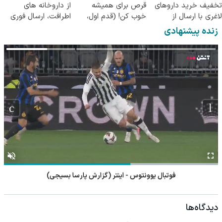
تخفیف خرید داروهای
قرص برای همیشه
از داروخانه های
لاغری با ارسال از
خوب کن! (قدم اول،
اطرافت، ارسال فوری
داروخانه و پک یخ!
پرسش‌نامه)
همراه با پک یخ!
زنده پیشنهادی
فوتبال یوونتوس - اینتر (گزارش پارسا بسیجی)
دیدگاه‌ها