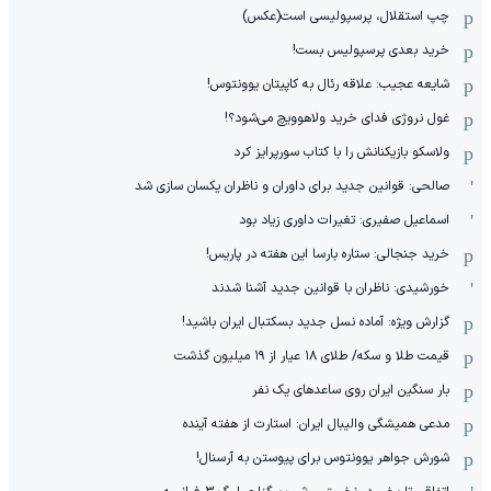
چپ استقلال، پرسپولیسی است(عکس)
خرید بعدی پرسپولیس بست!
شایعه عجیب: علاقه رئال به کاپیتان یوونتوس!
غول نروژی فدای خرید ولاهوویچ می‌شود؟!
ولاسکو بازیکنانش را با کتاب سورپرایز کرد
صالحی: قوانین جدید برای داوران و ناظران یکسان سازی شد
اسماعیل صفیری: تغیرات داوری زیاد بود
خرید جنجالی: ستاره بارسا این هفته در پاریس!
خورشیدی: ناظران با قوانین جدید آشنا شدند
گزارش ویژه‌: آماده نسل جدید بسکتبال ایران باشید!
قیمت طلا و سکه/ طلای ۱۸ عیار از ۱۹ میلیون گذشت
بار سنگین ایران روی ساعدهای یک نفر
مدعی همیشگی والیبال ایران: استارت از هفته آینده
شورش جواهر یوونتوس برای پیوستن به آرسنال!