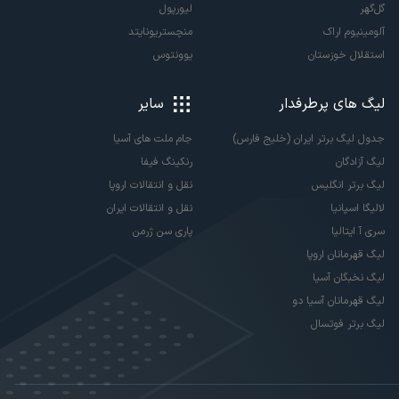
گل‌گهر
لیورپول
آلومینیوم اراک
منچستریونایتد
استقلال خوزستان
یوونتوس
لیگ های پرطرفدار
سایر
جدول لیگ برتر ایران (خلیج فارس)
جام ملت های آسیا
لیگ آزادگان
رنکینگ فیفا
لیگ برتر انگلیس
نقل و انتقالات اروپا
لالیگا اسپانیا
نقل و انتقالات ایران
سری آ ایتالیا
پاری سن ژرمن
لیگ قهرمانان اروپا
لیگ نخبگان آسیا
لیگ قهرمانان آسیا دو
لیگ برتر فوتسال