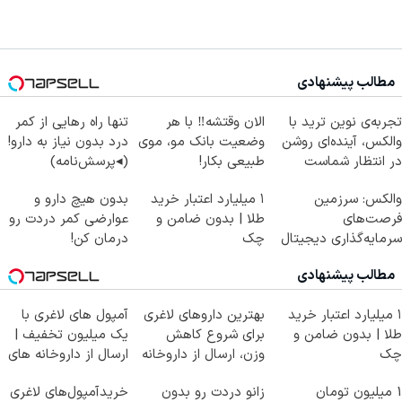
مطالب پیشنهادی
تجربه‌ی نوین ترید با
الان وقتشه‼️ با هر
تنها راه رهایی از کمر
والکس، آینده‌ای روشن
وضعیت بانک مو، موی
درد بدون نیاز به دارو!
در انتظار شماست
طبیعی بکار!
(◂پرسش‌نامه)
والکس: سرزمین
۱ میلیارد اعتبار خرید
بدون هیچ دارو و
فرصت‌های
طلا | بدون ضامن و
عوارضی کمر دردت رو
سرمایه‌گذاری دیجیتال
چک
درمان کن!
شما
(پرسش‌نامه)
مطالب پیشنهادی
۱ میلیارد اعتبار خرید
بهترین داروهای لاغری
آمپول های لاغری با
طلا | بدون ضامن و
برای شروع کاهش
یک میلیون تخفیف |
چک
وزن، ارسال از داروخانه
ارسال از داروخانه های
های نزدیکت!
معتبر
1 میلیون تومان
زانو دردت رو بدون
خریدآمپول‌های لاغری