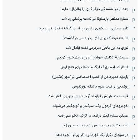
بعد از بازنشستگی دیگر کاری با والیبال ندارم
ستاره مدنظر بارسلونا در تست پزشکی رد شد
نادر جعفری: عملکردی داوان در فصل گذشته قابل قبول بود
شایعه دردناک برای لئو: پدر مسی درگذشت!
نوری به این دلایل سرمربی نفت آبادان شد
سیمئونه: تکلیف خولین آلوارز را مشخص کردیم
استارت ناکام بزرگ لیگ ملت‌ها برای فتح اروپا
بازدید مدیرعامل از کمپ اختصاصی تراکتور (عکس)
رونمایی از کیت سوم باشگاه یوونتوس
قیمت بند فروش قرارداد آرائوخو و لیورپول فاش شد
خودروهای فرمول یک، سبک‌تر و کوچک‌تر می‌شوند
صدای ستاره اینتر درآمد: به ترکیه نخواهم رفت
عقب نشینی پرسپولیس از جذب حسین‌نژاد
در سودای تکرار یک قهرمانی: اگر پیاتزا اجازه دهد!