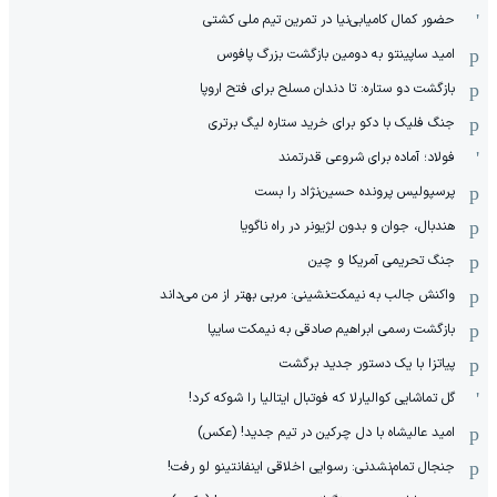
حضور کمال کامیابی‌نیا در تمرین تیم ملی کشتی
امید ساپینتو به دومین بازگشت بزرگ پافوس
بازگشت دو ستاره: تا دندان مسلح برای فتح اروپا
جنگ فلیک با دکو برای خرید ستاره لیگ برتری
فولاد؛ آماده برای شروعی قدرتمند
پرسپولیس پرونده حسین‌نژاد را بست
هندبال، جوان و بدون لژیونر در راه ناگویا
جنگ تحریمی آمریکا و چین
واکنش جالب به نیمکت‌نشینی: مربی بهتر از من می‌داند
بازگشت رسمی ابراهیم صادقی به نیمکت سایپا
پیاتزا با یک دستور جدید برگشت
گل تماشایی کوالیارلا که فوتبال ایتالیا را شوکه کرد!
امید عالیشاه با دل چرکین در تیم جدید! (عکس)
جنجال تمام‌نشدنی:‌ رسوایی اخلاقی اینفانتینو لو رفت!