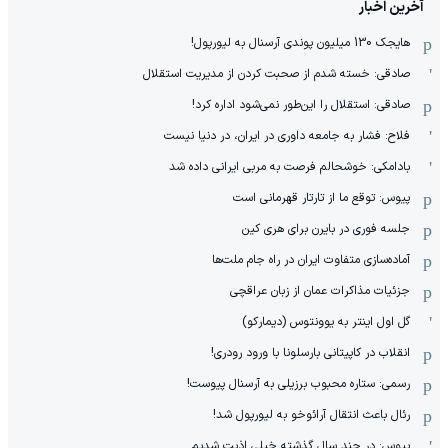
آخرین اخبار
هایجک 130 میلیون پوندی آرسنال به لیورپول!
صادقی: خسته شدم از صحبت کردن از مدیریت استقلال
صادقی: استقلال را این‌طور نمی‌شود اداره کرد!
فلاح: فشار به جامعه داوری در ایران، در دنیا نیست
بادامکی: خوشحالم فرصت به مربی ایرانی داده شد
پیوس: توقع ما از تارتار قهرمانی است
جلسه فوری در بایرن برای هری کین
آماده‌سازی متفاوت ایران در راه جام ملت‌ها
جزئیات مذاکرات عمان از زبان عراقچی
گل اول اینتر به یوونتوس (دیمارکو)
انقلاب در کاپیتانی بارسلونا با ورود رودری!
رسمی: ستاره محبوب برزیلی به آرسنال پیوست!
رئال باعث انتقال آرائوخو به لیورپول شد!
پیوس: در چند سال گذشته خیلی اذیت شدیم