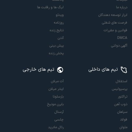
درباره ما
لیگ ها و رقابت ها
ابزار توسعه دهندگان
ویدئو
فرصت های شغلی
روزنامه
قوانین و مقررات
نتایج زنده
DMCA
آنتن
آگهی دولتی
پیش بینی
پخش زنده
تیم های داخلی
تیم های خارجی
استقلال
آث میلان
پرسپولیس
اینتر میلان
تراکتور
بارسلونا
ذوب آهن
بایرن مونیخ
سپاهان
آرسنال
فولاد
چلسی
ملوان
رئال مادرید