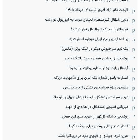
اتفاقی تاریخی در نخستین شب برگزاری لیگ ۳ فرانسه
قیمت دلار آزاد امروز شنبه ۱۷ مرداد ۱۴۰۵
دلیل انتقال غیرمنتظره کاپیتان بارسا به لیورپول لو رفت
قهرمانان المپیک از والیبال فرار کردند!
پرافتخارترین تیم ایران دوباره استارت زد
یک تیم سرخپوش دیگر در لیگ برتر! (عکس)
رونمایی از پیراهن فصل جدید باشگاه خیبر
آرسنال باید زودتر ستاره یونایتد را بخرد!
استارت پاسور شماره یک ایران برای مأموریت بزرگ
میهمان ویژه فدراسیون کشتی از پرسپولیس
مربی سرشناس مشکل نایب قهرمان جهان را لو داد
میزبانی آسیایی استقلال در هاله‌ای از ابهام
رونمایی باشگاه گل‌گهر از خرید های این فصل
استارت تیم ملی بوکس برای رینگ ناگویا
هرن: نبرد جوشوا و فیوری باید در بریتانیا باشد