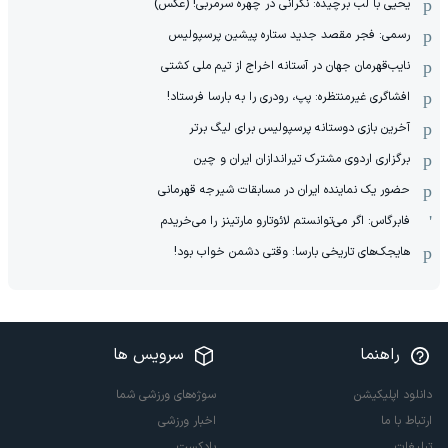
یحیی با لب برچیده: نگرانی در چهره سرمربی! (عکس)
رسمی: فجر مقصد جدید ستاره پیشین پرسپولیس
نایب‌قهرمان جهان در آستانه اخراج از تیم ملی کشتی
افشاگری غیرمنتظره: پپ، رودری را به بارسا فرستاد!
آخرین بازی دوستانه پرسپولیس برای لیگ برتر
برگزاری اردوی مشترک تیراندازان ایران و چین
حضور یک نماینده ایران در مسابقات شیرجه قهرمانی
فابرگاس: اگر می‌توانستم لائوتارو مارتینز را می‌خریدم
هایجک‌های تاریخی بارسا: وقتی دشمن خواب بود!
راهنما
سرویس ها
دانلود اپلیکیشن
سوژه‌های ورزشی شما
ارتباط با ما
اخبار ورزشی
تبلیغات
پادکست