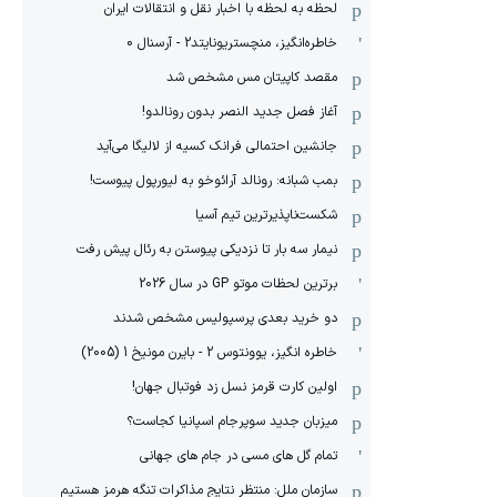
لحظه به لحظه با اخبار نقل و انتقالات ایران
خاطره‌انگیز، منچستریونایتد2 - آرسنال 0
مقصد کاپیتان مس مشخص شد
آغاز فصل جدید النصر بدون رونالدو!
جانشین احتمالی فرانک کسیه از لالیگا می‌آید
بمب شبانه: رونالد آرائوخو به لیورپول پیوست!
شکست‌ناپذیرترین تیم آسیا
نیمار سه بار تا نزدیکی پیوستن به رئال پیش رفت
برترین لحظات موتو GP در سال 2026
دو خرید بعدی پرسپولیس مشخص شدند
خاطره انگیز، یوونتوس 2 - بایرن مونیخ 1 (2005)
اولین کارت قرمز نسل زد فوتبال جهان!
میزبان جدید سوپرجام اسپانیا کجاست؟
تمام گل های مسی در جام های جهانی
سازمان ملل: منتظر نتایج مذاکرات تنگه هرمز هستیم