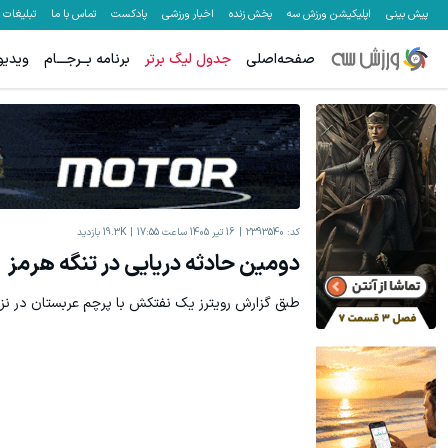
پیش بینی
اپلیکیشن ورزش سه
پخش زنده
اخبار ورزشی
پادکست
تماس با ما
تبلیغات
صفحه‌اصلی
جدول لیگ برتر
برنامه بــرجـــام
ویدیو
کد:
2393540
16 تیر 1405 ساعت 17:55
19.3K
بازدید
دومین حادثه دریایی در تنگه هرمز
طبق گزارش رویترز یک نفتکش با پرچم عربستان در نز