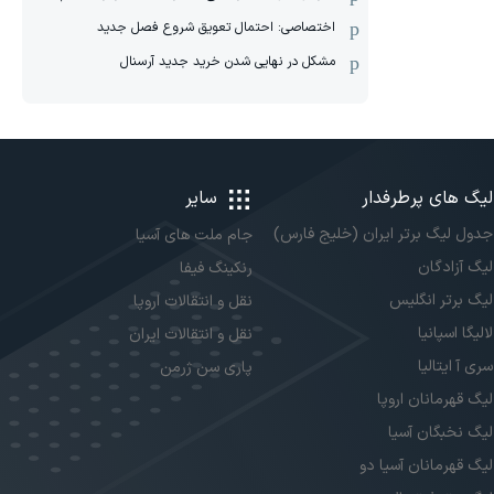
اختصاصی: احتمال تعویق شروع فصل جدید
مشکل در نهایی شدن خرید جدید آرسنال
لیگ های پرطرفدار
سایر
جدول لیگ برتر ایران (خلیج فارس)
جام ملت های آسیا
لیگ آزادگان
رنکینگ فیفا
لیگ برتر انگلیس
نقل و انتقالات اروپا
لالیگا اسپانیا
نقل و انتقالات ایران
سری آ ایتالیا
پاری سن ژرمن
لیگ قهرمانان اروپا
لیگ نخبگان آسیا
لیگ قهرمانان آسیا دو