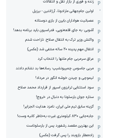
زنده و فوری از بازار نقل و انتقالات
اولین جام‌جهانی مارادونا، آرژانتین - برزیل
عصبانیت هواداران بایرن از بازی دوستانه
آشوبی: به جای قلعه‌نویی، فدراسیون باید برنامه بدهد!
واکنش وزیر ترک به انتقال صلاح: ناراحت شدم
انتقال مهم پدیده 20 ساله منتفی شد (عکس)
عراق سرمربی جام ملتها را انتخاب کرد
مربی جاسوس چمپیونشیپ: رسانه‌ها بد نشانم دادند
لیموچی و چیدن خوشه انگور در مرداد!
سود استثنایی ترابزون اسپور از قرارداد محمد صلاح
ستاره جوان بارسلونا به دنبال در خروج!
گزینه سابق تیم ملی ایران، نامزد هدایت الجزایر!
جابه‌جایی ۸۳۰ کیلومتری غیرت به‌خاطر کانیه وست!
این بهترین مقصد رشفورد پس از بارسلوناست
زاده‌عطار بازوبند را پس گرفت (عکس)