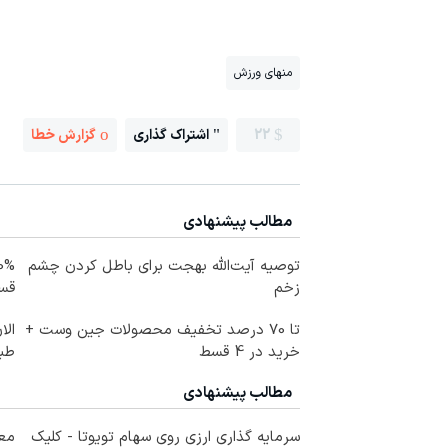
منهای ورزش
22
اشتراک گذاری
گزارش خطا
مطالب پیشنهادی
توصیه آیت‌الله بهجت برای باطل کردن چشم
زخم
قس
تا 70 درصد تخفیف محصولات جین وست +
الا
خرید در 4 قسط
طبی
مطالب پیشنهادی
سرمایه گذاری ارزی روی سهام تویوتا - کلیک