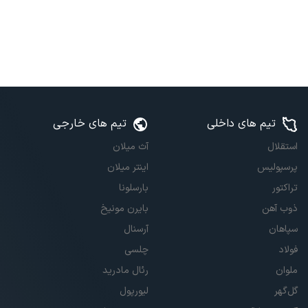
تیم های داخلی
تیم های خارجی
استقلال
آث میلان
پرسپولیس
اینتر میلان
تراکتور
بارسلونا
ذوب آهن
بایرن مونیخ
سپاهان
آرسنال
فولاد
چلسی
ملوان
رئال مادرید
گل‌گهر
لیورپول