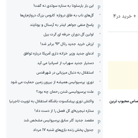
این بار بارسلونا به ستاره سوئدی نه گفت!
گل‌های ناب به طاق دروازه؛ کابوس بزرگ دروازه‌بان‌ها
70% تخفیف ویژه جین وست + خرید در4
پاسخ منفی جواهر اینتر به آرسنال و یونایتد
اولین گل دوران حرفه ای گرت بیل
ارزش خرید جدید رئال 93 برابر شد!
ادعای جدید وزیر خزانه داری آمریکا درباره توافق
دستیار جدید سهراب از اسپانیا می آید
استقلال به دنبال میزبانی در شهرقدس
نوری: پرسپولیس همیشه از بیرون زمین حمایت می شود
علت پرسپولیسی شدن رحمان چه بود؟
واکنش نوری پیشکسوت باشگاه استقلال به توییت تاجرنیا
ستاره نیجریه‌ای کل فصل را از دست داد!
مقصد جدید گلر سابق پرسپولیس مشخص شد
جدول پخش زنده بازی‌های شنبه 17 مرداد