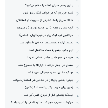
با این وضع، سیتی ششم یا هفتم می‌شود!
قشم جزیره‌ای که می‌خواهد لیگ برتری شود
انتقاد صریح واعظ آشتیانی از مدیریت در استقلال
آنچه بیش از همه رئال را درباره رودری آزار می‌دهد
جوانترین تیم لیگ برتر در غرب تهران ! (عکس)
تمدید قرارداد وینیسیوس به ضرر بارسلونا شد
تیم جدید جنپو به کمک استقلال آمد؟
خریدهای جنون‌آمیز چلسی تمامی ندارد!
امضای مرا جعل کردند تا قرارداد را منسوخ کنند
موناکو مشتری ستاره جنجالی سری آ شد
چینی: بعضی بازیکنان در حد پیراهن استقلال نبودند
آزمون برای 7 روز دیگر برنامه دارد! (عکس)
ایستگاه پزشکی قبل از شروع فصل آبی شد
سرنوشت عجیب: هیچکس ستاره آلمانی را نمی‌خواهد!