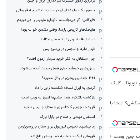
برگزاری اردوی مشترک تیراندازان ایران و چین
حضور یک نماینده ایران در مسابقات شیرجه قهرمانی
فابرگاس: اگر می‌توانستم لائوتارو مارتینز را می‌خریدم
هایجک‌های تاریخی بارسا: وقتی دشمن خواب بود!
دستیار قلعه نویی در تیم ملی ایتالیا
تارتار علیه جاسوسی در پرسپولیس
چرا استقلال به فکر خرید سردار آزمون افتاد؟
سبزپوشان خرم‌آباد برای فصل جدید آماده می‌شوند
۳+۱ جانشین رودری در رئال مادرید!
تویوتا - کلیک
گربیچ به ایران نسخه شکست ژاپن را داد
بازگشت باشکوه: همه چشم‌ها امروز به وینی است
کشی؟ اینجا با
قرارداد نجومی گالاتاسرای با ستاره والیبال ترکیه
استقبال دیدنی از صلاح در پاپارا پارک
رد پیشنهاد نجومی لیورپول برای ستاره پاری‌سن‌ژرمن
لات جین وست +
قهرمانی لیگ ملت‌ها به کام لهستان تلخ شد