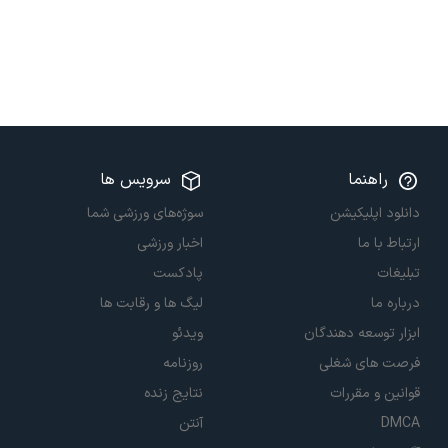
راهنما
سرویس ها
دانلود اپلیکیشن
سوژه‌های ورزشی شما
ارتباط با ما
اخبار ورزشی
تبلیغات
پادکست
درباره ما
لیگ ها و رقابت ها
ابزار توسعه دهندگان
ویدئو
فرصت های شغلی
روزنامه
قوانین و مقررات
نتایج زنده
DMCA
آنتن