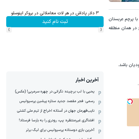
۳ دلار پاداش در هر لات معاملاتی در بروکر اینوسلو
تا 70 درصد تخفیف محصولات جین وست + خرید در 4 قسط
با پرچم عربستان
ثبت نام کنید
›
‹
 در همان منطقه
دیان باشد.
آخرین اخبار
یحیی با لب برچیده: نگرانی در چهره سرمربی! (عکس)
رسمی: فجر مقصد جدید ستاره پیشین پرسپولیس
نایب‌قهرمان جهان در آستانه اخراج از تیم ملی کشتی
افشاگری غیرمنتظره: پپ، رودری را به بارسا فرستاد!
آخرین بازی دوستانه پرسپولیس برای لیگ برتر