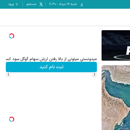
شنبه ۱۷ مرداد
-
11:30
جستجو
ورود
تا 70 درصد تخفیف محصولات جین وست + خرید در 4 قسط
میدونستی میتونی از بالا رفتن ارزش سهام گوگل سود کسب 
ثبت نام کنید
›
‹