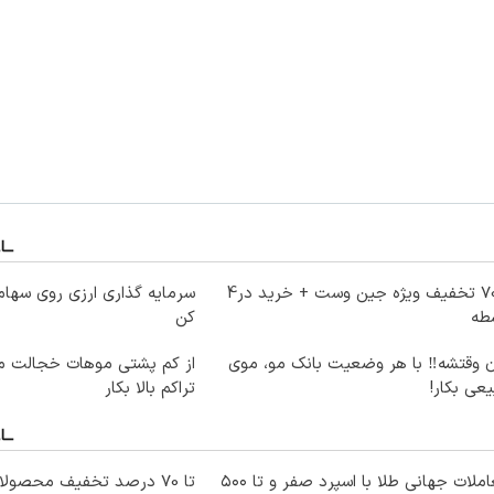
70% تخفیف ویژه جین وست + خرید در4
سرمایه گذاری ارزی روی سهام 
طه
کن
ن وقتشه‼️ با هر وضعیت بانک مو، موی
از کم پشتی موهات خجالت می
عی بکار!
تراکم بالا بکار
معاملات جهانی طلا با اسپرد صفر و تا ۵۰۰
تا 70 درصد تخفیف محصو