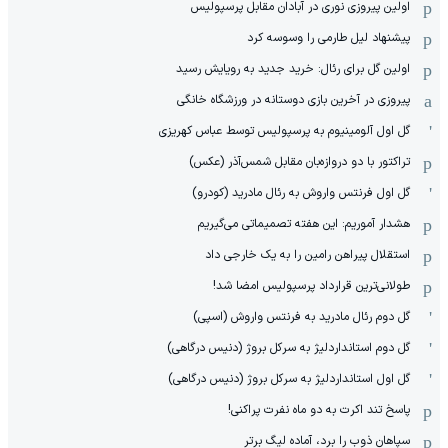
اولین پیروزی نوری در آبادان مقابل پرسپولیس
پیشنهاد لیل طارمی را وسوسه کرد
اولین گل برای رئال: خرید جدید به رویایش رسید
پیروزی در آخرین بازی دوستانه در ورزشگاه خانگی
گل اول آلومینیوم به پرسپولیس توسط عباس کهریزی
تراکتور با دو دروازه‌بان مقابل شمس‌آذر (عکس)
گل اول فرنتس واروش به رئال مادرید (کودرو)
هشدار آموریم: این هفته تصمیماتی می‌گیریم
استقلال پیراهن رامین را به یک خارجی داد
طولانی‌ترین قرارداد پرسپولیس امضا شد!
گل دوم رئال مادرید به فرنتس واروش (اسپی)
گل دوم استانداردلیژ به سرکل بروژ (دنیس درگاهی)
گل اول استانداردلیژ به سرکل بروژ (دنیس درگاهی)
پاسخ تند اکرت به دو ماه نفرت پراکنی!
سپاهان ذوب را برد، آماده لیگ برتر