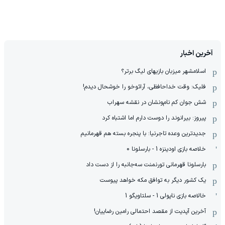
آخرین اخبار
اسلامشهر میزبان بازیهای لیگ برتر؟
فلیک: وقت خداحافظی، آرائوخو را خوشحال دیدم!
شش جوان کم نام‌و‌نشان در نقشه سهراب
پیروز: بیرانوند را دوست دارم اما اشتباه کرد
جدیدترین وعده تاجرنیا: با پنجره بسته هم قهرمانیم
خلاصه بازی اودینزه 1 - بارسلونا 0
بارسلونا قهرمانی تورنمنت سه‌جانبه را از دست داد
یک کشور دیگر به توافق مکه خواهد پیوست
خالاصه بازی ناپولی 1 - سلتاویگو 1
آخرین آپدیت از مقصد احتمالی رامین رضاییان!