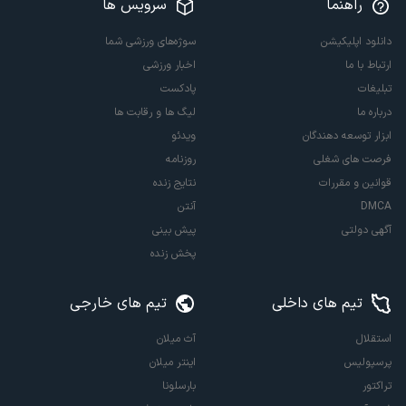
راهنما
سرویس ها
دانلود اپلیکیشن
سوژه‌های ورزشی شما
ارتباط با ما
اخبار ورزشی
تبلیغات
پادکست
درباره ما
لیگ ها و رقابت ها
ابزار توسعه دهندگان
ویدئو
فرصت های شغلی
روزنامه
قوانین و مقررات
نتایج زنده
DMCA
آنتن
آگهی دولتی
پیش بینی
پخش زنده
تیم های داخلی
تیم های خارجی
استقلال
آث میلان
پرسپولیس
اینتر میلان
تراکتور
بارسلونا