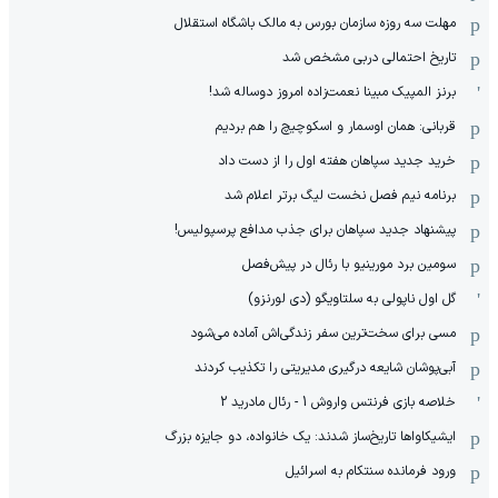
مهلت سه روزه سازمان بورس به مالک باشگاه استقلال
تاریخ احتمالی دربی مشخص شد
برنز المپیک مبینا نعمت‌زاده امروز دوساله شد!
قربانی: همان اوسمار و اسکوچیچ را هم بردیم
خرید جدید سپاهان هفته اول را از دست داد
برنامه نیم فصل نخست لیگ برتر اعلام شد
پیشنهاد جدید سپاهان برای جذب مدافع پرسپولیس!
سومین برد مورینیو با رئال در پیش‌فصل
گل اول ناپولی به سلتاویگو (دی لورنزو)
مسی برای سخت‌ترین سفر زندگی‌اش آماده می‌شود
آبی‌پوشان شایعه درگیری مدیریتی را تکذیب کردند
خلاصه بازی فرنتس واروش 1 - رئال مادرید 2
ایشیکاوا‌ها تاریخ‌ساز شدند: یک خانواده، دو جایزه بزرگ
ورود فرمانده سنتکام به اسرائیل