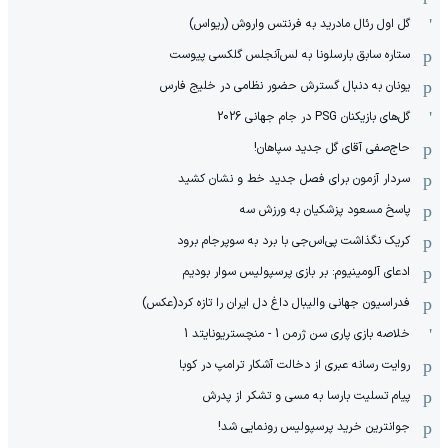
گل اول رئال مادرید به فرنتس واروش (ریواس)
ستاره سابق بارسلونا به لس‌آنجلس گلکسی پیوست
یونان به دنبال گسترش حضور نظامی در خلیج فارس
گل‌های بازیکنان PSG در جام جهانی 2026
حاج‌صفی آقای گل جدید سپاهان!
سردار آزمون برای فصل جدید خط و نشان کشید
پاسخ مسعود پزشکیان به ورزش سه
کریک نگذاشت پی‌اس‌جی با برد به سوپرجام برود
ادعای آلومینیوم: بر بازی پرسپولیس سوار بودیم
فدراسیون جهانی والیبال داغ دل ایران را تازه کرد(عکس)
خلاصه بازی پاری سن ژرمن 1 - منچستریونایتد 1
روایت رسانه عبری از دخالت آشکار ترامپ در کوبا
پیام تسلیت بارسا به مسی و تشکر از پدرش
جوانترین خرید پرسپولیس رونمایی شد!