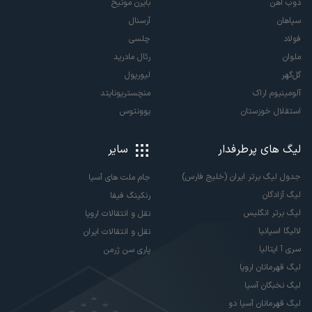
ذوب آهن
بایرن مونیخ
سپاهان
آرسنال
فولاد
چلسی
ملوان
رئال مادرید
گل‌گهر
لیورپول
آلومینیوم اراک
منچستریونایتد
استقلال خوزستان
یوونتوس
لیگ های پرطرفدار
سایر
جدول لیگ برتر ایران (خلیج فارس)
جام ملت های آسیا
لیگ آزادگان
رنکینگ فیفا
لیگ برتر انگلیس
نقل و انتقالات اروپا
لالیگا اسپانیا
نقل و انتقالات ایران
سری آ ایتالیا
پاری سن ژرمن
لیگ قهرمانان اروپا
لیگ نخبگان آسیا
لیگ قهرمانان آسیا دو