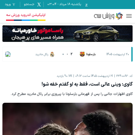
یکشنبه ۱۸ مرداد
-
03:04
جستجو
ورود
اپلیکیشن اندروید ورزش سه
20 اردیبهشت 1405
بارسلونا
2
-
0
رئال مادرید
کد:
2360082
21 اردیبهشت 1405 ساعت 09:12
90.7K
بازدید
گاوی: وینی عالی است، فقط به او گفتم خفه شو!
گاوی اظهارات جالبی را پس از قهرمانی بارسلونا با پیروزی برابر رئال مادرید مطرح کرد.