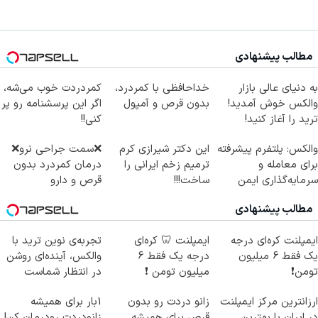
مطالب پیشنهادی
به دنیای عالی بازار
خداحافظی با کمردرد،
کمردردت خوب می‌شه،
والکس خوش آمدید!
بدون قرص و آمپول
اگر این پرسشنامه رو پر
ترید را آغاز کنید!
کنی!!
والکس: پلتفرم پیشرفته
این دکتر شیرازی کرم
❌سمت جراحی نرو❌
برای معامله و
ترمیم زخم ایرانی را
درمان کمردرد بدون
سرمایه‌گذاری ایمن
ساخت!!!
قرص و دارو
مطالب پیشنهادی
ایمپلنت کره‌ای درجه
ایمپلنت 🦷 کره‌ای
تجربه‌ی نوین ترید با
یک فقط 6 میلیون
درجه یک فقط 6
والکس، آینده‌ای روشن
تومن❗
میلیون تومن ❗
در انتظار شماست
ارزانترین مرکز ایمپلنت
زانو دردت رو بدون
1بار برای همیشه
در ایران با بهترین
قرص برای همیشه
زانودردت رودرمان کن!