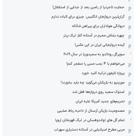
حمایت تاجرنیا از رامین بعد از جدایی از استقلال!
گران‌ترین دروازه‌بان انگلیس: چیزی برای اثبات ندارم
دیوانگی هواداران برای پیراهن شالکه
چهره بشاش محرم در آستانه آغاز لیگ برتر
آینده دروازه‌بانی ایران در این عکس!
سوپرگل رونالدو به سمپدوریا در سال 2019
می‌خواهم با 4 بمب مسی را منفجر کنم!
پروژه تایفون ترکیه کلید خورد
مورینیو به بازیکنان می‌گوید چه باید بخورند!
استوک سعید روی دروازه‌ها قفل شد
تحریم‌های جدید آمریکا علیه ایران
مصدومیت بازیکن آرسنال از ناحیه رباط صلیبی
تمام گل های لواندوفسکی در لیگ قهرمانان اروپا
مربی مطرح اسپانیایی در آستانه دستیاری سهراب