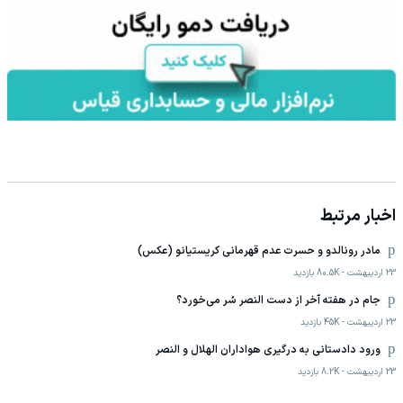
اخبار مرتبط
مادر رونالدو و حسرت عدم قهرمانی کریستیانو (عکس)
23 اردیبهشت
-
80.5K
بازدید
جام در هفته آخر از دست النصر سُر می‌خورد؟
23 اردیبهشت
-
45K
بازدید
ورود دادستانی به درگیری هواداران الهلال و النصر
23 اردیبهشت
-
8.2K
بازدید