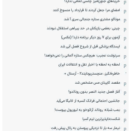
خریدهای جنون‌آمیز چلسی تمامی ندارد!
امضای مرا جعل کردند تا قرارداد را منسوخ کنند
موناکو مشتری ستاره جنجالی سری آ شد
چینی: بعضی بازیکنان در حد پیراهن استقلال نبودند
آزمون برای 7 روز دیگر برنامه دارد! (عکس)
ایستگاه پزشکی قبل از شروع فصل آبی شد
سرنوشت عجیب: هیچکس ستاره آلمانی را نمی‌خواهد!
لحظه به لحظه با اخبار نقل و انتقالات ایران
خاطره‌انگیز، منچستریونایتد2 - آرسنال 0
مقصد کاپیتان مس مشخص شد
آغاز فصل جدید النصر بدون رونالدو!
جانشین احتمالی فرانک کسیه از لالیگا می‌آید
بمب شبانه: رونالد آرائوخو به لیورپول پیوست!
شکست‌ناپذیرترین تیم آسیا
نیمار سه بار تا نزدیکی پیوستن به رئال پیش رفت