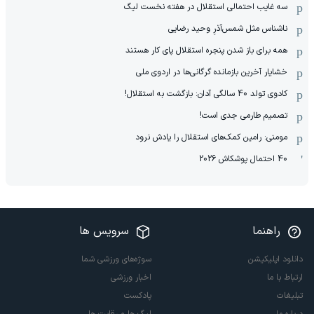
سه غایب احتمالی استقلال در هفته نخست لیگ
ناشناس مثل شمس‌آذرِ وحید رضایی
همه برای باز شدن پنجره استقلال پای کار هستند
خشایار آخرین بازمانده گرگانی‌ها در اردوی ملی
کادوی تولد 40 سالگی آدان: بازگشت به استقلال!
تصمیم طارمی جدی است!
مومنی: رامین کمک‌های استقلال را یادش نرود
40 احتمال پوشکاش 2026
راهنما
سرویس ها
دانلود اپلیکیشن
سوژه‌های ورزشی شما
ارتباط با ما
اخبار ورزشی
تبلیغات
پادکست
درباره ما
لیگ ها و رقابت ها