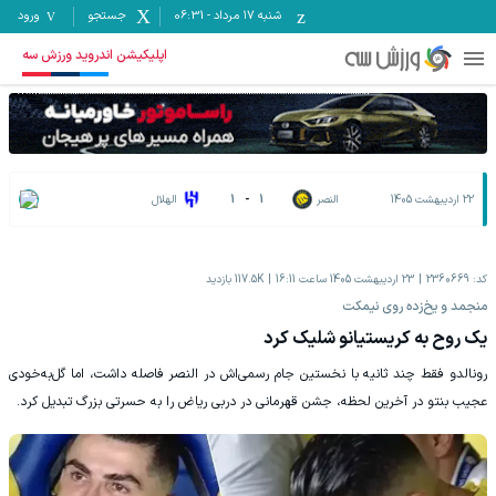
شنبه ۱۷ مرداد
-
06:31
جستجو
ورود
اپلیکیشن اندروید ورزش سه
22 اردیبهشت 1405
النصر
1
-
1
الهلال
کد:
2360669
23 اردیبهشت 1405 ساعت 16:11
117.5K
بازدید
منجمد و یخ‌زده روی نیمکت
یک روح به کریستیانو شلیک کرد
رونالدو فقط چند ثانیه با نخستین جام رسمی‌اش در النصر فاصله داشت، اما گل‌به‌خودی
عجیب بنتو در آخرین لحظه، جشن قهرمانی در دربی ریاض را به حسرتی بزرگ تبدیل کرد.