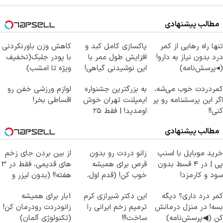
مطالب پیشنهادی
تنها راه رهایی از کمر
پاکسازی کامل کبد و
کاهش وزن باورنکردنی
درد بدون نیاز به دارو!
افزایش طول عمر با
با پودر جلبک(تخفیف
(◂پرسش‌نامه)
این نوشیدنی گیاهی!
ویژه تا امشب)
کلیک جهت خرید
کمردردت خوب می‌شه،
به بزرگترین جشنواره
لوازم ورزشی خفن رو
اگر این پرسشنامه رو پر
ایمپلنت تهران خوش
اقساطی بخر!
کنی!!
اومدید! | فقط ۲۵
میلیون !
مطالب پیشنهادی
خرید موبایل با اسنپ
زانو دردت رو بدون
از بین بردن جای زخم
پی | در ۴ قسط بدون
قرص برای همیشه
های قدیمی، فقط در 3
سود و کارمزد!
خوب کن! (قدم اول،
هفته!! (بدون لیزر و
پرسش‌نامه)
جراحی)
کمر درد داری؟ دیگه
این دکتر شیرازی کرم
1بار برای همیشه
بسه! در منزل درمانش
ترمیم زخم ایرانی را
زانودردت رودرمان کن!
کن (◀پرسش‌نامه)
ساخت!!!
(تکنولوژی آلمان)