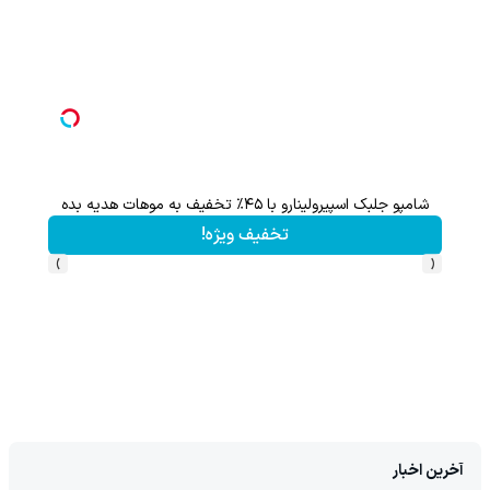
این هدیه رو از دست نده!! فقط تا پایان این ماه
کلیک کن!
›
‹
آخرین اخبار