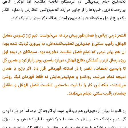
نخستین جام رسمی‌اش در عربستان فاصله داشت. اما فوتبال گاهی
بی‌رحمانه‌ترین ضربه‌ها را از جایی می‌زند که هیچ‌کس انتظارش را ندارد؛ انگار
یک روح از دل محوطه جریمه بیرون آمد و به قلب کریستیانو شلیک کرد.
النصر دربی ریاض را همان‌طور پیش برد که می‌خواست. تیم ژرژ ژسوس مقابل
الهلال، رقیب سنتی و جدی‌ترین تعقیب‌کننده‌اش، به پیروزی نزدیک شده بود؛
آن هم برابر تیمی که تمام فصل شکست نخورده بود. سیماکان در نیمه اول
روی ارسال کرنر و آشفتگی دفاع الهلال، دروازه یاسین بونو را باز کرد و همین گل
تا واپسین لحظات، النصر را در آستانه قهرمانی قرار داد. اگر بازی با همان
نتیجه تمام می‌شد، رونالدو و هم‌تیمی‌هایش نه فقط قهرمان لیگ روشن
می‌شدند، بلکه این کار را با ثبت نخستین شکست فصل الهلال و مقابل
چشمان رقیب سنتی انجام می‌دادند.
رونالدو تا پیش از تعویض هم بی‌تأثیر نبود. او اگرچه گل نزد، اما دو بار تا زدن
گل دوم نزدیک شد و مثل همیشه با حرکاتش، با فریادهایش و با انرژی
بی‌پایانش، ورزشگاه را به جوش می‌آورد. وقتی در دقیقه ۸۳ از زمین بیرون