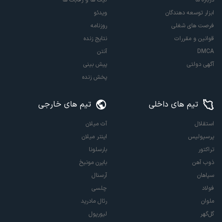
ابزار توسعه دهندگان
ویدئو
فرصت های شغلی
روزنامه
قوانین و مقررات
نتایج زنده
DMCA
آنتن
آگهی دولتی
پیش بینی
پخش زنده
تیم های داخلی
تیم های خارجی
استقلال
آث میلان
پرسپولیس
اینتر میلان
تراکتور
بارسلونا
ذوب آهن
بایرن مونیخ
سپاهان
آرسنال
فولاد
چلسی
ملوان
رئال مادرید
گل‌گهر
لیورپول