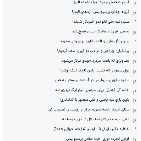
استارت فصل جدید تنها نماینده البرز
گزینه جذاب پرسپولیس: اژدهای قرمز!
ستاره تیم ملی تکواندو خبرنگار شدند!
رسمی: قرارداد هافبک میلان فسخ شد
برترین گل های رونالدو نازاریو برای رئال مادرید
پزشکیان: چرا من و ترامپ توافق را امضا کردیم؟
تصاویری که باعث سردرد مهدی تارتار می‌شود!
پول سعودی ته کشید، پایان تاریک لیگ روشن!
ستاره سابق پرسپولیس در آستانه پیوستن به فجر
خانم گل فوتبال ایران سرمربی تیم لیگ برتری شد
پایان بازی تیم یحیی و علی منصور با کتک‌کاری!
سنای آمریکا لایحه تحریم ایران و روسیه را تصویب کرد
دلیل غیبت کاپیتان استقلال در بازی دوستانه
خاطره انگیز، ایران 5 - ایتالیا 5 (جام جهانی 2008)
اولین تجربه نوری، فردا مقابل پرسپولیس!