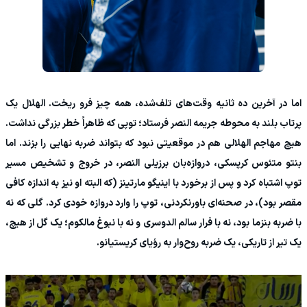
اما در آخرین ده ثانیه وقت‌های تلف‌شده، همه چیز فرو ریخت. الهلال یک
پرتاب بلند به محوطه جریمه النصر فرستاد؛ توپی که ظاهراً خطر بزرگی نداشت.
هیچ مهاجم الهلالی هم در موقعیتی نبود که بتواند ضربه نهایی را بزند. اما
بنتو متئوس کرپسکی، دروازه‌بان برزیلی النصر، در خروج و تشخیص مسیر
توپ اشتباه کرد و پس از برخورد با اینیگو مارتینز (که البته او نیز به اندازه کافی
مقصر بود)، در صحنه‌ای باورنکردنی، توپ را وارد دروازه خودی کرد. گلی که نه
با ضربه بنزما بود، نه با فرار سالم الدوسری و نه با نبوغ مالکوم؛ یک گل از هیچ،
یک تیر از تاریکی، یک ضربه روح‌وار به رؤیای کریستیانو.