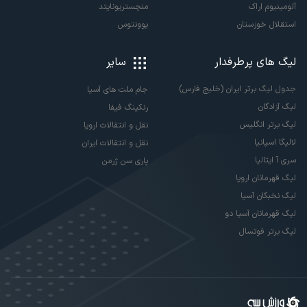
آلومینیوم اراک
منچستریونایتد
استقلال خوزستان
یوونتوس
لیگ های پرطرفدار
سایر
جدول لیگ برتر ایران (خلیج فارس)
جام ملت های آسیا
لیگ آزادگان
رنکینگ فیفا
لیگ برتر انگلیس
نقل و انتقالات اروپا
لالیگا اسپانیا
نقل و انتقالات ایران
سری آ ایتالیا
پاری سن ژرمن
لیگ قهرمانان اروپا
لیگ نخبگان آسیا
لیگ قهرمانان آسیا دو
لیگ برتر فوتسال