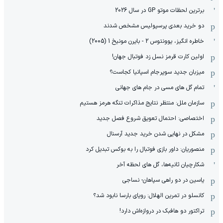
برترین لحظات موتو GP در سال 2026
دو خرید بعدی پرسپولیس مشخص شدند
خاطره انگیز، یوونتوس 2 - بایرن مونیخ 1 (2005)
اولین کارت قرمز نسل زد فوتبال جهان!
میزبان جدید سوپرجام اسپانیا کجاست؟
تمام گل های مسی در جام های جهانی
سازمان ملل: منتظر نتایج مذاکرات تنگه هرمز هستیم
اختصاصی: احتمال تعویق شروع فصل جدید
مشکل در نهایی شدن خرید جدید آرسنال
منصوریان: داور بازی فوتبال را به بوکس تبدیل کرد
شکارچیان ثانیه‌ها، گل های لحظه آخر
یاسین در دو راهی سپاهان- نساجی
کانسلو در تمرین الهلال: رویای بارسا نابود شد؟
تراکتور دو هافبک در دروازه‌اش دارد!