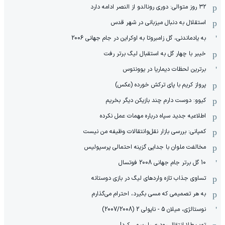
۳۲ روز متوالی: دوری رونالدو از النصر ادامه دارد
استقلال به دنبال میزبانی در شهر قدس
به یادماندنی، گل زامبروتا به اوکراین در جام جهانی 2006
خیبر با چهار گل به استقبال لیگ برتر رفت
برترین لحظات دیماریا در یوونتوس
پرواز کریم با پای ترکش خورده (عکس)
کیوو: دوست دارم چند بازیکن دیگر بخریم
اطلاعیه جدید سپاه درباره مهمات عمل نکرده
کمپانی: بررسی بازار نقل‌وانتقالات وظیفه من نیست
مخالفت ملوان با جدایی گزینه احتمالی پرسپولیس
10 گل برتر جام جهانی 2008 فوتسال
تساوی جذاب تازه واردهای لیگ در بازی دوستانه
به هر تصمیمی که مسی بگیرد، احترام می‌گذارم
نوستالژی، میلان 5 - ناپولی 2 (2007/2008)