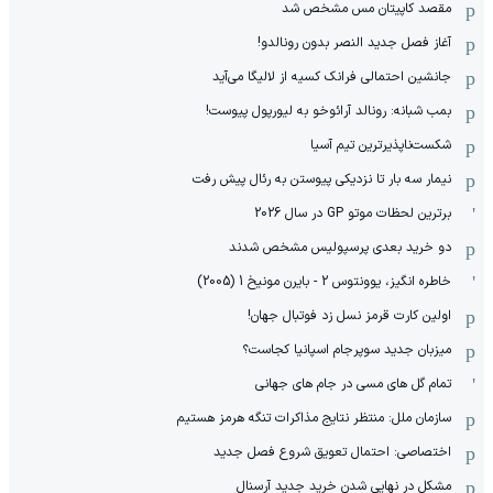
مقصد کاپیتان مس مشخص شد
آغاز فصل جدید النصر بدون رونالدو!
جانشین احتمالی فرانک کسیه از لالیگا می‌آید
بمب شبانه: رونالد آرائوخو به لیورپول پیوست!
شکست‌ناپذیرترین تیم آسیا
نیمار سه بار تا نزدیکی پیوستن به رئال پیش رفت
برترین لحظات موتو GP در سال 2026
دو خرید بعدی پرسپولیس مشخص شدند
خاطره انگیز، یوونتوس 2 - بایرن مونیخ 1 (2005)
اولین کارت قرمز نسل زد فوتبال جهان!
میزبان جدید سوپرجام اسپانیا کجاست؟
تمام گل های مسی در جام های جهانی
سازمان ملل: منتظر نتایج مذاکرات تنگه هرمز هستیم
اختصاصی: احتمال تعویق شروع فصل جدید
مشکل در نهایی شدن خرید جدید آرسنال