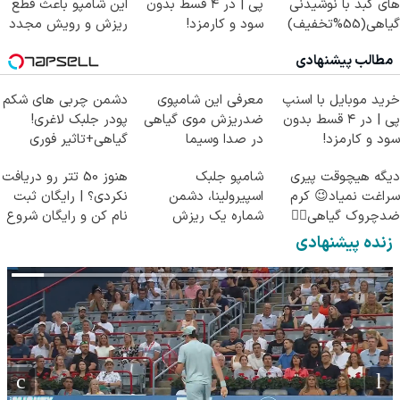
های کبد با نوشیدنی
پی | در ۴ قسط بدون
این شامپو باعث قطع
گیاهی(55%تخفیف)
سود و کارمزد!
ریزش و رویش مجدد
میشه
مطالب پیشنهادی
خرید موبایل با اسنپ
معرفی این شامپوی
دشمن چربی های شکم
پی | در ۴ قسط بدون
ضدریزش موی گیاهی
پودر جلبک لاغری!
سود و کارمزد!
در صدا وسیما
گیاهی+تاثیر فوری
دیگه هیچوقت پیری
شامپو جلبک
هنوز 50 تتر رو دریافت
سراغت نمیاد😉 کرم
اسپیرولینا، دشمن
نکردی؟ | رایگان ثبت
ضدچروک گیاهی👈🏻
شماره یک ریزش
نام کن و رایگان شروع
45%تخفیف
مو!45%تخفیف ویژه
کن!
زنده پیشنهادی