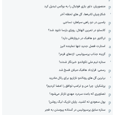
منصوریان: داور بازی فوتبال را به بوکس تبدیل کرد
شکارچیان ثانیه‌ها، گل های لحظه آخر
یاسین در دو راهی سپاهان- نساجی
کانسلو در تمرین الهلال: رویای بارسا نابود شد؟
تراکتور دو هافبک در دروازه‌اش دارد!
استارت فصل جدید تنها نماینده البرز
گزینه جذاب پرسپولیس: اژدهای قرمز!
ستاره تیم ملی تکواندو خبرنگار شدند!
رسمی: قرارداد هافبک میلان فسخ شد
برترین گل های رونالدو نازاریو برای رئال مادرید
پزشکیان: چرا من و ترامپ توافق را امضا کردیم؟
تصاویری که باعث سردرد مهدی تارتار می‌شود!
پول سعودی ته کشید، پایان تاریک لیگ روشن!
ستاره سابق پرسپولیس در آستانه پیوستن به فجر