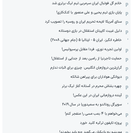
خانم گل فوتبال ایران سرمربی تیم لیگ برتری شد
پایان بازی تیم یحیی و علی منصور با کتک‌کاری!
سنای آمریکا لایحه تحریم ایران و روسیه را تصویب کرد
دلیل غیبت کاپیتان استقلال در بازی دوستانه
خاطره انگیز، ایران 5 - ایتالیا 5 (جام جهانی 2008)
اولین تجربه نوری، فردا مقابل پرسپولیس!
حمایت تاجرنیا از رامین بعد از جدایی از استقلال!
گران‌ترین دروازه‌بان انگلیس: چیزی برای اثبات ندارم
دیوانگی هواداران برای پیراهن شالکه
چهره بشاش محرم در آستانه آغاز لیگ برتر
آینده دروازه‌بانی ایران در این عکس!
سوپرگل رونالدو به سمپدوریا در سال 2019
می‌خواهم با 4 بمب مسی را منفجر کنم!
پروژه تایفون ترکیه کلید خورد
مورینیو به بازیکنان می‌گوید چه باید بخورند!