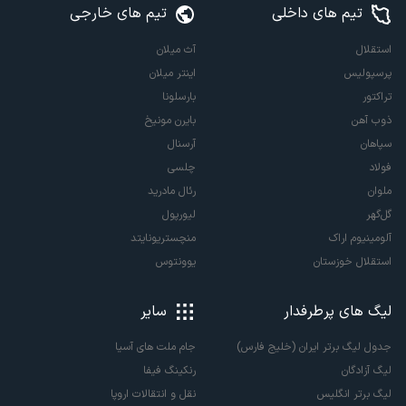
تیم های داخلی
تیم های خارجی
استقلال
آث میلان
پرسپولیس
اینتر میلان
تراکتور
بارسلونا
ذوب آهن
بایرن مونیخ
سپاهان
آرسنال
فولاد
چلسی
ملوان
رئال مادرید
گل‌گهر
لیورپول
آلومینیوم اراک
منچستریونایتد
استقلال خوزستان
یوونتوس
لیگ های پرطرفدار
سایر
جدول لیگ برتر ایران (خلیج فارس)
جام ملت های آسیا
لیگ آزادگان
رنکینگ فیفا
لیگ برتر انگلیس
نقل و انتقالات اروپا