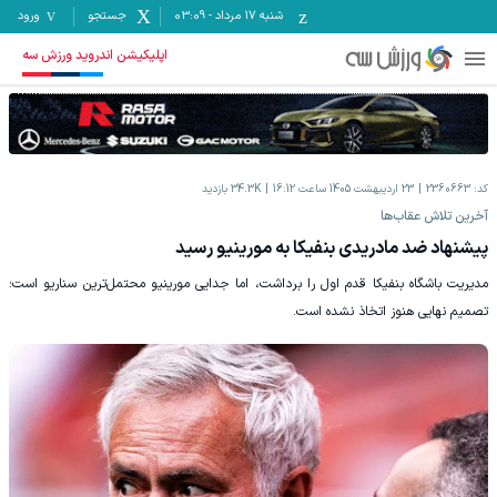
شنبه ۱۷ مرداد
-
03:09
جستجو
ورود
اپلیکیشن اندروید ورزش سه
کد:
2360663
23 اردیبهشت 1405 ساعت 16:12
34.3K
بازدید
آخرین تلاش عقاب‌ها
پیشنهاد ضد مادریدی بنفیکا به مورینیو رسید
مدیریت باشگاه بنفیکا قدم اول را برداشت، اما جدایی مورینیو محتمل‌ترین سناریو است؛
تصمیم نهایی هنوز اتخاذ نشده است.