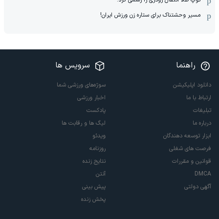
توپ طلا انتقال رودری را رسمی کرد!
مسیر وحشتناک برای ستاره زن ورزش ایران!
راهنما
سرویس ها
دانلود اپلیکیشن
سوژه‌های ورزشی شما
ارتباط با ما
اخبار ورزشی
تبلیغات
پادکست
درباره ما
لیگ ها و رقابت ها
ابزار توسعه دهندگان
ویدئو
فرصت های شغلی
روزنامه
قوانین و مقررات
نتایج زنده
DMCA
آنتن
آگهی دولتی
پیش بینی
پخش زنده