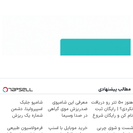
مطالب پیشنهادی
هنوز 50 تتر رو دریافت
معرفی این شامپوی
شامپو جلبک
نکردی؟ | رایگان ثبت
ضدریزش موی گیاهی
اسپیرولینا، دشمن
نام کن و رایگان شروع
در صدا وسیما
شماره یک ریزش
کن!
مو!45%تخفیف ویژه
شست و شوی چربی
خرید موبایل با اسنپ
فرمولاسیون طبیعی