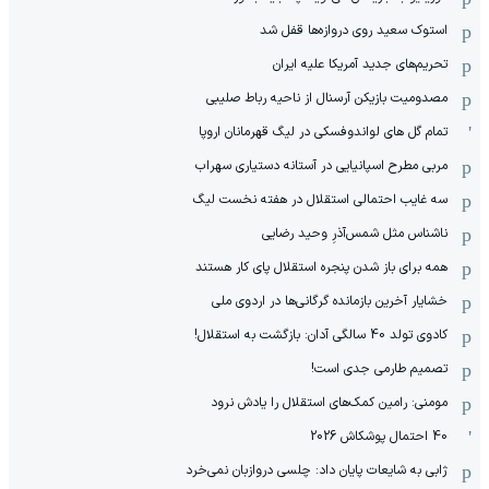
استوک سعید روی دروازه‌ها قفل شد
تحریم‌های جدید آمریکا علیه ایران
مصدومیت بازیکن آرسنال از ناحیه رباط صلیبی
تمام گل های لواندوفسکی در لیگ قهرمانان اروپا
مربی مطرح اسپانیایی در آستانه دستیاری سهراب
سه غایب احتمالی استقلال در هفته نخست لیگ
ناشناس مثل شمس‌آذرِ وحید رضایی
همه برای باز شدن پنجره استقلال پای کار هستند
خشایار آخرین بازمانده گرگانی‌ها در اردوی ملی
کادوی تولد 40 سالگی آدان: بازگشت به استقلال!
تصمیم طارمی جدی است!
مومنی: رامین کمک‌های استقلال را یادش نرود
40 احتمال پوشکاش 2026
ژابی به شایعات پایان داد: چلسی دروازبان نمی‌خرد