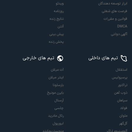
ابزار توسعه دهندگان
ویدئو
فرصت های شغلی
روزنامه
قوانین و مقررات
نتایج زنده
DMCA
آنتن
آگهی دولتی
پیش بینی
پخش زنده
تیم های داخلی
تیم های خارجی
استقلال
آث میلان
پرسپولیس
اینتر میلان
تراکتور
بارسلونا
ذوب آهن
بایرن مونیخ
سپاهان
آرسنال
فولاد
چلسی
ملوان
رئال مادرید
گل‌گهر
لیورپول
آلومینیوم اراک
منچستریونایتد