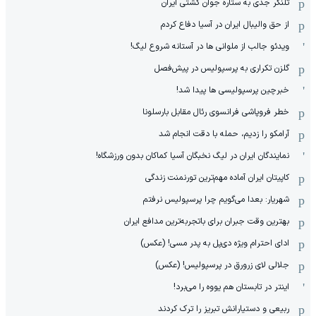
تلنگر جدی به ستاره جوان کشتی ایران
از حق والیبال ایران در آسیا دفاع کردم
ویدئو جالب از ملوانی ها در آستانه شروع لیگ!
گلزن تکراری به پرسپولیس در پیش‌فصل
خبرچین پرسپولیسی ها پیدا شد!
خطر فروپاشی فرانسوی رئال مقابل بارسلونا
آرامکو را زدیم، حمله با دقت انجام شد
نمایندگان ایران در لیگ نخبگان آسیا کماکان بدون ورزشگاه!
کاپیتان ایران آماده مهم‌ترین تورنمنت زندگی
شهریار: بعدا می‌گویم چرا پرسپولیس نرفتم
بهترین وقت جبران برای باتجربه‌ترین مدافع ایران
ادای احترام ویژه دی‌پل به پدر مسی! (عکس)
جلالی لای زرورق در پرسپولیس! (عکس)
اینتر در تابستان هم یووه را می‌برد!
ربیعی و دستیارانش تبریز را ترک کردند