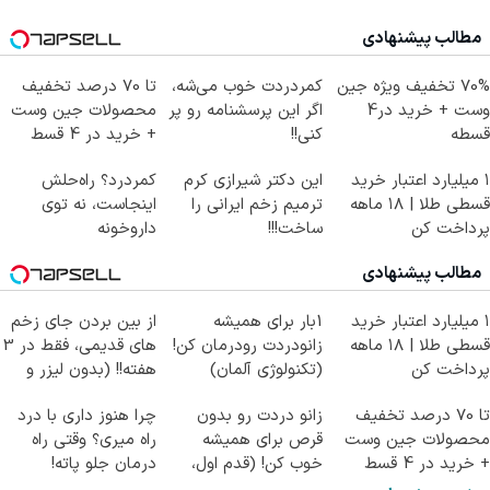
مطالب پیشنهادی
70% تخفیف ویژه جین
کمردردت خوب می‌شه،
تا 70 درصد تخفیف
وست + خرید در4
اگر این پرسشنامه رو پر
محصولات جین وست
قسطه
کنی!!
+ خرید در 4 قسط
۱ میلیارد اعتبار خرید
این دکتر شیرازی کرم
کمردرد؟ راه‌حلش
قسطی طلا | ۱۸ ماهه
ترمیم زخم ایرانی را
اینجاست، نه توی
پرداخت کن
ساخت!!!
داروخونه
مطالب پیشنهادی
۱ میلیارد اعتبار خرید
1بار برای همیشه
از بین بردن جای زخم
قسطی طلا | ۱۸ ماهه
زانودردت رودرمان کن!
های قدیمی، فقط در 3
پرداخت کن
(تکنولوژی آلمان)
هفته!! (بدون لیزر و
◂پرسشنامه▸
جراحی)
تا 70 درصد تخفیف
زانو دردت رو بدون
چرا هنوز داری با درد
محصولات جین وست
قرص برای همیشه
راه میری؟ وقتی راه
+ خرید در 4 قسط
خوب کن! (قدم اول،
درمان جلو پاته!
پرسش‌نامه)