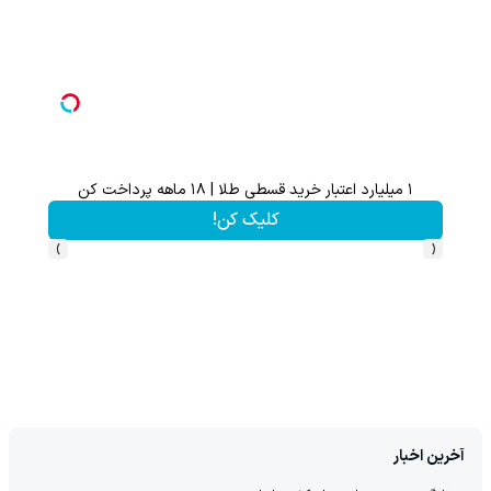
۱ میلیارد اعتبار خرید قسطی طلا | ۱۸ ماهه پرداخت کن
تا 70 درصد تخفیف محصولات جین وست + خرید در 4 قسط
کلیک کن!
›
‹
آخرین اخبار