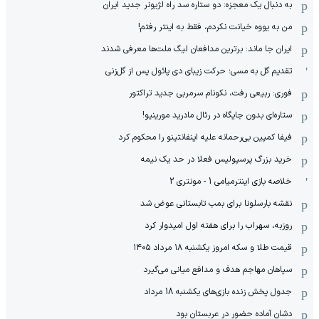
به دنبال یک معجزه: دو ستاره سد راه لژیونر جدید ایران
من به یووه خیانت نکردم، فقط به اینتر رفتم!
ایران جا ماند: برترین مدافعان لیگ ملت‌ها معرفی شدند
تقدیم گل به مسی؛ حرکت زیبای دی پائول پس از گل‌زنی
فوری: ربیعی رفت، نکونام سرمربی جدید تراکتور
ستاره‌ای بدون جایگاه در رئال مادرید مورینیو!
فیفا کمپین بی‌رحمانه علیه اینفانتینو را محکوم کرد
خرید بزرگ پرسپولیس فعلا در حد یک نیمه
خلاصه بازی اینترمیامی 1 - مونتری 2
نقشه بارسلونا برای بمب تابستانی عوض شد
روزبه، سهراب را برای هفته اول امیدوار کرد
قیمت طلا و سکه امروز یکشنبه ۱۸ مرداد ۱۴۰۵
سپاهان مهاجم هدف و مدافع میانی می‌گیرد
جدول پخش زنده بازی‌های یکشنبه 18 مرداد
دشان آماده حضور در عربستان بود