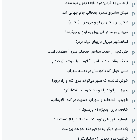
از عرش به فرش: مرد نابغه‌ بدون تیم ماند
میلان مشتری ستاره جنجالی جام جهانی شد
شکاری از پیکان بی ام و می‌سازد! (عکس)
کاپیتان بارسا در لیورپول به اوج برمی‌گردد!
اسلامشهر میزبان بازیهای لیگ برتر؟
فنرباغچه از جذب مهاجم جنجالی سری آ مطمئن است
فلیک: وقت خداحافظی، آرائوخو را خوشحال دیدم!
شش جوان کم نام‌و‌نشان در نقشه سهراب
خوش شانسم که هنوز می‌توانم بازی کنم و راه بروم!
پیروز: بیرانوند را دوست دارم اما اشتباه کرد
تاجرنیا: قاطعانه از سهراب حمایت می‌کنم، قهرمانیم
خلاصه بازی اودینزه 1 - بارسلونا 0
بارسلونا قهرمانی تورنمنت سه‌جانبه را از دست داد
یک کشور دیگر به توافق مکه خواهد پیوست
خالاصه بازی ناپولی 1 - سلتاویگو 1