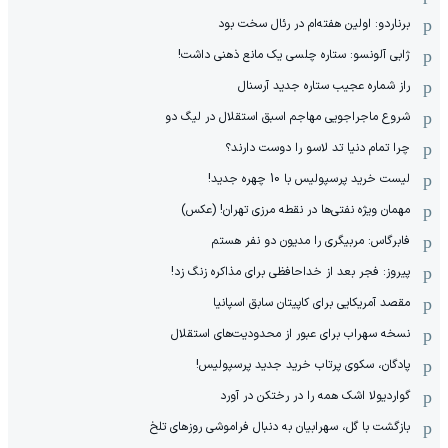
برناردو: اولین هفته‌ام در رئال سخت بود
ژابی آلونسو: ستاره چلسی یک مانع ذهنی داشت!
راز شماره عجیب ستاره جدید آرسنال
شروع ماجراجویی مهاجم اسبق استقلال در لیگ دو
چرا تمام دنیا تد لاسو را دوست دارند؟
لیست خرید پرسپولیس با 10 چهره جدید!
مهمان‌ ویژه نفتی‌ها در نقطه مرزی تهران! (عکس)
فابرگاس: مربیگری را مدیون دو نفر هستم
پیروز: فجر بعد از خداحافظی برای مذاکره زنگ زد!
مقصد آمریکایی برای کاپیتان سابق اسپانیا
نسخه سهراب برای عبور از محدودیت‌های استقلال
پادگان، سکوی پرتاب خرید جدید پرسپولیس!
گواردیولا اشک همه را در رختکن در آورد
بازگشت با گل، سهرابیان به دنبال فراموشی روزهای تلخ