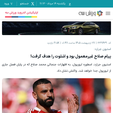
یکشنبه ۱۸ مرداد
-
11:12
جستجو
ورود
اپلیکیشن اندروید ورزش سه
کد:
2361439
27 اردیبهشت 1405 ساعت 01:48
19.5K
بازدید
استیون جرارد:
پیام صلاح غیرمعمول بود و اشلوت را هدف گرفت!
استیون جرارد، اسطوره لیورپول، به اظهارات جنجالی محمد صلاح که در پایان فصل جاری
از لیورپول جدا خواهد شد، واکنش نشان داد.