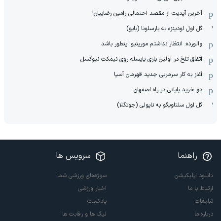
آخرین آپدیت از مقصد احتمالی رامین رضاییان!
گل اول اودینزه به بارسلونا (بایو)
والورده: انتظار نداشتم مورینیو اینطور باشد
اتفاق تلخ در اولین بازی یایسله روی نیمکت نیوکسل
آغاز به کار سرمربی جدید قهرمان آسیا
دو خرید پایانی در راه اصفهان
گل اول سلتاویگو به ناپولی (جوتگلا)
راهنما
سرویس ها
دانلود اپلیکیشن
سوژه‌های ورزشی شما
ارتباط با ما
اخبار ورزشی
تبلیغات
پادکست
درباره ما
لیگ ها و رقابت ها