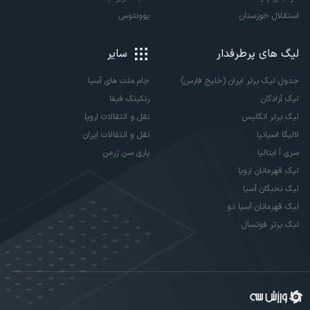
استقلال خوزستان
یوونتوس
لیگ های پرطرفدار
سایر
جدول لیگ برتر ایران (خلیج فارس)
جام ملت های آسیا
لیگ آزادگان
رنکینگ فیفا
لیگ برتر انگلیس
نقل و انتقالات اروپا
لالیگا اسپانیا
نقل و انتقالات ایران
سری آ ایتالیا
پاری سن ژرمن
لیگ قهرمانان اروپا
لیگ نخبگان آسیا
لیگ قهرمانان آسیا دو
لیگ برتر فوتسال