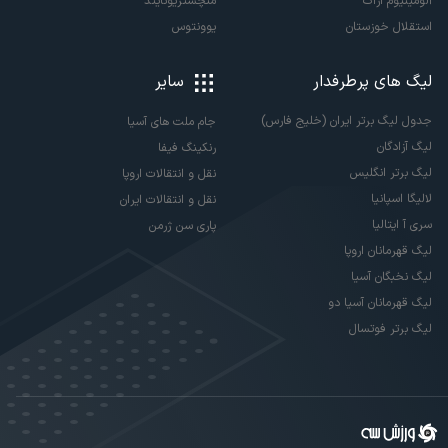
آلومینیوم اراک
منچستریونایتد
استقلال خوزستان
یوونتوس
لیگ های پرطرفدار
سایر
جدول لیگ برتر ایران (خلیج فارس)
جام ملت های آسیا
لیگ آزادگان
رنکینگ فیفا
لیگ برتر انگلیس
نقل و انتقالات اروپا
لالیگا اسپانیا
نقل و انتقالات ایران
سری آ ایتالیا
پاری سن ژرمن
لیگ قهرمانان اروپا
لیگ نخبگان آسیا
لیگ قهرمانان آسیا دو
لیگ برتر فوتسال