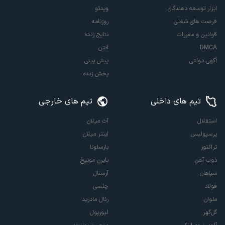
ابزار توسعه دهندگان
ویدئو
فرصت های شغلی
روزنامه
قوانین و مقررات
نتایج زنده
DMCA
آنتن
آگهی دولتی
پیش بینی
پخش زنده
تیم های داخلی
تیم های خارجی
استقلال
آث میلان
پرسپولیس
اینتر میلان
تراکتور
بارسلونا
ذوب آهن
بایرن مونیخ
سپاهان
آرسنال
فولاد
چلسی
ملوان
رئال مادرید
گل‌گهر
لیورپول