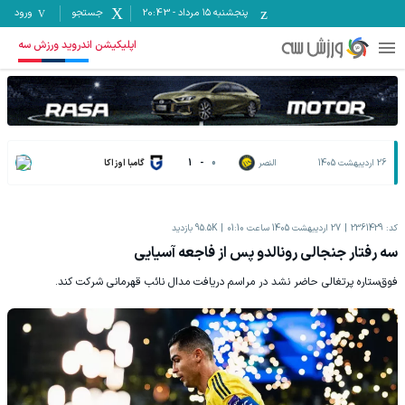
پنجشنبه ۱۵ مرداد
-
20:43
جستجو
ورود
اپلیکیشن اندروید ورزش سه
26 اردیبهشت 1405
النصر
0
-
1
گامبا اوزاکا
کد:
2361429
27 اردیبهشت 1405 ساعت 01:10
95.5K
بازدید
سه رفتار جنجالی رونالدو پس از فاجعه آسیایی
فوق‌ستاره پرتغالی حاضر نشد در مراسم دریافت مدال نائب قهرمانی شرکت کند.