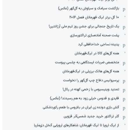
بازگشت سیامک و سیاوش به گل‌گهر (عکس)
10 گل برتر لیگ قهرمانان فصل 2016
یک تاریخ جنجالی برای جشن روز تیم ملی آرژانتین!
پشت صحنه آماده‌سازی تراکتورسازی
پدیده نساجی خداحافظی کرد
همه گل‌های کاکا در لیگ‌قهرمانان
متخصص ضربات ایستگاهی به چلسی پیوست
همه گل‌های هالک برزیلی در لیگ‌قهرمانان
پرسپولیس دفاع چپ گل‌گهر را نخواست
تمدید وینیسیوس با زخمی کهنه در رئال!
قایدی و قدوس خیلی زود به هم رسیدند! (عکس)
آتش بازی دونده زن ایران در بلاروس با طعم رکوردشکنی
گلر تراکتور خرید جدید شمس‌آذر قزوین
از لیگ اروپا تا لیگ قهرمانان؛ شاهکارهای اروپایی آنخل دی‌ماریا