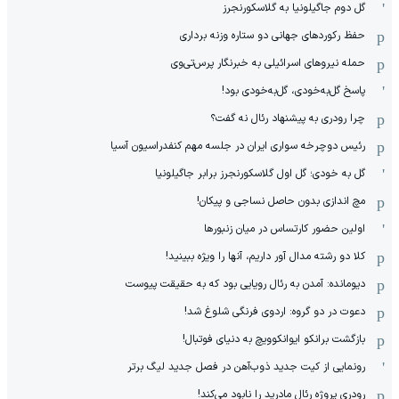
گل دوم جاگیلونیا به گلاسکورنجرز
حفظ رکوردهای جهانی دو ستاره وزنه برداری
حمله نیروهای اسرائیلی به خبرنگار پرس‌تی‌وی
پاسخ گل‌به‌خودی، گل‌به‌خودی بود!
چرا رودری به پیشنهاد رئال نه گفت؟
رئیس دوچرخه سواری ایران در جلسه مهم کنفدراسیون آسیا
گل به خودی؛ گل اول گلاسکورنجرز برابر جاگیلونیا
مچ اندازی بدون حاصل نساجی و پیکان!
اولین حضور کارتساس در میان زنبورها
کلا دو‌ رشته مدال آور داریم، آنها را ویژه ببینید!
دیومانده: آمدن به رئال رویایی بود که به حقیقت پیوست
دعوت در دو گروه: اردوی فرنگی شلوغ شد!
بازگشت برانکو ایوانکوویچ به دنیای فوتبال!
رونمایی از کیت جدید ذوب‌آهن در فصل جدید لیگ برتر
رودری پروژه رئال مادرید را نابود می‌کند!