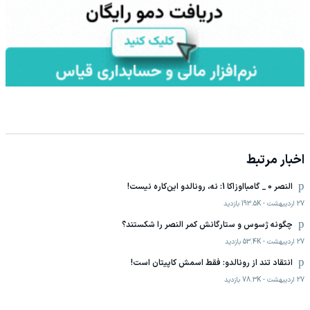
اخبار مرتبط
النصر 0 _ گامبااوزاکا 1: نه، رونالدو این‌کاره نیست!
27 اردیبهشت
-
193.5K
بازدید
چگونه ژسوس و ستارگانش کمر النصر را شکستند؟
27 اردیبهشت
-
53.4K
بازدید
انتقاد تند از رونالدو: فقط اسمش کاپیتان است!
27 اردیبهشت
-
78.3K
بازدید