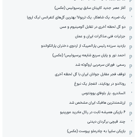
آغاز عصر جدید کاپیتان سابق پرسپولیس (عکس)
یک ضربه، یک شاهکار، یک تریولا! بهترین گل‌های کنفرانس لیگ اروپا
دو گل لحظه آخری در تقابل آلومینیوم و مس
جزئیات فنی مذاکرات ایران و عمان
بازدید سرزده رئیس پارالمپیک از اردوی دختران پاراتکواندو
احمد نور و پایان سریع شایعه پرسپولیس! (عکس)
رسمی: فورلان سرمربی اروگوئه شد
توقف فجر مقابل جوانان ایران با گل لحظه آخری
رونالدو در یونایتد، انفجار یک نبوغ
الساندرو، یار باوفای یوونتوس
ارزشمندترین هافبک ایران مشخص شد
6 بازیکن همیشه ثابت در رئال مادرید مورینیو
چند قیچی برگردان دیدنی
بازیکن سایپا به چادرملو پیوست (عکس)