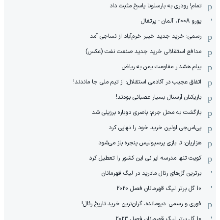
تمام! رودری به بارسلونا پاسخ مثبت داد
یورو 2008، آلمان - پرتغال
رسمی: خرید جدید خیبر خرم‌آباد از نساجی آمد
مدافع استقلالی خرید جدید صنعت نفت (عکس)
پیام هشدار مقاومت یمن به ریاض
اتفاق عجیب در آکادمی استقلال: از تیم ملی جا ماندند!
بازیکنان آرسنال بسیار عصبانی بودند!
بازگشت به محل جرم: باصری دوباره برزیلی شد
پی‌اس‌جی اولین خرید خود را نهایی کرد
هزاریان: تا بازی پرسپولیس پنجره باز می‌شود
کویت تنها مدرسه ایرانی این کشور را تعطیل کرد
برترین گل‌های رئال مادرید در لیگ قهرمانان
10 گل برتر لیگ قهرمانان فصل 2020
فوری و رسمی: دیومانده، گران‌ترین خرید تاریخ رئال!
10 گل برتر لیگ قهرمانان فصل 2023