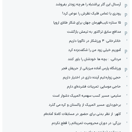
آرسنال این گلر پراشتباه را هرچه زودتر بفروشد
رودری با تماس فلیک نظرش را عوض کرد!
١۵ ستاره نایب‌قهرمان جهان برای شکار طلای اروپا
مدافع سابق تراکتور به تیمش بازگشت
خانلرخانی: ۴ ورزشکار در ناگویا داریم
آموریم خیلی زود من را شگفت‌زده کرد
مردانی، : بچه ها خودشان را باور کنند
ورزشگاه پارس آماده میزبانی از حریفان فجر
حجی زواره:تیم آینده داری در اختیار داریم
حاجی موسایی: تمرینات فشرده‌ای دارم
سلیمی: مسیر کسب سهمیه المپیک دشوار است
برخورداری: مسیر المپیک از پاکستان و کره می گذرد
کلهر: از نظر بدنی برای حضور در مسابقات کاملا آماده‌ام
بزرگی: در دوران محرومیت تمریناتم را قطع نکردم