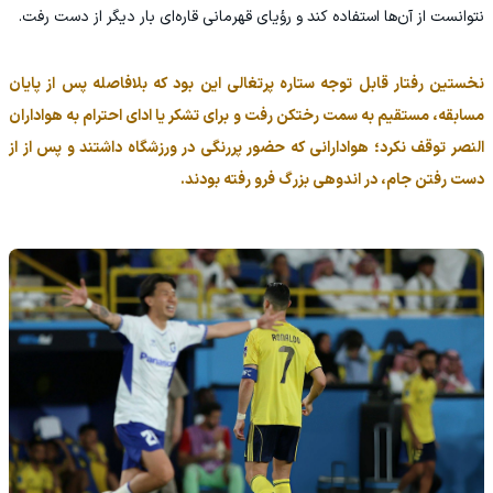
نتوانست از آن‌ها استفاده کند و رؤیای قهرمانی قاره‌ای بار دیگر از دست رفت.
نخستین رفتار قابل توجه ستاره پرتغالی این بود که بلافاصله پس از پایان
مسابقه، مستقیم به سمت رختکن رفت و برای تشکر یا ادای احترام به هواداران
النصر توقف نکرد؛ هوادارانی که حضور پررنگی در ورزشگاه داشتند و پس از از
دست رفتن جام، در اندوهی بزرگ فرو رفته بودند.