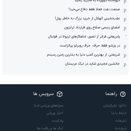
دیومانده ذوق‌زده به مادرید رسید
صنعت نفت فعلا فقط دفاع می‌خرد!
عقب‌نشینی الهلال از خرید بزرگ به خاطر پول!
امضای رسمی صلاح روی قرارداد ترابزون
پاس‌هایی فراتر از تصور؛ شاهکارهای تریولا در فوتبال
در ورشو فقط حرف، حرف روبرتو پیاتزاست
شریعتی: از بهترین کمپ‌ دنیا به بدترین زمین‌ رسیدم
جانشین مجیدی شاید در لیگ عربستان
راهنما
سرویس ها
دانلود اپلیکیشن
سوژه‌های ورزشی شما
ارتباط با ما
اخبار ورزشی
تبلیغات
پادکست
درباره ما
لیگ ها و رقابت ها