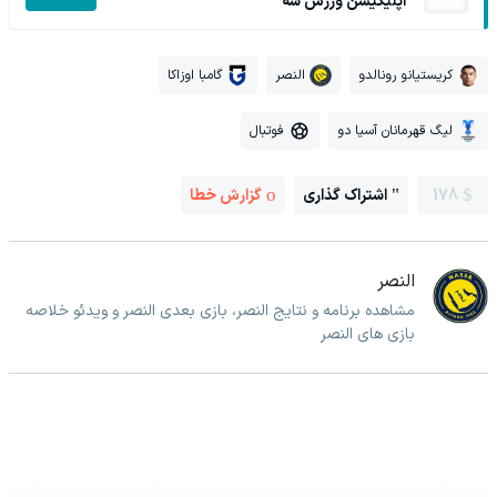
اپلیکیشن ورزش سه
کریستیانو رونالدو
النصر
گامبا اوزاکا
لیگ قهرمانان آسیا دو
فوتبال
178
اشتراک گذاری
گزارش خطا
النصر
مشاهده برنامه و نتایج النصر، بازی بعدی النصر و ویدئو خلاصه
بازی های النصر