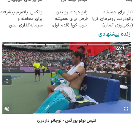
1بار برای همیشه
زانو دردت رو بدون
والکس: پلتفرم پیشرفته
زانودردت رودرمان کن!
قرص برای همیشه
برای معامله و
(تکنولوژی آلمان)
خوب کن! (قدم اول،
سرمایه‌گذاری ایمن
◂پرسشنامه▸
پرسش‌نامه)
زنده پیشنهادی
تنیس نونو بورگس - لوچانو داردری