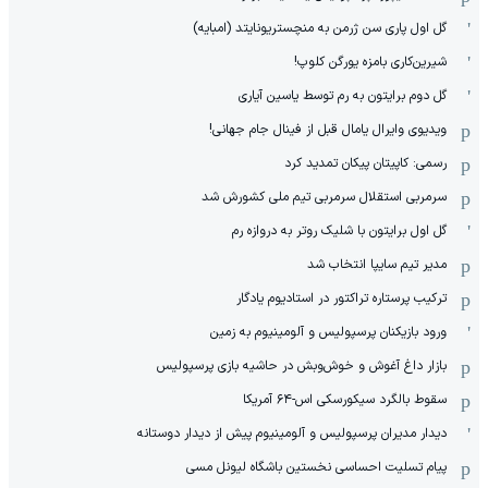
گل اول پاری سن ژرمن به منچستریونایتد (امبایه)
شیرین‌کاری بامزه یورگن کلوپ!
گل دوم برایتون به رم توسط یاسین آیاری
ویدیوی وایرال یامال قبل از فینال جام جهانی!
رسمی: کاپیتان پیکان تمدید کرد
سرمربی استقلال سرمربی تیم ملی کشورش شد
گل اول برایتون با شلیک روتر به دروازه رم
مدیر تیم سایپا انتخاب شد
ترکیب پرستاره تراکتور در استادیوم یادگار
ورود بازیکنان پرسپولیس و آلومینیوم به زمین
بازار داغ آغوش و خوش‌و‌بش در حاشیه بازی پرسپولیس
سقوط بالگرد سیکورسکی اس-۶۴ آمریکا
دیدار مدیران پرسپولیس و آلومینیوم پیش از دیدار دوستانه
پیام تسلیت احساسی نخستین باشگاه لیونل مسی