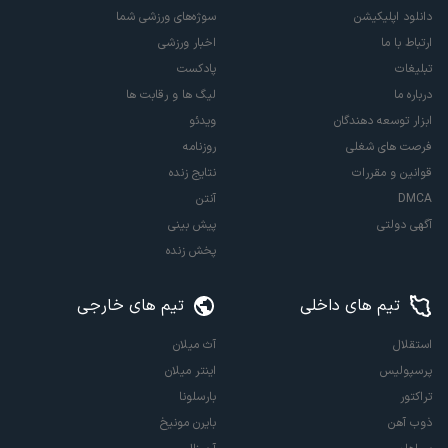
دانلود اپلیکیشن
سوژه‌های ورزشی شما
ارتباط با ما
اخبار ورزشی
تبلیغات
پادکست
درباره ما
لیگ ها و رقابت ها
ابزار توسعه دهندگان
ویدئو
فرصت های شغلی
روزنامه
قوانین و مقررات
نتایج زنده
DMCA
آنتن
آگهی دولتی
پیش بینی
پخش زنده
تیم های داخلی
تیم های خارجی
استقلال
آث میلان
پرسپولیس
اینتر میلان
تراکتور
بارسلونا
ذوب آهن
بایرن مونیخ