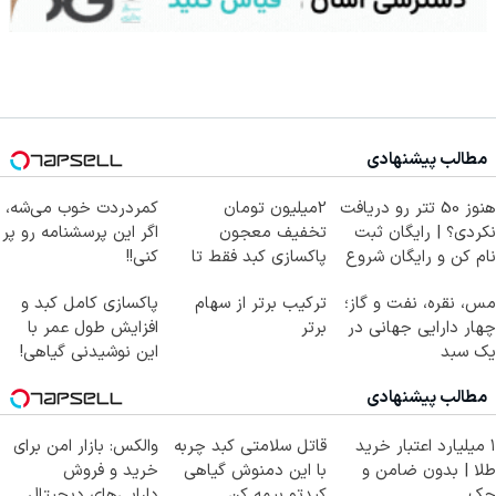
مطالب پیشنهادی
هنوز 50 تتر رو دریافت
2میلیون تومان
کمردردت خوب می‌شه،
نکردی؟ | رایگان ثبت
تخفیف معجون
اگر این پرسشنامه رو پر
نام کن و رایگان شروع
پاکسازی کبد فقط تا
کنی!!
کن!
امشب
مس، نقره، نفت و گاز؛
ترکیب برتر از سهام
پاکسازی کامل کبد و
چهار دارایی جهانی در
برتر
افزایش طول عمر با
یک سبد
این نوشیدنی گیاهی!
کلیک جهت خرید
مطالب پیشنهادی
۱ میلیارد اعتبار خرید
قاتل سلامتی کبد چربه
والکس: بازار امن برای
طلا | بدون ضامن و
با این دمنوش گیاهی
خرید و فروش
چک
کبدتو بیمه کن
دارایی‌های دیجیتال