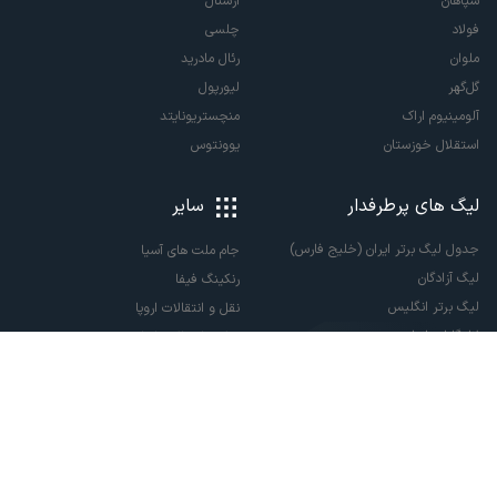
سپاهان
آرسنال
فولاد
چلسی
ملوان
رئال مادرید
گل‌گهر
لیورپول
آلومینیوم اراک
منچستریونایتد
استقلال خوزستان
یوونتوس
لیگ های پرطرفدار
سایر
جدول لیگ برتر ایران (خلیج فارس)
جام ملت های آسیا
لیگ آزادگان
رنکینگ فیفا
لیگ برتر انگلیس
نقل و انتقالات اروپا
لالیگا اسپانیا
نقل و انتقالات ایران
سری آ ایتالیا
پاری سن ژرمن
لیگ قهرمانان اروپا
لیگ نخبگان آسیا
لیگ قهرمانان آسیا دو
لیگ برتر فوتسال