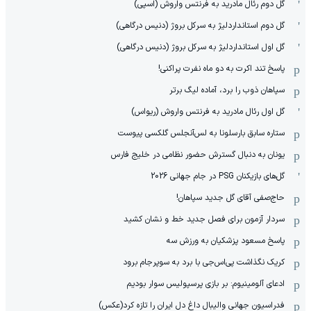
گل دوم رئال مادرید به فرنتس واروش (اسپی)
گل دوم استانداردلیژ به سرکل بروژ (دنیس درگاهی)
گل اول استانداردلیژ به سرکل بروژ (دنیس درگاهی)
پاسخ تند اکرت به دو ماه نفرت پراکنی!
سپاهان ذوب را برد، آماده لیگ برتر
گل اول رئال مادرید به فرنتس واروش (ریواس)
ستاره سابق بارسلونا به لس‌آنجلس گلکسی پیوست
یونان به دنبال گسترش حضور نظامی در خلیج فارس
گل‌های بازیکنان PSG در جام جهانی 2026
حاج‌صفی آقای گل جدید سپاهان!
سردار آزمون برای فصل جدید خط و نشان کشید
پاسخ مسعود پزشکیان به ورزش سه
کریک نگذاشت پی‌اس‌جی با برد به سوپرجام برود
ادعای آلومینیوم: بر بازی پرسپولیس سوار بودیم
فدراسیون جهانی والیبال داغ دل ایران را تازه کرد(عکس)