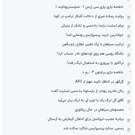
خلاصه بازی پاری سن ژرمن 1 - منچستریونایتد 1
روایت رسانه عبری از دخالت آشکار ترامپ در کوبا
پیام تسلیت بارسا به مسی و تشکر از پدرش
جوانترین خرید پرسپولیس رونمایی شد!
ترکیب سپاهان با یک تغییر مقابل ذوب‌آهن
باشگاه روسی هم روی اوت‌های نادر حساب کرد!
تراکتور با پیروزی به استقبال لیگ رفت!
خلاصه بازی برایتون 3 - رم 0
گل‌گهر در انتظار تایید مهم از ‌AFC
رئال مادرید زودتر از بارسلونا به مسی تسلیت گفت
آقای گل لیگ یک با توپ پُر به لیگ برتر می‌آید
مصدومان سپاهان در حال ریکاوری
بیانیه عجیب نیوکسل برای انتقال گیمارش به آرسنال
رسمی: ستاره پرسپولیس شاگرد ساکت شد