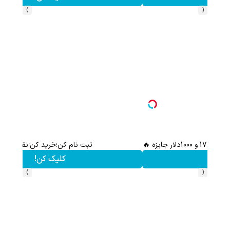
›
‹
ثبت نام کن؛خرید کن؛نقره ببر
کلیک کن!
›
‹