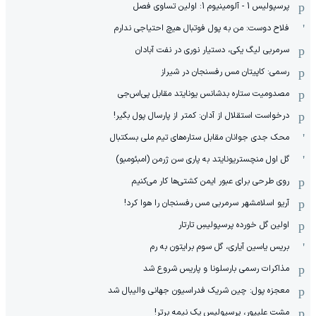
پرسپولیس 1 - آلومینیوم 1: اولین تساوی فصل
فلاح دوست: من به پول فوتبال هیچ احتیاجی ندارم
سرمربی لیگ یکی، دستیار نوری در نفت آبادان
رسمی: کاپیتان مس رفسنجان در شیراز
مصدومیت ستاره بدشانس یونایتد مقابل پی‌اس‌جی
درخواست استقلال از آدان: کمتر از پارسال پول بگیر!
محک جدی ‌جوانان مقابل ستاره‌های تیم ملی بسکتبال
گل اول منچستریونایتد به پاری سن ژرمن (امبئومبو)
روی طرحی برای عبور ایمن کشتی‌ها کار می‌کنیم
آریو اسلامشهر سرمربی مس رفسنجان را هوا کرد!
اولین گل خورده پرسپولیسِ تارتار
بریس یاسین آیاری، گل سوم برایتون به رم
مذاکرات رسمی بارسلونا و پاریس شروع شد
معجزه پول: چین شریک فدراسیون جهانی والیبال شد
مشت علیپور، پرسپولیس یک نیمه برتر!