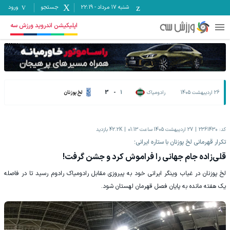
شنبه ۱۷ مرداد
-
22:19
جستجو
ورود
اپلیکیشن اندروید ورزش سه
26 اردیبهشت 1405
رادومیاک
1
-
3
لخ پوزنان
کد:
2361430
27 اردیبهشت 1405 ساعت 01:13
42.2K
بازدید
تکرار قهرمانی لخ پوزنان با ستاره ایرانی؛
قلی‌زاده جام جهانی را فراموش کرد و جشن گرفت!
لخ پوزنان در غیاب وینگر ایرانی خود به پیروزی مقابل رادومیاک رادوم رسید تا در فاصله
یک هفته مانده به پایان فصل قهرمان لهستان شود.