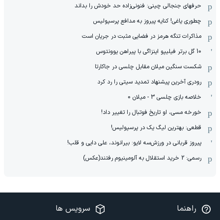
حرفهای جنجالی چینی: فنونی‌زاده حد خودش را بداند
چطوری یاغی! کنایه پیروز به مدافع پرسپولیس
مذاکرات تنگه هرمز در فضایی مثبت در جریان است
10 گل برتر فیلیپو اینزاگی با پیراهن یوونتوس
شکست سنگین میلان مقابل چلسی در جاکارتا
رودری آخرین پیشنهاد تمدید سیتی را رد کرد
خلاصه بازی چلسی 3 - میلان 0
خورخه مسی، او تاریخ فوتبال را تغییر داد!
قطعی: بهترین لیگ یک در پرسپولیس!
پیروز قربانی در ورزش‌سه لایو: بیرانوند، علی دایی و قلب!
رسمی: 2 خرید استقلال به آلومینیوم رفتند(عکس)
راهنما
سرویس ها