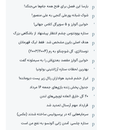
بارسا این فصل برای فتح همه جام‌ها می‌جنگد!
شوک شبانه پورعلی گنجی به علی منصور!
خولین آلوارز و 5 سوپرگل کلاس جهانی!
ستاره یوونتوس چشم انتظار پیشنهاد از باشگاهی بزرگ
هدف اصلی بایرن مشخص شد: فقط لیگ قهرمانان
نوستالژی، گل شوچنکو به رم (2003/2004)
خولین آلوارز مقصد بعدی‌اش را به سیمئونه گفت
بهترین لحظات ستاره آرژانتینی بولونیا
ابراز خشم شدید هواداران رئال زیر پست دیومانده!
جدول پخش زنده بازی‌های جمعه 16 مرداد
20 گل خارق العاده توپچی‌های لندن
قرارداد مهم آرسنال تمدید شد
سرمایه‌هایی که در پرسپولیس ساخته شدند (عکس)
ستاره چلسی: آمدن ژابی آلونسو به نفع من است