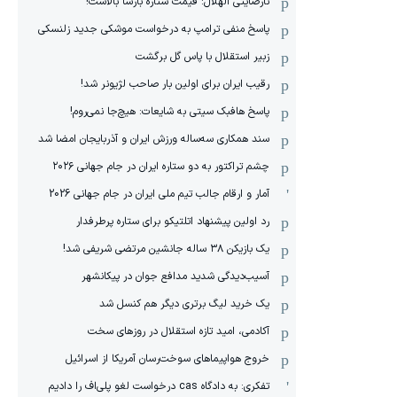
نارضایتی الهلال: قیمت ستاره بارسا بالاست!
پاسخ منفی ترامپ به درخواست موشکی جدید زلنسکی
زبیر استقلال با پاس گل برگشت
رقیب ایران برای اولین بار صاحب لژیونر شد!
پاسخ هافبک سیتی به شایعات: هیچ‌جا نمی‌روم!
سند همکاری سه‌ساله‌ ‌ورزش ایران و آذربایجان امضا شد
چشم تراکتور به دو ستاره ایران در جام جهانی ۲۰۲۶
آمار و ارقام جالب تیم ملی ایران در جام جهانی 2026
رد اولین پیشنهاد اتلتیکو برای ستاره پرطرفدار
یک بازیکن ۳۸ ساله جانشین مرتضی شریفی شد!
آسیب‌دیدگی شدید مدافع جوان در پیکانشهر
یک خرید لیگ برتری دیگر هم کنسل شد
آکادمی، امید تازه استقلال در روزهای سخت
خروج هواپیماهای سوخت‌رسان آمریکا از اسرائیل
تفکری: به دادگاه cas درخواست لغو پلی‌اف را دادیم