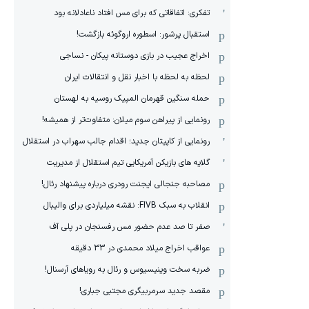
تفکری: اتفاقاتی که برای مس افتاد ناعادلانه بود
استقبال پرشور: اسطوره اروگوئه بازگشت!
اخراج عجیب در بازی دوستانه پیکان - نساجی
لحظه به لحظه با اخبار نقل و انتقالات ایران
حمله سنگین قهرمان المپیک روسیه به لهستان
رونمایی از پیراهن سوم میلان: متفاوت‌تر از همیشه!
رونمایی از کاپیتان جدید؛ اقدام جالب سهراب در استقلال
گلایه های بازیکن آمریکایی تیم استقلال از مدیریت
مصاحبه جنجالی ایجنت رودری درباره پیشنهاد رئال!
انقلاب به سبک FIVB: نقشه میلیاردی برای والیبال
صفر تا صد عدم حضور مس رفسنجان در پلی آف
عواقب اخراج میلاد محمدی در 33 دقیقه
ضربه سخت وینیسیوس و رئال به رویاهای آرسنال!
مقصد جدید سرمربیگری مجتبی جباری!