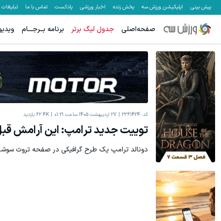
پیش بینی
اپلیکیشن ورزش سه
پخش زنده
اخبار ورزشی
پادکست
تماس با ما
تبلیغات
صفحه‌اصلی
جدول لیگ برتر
برنامه بــرجـــام
ویدیو
کد:
2361424
27 اردیبهشت 1405 ساعت 01:21
62.4K
بازدید
توییت جدید ترامپ: این آرامش قبل 
دونالد ترامپ یک طرح گرافیکی در صفحه تروث سوشال