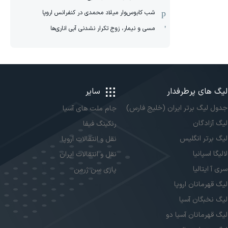
شب کابوس‌وار میلاد محمدی در کنفرانس اروپا
مسی و نیمار، زوج تکرار نشدنی آبی اناری‌ها
لیگ های پرطرفدار
سایر
جدول لیگ برتر ایران (خلیج فارس)
جام ملت های آسیا
لیگ آزادگان
رنکینگ فیفا
لیگ برتر انگلیس
نقل و انتقالات اروپا
لالیگا اسپانیا
نقل و انتقالات ایران
سری آ ایتالیا
پاری سن ژرمن
لیگ قهرمانان اروپا
لیگ نخبگان آسیا
لیگ قهرمانان آسیا دو