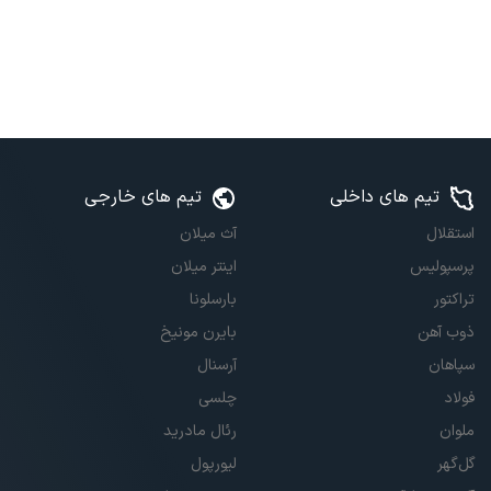
تیم های داخلی
تیم های خارجی
استقلال
آث میلان
پرسپولیس
اینتر میلان
تراکتور
بارسلونا
ذوب آهن
بایرن مونیخ
سپاهان
آرسنال
فولاد
چلسی
ملوان
رئال مادرید
گل‌گهر
لیورپول