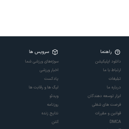
راهنما
سرویس ها
دانلود اپلیکیشن
سوژه‌های ورزشی شما
ارتباط با ما
اخبار ورزشی
تبلیغات
پادکست
درباره ما
لیگ ها و رقابت ها
ابزار توسعه دهندگان
ویدئو
فرصت های شغلی
روزنامه
قوانین و مقررات
نتایج زنده
DMCA
آنتن