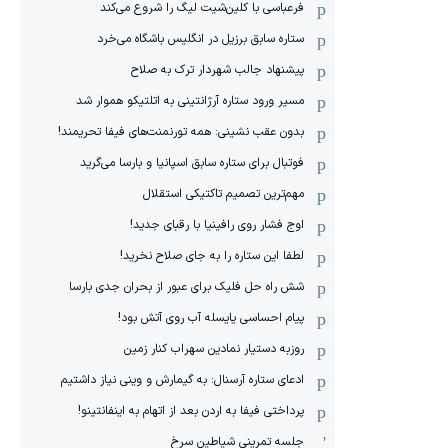
فرعباسی با کلین‌شیت لیگ را شروع می‌کند
ستاره سابق برزیل در انگلیس باشگاه می‌خرد
پیشنهاد جالب شهردار ترک به صلاح
مسیر ورود ستاره آرژانتینی به اتلتیکو هموار شد
بدون عقب نشینی: همه تورنمنت‌های فیفا تحریمند!
فوتبال برای ستاره سابق اسپانیا و بارسا می‌گرید
مهم‌ترین تصمیم تاکتیکی استقلال
اوج فشار روی رافینیا با رقبای جدید!
لطفا این ستاره را به جای صلاح نخرید!
شش راه حل فلیک برای عبور از بحران جدی بارسا
پیام احساسی یایسله آب روی آتش بود!
روزبه دستیار نمادین سهراب کنار زمین
ادعای ستاره آرسنال: به گیمارش و وینی نیاز داشتیم
پرداختی فیفا به اردن بعد از اتهام به اینفانتینو!
جلسه تمرینی شیاطین سرخ