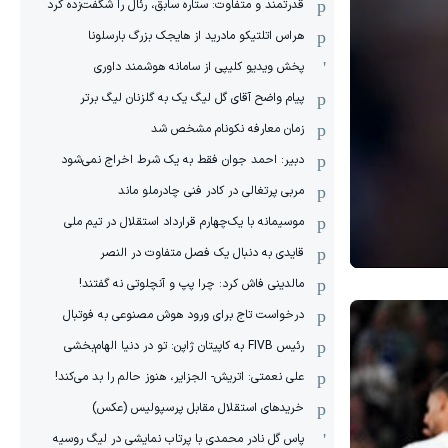
قدرتمند و متفاوت: ستاره سابق، رئال را شگفت‌زده کرد
هراس اتلتیکو مادرید از هایجک بزرگ بارسلونا
پخش ویدیو کلیپی از سامانه هوشمند داوری
پیام واضح آقای گل لیگ یک به گلزنان لیگ برتر
زمان معارفه نکونام مشخص شد
دبیر: احمد جوان فقط به یک شرط اخراج نمی‌شود
مربی پرتغالی در کادر فنی چادرملو ماند
موسیمانه با یک‌چهارم قرارداد استقلال در تیم ملی
قایدی به دنبال یک فصل متفاوت در النصر
مالدینی فاش کرد: چرا پپ و آنچلوتی نه گفتند!
درخواست تاج برای ورود هوش مصنوعی به فوتبال
رئیس FIVB به کاپیتان ژاپن: تو در دنیا الهام‌بخشی
علی نعمتی: اتریش- الجزایر، هنوز حالم را بد می‌کند!
خریدهای استقلال مقابل پرسپولیس (عکس)
پاس گل نادر محمدی با پرتاب نمایشی در لیگ روسیه