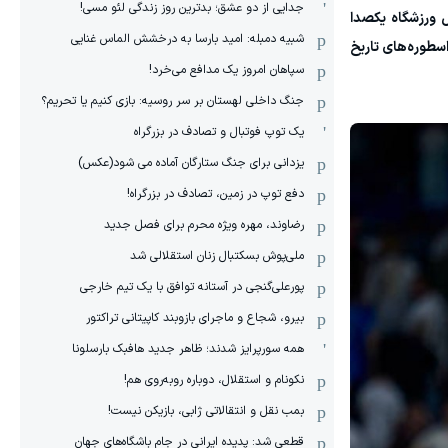
جدایی از دو عشق؛ بدترین روز زندگی لئو مسی!
 ورزشگاه یکصدا
شبیه دمبله: امید بارسا به درخشش الماس غنایی
اسطوره‌های تاریخ
سپاهان امروز یک مدافع می‌خرد!
جنگ داخلی لهستان بر سر روسیه: بازی کنیم یا تحریم؟
یک توپ فوتبال و تصادف در بزرگراه
یزدانی برای جنگ ستارگان آماده می شود(عکس)
دفع توپ در زمین، تصادف در بزرگراه!
رضاوند، مهره ویژه محرم برای فصل جدید
ملی‌پوش بسکتبال زنان استقلالی شد
پورعلی‌گنجی در آستانه توافق با یک تیم خارجی
بیرو، شجاع و ماجرای بازوبند کاپیتانی تراکتور
همه سورپرایز شدند؛ ظاهر جدید هافبک بارسلونا
نکونام و استقلال، دوباره روبه‌روی هم!
بمب نقل و انتقالاتی ژابی، بازیکن نیست!
قطعی شد: پدیده ایرانی در جام باشگاه‌های جهان