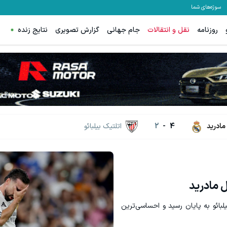
سوژه‌های شما
روزنامه
نقل و انتقالات
جام جهانی
گزارش تصویری
نتایج زنده
زانه تا پورتفوی اختصاصی؛ اینجا روی سود باش!
از اکوتراست سیگنال رایگان سرم
سیگنال رایگان
سیگنال رایگان
مادرید
4
-
2
اتلتیک بیلبائو
ل مادرید
لبائو به پایان رسید و احساسی‌ترین