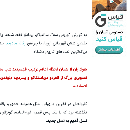
۱ میلیون تومان تخفیف محصولات لاغری؛ یک قدم نزدیک‌تر به شروع کاهش وزن
1 میلیون تومان تخفیف خرید داروهای لاغری با ارسال از داروخانه و پک یخ!
کلیک کن!
به گزارش "ورزش سه"، سانتیاگو برنابئو فقط شاهد پ
طلایی شش‌ قهرمانی اروپا، با پیراهن
رئال مادرید
خداح
بزرگ‌ترین نمادهای تاریخ باشگاه.
تصویری بزرگ از آلفردو دی‌استفانو و پسربچه بلون
افسانه.»
کارواخال در آخرین بازی‌اش مثل همیشه جدی و رقابتی
نگذشته بود که با یک پاس قطری فوق‌العاده، گونزالو ر
نسل قدیم به نسل جدید.