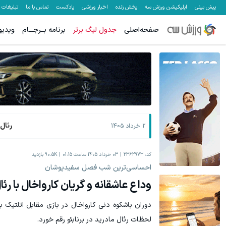
پیش بینی
اپلیکیشن ورزش سه
پخش زنده
اخبار ورزشی
پادکست
تماس با ما
تبلیغات
صفحه‌اصلی
جدول لیگ برتر
برنامه بــرجـــام
ویدیو
زمان درستش سرمایه گذاری کن ✅
از تحلیل رو
سیگنال رایگان
رئال 
2 خرداد 1405
کد:
2362973
03 خرداد 1405 ساعت 01:15
90.5K
بازدید
احساسی‌ترین شب فصل سفیدپوشان
وداع عاشقانه و گریان کارواخال با رئا
دوران باشکوه دنی کارواخال در بازی مقابل اتلتیک بی
لحظات رئال مادرید در برنابئو رقم خورد.