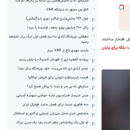
ستاره‌ای که درخشش‌هایش زیر سایه بزرگ‌ترها گم شد!
اتاق ون مجهز به دستگاه VAR
غول 197 سانتی‌متری شاگرد نوری شد!(عکس)
رئال ۲۰۰ میلیون یورو بدهد، اولیسه را ببرد!
دهقانی: ورزشگاه آزادی به نیم فصل اول لیگ برتر نخواهد
ل افتخار ساختند
رسید
 بلکه برای پایان
بازدید مهدی تاج از VAR سیار
پرونده کلاهبرداری از قهرمان المپیک به پایان رسید
چمن آزادی دی ماه می‌رسد، خود ورزشگاه سال بعد!
قیمت غیرمنتظره ناپولی برای فروش لوکاکو!
ستاره‌ای که بی سر و صدا با پیکان فسخ کرد!
مدیر خبرساز فدراسیون علیه حواشی سهمیه آسیایی
سه فناوری جدید برای فصل جدید فوتبال ایران
مشخص شدن محل میزبانی آسیایی تراکتور و استقلال
او اول یک روانشناس ماهر است بعد یک مربی بزرگ