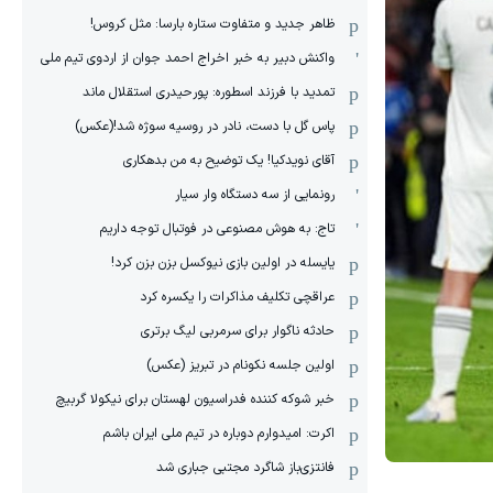
ظاهر جدید و متفاوت ستاره بارسا: مثل کروس!
واکنش دبیر به خبر اخراج احمد جوان از اردوی تیم ملی
تمدید با فرزند اسطوره: پورحیدری استقلال ماند
پاس گل با دست، نادر در روسیه سوژه شد!(عکس)
آقای نویدکیا! یک توضیح به من بدهکاری
رونمایی از سه دستگاه وار سیار
تاج: به هوش مصنوعی در فوتبال توجه داریم
یایسله در اولین بازی نیوکسل بزن بزن کرد!
عراقچی تکلیف مذاکرات را یکسره کرد
حادثه ناگوار برای سرمربی لیگ برتری
اولین جلسه نکونام در تبریز (عکس)
خبر شوکه کننده فدراسیون لهستان برای نیکولا گربیچ
اکرت: امیدوارم دوباره در تیم ملی ایران باشم
فانتزی‌باز شاگرد مجتبی جباری شد