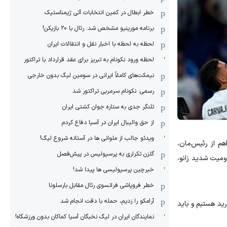
خطر ابطال در کمین انتخابات آتی ژیمناستیک
برنامه مورینیو مشخص شد: رئال با ۲۰ بازیکن!
لحظه به لحظه با اخبار نقل و انتقالات ایران
لحظه ورود نکونام به تبریز برای عقد قرارداد با تراکتور
نیمکت‌های کاملاً ایرانی در سومین لیگ بدون خارجی
رسمی: نکونام سرمربی تراکتور شد
تلنگر جدی به ستاره جوان کشتی ایران
از حق والیبال ایران در آسیا دفاع کردم
ویدئو جالب از ملوانی ها در آستانه شروع لیگ!
م از رئیس‌مان،
گلزن تکراری به پرسپولیس در پیش‌فصل
او چیزهای زیادی بردیم. ۲۴ ساعت بعد از آن مصدومیت شدید زانو،
خبرچین پرسپولیسی ها پیدا شد!
خطر فروپاشی فرانسوی رئال مقابل بارسلونا
آرامکو را زدیم، حمله با دقت انجام شد
رید هستیم و باید
نمایندگان ایران در لیگ نخبگان آسیا کماکان بدون ورزشگاه!