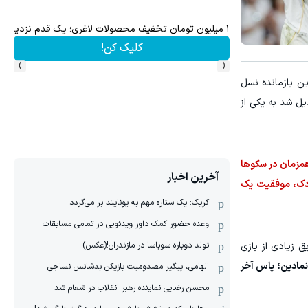
ت نام کن رایگان سیگنال بگیر
ثبت نام رایگان سیگنال سرمایه گذاری (ظرفیت محدود)
سیگنال رایگان
›
‹
ین بازمانده نسل
یل شد به یکی از
اره ۲ رئال را برای آخر نگه داشت و همزمان در سکوها
آخرین اخبار
ودک، موفقیت یک
کریک: یک ستاره مهم به یونایتد بر می‌گردد
وعده حضور کمک داور ویدئویی در تمامی مسابقات
ق زیادی از بازی
تولد دوباره سوباسا در مازندران!(عکس)
نمادین؛ پاس آخر
الهامی، پیگیر مصدومیت بازیکن بدشانس نساجی
محسن رضایی نماینده رهبر انقلاب در شعام شد