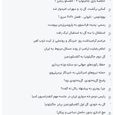
خلاصه بازی جاگیلونیا 2 - گلاسکو رنجرز 1
آسانی برگشت، گل زد و سهراب امیدوار شد
یوونتوس - ناپولی ، فصل 2020 سری آ
رسمی: پدیده فرانسوی به پاری‌سن‌ژرمن پیوست
استقلال با سه گل به استقبال لیگ رفت
مراسم گرامیداشت روز خبرنگار و رونمایی از کیت ذوب آهن
اعلام رضایت ترامپ از روند مسائل مربوط به ایران
گل دوم جاگیلونیا به گلاسکورنجرز
حفظ رکوردهای جهانی دو ستاره وزنه برداری
حمله نیروهای اسرائیلی به خبرنگار پرس‌تی‌وی
پاسخ گل‌به‌خودی، گل‌به‌خودی بود!
چرا رودری به پیشنهاد رئال نه گفت؟
رئیس دوچرخه سواری ایران در جلسه مهم کنفدراسیون آسیا
گل به خودی؛ گل اول گلاسکورنجرز برابر جاگیلونیا
مچ اندازی بدون حاصل نساجی و پیکان!