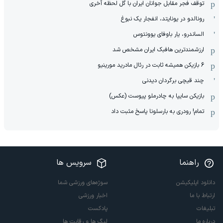
توقف فجر مقابل جوانان ایران با گل لحظه آخری
رونالدو در یونایتد، انفجار یک نبوغ
الساندرو، یار باوفای یوونتوس
ارزشمندترین هافبک ایران مشخص شد
6 بازیکن همیشه ثابت در رئال مادرید مورینیو
چند قیچی برگردان دیدنی
بازیکن سایپا به چادرملو پیوست (عکس)
تمام! رودری به بارسلونا پاسخ مثبت داد
راهنما
سرویس ها
دانلود اپلیکیشن
سوژه‌های ورزشی شما
ارتباط با ما
اخبار ورزشی
تبلیغات
پادکست
درباره ما
لیگ ها و رقابت ها