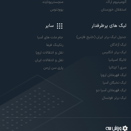
آلومینیوم اراک
منچستریونایتد
استقلال خوزستان
یوونتوس
لیگ های پرطرفدار
سایر
جدول لیگ برتر ایران (خلیج فارس)
جام ملت های آسیا
لیگ آزادگان
رنکینگ فیفا
لیگ برتر انگلیس
نقل و انتقالات اروپا
لالیگا اسپانیا
نقل و انتقالات ایران
سری آ ایتالیا
پاری سن ژرمن
لیگ قهرمانان اروپا
لیگ نخبگان آسیا
لیگ قهرمانان آسیا دو
لیگ برتر فوتسال