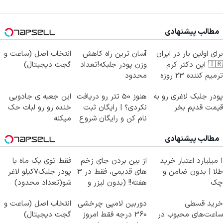
مطالب پیشنهادی
برای اولین بار در ایران
آسان ترین راه کاهش
انتخاب اصل (ساعت و
🇮🇷 این دکتر کرم
وزن پودر جلبکه!تعداد
گجت دیجیتال)
ترمیم کننده 23 روزه
محدود
ساخت!
پودر جلبک لاغری رو به
هنوز 50 تتر رو دریافت
این جعبه ی جادویی
قیمت قدیم بخر
نکردی؟ | رایگان ثبت
خنده رو رو لبات حک
نام کن و رایگان شروع
میکنه
کن!
خرید40%تخفیف
مطالب پیشنهادی
۱ میلیارد اعتبار خرید
از بین بردن جای زخم
فقط توی یک ماه با
طلا | بدون ضامن و
های قدیمی، فقط در 3
پودر جلبک7کیلو لاغر
چک
هفته!! (بدون لیزر و
شو(تعداد محدود)
جراحی)
خرید قسطی
دوربین لامپی چرخشی
انتخاب اصل (ساعت و
ساعت‌های محبوب در
360 درجه فقط امروز
گجت دیجیتال)