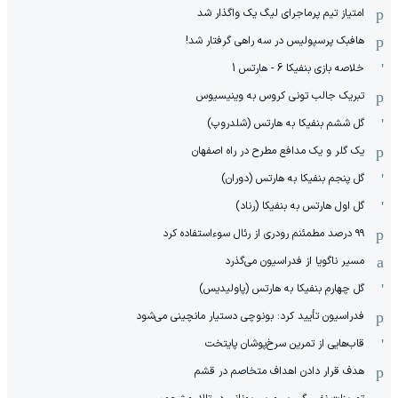
امتیاز تیم پرماجرای لیگ یک واگذار شد
هافبک پرسپولیس در سه راهی گرفتار شد!
خلاصه بازی بنفیکا 6 - هارتس 1
تبریک جالب تونی کروس به وینیسیوس
گل ششم بنفیکا به هارتس (شلدروپ)
یک گلر و یک مدافع مطرح در راه اصفهان
گل پنجم بنفیکا به هارتس (دوران)
گل اول هارتس به بنفیکا (رناد)
۹۹ درصد مطمئنم رودری از رئال سوءاستفاده کرد
مسیر ناگویا از فدراسیون می‌گذرد
گل چهارم بنفیکا به هارتس (پاولیدیس)
فدراسیون تأیید کرد: بونوچی دستیار مانچینی می‌شود
قاب‌هایی از تمرین سرخ‌پوشان پایتخت
هدف قرار دادن اهداف متخاصم در قشم