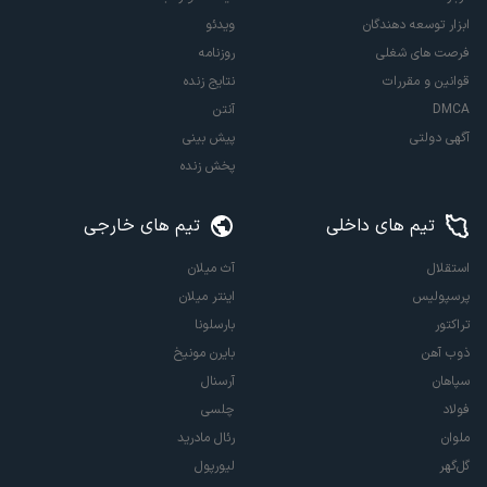
ابزار توسعه دهندگان
ویدئو
فرصت های شغلی
روزنامه
قوانین و مقررات
نتایج زنده
DMCA
آنتن
آگهی دولتی
پیش بینی
پخش زنده
تیم های داخلی
تیم های خارجی
استقلال
آث میلان
پرسپولیس
اینتر میلان
تراکتور
بارسلونا
ذوب آهن
بایرن مونیخ
سپاهان
آرسنال
فولاد
چلسی
ملوان
رئال مادرید
گل‌گهر
لیورپول