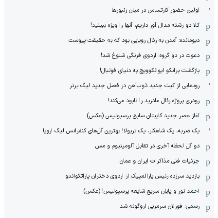
اولین حضور کارتساس در میان زنبورها
کلا دو‌ رشته مدال آور داریم، آنها را ویژه ببینید!
دیومانده: آمدن به رئال رویایی بود که به حقیقت پیوست
دعوت در دو گروه: اردوی فرنگی شلوغ شد!
بازگشت برانکو ایوانکوویچ به دنیای فوتبال!
رونمایی از کیت جدید ذوب‌آهن در فصل جدید لیگ برتر
رودری پروژه رئال مادرید را نابود می‌کند!
آغاز عصر جدید کاپیتان سابق پرسپولیس (عکس)
یک ضربه، یک شاهکار، یک تریولا! بهترین گل‌های کنفرانس لیگ اروپا
دو گل لحظه آخری در تقابل آلومینیوم و مس
جزئیات فنی مذاکرات ایران و عمان
بازدید سرزده رئیس پارالمپیک از اردوی دختران پاراتکواندو
احمد نور و پایان سریع شایعه پرسپولیس! (عکس)
رسمی: فورلان سرمربی اروگوئه شد