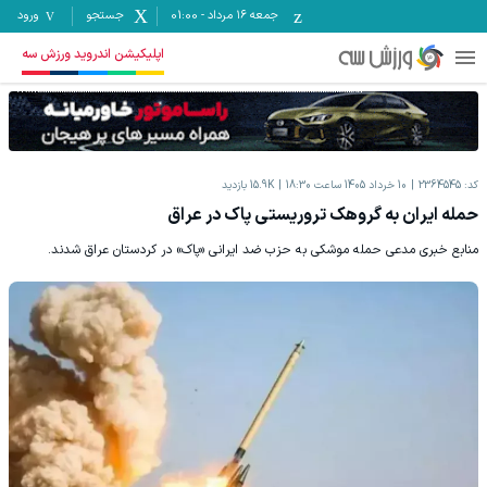
جمعه ۱۶ مرداد
-
01:00
جستجو
ورود
اپلیکیشن اندروید ورزش سه
کد:
2364545
10 خرداد 1405 ساعت 18:30
15.9K
بازدید
حمله ایران به گروهک تروریستی پاک در عراق
منابع خبری مدعی حمله موشکی به حزب ضد ایرانی «پاک» در کردستان عراق شدند.