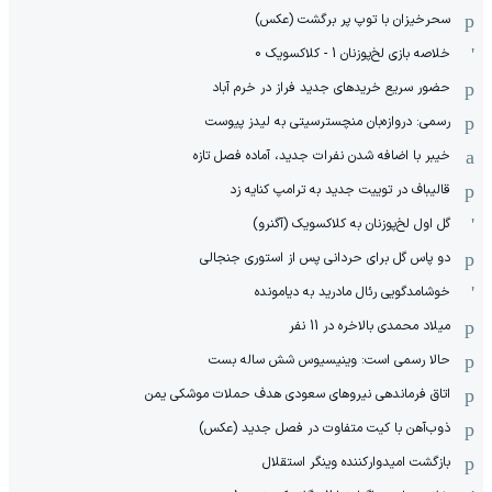
سحرخیزان با توپ پر برگشت (عکس)
خلاصه بازی لخ‌پوزنان 1 - کلاکسویک 0
حضور سریع خریدهای جدید فراز در خرم آباد
رسمی: دروازه‌بان منچسترسیتی به لیدز پیوست
خیبر با اضافه شدن نفرات جدید، آماده فصل تازه
قالیباف در توییت جدید به ترامپ کنایه زد
گل اول لخ‌پوزنان به کلاکسویک (آگنرو)
دو پاس گل برای حردانی پس از استوری جنجالی
خوشامدگویی رئال مادرید به دیامونده
میلاد محمدی بالاخره در 11 نفر
حالا رسمی است: وینیسیوس شش ساله بست
اتاق فرماندهی نیروهای سعودی هدف حملات موشکی یمن
ذوب‌آهن با کیت متفاوت در فصل جدید (عکس)
بازگشت امیدوارکننده وینگر استقلال