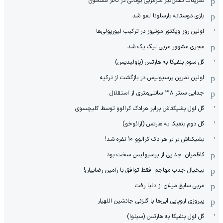
‏تمرینات نفس‌گیر سرمربی یونانی در تالار مشحون
بازی دوستانه بارسلونا لغو شد
اولین روز ویکتور مونیوز در ترکیب لیورپولی‌ها
مجری مشهور مربی لیگ یک شد
گل سوم بنفیکا به هارتس (پاولیدیس)
اولین تمرین پرسپولیس در بازگشت از ترکیه
جدایی سنتر ۲۱۸ سانتی‌متری از استقلال
گل اول بشیکتاش برابر هرادک کرالوو توسط کلیچسوی
گل دوم بنفیکا به هارتس (آرائوخو)
بشیکتاش برابر هرادک کرالوو 10 نفره شد!
کاظمیان: جدایی از پرسپولیس سخت بود
بیخیال جذب مهاجم: فقط توافق با رامین رضاییان!
مربی سابق میلان از دنیا رفت
پیروزی اروپایی آبی‌ها با گلزنی جانشین اللهیار
گل اول بنفیکا به هارتس (سیلوا)