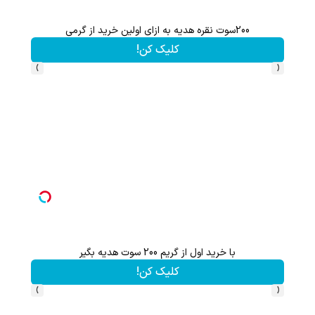
ه ازای اولین خرید از گرمی
با خرید اول از گریم 200 سو
کلیک کن!
›
‹
با خرید اول از گریم 200 سوت هدیه بگیر
از آیفون 17 تا پلی استیشن 5 جایزه ببر 🎮😍📱 | بازی کن ، گردونه بچرخون
کلیک کن!
›
‹