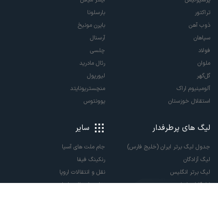
تراکتور
بارسلونا
ذوب آهن
بایرن مونیخ
سپاهان
آرسنال
فولاد
چلسی
ملوان
رئال مادرید
گل‌گهر
لیورپول
آلومینیوم اراک
منچستریونایتد
استقلال خوزستان
یوونتوس
لیگ های پرطرفدار
سایر
جدول لیگ برتر ایران (خلیج فارس)
جام ملت های آسیا
لیگ آزادگان
رنکینگ فیفا
لیگ برتر انگلیس
نقل و انتقالات اروپا
لالیگا اسپانیا
نقل و انتقالات ایران
سری آ ایتالیا
پاری سن ژرمن
لیگ قهرمانان اروپا