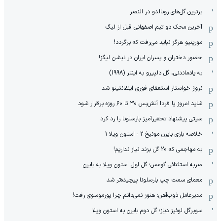
برترین گل‌های رونالدو در النصر
آخرین محک دو تیم اصفهانی قبل از لیگ
مورینیو هرگز نباید می‌رفت که برگردد!
حضور دختران و پسران ایران در نیشن لیگز!
به یادماندنی، گل دلپیرو به اینتر (1998)
نروژ خواستار استعفای فوری اینفانتینو شد
شاید امروز یا فردا آتش‌بس ۳۰ تا ۶۰ روزه برقرار شود
سیتی پیشنهاد تحقیرآمیز بارسلونا را رد کرد
خلاصه بازی بایرن مونیخ 2 - استون ویلا 1
به مهاجمی که 20 گل بزند نیاز نداریم!
ضربه استثنائی گومس؛ گل اول استون ویلا به بایرن
معمای سمت چپ بارسلونا پیچیده‌تر شد
مدیرعامل ذوب‌آهن: هنوز نمی‌دانم چرا پورموسوی رفت!
سوپرگل لوئیز دیاز؛ گل دوم بایرن به استون ویلا