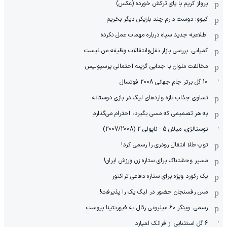
پرواز کریم با پای ترکش خورده (عکس)
کیوو: دوست دارم چند بازیکن دیگر بخریم
اطلاعیه جدید سپاه درباره مهمات عمل نکرده
کمپانی: بررسی بازار نقل‌وانتقالات وظیفه من نیست
مخالفت ملوان با جدایی گزینه احتمالی پرسپولیس
10 گل برتر جام جهانی 2008 فوتسال
تساوی جذاب تازه واردهای لیگ در بازی دوستانه
به هر تصمیمی که مسی بگیرد، احترام می‌گذارم
نوستالژی، میلان 5 - ناپولی 2 (2007/2008)
توپ طلا انتقال رودری را رسمی کرد!
مسیر وحشتناک برای ستاره زن ورزش ایران!
یک رکورد ویژه برای ستاره دفاعی تراکتور
مس رفسنجان حضور در لیگ یک را پذیرفت!
رسمی: وینگر 60 میلیونی رئال به فیورنتینا پیوست
6 گل استثنایی از فرانک لمپارد