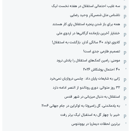
سه غایب احتمالی استقلال در هفته نخست لیگ
ناشناس مثل شمس‌آذرِ وحید رضایی
همه برای باز شدن پنجره استقلال پای کار هستند
خشایار آخرین بازمانده گرگانی‌ها در اردوی ملی
کادوی تولد 40 سالگی آدان: بازگشت به استقلال!
تصمیم طارمی جدی است!
مومنی: رامین کمک‌های استقلال را یادش نرود
40 احتمال پوشکاش 2026
ژابی به شایعات پایان داد: چلسی دروازبان نمی‌خرد
۳۲ روز متوالی: دوری رونالدو از النصر ادامه دارد
استقلال به دنبال میزبانی در شهر قدس
به یادماندنی، گل زامبروتا به اوکراین در جام جهانی 2006
خیبر با چهار گل به استقبال لیگ برتر رفت
برترین لحظات دیماریا در یوونتوس