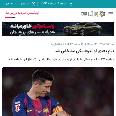
جمعه ۱۶ مرداد
-
21:49
جستجو
ورود
اپلیکیشن اندروید ورزش سه
کد:
2387274
23 خرداد 1405 ساعت 02:23
55.7K
بازدید
تیم بعدی لواندوفسکی مشخض شد
مهاجم 37 ساله لهستانی با پایان قراردادش با بارسلونا، راهی لیگ ام‌ال‌اس خواهد شد.