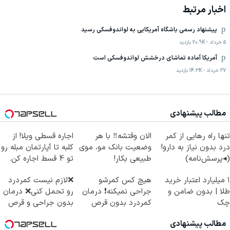
اخبار مرتبط
پیشنهاد رسمی باشگاه آمریکایی به لواندوفسکی رسید
5 خرداد
-
20.9K
بازدید
آمریکا آماده تماشای درخشش لواندوفسکی است
27 خرداد
-
14.3K
بازدید
مطالب پیشنهادی
تنها راه رهایی از کمر
الان وقتشه‼️ با هر
اجاره‌ قسطی ویلا! از
درد بدون نیاز به دارو!
وضعیت بانک مو، موی
کلبه تا آپارتمان مبله رو
(◂پرسش‌نامه)
طبیعی بکار!
تو 4 قسط اجاره کن.
۱ میلیارد اعتبار خرید
هیچ کس کمرشو
❌لازم نیست کمردرد
طلا | بدون ضامن و
جراحی نمیکنه❗ درمان
رو تحمل کنی❌ درمان
چک
کمردرد بدون قرص
بدون جراحی و قرص
(پرسشنامه)
(پرسشنامه)
مطالب پیشنهادی