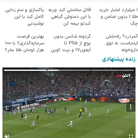
۱ میلیارد اعتبار خرید
قاتل سلامتی کبد چربه
پاکسازی و سم زدایی
طلا | بدون ضامن و
با این دمنوش گیاهی
کامل کبد با این
چک
کبدتو بیمه کن
نوشیدنی
گیاهی55%تخفیف
کمردرد؟ راه‌حلش
گردونه شانس بدون
بهترین فرصت
اینجاست، نه توی
پوچ از PS5 تا
سرمایه‌گذاری‼️ با 100
داروخونه
آیفون17 و بیت کوین
هزار تومان طلا بخر‼️
🔥
زنده پیشنهادی