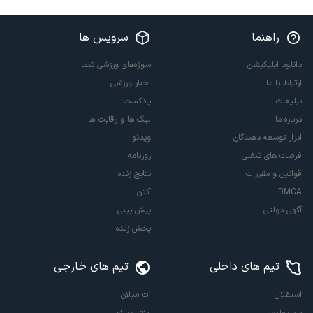
راهنما
سرویس ها
دانلود اپلیکیشن
سوژه‌های ورزشی شما
ارتباط با ما
اخبار ورزشی
تبلیغات
پادکست
درباره ما
لیگ ها و رقابت ها
ابزار توسعه دهندگان
ویدئو
فرصت های شغلی
روزنامه
قوانین و مقررات
نتایج زنده
DMCA
آنتن
آگهی دولتی
پیش بینی
پخش زنده
تیم های داخلی
تیم های خارجی
استقلال
آث میلان
پرسپولیس
اینتر میلان