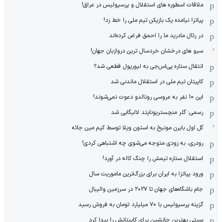
ملاقات اسطوره های استقلال و پرسپولیس در عراق!
پیاتزا نیامده یک بازیکن تیم ملی را خط زد!
در رئال مادرید ما را احمق فرض کرده‌اند
سیو های درخشان خردسال ترین دروازبان جهان!
انتقال ستاره پی‌اس‌جی به لیورپول قطعی شد؟
کاپیتان تیم ملی در استقلال ماندنی شد
این 10 نفر به عروسی رونالدو دعوت نمی‌شوند!
رسمی: گلر منچستریونایتد لالیگایی شد
گل اول بایرن مونیخ به استون ویلا توسط کیم مین جائه
رودری، به زودی متوجه می‌شوی چه اشتباهی کردی!
استقلال ستاره تیمش را چنگ کاله در آورد!
ورود پیاتزا به ایران برای بزرگ‌ترین ماموریت سال
جام باشگاه‌های جهان تا ۲۰۲۷ در سرزمین والیبال
گزینه پرسپولیس با ۷۰ میلیارد تومان به فروش رسید
سیتی بهترین جانشین برای کاپیتانش را پیدا کرد