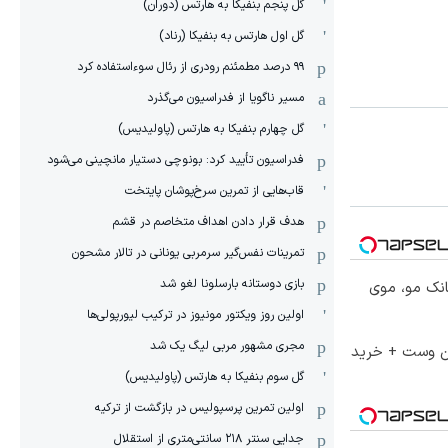
گل پنجم بنفیکا به هارتس (دوران)
گل اول هارتس به بنفیکا (رناد)
۹۹ درصد مطمئنم رودری از رئال سوءاستفاده کرد
مسیر ناگویا از فدراسیون می‌گذرد
گل چهارم بنفیکا به هارتس (پاولیدیس)
فدراسیون تأیید کرد: بونوچی دستیار مانچینی می‌شود
قاب‌هایی از تمرین سرخ‌پوشان پایتخت
هدف قرار دادن اهداف متخاصم در قشم
‏تمرینات نفس‌گیر سرمربی یونانی در تالار مشحون
بازی دوستانه بارسلونا لغو شد
انک مو، موی
اولین روز ویکتور مونیوز در ترکیب لیورپولی‌ها
مجری مشهور مربی لیگ یک شد
تا 60 درصد تخفیف ویژه جین وست + خرید
گل سوم بنفیکا به هارتس (پاولیدیس)
اولین تمرین پرسپولیس در بازگشت از ترکیه
جدایی سنتر ۲۱۸ سانتی‌متری از استقلال