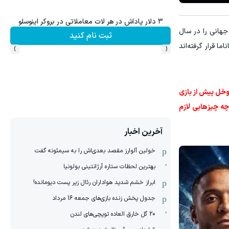
میدونستی میتونی از بالا رفتن ارزش سهام گوگل سود کسب 
 جام جهانی را در سال
ثبت نام کنید
›
‹
 پاناما قرار گرفته‌اند
 توخل پیش از بازی
 چه چیزهایی لازم
آخرین اخبار
خولین آلوارز مقصد بعدی‌اش را به سیمئونه گفت
بهترین لحظات ستاره آرژانتینی بولونیا
ابراز خشم شدید هواداران رئال زیر پست دیومانده!
جدول پخش زنده بازی‌های جمعه 16 مرداد
20 گل خارق العاده توپچی‌های لندن