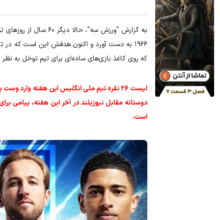
۳ دلار پاداش در هر لات معاملاتی در بروکر اینوسلو
تا 60 درصد تخفیف ویژه جین وست + خرید در4 قسط
به گزارش "ورزش سه"، ح
ثبت نام کنید
۱۹۶۶ به دست آورد و اکنون هدفش این است که در تابستان امسال داستان را تغییر دهد.
که روی کاغذ بازی‌های ساده‌ای برای تیم توخل به نظر
لیست ۲۶ نفره تیم ملی انگلیس این هفته وارد و
دوستانه مقابل نیوزیلند در آخر این هفته، پیامی برای 
است.