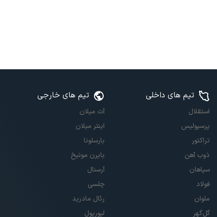
تیم های داخلی
تیم های خارجی
استقلال
آث میلان
پرسپولیس
اینتر میلان
تراکتور
بارسلونا
ذوب آهن
بایرن مونیخ
سپاهان
آرسنال
فولاد
چلسی
ملوان
رئال مادرید
گل‌گهر
لیورپول