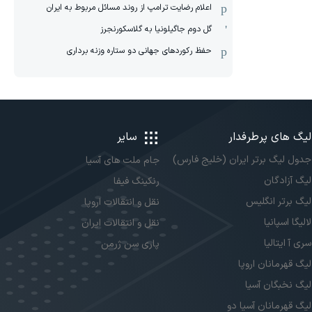
اعلام رضایت ترامپ از روند مسائل مربوط به ایران
گل دوم جاگیلونیا به گلاسکورنجرز
حفظ رکوردهای جهانی دو ستاره وزنه برداری
لیگ های پرطرفدار
سایر
جدول لیگ برتر ایران (خلیج فارس)
جام ملت های آسیا
لیگ آزادگان
رنکینگ فیفا
لیگ برتر انگلیس
نقل و انتقالات اروپا
لالیگا اسپانیا
نقل و انتقالات ایران
سری آ ایتالیا
پاری سن ژرمن
لیگ قهرمانان اروپا
لیگ نخبگان آسیا
لیگ قهرمانان آسیا دو