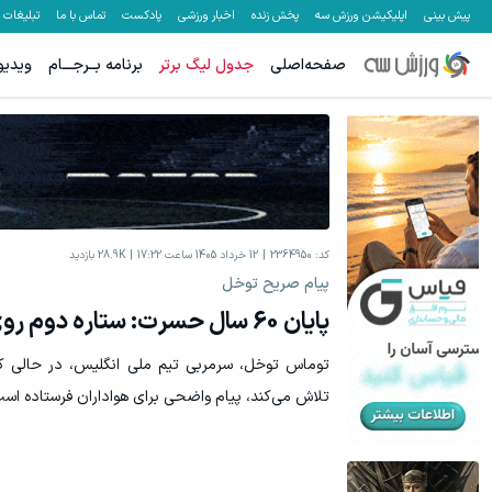
پیش بینی
اپلیکیشن ورزش سه
پخش زنده
اخبار ورزشی
پادکست
تماس با ما
تبلیغات
صفحه‌اصلی
جدول لیگ برتر
برنامه بــرجـــام
ویدیو
معاملات فارکس اسپرد از صفر و تا ۵۰۰ دلار بونوس
تا %60 تخفیف محصولات جین وست + خرید در 4 قسط
ثبت نام کنید
کد:
2364950
12 خرداد 1405 ساعت 17:22
28.9K
بازدید
پیام صریح توخل
پایان 60 سال حسرت: ستاره دوم روی پیراهن ما
توماس توخل، سرمربی تیم ملی انگلیس، در حالی ک
تلاش می‌کند، پیام واضحی برای هواداران فرستاده است