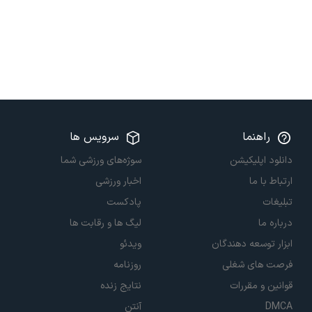
راهنما
سرویس ها
دانلود اپلیکیشن
سوژه‌های ورزشی شما
ارتباط با ما
اخبار ورزشی
تبلیغات
پادکست
درباره ما
لیگ ها و رقابت ها
ابزار توسعه دهندگان
ویدئو
فرصت های شغلی
روزنامه
قوانین و مقررات
نتایج زنده
DMCA
آنتن