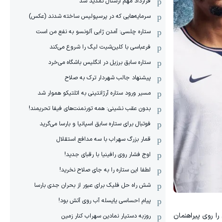
قرارداد مهم آرسنال تمدید شد
سرمایه‌هایی که در پرسپولیس ساخته شدند (عکس)
ستاره چلسی: آمدن ژابی آلونسو به نفع من است
فرعباسی با کلین‌شیت لیگ را شروع می‌کند
ستاره سابق برزیل در انگلیس باشگاه می‌خرد
پیشنهاد جالب شهردار ترک به صلاح
مسیر ورود ستاره آرژانتینی به اتلتیکو هموار شد
بدون عقب نشینی: همه تورنمنت‌های فیفا تحریمند!
فوتبال برای ستاره سابق اسپانیا و بارسا می‌گرید
قمار بزرگ سهراب با سه مدافع استقلال
اوج فشار روی رافینیا با رقبای جدید!
لطفا این ستاره را به جای صلاح نخرید!
شش راه حل فلیک برای عبور از بحران جدی بارسا
پیام احساسی یایسله آب روی آتش بود!
ا روی پیراهنمان
روزبه دستیار نمادین سهراب کنار زمین