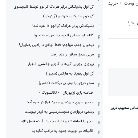
تا 60 درصد تخفیف ویژه جین وست + خرید
گل اول بشیکتاش برابر هرادک کرالوو توسط کلیچسوی
گل دوم بنفیکا به هارتس (آرائوخو)
بخر!
بشیکتاش برابر هرادک کرالوو 10 نفره شد!
کاظمیان: جدایی از پرسپولیس سخت بود
بیخیال جذب مهاجم: فقط توافق با رامین رضاییان!
مربی سابق میلان از دنیا رفت
پیروزی اروپایی آبی‌ها با گلزنی جانشین اللهیار
گل اول بنفیکا به هارتس (سیلوا)
سحرخیزان با توپ پر برگشت (عکس)
خلاصه بازی لخ‌پوزنان 1 - کلاکسویک 0
حضور سریع خریدهای جدید فراز در خرم آباد
رسمی: دروازه‌بان منچسترسیتی به لیدز پیوست
خیبر با اضافه شدن نفرات جدید، آماده فصل تازه
قالیباف در توییت جدید به ترامپ کنایه زد