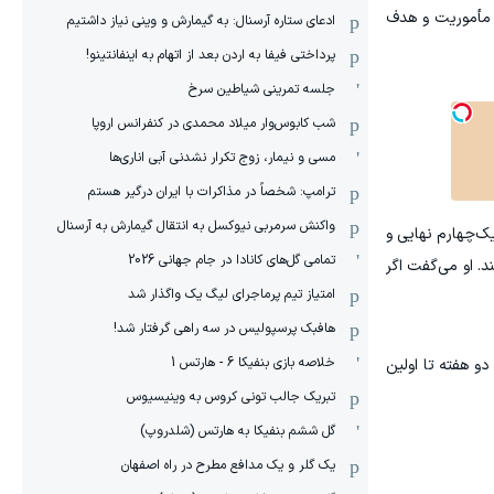
 مأموریت و هدف
ادعای ستاره آرسنال: به گیمارش و وینی نیاز داشتیم
پرداختی فیفا به اردن بعد از اتهام به اینفانتینو!
جلسه تمرینی شیاطین سرخ
شب کابوس‌وار میلاد محمدی در کنفرانس اروپا
مسی و نیمار، زوج تکرار نشدنی آبی اناری‌ها
ترامپ: شخصاً در مذاکرات با ایران درگیر هستم
واکنش سرمربی نیوکسل به انتقال گیمارش به آرسنال
ک‌چهارم نهایی و
تمامی گل‌های کانادا در جام جهانی 2026
. او می‌گفت اگر
امتیاز تیم پرماجرای لیگ یک واگذار شد
هافبک پرسپولیس در سه راهی گرفتار شد!
خلاصه بازی بنفیکا 6 - هارتس 1
دو هفته تا اولین
تبریک جالب تونی کروس به وینیسیوس
گل ششم بنفیکا به هارتس (شلدروپ)
یک گلر و یک مدافع مطرح در راه اصفهان