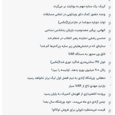
کریک: یک ستاره مهم به یونایتد بر می‌گردد
وعده حضور کمک داور ویدئویی در تمامی مسابقات
تولد دوباره سوباسا در مازندران!(عکس)
الهامی، پیگیر مصدومیت بازیکن بدشانس نساجی
محسن رضایی نماینده رهبر انقلاب در شعام شد
ستاره‌ای که درخشش‌هایش زیر سایه بزرگ‌ترها گم شد!
اتاق ون مجهز به دستگاه VAR
غول 197 سانتی‌متری شاگرد نوری شد!(عکس)
رئال ۲۰۰ میلیون یورو بدهد، اولیسه را ببرد!
دهقانی: ورزشگاه آزادی به نیم فصل اول لیگ برتر نخواهد رسید
بازدید مهدی تاج از VAR سیار
پرونده کلاهبرداری از قهرمان المپیک به پایان رسید
چمن آزادی دی ماه می‌رسد، خود ورزشگاه سال بعد!
قیمت غیرمنتظره ناپولی برای فروش لوکاکو!