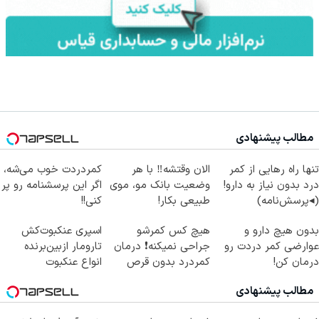
مطالب پیشنهادی
تنها راه رهایی از کمر
الان وقتشه‼️ با هر
کمردردت خوب می‌شه،
درد بدون نیاز به دارو!
وضعیت بانک مو، موی
اگر این پرسشنامه رو پر
(◂پرسش‌نامه)
طبیعی بکار!
کنی!!
بدون هیچ دارو و
هیچ کس کمرشو
اسپری عنکبوت‌‌کش
عوارضی کمر دردت رو
جراحی نمیکنه❗ درمان
تارومار ازبین‌برنده
درمان کن!
کمردرد بدون قرص
انواع عنکبوت
(پرسش‌نامه)
(پرسشنامه)
مطالب پیشنهادی