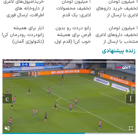
1 میلیون تومان
۱ میلیون تومان
خریدآمپول‌های لاغری
تخفیف خرید داروهای
تخفیف محصولات
از داروخانه های
لاغری با ارسال از
لاغری؛ یک قدم
اطرافت، ارسال فوری
داروخانه و پک یخ!
نزدیک‌تر به شروع
همراه با پک یخ!
۱ میلیون تومان
زانو دردت رو بدون
1بار برای همیشه
کاهش وزن
تخفیف داروهای لاغری
قرص برای همیشه
زانودردت رودرمان کن!
منتخب با ارسال از
خوب کن! (قدم اول،
(تکنولوژی آلمان)
داروخانه نزدیکت
پرسش‌نامه)
◂پرسشنامه▸
زنده پیشنهادی