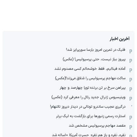
آخرین اخبار
فلیک در تمرین امروز بارسا سورپرایز شد!
پیروز بباز نیست، حتی پرسپولیس! (عکس)
آماده فینالیم، فقط خوشحالم کسی مصدوم نشد
ساکت مهاجم پرسپولیس را شلاق می‌زند!(عکس)
پیراهن سرخ بر تن برنده توپا چهارصد و چهار
وینیسیوس ژنرال جدید رئال را معرفی کرد (عکس)
درگیری عجیب ساندرو تونالی در دیدار دیروز تاتنهام!
استارت رسمی زنبورها برای بازگشت به لیگ برتر
مقصد مهاجم پرسپولیس مشخص شد
نقره، نقره و باز هم نقره: حسرت آمریکا ۱۰‌ساله شد