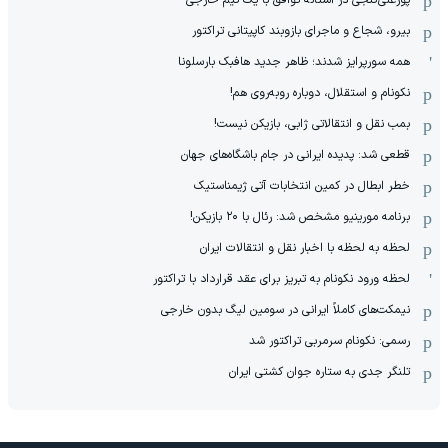
بیرو، شجاع و ماجرای بازوبند کاپیتانی تراکتور
همه سورپرایز شدند؛ ظاهر جدید هافبک بارسلونا
نکونام و استقلال، دوباره روبه‌روی هم!
بمب نقل و انتقالاتی ژابی، بازیکن نیست!
قطعی شد: پدیده ایرانی در جام باشگاه‌های جهان
خطر ابطال در کمین انتخابات آتی ژیمناستیک
برنامه مورینیو مشخص شد: رئال با ۲۰ بازیکن!
لحظه به لحظه با اخبار نقل و انتقالات ایران
لحظه ورود نکونام به تبریز برای عقد قرارداد با تراکتور
نیمکت‌های کاملاً ایرانی در سومین لیگ بدون خارجی
رسمی: نکونام سرمربی تراکتور شد
تلنگر جدی به ستاره جوان کشتی ایران