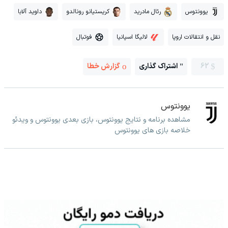
یوونتوس
رئال مادرید
کریستیانو رونالدو
داوید آلابا
نقل و انتقالات اروپا
لالیگا اسپانیا
فوتبال
62
اشتراک گذاری
گزارش خطا
یوونتوس
مشاهده برنامه و نتایج یوونتوس، بازی بعدی یوونتوس و ویدئو
خلاصه بازی های یوونتوس