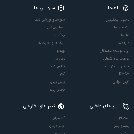
راهنما
سرویس ها
دانلود اپلیکیشن
سوژه‌های ورزشی شما
ارتباط با ما
اخبار ورزشی
تبلیغات
پادکست
درباره ما
لیگ ها و رقابت ها
ابزار توسعه دهندگان
ویدئو
فرصت های شغلی
روزنامه
قوانین و مقررات
نتایج زنده
DMCA
آنتن
آگهی دولتی
پیش بینی
پخش زنده
تیم های داخلی
تیم های خارجی
استقلال
آث میلان
پرسپولیس
اینتر میلان
تراکتور
بارسلونا