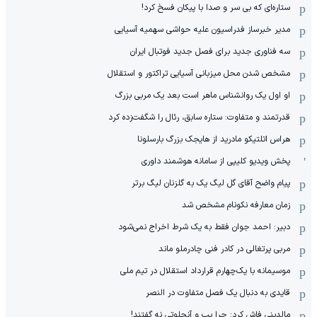
ستاره‌ای که بی سر و صدا با پیکان فسخ کرد!
مدیر خبرساز فدراسیون علیه حواشی سهمیه آسیایی
سه فناوری جدید برای فصل جدید فوتبال ایران
مشخص شدن محل میزبانی آسیایی تراکتور و استقلال
او اول یک روانشناس ماهر است بعد یک مربی بزرگ
قدرتمند و متفاوت: ستاره سابق، رئال را شگفت‌زده کرد
هراس اتلتیکو مادرید از هایجک بزرگ بارسلونا
پخش ویدیو کلیپی از سامانه هوشمند داوری
پیام واضح آقای گل لیگ یک به گلزنان لیگ برتر
زمان معارفه نکونام مشخص شد
دبیر: احمد جوان فقط به یک شرط اخراج نمی‌شود
مربی پرتغالی در کادر فنی چادرملو ماند
موسیمانه با یک‌چهارم قرارداد استقلال در تیم ملی
قایدی به دنبال یک فصل متفاوت در النصر
مالدینی فاش کرد: چرا پپ و آنچلوتی نه گفتند!