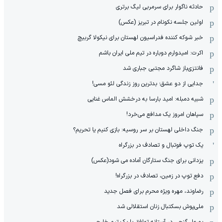
حادثه ناگوار برای سرمربی لیگ برتری
اولین جلسه نکونام در تبریز (عکس)
خبر شوکه کننده فدراسیون لهستان برای نیکولا گربیچ
اکرت: امیدوارم دوباره در تیم ملی ایران باشم
فانتزی‌باز شاگرد مجتبی جباری شد
جدایی از دو عشق؛ بدترین روز زندگی لئو مسی!
شبیه دمبله: امید بارسا به درخشش الماس غنایی
سپاهان امروز یک مدافع می‌خرد!
جنگ داخلی لهستان بر سر روسیه: بازی کنیم یا تحریم؟
یک توپ فوتبال و تصادف در بزرگراه
یزدانی برای جنگ ستارگان آماده می شود(عکس)
دفع توپ در زمین، تصادف در بزرگراه!
رضاوند، مهره ویژه محرم برای فصل جدید
ملی‌پوش بسکتبال زنان استقلالی شد
پورعلی‌گنجی در آستانه توافق با یک تیم خارجی