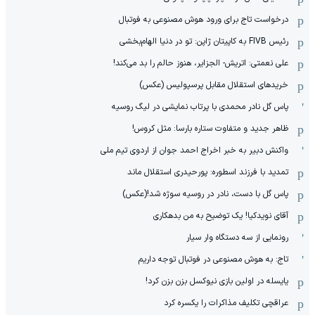
درخواست تاج برای ورود هوش مصنوعی به فوتبال
رئیس FIVB به کاپیتان ژاپن: تو در دنیا الهام‌بخشی
علی نعمتی: اتریش- الجزایر، هنوز حالم را بد می‌کند!
خریدهای استقلال مقابل پرسپولیس (عکس)
پاس گل نادر محمدی با پرتاب نمایشی در لیگ روسیه
ظاهر جدید و متفاوت ستاره بارسا: مثل کروس!
واکنش دبیر به خبر اخراج احمد جوان از اردوی تیم ملی
تمدید با فرزند اسطوره: پورحیدری استقلال ماند
پاس گل با دست، نادر در روسیه سوژه شد!(عکس)
آقای نویدکیا! یک توضیح به من بدهکاری
رونمایی از سه دستگاه وار سیار
تاج: به هوش مصنوعی در فوتبال توجه داریم
یایسله در اولین بازی نیوکسل بزن بزن کرد!
عراقچی تکلیف مذاکرات را یکسره کرد