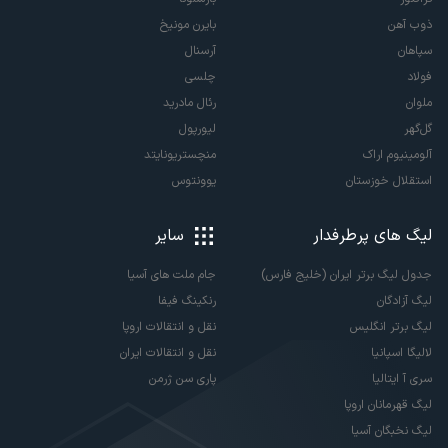
ذوب آهن
بایرن مونیخ
سپاهان
آرسنال
فولاد
چلسی
ملوان
رئال مادرید
گل‌گهر
لیورپول
آلومینیوم اراک
منچستریونایتد
استقلال خوزستان
یوونتوس
لیگ های پرطرفدار
سایر
جدول لیگ برتر ایران (خلیج فارس)
جام ملت های آسیا
لیگ آزادگان
رنکینگ فیفا
لیگ برتر انگلیس
نقل و انتقالات اروپا
لالیگا اسپانیا
نقل و انتقالات ایران
سری آ ایتالیا
پاری سن ژرمن
لیگ قهرمانان اروپا
لیگ نخبگان آسیا