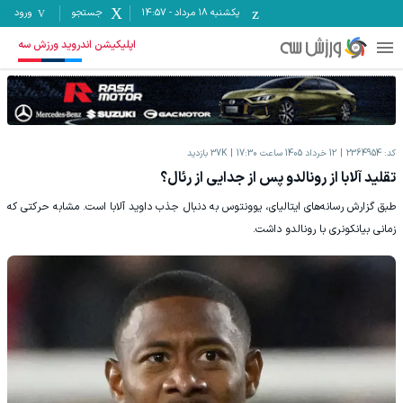
یکشنبه ۱۸ مرداد
-
14:57
جستجو
ورود
اپلیکیشن اندروید ورزش سه
کد:
2364954
12 خرداد 1405 ساعت 17:30
37K
بازدید
تقلید آلابا از رونالدو پس از جدایی از رئال؟
طبق گزارش رسانه‌های ایتالیای، یوونتوس به دنبال جذب داوید آلابا است. مشابه حرکتی که
زمانی بیانکونری با رونالدو داشت.