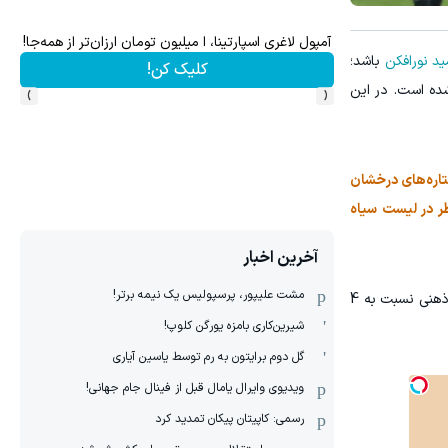
۱ میلیارد اعتبار خرید طلا | بدون ضامن و چک
ید نورافکن
باشد؛
کلیک کن!
›
‹
شده است. در این
ی از ستاره‌های درخشان
ای تیم ملی به قطر در لیست سیاه
آخرین اخبار
مشت علیپور، پرسپولیس یک نیمه برتر!
حالا نورافکن که در دوران نیمکت‌نشینی خود در سپاهان هم پای ثابت اردوهای تیم ملی بود و با شرایط متفاوت از نظر آمادگی فنی و ذهنی نسبت به 4
شیرین‌کاری بامزه یورگن کلوپ!
گل دوم برایتون به رم توسط یاسین آیاری
ویدیوی وایرال یامال قبل از فینال جام جهانی!
رسمی: کاپیتان پیکان تمدید کرد