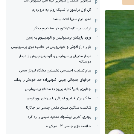
سرمربی استقلال سرمربی تیم ملی کشورش شد
گل اول برایتون با شلیک روتر به دروازه رم
مدیر تیم سایپا انتخاب شد
ترکیب پرستاره تراکتور در استادیوم یادگار
ورود بازیکنان پرسپولیس و آلومینیوم به زمین
بازار داغ آغوش و خوش‌و‌بش در حاشیه بازی پرسپولیس
دیدار مدیران پرسپولیس و آلومینیوم پیش از دیدار
دوستانه
پیام تسلیت احساسی نخستین باشگاه لیونل مسی
حرفهای جنجالی چینی: فنونی‌زاده حد خودش را بداند
چطوری یاغی! کنایه پیروز به مدافع پرسپولیس
10 گل برتر فیلیپو اینزاگی با پیراهن یوونتوس
شکست سنگین میلان مقابل چلسی در جاکارتا
رودری آخرین پیشنهاد تمدید سیتی را رد کرد
خلاصه بازی چلسی 3 - میلان 0