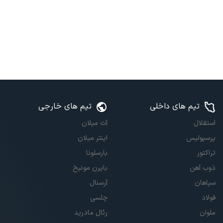
تیم های داخلی
تیم های خارجی
استقلال
آث میلان
پرسپولیس
اینتر میلان
تراکتور
بارسلونا
ذوب آهن
بایرن مونیخ
سپاهان
آرسنال
فولاد
چلسی
ملوان
رئال مادرید