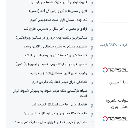
امروز، اولین آزمون بزرگ تابستانی بارسلونا
لژیونر مسی‌ها با گل و پاس گل آمد (عکس)
کمالوند: امسال قرار است متعجبتان کنیم
آزادی و تختی تا آخر سال از دسترس خارج شد
سنگین‌ترین رقابت وزنه برداری در سنگین وزن(عکس)
-
16.2K
بازدید
پیشنهاد میلان به ستاره جنجالی آرژانتین رسید
گره مشکل بزرگ استقلال و پرسپولیس باز شد
تصویر قهرمان جاودانه روی اتوبوس لیورپول (عکس)
رقیب اصلی امین اسماعیل‌نژاد از راه رسید
بهترین قیمت داروهای لاغری، با ۱ میلیون
بادامکی: برای تارتار فقط یک نگرانی دارم
سپاه: بازگشایی تنگه هرمز منوط به پذیرش شروط ایران
است
لات لاغری؛
قرارداد مربی خارجی استقلال تمدید شد
اهش وزن
هایجک 130 میلیون پوندی آرسنال به لیورپول!
ماجدی: آزادی و تختی تا پایان سال به لیگ نمی رسند