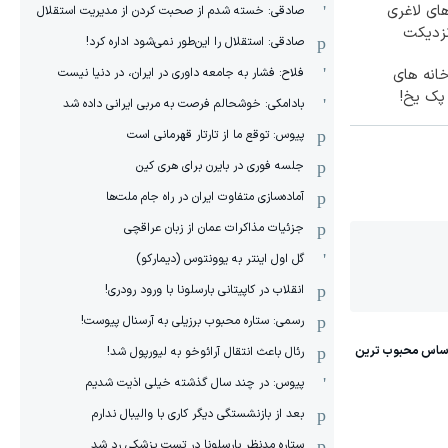
ای لاغری
صادقی: خسته شدم از صحبت کردن از مدیریت استقلال
نزدیکت
صادقی: استقلال را این‌طور نمی‌شود اداره کرد!
خانه های
فلاح: فشار به جامعه داوری در ایران، در دنیا نیست
 پک یخ!
بادامکی: خوشحالم فرصت به مربی ایرانی داده شد
پیوس: توقع ما از تارتار قهرمانی است
جلسه فوری در بایرن برای هری کین
آماده‌سازی متفاوت ایران در راه جام ملت‌ها
جزئیات مذاکرات عمان از زبان عراقچی
گل اول اینتر به یوونتوس (دیمارکو)
انقلاب در کاپیتانی بارسلونا با ورود رودری!
رسمی: ستاره محبوب برزیلی به آرسنال پیوست!
رئال باعث انتقال آرائوخو به لیورپول شد!
پیوس: در چند سال گذشته خیلی اذیت شدیم
بعد از بازنشستگی دیگر کاری با والیبال ندارم
ستاره مدنظر بارسلونا در تست پزشکی رد شد