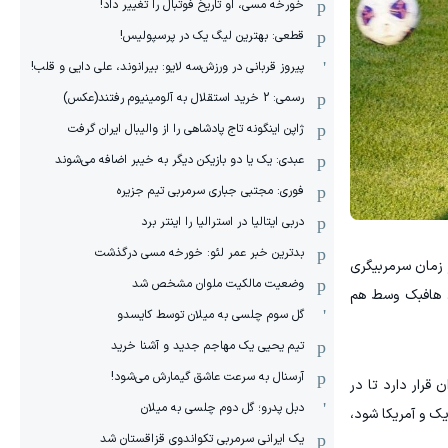
خورخه مسی، او تاریخ فوتبال را تغییر داد!
قطعی: بهترین لیگ یک در پرسپولیس!
پیروز قربانی در ورزش‌سه لایو: بیرانوند، علی دایی و قلب!
رسمی: 2 خرید استقلال به آلومینیوم رفتند(عکس)
ژاپن اینگونه تاج پادشاهی را از والیبال ایران گرفت
عبدی: یک یا دو بازیکن دیگر به خیبر اضافه می‌شوند
فوری: مجتبی جباری سرمربی تیم جزیره
دربی ایتالیا در استرالیا را اینتر برد
بدترین خبر عمر لئو: خورخه مسی درگذشت
 زمان سرمربیگری
وضعیت مالکیت ملوان مشخص شد
ن هافبک وسط هم
گل سوم چلسی به میلان توسط کایسدو
تیم یحیی یک مهاجم جدید و آشنا خرید
آرسنال به سرعت عاشق گیمارش می‌شود!
 قرار دارد تا در
دبل پدرو؛ گل دوم چلسی به میلان
ک و آمریکا شود،
یک ایرانی سرمربی تکواندوی قزاقستان شد