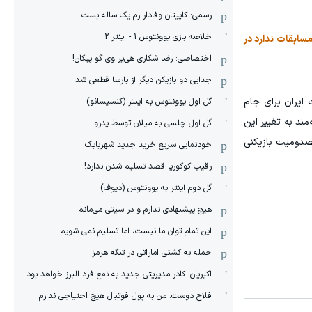
رسمی: کاپیتان وفادار رم یک ساله بست
خلاصه بازی یوونتوس 1 - اینتر 2
مسابقات ندارد در
اختصاصی: رضا شکاری هی‌یر وی‌ گو پیکان!
جدایی دو بازیکن دیگر از بارسا قطعی شد
رافکن نیست؛ بازیکنی که 8 سال پیش در فهرست ایران برای جام
گل اول یوونتوس به اینتر (کنسیسائو)
مند به تغییر این
گل اول چلسی به میلان توسط پدرو
مصدومیت بازیکنی
خودنمایی سریع خرید جدید شهربابک
رقیب کوکوریا قصد تسلیم شدن ندارد!
گل دوم اینتر به یوونتوس (دیوف)
هیچ پیشنهادی ندارم و در سیتی می‌مانم
این تمام توان ما نیست، اما تسلیم نمی شویم
حمله به کشتی اماراتی در تنگه هرمز
اکبریان: کادر مدیریتی جدید به نفع فرد البرز خواهد بود
فلاح دوست: من به پول فوتبال هیچ احتیاجی ندارم