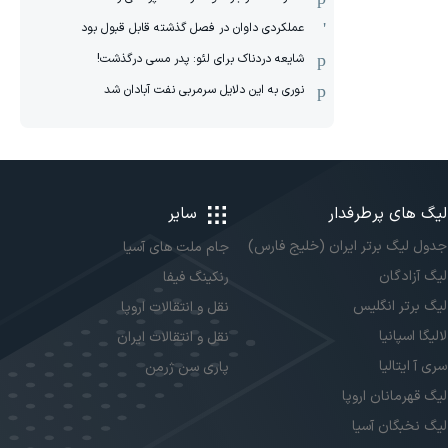
عملکردی داوان در فصل گذشته قابل قبول بود
شایعه دردناک برای لئو: پدر مسی درگذشت!
نوری به این دلایل سرمربی نفت آبادان شد
لیگ های پرطرفدار
سایر
جدول لیگ برتر ایران (خلیج فارس)
جام ملت های آسیا
لیگ آزادگان
رنکینگ فیفا
لیگ برتر انگلیس
نقل و انتقالات اروپا
لالیگا اسپانیا
نقل و انتقالات ایران
سری آ ایتالیا
پاری سن ژرمن
لیگ قهرمانان اروپا
لیگ نخبگان آسیا