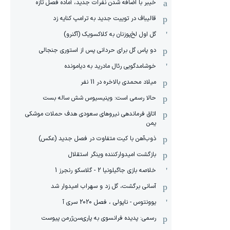
خیبر با اضافه شدن نفرات جدید، آماده فصل تازه
قالیباف در توییت جدید به ترامپ کنایه زد
گل اول لخ‌پوزنان به کلاکسویک (آگنرو)
دو پاس گل برای حردانی پس از استوری جنجالی
خوشامدگویی رئال مادرید به دیامونده
میلاد محمدی بالاخره در 11 نفر
حالا رسمی است: وینیسیوس شش ساله بست
اتاق فرماندهی نیروهای سعودی هدف حملات موشکی
یمن
ذوب‌آهن با کیت متفاوت در فصل جدید (عکس)
بازگشت امیدوارکننده وینگر استقلال
خلاصه بازی جاگیلونیا 2 - گلاسکو رنجرز 1
آسانی برگشت، گل زد و سهراب امیدوار شد
یوونتوس - ناپولی ، فصل 2020 سری آ
رسمی: پدیده فرانسوی به پاری‌سن‌ژرمن پیوست