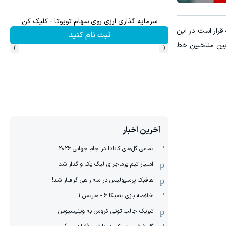
سرمایه گذاری ارزی روی سهام تویوتا - کلیک کن
ام جهانی، عصر روز گذشته اعلام شد و 26 بازیکن ایران که قرار است در این
ثبت نام کنید
›
‹
داشتند و نام پنج نفر از بین منتخبین خط
آخرین اخبار
تمامی گل‌های کانادا در جام جهانی 2026
امتیاز تیم پرماجرای لیگ یک واگذار شد
هافبک پرسپولیس در سه راهی گرفتار شد!
خلاصه بازی بنفیکا 6 - هارتس 1
تبریک جالب تونی کروس به وینیسیوس