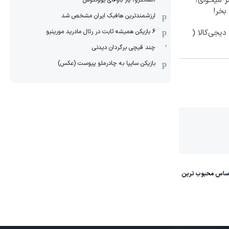
 میخوای؟
الساندرو، یار باوفای یوونتوس
بخر!
ارزشمندترین هافبک ایران مشخص شد
6 بازیکن همیشه ثابت در رئال مادرید مورینیو
یجی‌کالا (
چند قیچی برگردان دیدنی
بازیکن سایپا به چادرملو پیوست (عکس)