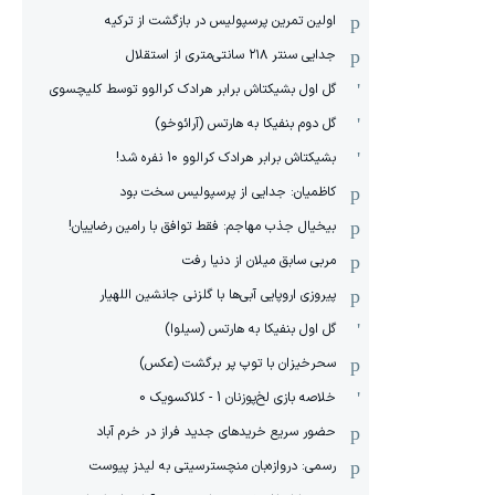
اولین تمرین پرسپولیس در بازگشت از ترکیه
جدایی سنتر ۲۱۸ سانتی‌متری از استقلال
گل اول بشیکتاش برابر هرادک کرالوو توسط کلیچسوی
گل دوم بنفیکا به هارتس (آرائوخو)
بشیکتاش برابر هرادک کرالوو 10 نفره شد!
کاظمیان: جدایی از پرسپولیس سخت بود
بیخیال جذب مهاجم: فقط توافق با رامین رضاییان!
مربی سابق میلان از دنیا رفت
پیروزی اروپایی آبی‌ها با گلزنی جانشین اللهیار
گل اول بنفیکا به هارتس (سیلوا)
سحرخیزان با توپ پر برگشت (عکس)
خلاصه بازی لخ‌پوزنان 1 - کلاکسویک 0
حضور سریع خریدهای جدید فراز در خرم آباد
رسمی: دروازه‌بان منچسترسیتی به لیدز پیوست