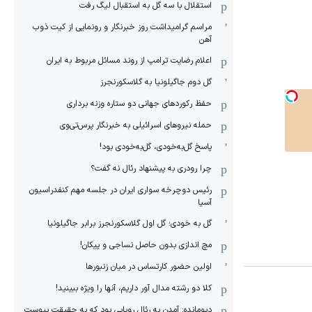
استقلال با سه گل به استقبال لیگ رفت
مراسم گرامیداشت روز خبرنگار و رونمایی از کیت ذوب
آهن
اعلام رضایت ترامپ از روند مسائل مربوط به ایران
گل دوم جاگیلونیا به گلاسکورنجرز
حفظ رکوردهای جهانی دو ستاره وزنه برداری
حمله نیروهای اسرائیلی به خبرنگار پرس‌تی‌وی
پاسخ گل‌به‌خودی، گل‌به‌خودی بود!
چرا رودری به پیشنهاد رئال نه گفت؟
رئیس دوچرخه سواری ایران در جلسه مهم کنفدراسیون
آسیا
گل به خودی؛ گل اول گلاسکورنجرز برابر جاگیلونیا
مچ اندازی بدون حاصل نساجی و پیکان!
اولین حضور کارتساس در میان زنبورها
کلا دو‌ رشته مدال آور داریم، آنها را ویژه ببینید!
دیومانده: آمدن به رئال رویایی بود که به حقیقت پیوست