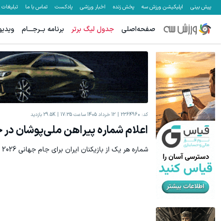
پیش بینی
اپلیکیشن ورزش سه
پخش زنده
اخبار ورزشی
پادکست
تماس با ما
تبلیغات
صفحه‌اصلی
جدول لیگ برتر
برنامه بــرجـــام
ویدیو
کد:
2364960
12 خرداد 1405 ساعت 17:35
29.5K
بازدید
اعلام شماره پیراهن ملی‌پوشان در 
شماره هر یک از بازیکنان ایران برای جام جهانی 2026 مشخص شد.