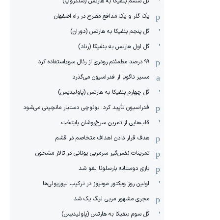
گل ششم بنفیکا به هارتس (شلدروپ)
یک گلر و یک مدافع مطرح در راه اصفهان
گل پنجم بنفیکا به هارتس (دوران)
گل اول هارتس به بنفیکا (رناد)
۹۹ درصد مطمئنم رودری از رئال سوءاستفاده کرد
مسیر ناگویا از فدراسیون می‌گذرد
گل چهارم بنفیکا به هارتس (پاولیدیس)
فدراسیون تأیید کرد: بونوچی دستیار مانچینی می‌شود
قاب‌هایی از تمرین سرخ‌پوشان پایتخت
هدف قرار دادن اهداف متخاصم در قشم
‏تمرینات نفس‌گیر سرمربی یونانی در تالار مشحون
بازی دوستانه بارسلونا لغو شد
اولین روز ویکتور مونیوز در ترکیب لیورپولی‌ها
مجری مشهور مربی لیگ یک شد
گل سوم بنفیکا به هارتس (پاولیدیس)