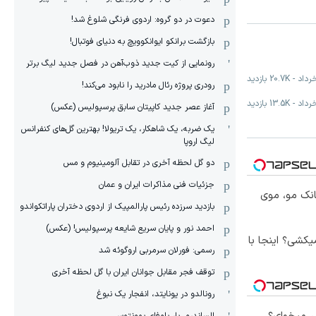
دعوت در دو گروه: اردوی فرنگی شلوغ شد!
بازگشت برانکو ایوانکوویچ به دنیای فوتبال!
رونمایی از کیت جدید ذوب‌آهن در فصل جدید لیگ برتر
-
20.7K
بازدید
رودری پروژه رئال مادرید را نابود می‌کند!
-
13.5K
بازدید
آغاز عصر جدید کاپیتان سابق پرسپولیس (عکس)
یک ضربه، یک شاهکار، یک تریولا! بهترین گل‌های کنفرانس
لیگ اروپا
دو گل لحظه آخری در تقابل آلومینیوم و مس
جزئیات فنی مذاکرات ایران و عمان
انک مو، موی
بازدید سرزده رئیس پارالمپیک از اردوی دختران پاراتکواندو
احمد نور و پایان سریع شایعه پرسپولیس! (عکس)
کشی؟ اینجا با
رسمی: فورلان سرمربی اروگوئه شد
توقف فجر مقابل جوانان ایران با گل لحظه آخری
رونالدو در یونایتد، انفجار یک نبوغ