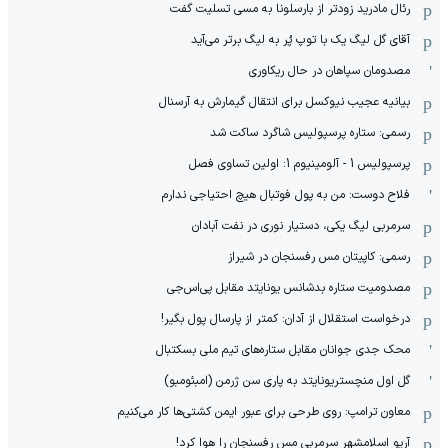
رئال مادرید زودتر از بارسلونا به مسی تسلیت گفت
آقای گل لیگ یک با توپ پُر به لیگ برتر می‌آید
مصدومان سپاهان در حال ریکاوری
بیانیه عجیب نیوکسل برای انتقال گیمارش به آرسنال
رسمی: ستاره پرسپولیس شاگرد ساکت شد
پرسپولیس 1 - آلومینیوم 1: اولین تساوی فصل
فلاح دوست: من به پول فوتبال هیچ احتیاجی ندارم
سرمربی لیگ یکی، دستیار نوری در نفت آبادان
رسمی: کاپیتان مس رفسنجان در شیراز
مصدومیت ستاره بدشانس یونایتد مقابل پی‌اس‌جی
درخواست استقلال از آدان: کمتر از پارسال پول بگیر!
محک جدی ‌جوانان مقابل ستاره‌های تیم ملی بسکتبال
گل اول منچستریونایتد به پاری سن ژرمن (امبئومبو)
معاون ترامپ: روی طرحی برای عبور ایمن کشتی‌ها کار می‌کنیم
آریو اسلامشهر سرمربی مس رفسنجان را هوا کرد!