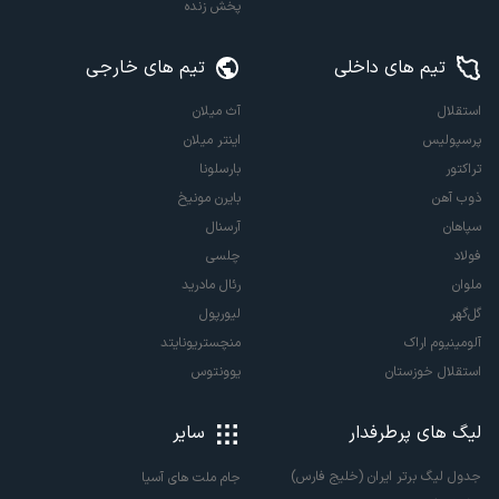
پخش زنده
تیم های داخلی
تیم های خارجی
استقلال
آث میلان
پرسپولیس
اینتر میلان
تراکتور
بارسلونا
ذوب آهن
بایرن مونیخ
سپاهان
آرسنال
فولاد
چلسی
ملوان
رئال مادرید
گل‌گهر
لیورپول
آلومینیوم اراک
منچستریونایتد
استقلال خوزستان
یوونتوس
لیگ های پرطرفدار
سایر
جدول لیگ برتر ایران (خلیج فارس)
جام ملت های آسیا