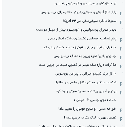
ورود بازیکنان پرسپولیس و آلومینیوم به زمین
بازار داغ آغوش و خوش‌و‌بش در حاشیه بازی پرسپولیس
سقوط بالگرد سیکورسکی اس-۶۴ آمریکا
دیدار مدیران پرسپولیس و آلومینیوم پیش از دیدار دوستانه
پیام تسلیت احساسی نخستین باشگاه لیونل مسی
حرفهای جنجالی چینی: فنونی‌زاده حد خودش را بداند
چطوری یاغی! کنایه پیروز به مدافع پرسپولیس
مذاکرات درباره تنگه هرمز در فضایی مثبت در جریان است
10 گل برتر فیلیپو اینزاگی با پیراهن یوونتوس
شکست سنگین میلان مقابل چلسی در جاکارتا
رودری آخرین پیشنهاد تمدید سیتی را رد کرد
خلاصه بازی چلسی 3 - میلان 0
خورخه مسی، او تاریخ فوتبال را تغییر داد!
قطعی: بهترین لیگ یک در پرسپولیس!
پیروز قربانی در ورزش‌سه لایو: بیرانوند، علی دایی و قلب!