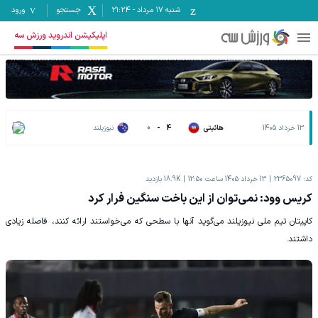
شنبه ۱۷ مرداد
-
21:24
جستجو
ورود
اپلیکیشن اندروید ورزش سه
13 خرداد 1405
هائیتی
4
-
0
نیوزیلند
کد:
2365097
13 خرداد 1405 ساعت 12:50
18.9K
بازدید
کریس وود: نمی‌توان از این باخت سنگین فرار کرد
کاپیتان تیم ملی نیوزیلند می‌گوید آنها با سطحی که می‌خواستند ارائه کنند، فاصله زیادی
داشتند.