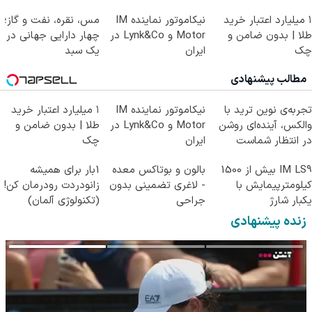
۱ میلیارد اعتبار خرید
نیکاموتور نماینده IM
مس، نقره، نفت و گاز؛
طلا | بدون ضامن و
Motor و Lynk&Co در
چهار دارایی جهانی در
چک
ایران
یک سبد
مطالب پیشنهادی
تجربه‌ی نوین ترید با
نیکاموتور نماینده IM
۱ میلیارد اعتبار خرید
والکس، آینده‌ای روشن
Motor و Lynk&Co در
طلا | بدون ضامن و
در انتظار شماست
ایران
چک
IM LS9 بیش از 1500
بالون و بوتاکس معده
1بار برای همیشه
کیلومترپیمایش با
- لاغری تضمینی بدون
زانودردت رودرمان کن!
یکبار شارژ
جراحی
(تکنولوژی آلمان)
◂پرسشنامه▸
زنده پیشنهادی