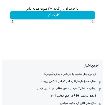
 اول از گریم 200 سوت هدیه بگیر
از آیفون 17 تا پلی استیشن 5 🎮😍📱 | گردونه بچرخون جایزه ببر
کلیک کن!
بچرخ
›
‹
آخرین اخبار
گل اول رئال مادرید به فرنتس واروش (ریواس)
ستاره سابق بارسلونا به لس‌آنجلس گلکسی پیوست
یونان به دنبال گسترش حضور نظامی در خلیج فارس
گل‌های بازیکنان PSG در جام جهانی 2026
حاج‌صفی آقای گل جدید سپاهان!