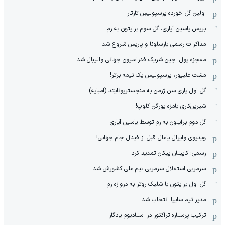
اولین گل خورده پرسپولیسِ تارتار
بریس یاسین آیاری، گل سوم برایتون به رم
مذاکرات رسمی بارسلونا و پاریس شروع شد
معجزه پول: چین شریک فدراسیون جهانی والیبال شد
مشت علیپور، پرسپولیس یک نیمه برتر!
گل اول پاری سن ژرمن به منچستریونایتد (امبایه)
شیرین‌کاری بامزه یورگن کلوپ!
گل دوم برایتون به رم توسط یاسین آیاری
ویدیوی وایرال یامال قبل از فینال جام جهانی!
رسمی: کاپیتان پیکان تمدید کرد
سرمربی استقلال سرمربی تیم ملی کشورش شد
گل اول برایتون با شلیک روتر به دروازه رم
مدیر تیم سایپا انتخاب شد
ترکیب پرستاره تراکتور در استادیوم یادگار