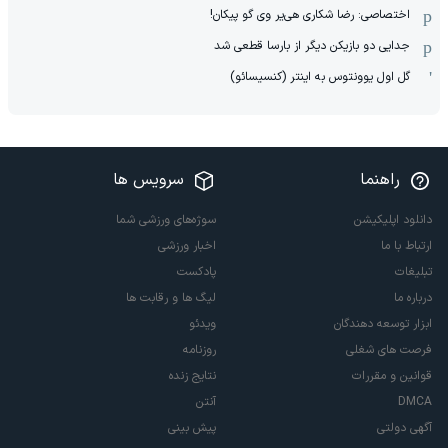
اختصاصی: رضا شکاری هی‌یر وی‌ گو پیکان!
جدایی دو بازیکن دیگر از بارسا قطعی شد
گل اول یوونتوس به اینتر (کنسیسائو)
راهنما
سرویس ها
دانلود اپلیکیشن
سوژه‌های ورزشی شما
ارتباط با ما
اخبار ورزشی
تبلیغات
پادکست
درباره ما
لیگ ها و رقابت ها
ابزار توسعه دهندگان
ویدئو
فرصت های شغلی
روزنامه
قوانین و مقررات
نتایج زنده
DMCA
آنتن
آگهی دولتی
پیش بینی