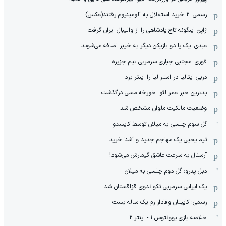
رسمی: 2 خرید استقلال به آلومینیوم رفتند(عکس)
ژاپن اینگونه تاج پادشاهی را از والیبال ایران گرفت
عبدی: یک یا دو بازیکن دیگر به خیبر اضافه می‌شوند
فوری: مجتبی جباری سرمربی تیم جزیره
دربی ایتالیا در استرالیا را اینتر برد
بدترین خبر عمر لئو: خورخه مسی درگذشت
وضعیت مالکیت ملوان مشخص شد
گل سوم چلسی به میلان توسط کایسدو
تیم یحیی یک مهاجم جدید و آشنا خرید
آرسنال به سرعت عاشق گیمارش می‌شود!
دبل پدرو؛ گل دوم چلسی به میلان
یک ایرانی سرمربی تکواندوی قزاقستان شد
رسمی: کاپیتان وفادار رم یک ساله بست
خلاصه بازی یوونتوس 1 - اینتر 2