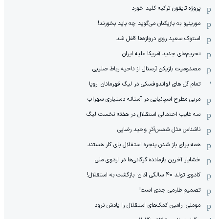
پروژه تایفون ترکیه کلید خورد
مورینیو به بازیکنان می‌گوید چه باید بخورند!
استوک سعید روی دروازه‌ها قفل شد
تحریم‌های جدید آمریکا علیه ایران
مصدومیت بازیکن آرسنال از ناحیه رباط صلیبی
تمام گل های لواندوفسکی در لیگ قهرمانان اروپا
مربی مطرح اسپانیایی در آستانه دستیاری سهراب
سه غایب احتمالی استقلال در هفته نخست لیگ
ناشناس مثل شمس‌آذرِ وحید رضایی
همه برای باز شدن پنجره استقلال پای کار هستند
خشایار آخرین بازمانده گرگانی‌ها در اردوی ملی
کادوی تولد 40 سالگی آدان: بازگشت به استقلال!
تصمیم طارمی جدی است!
مومنی: رامین کمک‌های استقلال را یادش نرود