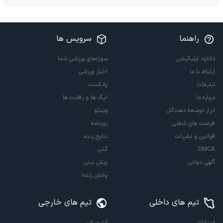
راهنما
سرویس ها
دانلود اپلیکیشن
سوژه‌های ورزشی شما
ارتباط با ما
اخبار ورزشی
تبلیغات
پادکست
درباره ما
لیگ ها و رقابت ها
ابزار توسعه دهندگان
ویدئو
فرصت های شغلی
روزنامه
قوانین و مقررات
نتایج زنده
DMCA
آنتن
آگهی دولتی
پیش بینی
پخش زنده
تیم های داخلی
تیم های خارجی
استقلال
آث میلان