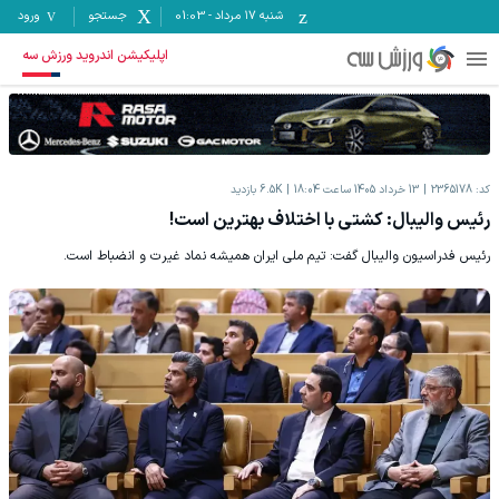
شنبه ۱۷ مرداد
-
01:03
جستجو
ورود
اپلیکیشن اندروید ورزش سه
کد:
2365178
13 خرداد 1405 ساعت 18:04
6.5K
بازدید
رئیس والیبال: کشتی با اختلاف بهترین است!
رئیس فدراسیون والیبال گفت: تیم ملی ایران همیشه نماد غیرت و انضباط است.