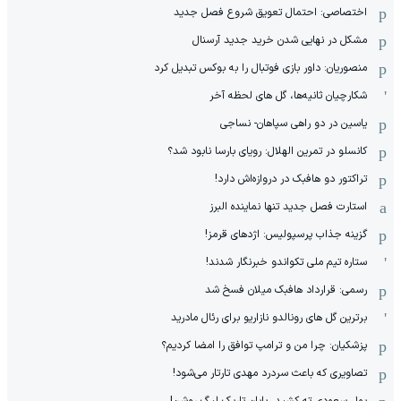
اختصاصی: احتمال تعویق شروع فصل جدید
مشکل در نهایی شدن خرید جدید آرسنال
منصوریان: داور بازی فوتبال را به بوکس تبدیل کرد
شکارچیان ثانیه‌ها، گل های لحظه آخر
یاسین در دو راهی سپاهان- نساجی
کانسلو در تمرین الهلال: رویای بارسا نابود شد؟
تراکتور دو هافبک در دروازه‌اش دارد!
استارت فصل جدید تنها نماینده البرز
گزینه جذاب پرسپولیس: اژدهای قرمز!
ستاره تیم ملی تکواندو خبرنگار شدند!
رسمی: قرارداد هافبک میلان فسخ شد
برترین گل های رونالدو نازاریو برای رئال مادرید
پزشکیان: چرا من و ترامپ توافق را امضا کردیم؟
تصاویری که باعث سردرد مهدی تارتار می‌شود!