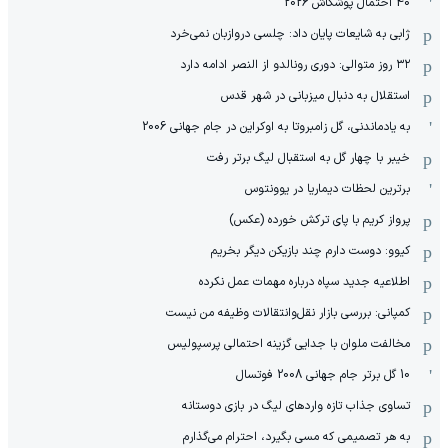
40 احتمال پوشکاش 2026
ژابی به شایعات پایان داد: چلسی دروازبان نمی‌خرد
۳۲ روز متوالی: دوری رونالدو از النصر ادامه دارد
استقلال به دنبال میزبانی در شهر قدس
به یادماندنی، گل زامبروتا به اوکراین در جام جهانی 2006
خیبر با چهار گل به استقبال لیگ برتر رفت
برترین لحظات دیماریا در یوونتوس
پرواز کریم با پای ترکش خورده (عکس)
کیوو: دوست دارم چند بازیکن دیگر بخریم
اطلاعیه جدید سپاه درباره مهمات عمل نکرده
کمپانی: بررسی بازار نقل‌وانتقالات وظیفه من نیست
مخالفت ملوان با جدایی گزینه احتمالی پرسپولیس
10 گل برتر جام جهانی 2008 فوتسال
تساوی جذاب تازه واردهای لیگ در بازی دوستانه
به هر تصمیمی که مسی بگیرد، احترام می‌گذارم