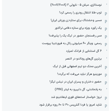
نوستالژی، میلان 5 - ناپولی 2 (2007/2008)
توپ طلا انتقال رودری را رسمی کرد!
مسیر وحشتناک برای ستاره زن ورزش ایران!
یک رکورد ویژه برای ستاره دفاعی تراکتور
مس رفسنجان حضور در لیگ یک را پذیرفت!
رسمی: وینگر 60 میلیونی رئال به فیورنتینا پیوست
6 گل استثنایی از فرانک لمپارد
برترین گل‌های رونالدو در النصر
آخرین محک دو تیم اصفهانی قبل از لیگ
مورینیو هرگز نباید می‌رفت که برگردد!
حضور دختران و پسران ایران در نیشن لیگز!
به یادماندنی، گل دلپیرو به اینتر (1998)
نروژ خواستار استعفای فوری اینفانتینو شد
شاید امروز یا فردا آتش‌بس ۳۰ تا ۶۰ روزه برقرار شود