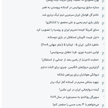
پول سعودی ته کشید، پایان تاریک لیگ روشن!
ستاره سابق پرسپولیس در آستانه پیوستن به فجر
خانم گل فوتبال ایران سرمربی تیم لیگ برتری شد
پایان بازی تیم یحیی و علی منصور با کتک‌کاری!
سنای آمریکا لایحه تحریم ایران و روسیه را تصویب کرد
دلیل غیبت کاپیتان استقلال در بازی دوستانه
خاطره انگیز، ایران 5 - ایتالیا 5 (جام جهانی 2008)
اولین تجربه نوری، فردا مقابل پرسپولیس!
حمایت تاجرنیا از رامین بعد از جدایی از استقلال!
گران‌ترین دروازه‌بان انگلیس: چیزی برای اثبات ندارم
دیوانگی هواداران برای پیراهن شالکه
چهره بشاش محرم در آستانه آغاز لیگ برتر
آینده دروازه‌بانی ایران در این عکس!
سوپرگل رونالدو به سمپدوریا در سال 2019
می‌خواهم با 4 بمب مسی را منفجر کنم!