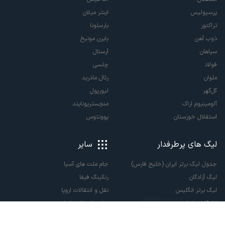
پرسپولیس
اینتر میلان
تراکتور
بارسلونا
ذوب آهن
بایرن مونیخ
سپاهان
آرسنال
فولاد
چلسی
ملوان
رئال مادرید
گل‌گهر
لیورپول
آلومینیوم اراک
منچستریونایتد
استقلال خوزستان
یوونتوس
لیگ های پرطرفدار
سایر
جدول لیگ برتر ایران (خلیج فارس)
جام ملت های آسیا
لیگ آزادگان
رنکینگ فیفا
لیگ برتر انگلیس
نقل و انتقالات اروپا
لالیگا اسپانیا
نقل و انتقالات ایران
سری آ ایتالیا
پاری سن ژرمن