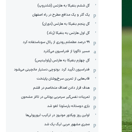
گل ششم بنفیکا به هارتس (شلدروپ)
یک گلر و یک مدافع مطرح در راه اصفهان
گل پنجم بنفیکا به هارتس (دوران)
گل اول هارتس به بنفیکا (رناد)
۹۹ درصد مطمئنم رودری از رئال سوءاستفاده کرد
مسیر ناگویا از فدراسیون می‌گذرد
گل چهارم بنفیکا به هارتس (پاولیدیس)
فدراسیون تأیید کرد: بونوچی دستیار مانچینی می‌شود
قاب‌هایی از تمرین سرخ‌پوشان پایتخت
هدف قرار دادن اهداف متخاصم در قشم
‏تمرینات نفس‌گیر سرمربی یونانی در تالار مشحون
بازی دوستانه بارسلونا لغو شد
اولین روز ویکتور مونیوز در ترکیب لیورپولی‌ها
مجری مشهور مربی لیگ یک شد