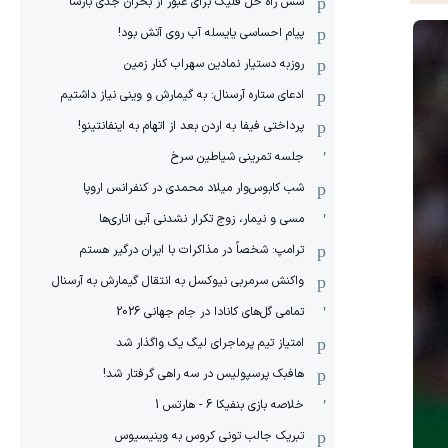
شش راه حل فلیک برای عبور از بحران جدی بارسا
پیام احساسی یایسله آب روی آتش بود!
روزبه دستیار نمادین سهراب کنار زمین
ادعای ستاره آرسنال: به گیمارش و وینی نیاز داشتیم
پرداختی فیفا به اردن بعد از اتهام به اینفانتینو!
جلسه تمرینی شیاطین سرخ
شب کابوس‌وار میلاد محمدی در کنفرانس اروپا
مسی و نیمار، زوج تکرار نشدنی آبی اناری‌ها
ترامپ: شخصاً در مذاکرات با ایران درگیر هستم
واکنش سرمربی نیوکسل به انتقال گیمارش به آرسنال
تمامی گل‌های کانادا در جام جهانی 2026
امتیاز تیم پرماجرای لیگ یک واگذار شد
هافبک پرسپولیس در سه راهی گرفتار شد!
خلاصه بازی بنفیکا 6 - هارتس 1
تبریک جالب تونی کروس به وینیسیوس