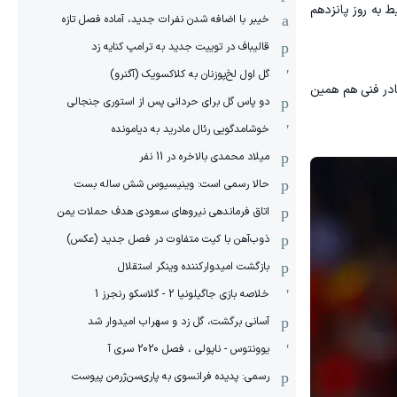
 به روز پانزدهم
خیبر با اضافه شدن نفرات جدید، آماده فصل تازه
قالیباف در توییت جدید به ترامپ کنایه زد
گل اول لخ‌پوزنان به کلاکسویک (آگنرو)
ادر فنی هم همین
دو پاس گل برای حردانی پس از استوری جنجالی
خوشامدگویی رئال مادرید به دیامونده
میلاد محمدی بالاخره در 11 نفر
حالا رسمی است: وینیسیوس شش ساله بست
اتاق فرماندهی نیروهای سعودی هدف حملات یمن
ذوب‌آهن با کیت متفاوت در فصل جدید (عکس)
بازگشت امیدوارکننده وینگر استقلال
خلاصه بازی جاگیلونیا 2 - گلاسکو رنجرز 1
آسانی برگشت، گل زد و سهراب امیدوار شد
یوونتوس - ناپولی ، فصل 2020 سری آ
رسمی: پدیده فرانسوی به پاری‌سن‌ژرمن پیوست