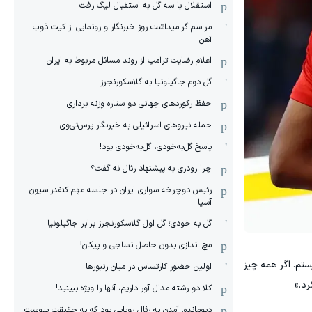
استقلال با سه گل به استقبال لیگ رفت
مراسم گرامیداشت روز خبرنگار و رونمایی از کیت ذوب
آهن
اعلام رضایت ترامپ از روند مسائل مربوط به ایران
گل دوم جاگیلونیا به گلاسکورنجرز
حفظ رکوردهای جهانی دو ستاره وزنه برداری
حمله نیروهای اسرائیلی به خبرنگار پرس‌تی‌وی
پاسخ گل‌به‌خودی، گل‌به‌خودی بود!
چرا رودری به پیشنهاد رئال نه گفت؟
رئیس دوچرخه سواری ایران در جلسه مهم کنفدراسیون
آسیا
گل به خودی؛ گل اول گلاسکورنجرز برابر جاگیلونیا
مچ اندازی بدون حاصل نساجی و پیکان!
ستم. اگر همه چیز
اولین حضور کارتساس در میان زنبورها
رد.»
کلا دو‌ رشته مدال آور داریم، آنها را ویژه ببینید!
دیومانده: آمدن به رئال رویایی بود که به حقیقت پیوست