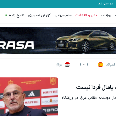
سوژه‌های شما
روزنامه
نقل و انتقالات
جام جهانی
گزارش تصویری
نتایج زنده
نواره ایمپلنت تهران خوش اومدید! | فقط ۲۵ میلیون !
رشد فروشگاهت از اینجا شروع می‌شه، 
رزرورایگان نوبت
فروشنده شو
اسپانیا
1
-
1
عراق
 یامال فردا نیست
ار دوستانه مقابل عراق در ورزشگاه