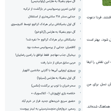
گل سوم بنفیکا به هارتس (پاولیدیس)
اولین تمرین پرسپولیس در بازگشت از ترکیه
جدایی سنتر ۲۱۸ سانتی‌متری از استقلال
اشتند، فردا دعوت
گل اول بشیکتاش برابر هرادک کرالوو توسط کلیچسوی
گل دوم بنفیکا به هارتس (آرائوخو)
ل شود، بهتر است
بشیکتاش برابر هرادک کرالوو 10 نفره شد!
کاظمیان: جدایی از پرسپولیس سخت بود
بیخیال جذب مهاجم: فقط توافق با رامین رضاییان!
 این نقش را ایفا
مربی سابق میلان از دنیا رفت
پیروزی اروپایی آبی‌ها با گلزنی جانشین اللهیار
گل اول بنفیکا به هارتس (سیلوا)
 آن نسل برای من
سحرخیزان با توپ پر برگشت (عکس)
خلاصه بازی لخ‌پوزنان 1 - کلاکسویک 0
حضور سریع خریدهای جدید فراز در خرم آباد
 هماهنگ شده‌اند.
رسمی: دروازه‌بان منچسترسیتی به لیدز پیوست