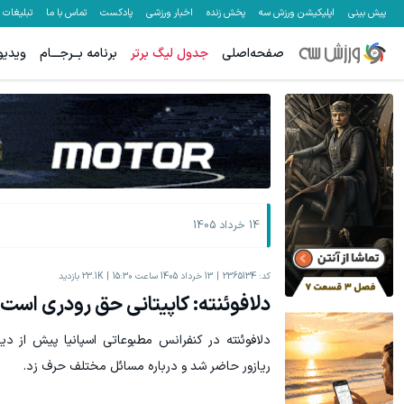
پیش بینی
اپلیکیشن ورزش سه
پخش زنده
اخبار ورزشی
پادکست
تماس با ما
تبلیغات
صفحه‌اصلی
جدول لیگ برتر
برنامه بــرجـــام
ویدیو
جای بخیه داری؟؟ فقط در 3 هفته ترمیمش کن!😍
به بزرگترین جش
کلیک کن!
14 خرداد 1405
کد:
2365134
13 خرداد 1405 ساعت 15:30
23.1K
بازدید
دلافوئنته: کاپیتانی حق رودری است،
دلافوئنته در کنفرانس مطبوعاتی اسپانیا پیش از دید
ریازور حاضر شد و درباره مسائل مختلف حرف زد.