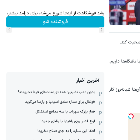
ره رایگان کافیه! (شمارتو وارد کن)
با این روش توی خونه،سفیدی و زیبایی دندوناتو برگردون(40%off)
تخفیف ویژه!
›
‹
 صحبت کند.
باشگاه‌ها داریم.
آخرین اخبار
ا شبانه‌روز کار
بدون عقب نشینی: همه تورنمنت‌های فیفا تحریمند!
فوتبال برای ستاره سابق اسپانیا و بارسا می‌گرید
قمار بزرگ سهراب با سه مدافع استقلال
اوج فشار روی رافینیا با رقبای جدید!
لطفا این ستاره را به جای صلاح نخرید!