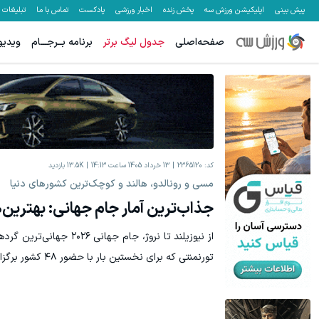
پیش بینی
اپلیکیشن ورزش سه
پخش زنده
اخبار ورزشی
پادکست
تماس با ما
تبلیغات
صفحه‌اصلی
جدول لیگ برتر
برنامه بــرجـــام
ویدیو
هنوز 50 تتر رو دریافت نکردی؟ | رایگان ثبت نام کن و رایگان شروع کن!
تترهات رو بیشتر کن! (۵۵٪ سود 
دریافت 50 تتر !
کد:
2365120
13 خرداد 1405 ساعت 14:13
13.5K
بازدید
مسی و رونالدو، هالند و کوچک‌ترین کشورهای دنیا
جذاب‌ترین آمار جام جهانی: بهترین‌
از نیوزیلند تا نروژ، جام جها
تورنمنتی که برای نخستین بار با حضور ۴۸ کشور برگزار می‌شود.