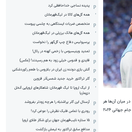
پدیده نساجی خداحافظی کرد
همه گل‌های کاکا در لیگ‌قهرمانان
متخصص ضربات ایستگاهی به چلسی پیوست
همه گل‌های هالک برزیلی در لیگ‌قهرمانان
پرسپولیس دفاع چپ گل‌گهر را نخواست
تمدید وینیسیوس با زخمی کهنه در رئال!
قایدی و قدوس خیلی زود به هم رسیدند! (عکس)
آتش بازی دونده زن ایران در بلاروس با طعم رکوردشکنی
گلر تراکتور خرید جدید شمس‌آذر قزوین
از لیگ اروپا تا لیگ قهرمانان؛ شاهکارهای اروپایی آنخل
دی‌ماریا
در میان آن‌ها هر
آرسنال این گلر پراشتباه را هرچه زودتر بفروشد
دو فینالیست لیگ قهرمانان اروپا نیز حضور دارند: قهرمان مسابقات، پاری سن ژرمن، و نایب‌قهرمان، آرسنال، که هر کدام ۱۶ بازیکن در جام جهانی ۲۰۲۶
رودری با تماس فلیک نظرش را عوض کرد!
١۵ ستاره نایب‌قهرمان جهان برای شکار طلای اروپا
مدافع سابق تراکتور به تیمش بازگشت