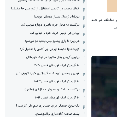
مدافع استقلالی خرید جدید صنعت نفت (عکس)
اتفاق عجیب در آکادمی استقلال: از تیم ملی جا ماندند!
بازیکنان آرسنال بسیار عصبانی بودند!
تی چشمگیرتر می‌شود که به باشگاه‌های بازیکنان نگاه کنیم. در مجموع، ۴۴۹ باشگاه از ۷۱ کشور مختلف در جام
بازگشت به محل جرم: باصری دوباره برزیلی شد
د.
پی‌اس‌جی اولین خرید خود را نهایی کرد
هزاریان: تا بازی پرسپولیس پنجره باز می‌شود
کویت تنها مدرسه ایرانی این کشور را تعطیل کرد
برترین گل‌های رئال مادرید در لیگ قهرمانان
10 گل برتر لیگ قهرمانان فصل 2020
فوری و رسمی: دیومانده، گران‌ترین خرید تاریخ رئال!
10 گل برتر لیگ قهرمانان فصل 2023
بازگشت سیامک و سیاوش به گل‌گهر (عکس)
10 گل برتر لیگ قهرمانان فصل 2016
یک تاریخ جنجالی برای جشن روز تیم ملی آرژانتین!
پشت صحنه آماده‌سازی تراکتورسازی