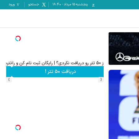
پنجشنبه ۱۵ مرداد
-
18:40
جستجو
ورود
 در مناقصات و مزایدات ایران تندر
به بزرگترین جشنواره ایمپلنت تهران سر بزنید ! | فقط ۲۵ میلیون !
ف
رزرورایگان نوبت
›
‹