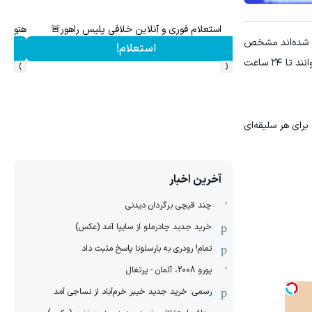
استعلام آنلاین خلافی خودرو 👈با کد ملی و پلاک، سریع، د
بازیکنی که به این مسابقات دعوت شده‌اند مشخص
استعلام!
›
‹
شده است؛ بازیکنانی که قرار است این رویداد را به صحنه‌ای زنده و پرهیجان تبدیل کنند (البته با این تبصره که بازیکنان مصدوم می‌توانند تا ۲۴ ساعت
برای هر سلیقه‌ای
آخرین اخبار
چند قیچی برگردان دیدنی
خرید جدید چادرملو از سایپا آمد (عکس)
تمام! رودری به بارسلونا پاسخ مثبت داد
یورو 2008، آلمان - پرتغال
رسمی: خرید جدید خیبر خرم‌آباد از نساجی آمد