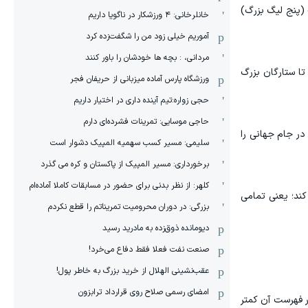
 (پنج لیگ بزرگ)
خانلرخانی: ۴ ورزشکار در ناگویا داریم
آموریم خیلی زود من را شگفت‌زده کرد
مردانی، : بچه ها خودشان را باور کنند
م داده تا ستارگان بزرگ
ورزشگاه پارس آماده میزبانی از حریفان فجر
حجی زواره:تیم آینده داری در اختیار داریم
حاجی موسایی: تمرینات فشرده‌ای دارم
اضر در جام جهانی را
سلیمی: مسیر کسب سهمیه المپیک دشوار است
برخورداری: مسیر المپیک از پاکستان و کره می گذرد
کلهر: از نظر بدنی برای حضور در مسابقات کاملا آماده‌ام
ند؛ یعنی تمامی
بزرگی: در دوران محرومیت تمریناتم را قطع نکردم
دیومانده ذوق‌زده به مادرید رسید
صنعت نفت فعلا فقط دفاع می‌خرد!
عقب‌نشینی الهلال از خرید بزرگ به خاطر پول!
امضای رسمی صلاح روی قرارداد ترابزون
ی این تیم ۳۰ سال است و هیچ بازیکنی در فهرست آن کمتر