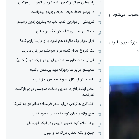
پاس‌هایی فراتر از تصور؛ شاهکارهای تریولا در فوتبال
در ورشو فقط حرف، حرف روبرتو پیاتزاست
محسوب می‌شود و
شریعتی: از بهترین کمپ‌ دنیا به بدترین زمین‌ رسیدم
جانشین مجیدی شاید در لیگ عربستان
فران دیگر یک دقیقه هم نباید برای بارسا بازی کند!
 بزرگ برای لیونل
یک شروع ویران‌کننده برای مورینیو در رئال مادرید
.
قبولی هفت داور سرشناس ایران در ازبکستان (عکس)
ساپینتو: برابر سالزبورگ باید بی‌نقص باشیم
بله، ما در آرسنال به وینیسیوس نیاز داریم
نبض اولدترافورد؛ تمرین سخت منچستر برای بازگشت
قدرتمند
افشاگری هاآرتص درباره سفر فرستاده نتانیاهو به آمریکا
هیچ واژه‌ای برای توصیف مسی وجود ندارد
یوفا اعلام کرد: تغییر تاریخی در لیگ قهرمانان
چین و یک انتقال بزرگ در والیبال