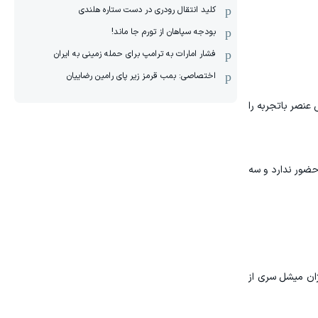
کلید انتقال رودری در دست ستاره هلندی
بودجه سپاهان از تورم جا ماند!
فشار امارات به ترامپ برای حمله زمینی به ایران
اختصاصی: بمب قرمز زیر پای رامین رضاییان
زیکنان جوان و پرانرژی چیده است؛ در حالی که جردن هندرسون ۳۵ ساله نقش عنصر باتجربه را
هیچ مهاجمی زیر ۲۴ سال در فهرست انگلیس حضور ندارد و سه
 ژان میشل سری از