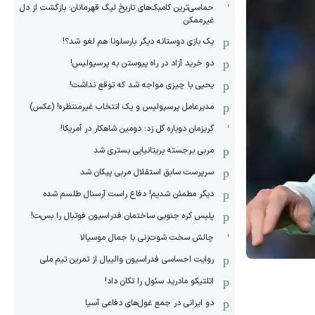
حماسی‌ترین کامبک‌های تاریخ لیگ قهرمانان؛ بازگشت از دل
غیرممکن
یک بازی دوستانه دیگر بارسلونا هم لغو شد؟!
دو خرید آزاد در راه پیوستن به پرسپولیس!
یحیی با چیزی مواجه شد که توقع نداشت!
مدیرعامل پرسپولیس و یک انتخاب غیرمنتظره! (عکس)
گریزمان دوباره گل زد؛ دومین شاهکار در آمریکا!
مربی برجسته بریتانیایی بستری شد
سرپرست سابق استقلال مربی پیکان شد
دیگر مطمئن شدیم! دفاع راست آرسنال طلسم شده
پلیس کره ‌جنوبی ساختمان فدراسیون فوتبال را بست!
چالش سخت شوت‌زنی با جمال موسیالا
روایت احساسی فدراسیون والیبال از تمرین تیم ملی
اتلتیکو مادرید سئول را تکان داد!
دو ایرانی در جمع غول‌های دفاعی آسیا