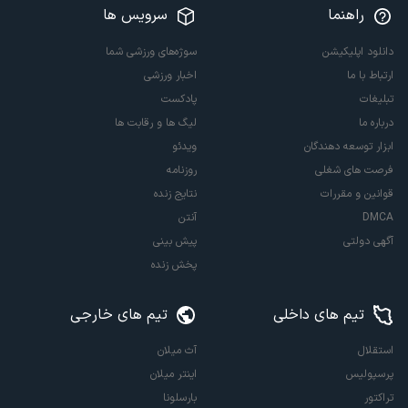
راهنما
سرویس ها
دانلود اپلیکیشن
سوژه‌های ورزشی شما
ارتباط با ما
اخبار ورزشی
تبلیغات
پادکست
درباره ما
لیگ ها و رقابت ها
ابزار توسعه دهندگان
ویدئو
فرصت های شغلی
روزنامه
قوانین و مقررات
نتایج زنده
DMCA
آنتن
آگهی دولتی
پیش بینی
پخش زنده
تیم های داخلی
تیم های خارجی
استقلال
آث میلان
پرسپولیس
اینتر میلان
تراکتور
بارسلونا