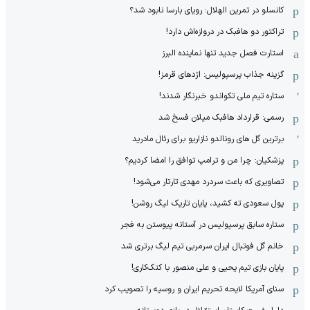
کانسلو در تمرین الهلال: رویای بارسا نابود شد؟
تراکتور دو هافبک در دروازه‌اش دارد!
استارت فصل جدید تنها نماینده البرز
گزینه جذاب پرسپولیس: اژدهای قرمز!
ستاره تیم ملی تکواندو خبرنگار شدند!
رسمی: قرارداد هافبک میلان فسخ شد
برترین گل های رونالدو نازاریو برای رئال مادرید
پزشکیان: چرا من و ترامپ توافق را امضا کردیم؟
تصاویری که باعث سردرد مهدی تارتار می‌شود!
پول سعودی ته کشید، پایان تاریک لیگ روشن!
ستاره سابق پرسپولیس در آستانه پیوستن به فجر
خانم گل فوتبال ایران سرمربی تیم لیگ برتری شد
پایان بازی تیم یحیی و علی منصور با کتک‌کاری!
سنای آمریکا لایحه تحریم ایران و روسیه را تصویب کرد