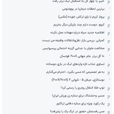
خیبر با چهار گل به استقبال لیگ برتر رفت
برترین لحظات دیماریا در یوونتوس
پرواز کریم با پای ترکش خورده (عکس)
کیوو: دوست دارم چند بازیکن دیگر بخریم
اطلاعیه جدید سپاه درباره مهمات عمل نکرده
کمپانی: بررسی بازار نقل‌وانتقالات وظیفه من نیست
مخالفت ملوان با جدایی گزینه احتمالی پرسپولیس
10 گل برتر جام جهانی 2008 فوتسال
تساوی جذاب تازه واردهای لیگ در بازی دوستانه
به هر تصمیمی که مسی بگیرد، احترام می‌گذارم
نوستالژی، میلان 5 - ناپولی 2 (2007/2008)
توپ طلا انتقال رودری را رسمی کرد!
مسیر وحشتناک برای ستاره زن ورزش ایران!
یک رکورد ویژه برای ستاره دفاعی تراکتور
مس رفسنجان حضور در لیگ یک را پذیرفت!