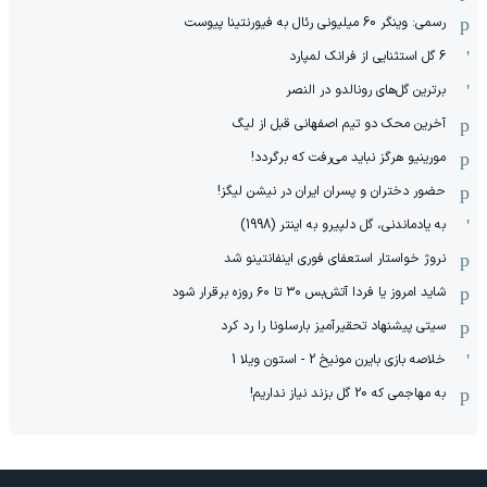
رسمی: وینگر 60 میلیونی رئال به فیورنتینا پیوست
6 گل استثنایی از فرانک لمپارد
برترین گل‌های رونالدو در النصر
آخرین محک دو تیم اصفهانی قبل از لیگ
مورینیو هرگز نباید می‌رفت که برگردد!
حضور دختران و پسران ایران در نیشن لیگز!
به یادماندنی، گل دلپیرو به اینتر (1998)
نروژ خواستار استعفای فوری اینفانتینو شد
شاید امروز یا فردا آتش‌بس ۳۰ تا ۶۰ روزه برقرار شود
سیتی پیشنهاد تحقیرآمیز بارسلونا را رد کرد
خلاصه بازی بایرن مونیخ 2 - استون ویلا 1
به مهاجمی که 20 گل بزند نیاز نداریم!