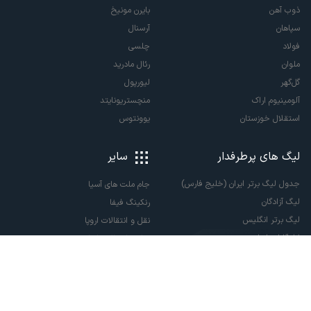
ذوب آهن
بایرن مونیخ
سپاهان
آرسنال
فولاد
چلسی
ملوان
رئال مادرید
گل‌گهر
لیورپول
آلومینیوم اراک
منچستریونایتد
استقلال خوزستان
یوونتوس
لیگ های پرطرفدار
سایر
جدول لیگ برتر ایران (خلیج فارس)
جام ملت های آسیا
لیگ آزادگان
رنکینگ فیفا
لیگ برتر انگلیس
نقل و انتقالات اروپا
لالیگا اسپانیا
نقل و انتقالات ایران
سری آ ایتالیا
پاری سن ژرمن
لیگ قهرمانان اروپا
لیگ نخبگان آسیا
لیگ قهرمانان آسیا دو