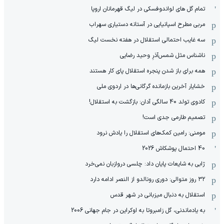
تمام گل های لواندوفسکی در لیگ قهرمانان اروپا
مربی مطرح اسپانیایی در آستانه دستیاری سهراب
سه غایب احتمالی استقلال در هفته نخست لیگ
ناشناس مثل شمس‌آذرِ وحید رضایی
همه برای باز شدن پنجره استقلال پای کار هستند
خشایار آخرین بازمانده گرگانی‌ها در اردوی ملی
کادوی تولد 40 سالگی آدان: بازگشت به استقلال!
تصمیم طارمی جدی است!
مومنی: رامین کمک‌های استقلال را یادش نرود
40 احتمال پوشکاش 2026
ژابی به شایعات پایان داد: چلسی دروازبان نمی‌خرد
۳۲ روز متوالی: دوری رونالدو از النصر ادامه دارد
استقلال به دنبال میزبانی در شهر قدس
به یادماندنی، گل زامبروتا به اوکراین در جام جهانی 2006