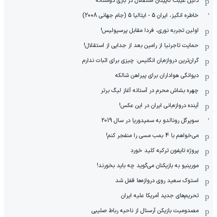
دلیل غیبت کاپیتان استقلال در بازی دوستانه
خاطره انگیز، ایران 5 - ایتالیا 5 (جام جهانی 2008)
اولین تجربه نوری، فردا مقابل پرسپولیس!
حمایت تاجرنیا از رامین بعد از جدایی از استقلال!
گران‌ترین دروازه‌بان انگلیس: چیزی برای اثبات ندارم
دیوانگی هواداران برای پیراهن شالکه
چهره بشاش محرم در آستانه آغاز لیگ برتر
آینده دروازه‌بانی ایران در این عکس!
سوپرگل رونالدو به سمپدوریا در سال 2019
می‌خواهم با 4 بمب مسی را منفجر کنم!
پروژه تایفون ترکیه کلید خورد
مورینیو به بازیکنان می‌گوید چه باید بخورند!
استوک سعید روی دروازه‌ها قفل شد
تحریم‌های جدید آمریکا علیه ایران
مصدومیت بازیکن آرسنال از ناحیه رباط صلیبی