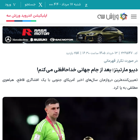
شنبه ۱۷ مرداد
-
00:44
جستجو
ورود
اپلیکیشن اندروید ورزش سه
کد:
2365147
13 خرداد 1405 ساعت 16:30
25K
بازدید
در صورت تکرار قهرمانی
دیبو مارتینز: بعد از جام جهانی خداحافظی می‌کنم!
تعیین‌کننده‌ترین دروازه‌بان سال‌های اخیر آمریکای جنوبی با یک افشاگری قاطع، هیاهوی
مطلقی به پا کرد.