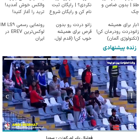
طلا | بدون ضامن و
نکردی؟ | رایگان ثبت
والکس خوش آمدید!
چک
نام کن و رایگان شروع
ترید را آغاز کنید!
کن!
1بار برای همیشه
زانو دردت رو بدون
رونمایی رسمی IM LS9
زانودردت رودرمان کن!
قرص برای همیشه
لوکس‌ترین EREV در
(تکنولوژی آلمان)
خوب کن! (قدم اول،
ایران
◂پرسشنامه▸
پرسش‌نامه)
زنده پیشنهادی
فوتبال بایر لورکوزن - سویا