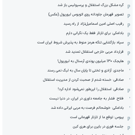
گره مشکل بزرگ استقلال و پرسپولیس باز شد
تصویر قهرمان جاودانه روی اتوبوس لیورپول (عکس)
رقیب اصلی امین اسماعیل‌نژاد از راه رسید
بادامکی: برای تارتار فقط یک نگرانی دارم
سپاه: بازگشایی تنگه هرمز منوط به پذیرش شروط ایران است
قرارداد مربی خارجی استقلال تمدید شد
هایجک 130 میلیون پوندی آرسنال به لیورپول!
ماجدی: آزادی و تختی تا پایان سال به لیگ نمی رسند
صادقی: خسته شدم از صحبت کردن از مدیریت استقلال
صادقی: استقلال را این‌طور نمی‌شود اداره کرد!
فلاح: فشار به جامعه داوری در ایران، در دنیا نیست
بادامکی: خوشحالم فرصت به مربی ایرانی داده شد
پیوس: توقع ما از تارتار قهرمانی است
جلسه فوری در بایرن برای هری کین