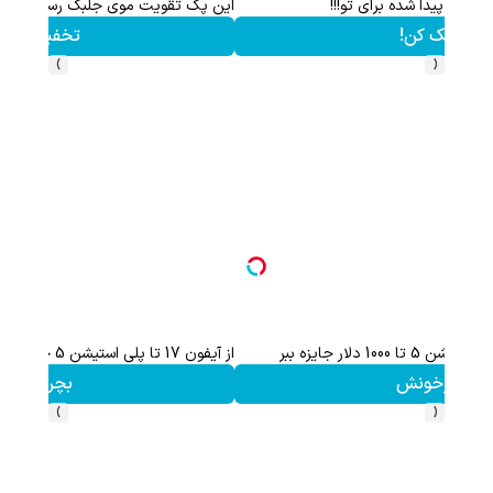
با خرید اول از گریم 200 سوت هدیه بگیر
کلیک کن!
›
‹
PS5 و آیفون17 از گردونه شانس جایزه بگیر 🎁
بچرخونش
›
‹