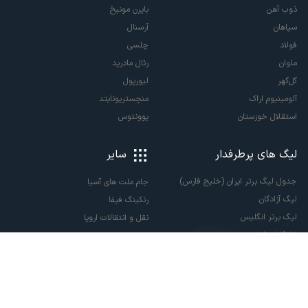
ذوب آهن
بایرن مونیخ
سپاهان
آرسنال
فولاد
چلسی
ملوان
رئال مادرید
گل‌گهر
لیورپول
آلومینیوم اراک
منچستریونایتد
استقلال خوزستان
یوونتوس
لیگ های پرطرفدار
سایر
جدول لیگ برتر ایران (خلیج فارس)
جام ملت های آسیا
لیگ آزادگان
رنکینگ فیفا
لیگ برتر انگلیس
نقل و انتقالات اروپا
لالیگا اسپانیا
نقل و انتقالات ایران
سری آ ایتالیا
پاری سن ژرمن
لیگ قهرمانان اروپا
لیگ نخبگان آسیا
لیگ قهرمانان آسیا دو