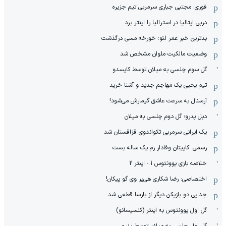
فوری: مجتبی جباری سرمربی تیم جزیره
دربی ایتالیا در استرالیا را اینتر برد
بدترین خبر عمر لئو: خورخه مسی درگذشت
وضعیت مالکیت ملوان مشخص شد
گل سوم چلسی به میلان توسط کایسدو
تیم یحیی یک مهاجم جدید و آشنا خرید
آرسنال به سرعت عاشق گیمارش می‌شود!
دبل پدرو؛ گل دوم چلسی به میلان
یک ایرانی سرمربی تکواندوی قزاقستان شد
رسمی: کاپیتان وفادار رم یک ساله بست
خلاصه بازی یوونتوس 1 - اینتر 2
اختصاصی: رضا شکاری هی‌یر وی‌ گو پیکان!
جدایی دو بازیکن دیگر از بارسا قطعی شد
گل اول یوونتوس به اینتر (کنسیسائو)
گل اول چلسی به میلان توسط پدرو