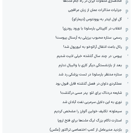
آماده‌سازی متفاوت ایران در راه جام ملت‌ها
جزئیات مذاکرات عمان از زبان عراقچی
گل اول اینتر به یوونتوس (دیمارکو)
انقلاب در کاپیتانی بارسلونا با ورود رودری!
رسمی: ستاره محبوب برزیلی به آرسنال پیوست!
رئال باعث انتقال آرائوخو به لیورپول شد!
پیوس: در چند سال گذشته خیلی اذیت شدیم
بعد از بازنشستگی دیگر کاری با والیبال ندارم
ستاره مدنظر بارسلونا در تست پزشکی رد شد
عملکردی داوان در فصل گذشته قابل قبول بود
شایعه دردناک برای لئو: پدر مسی درگذشت!
نوری به این دلایل سرمربی نفت آبادان شد
سیمئونه: تکلیف خولین آلوارز را مشخص کردیم
استارت ناکام بزرگ لیگ ملت‌ها برای فتح اروپا
بازدید مدیرعامل از کمپ اختصاصی تراکتور (عکس)