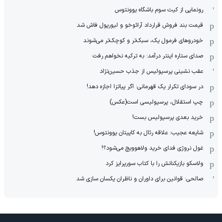
رونمایی از کیت سوم باشگاه یوونتوس
قیمت بند فروش قرارداد آرائوخو و لیورپول فاش شد
خودروهای فرمول یک، سبک‌تر و کوچک‌تر می‌شوند
صدای ستاره اینتر درآمد: به ترکیه نخواهم رفت
عقب نشینی پرسپولیس از جذب حسین‌نژاد
در سودای تکرار یک قهرمانی: اگر پیاتزا اجازه دهد!
چپ استقلال، پرسپولیسی است(عکس)
خرید بعدی پرسپولیس بست!
شایعه عجیب: علاقه رئال به کاپیتان یوونتوس!
غول نروژی فدای خرید ولاهوویچ می‌شود؟!
ولاسکو بازیکنانش را با کتاب سورپرایز کرد
صالحی: قوانین برای داوران و ناظران یکسان سازی شد