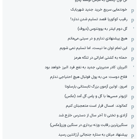
خودنمایی سریع خرید جدید شهربابک
رقیب کوکوریا قصد تسلیم شدن ندارد!
گل دوم اینتر به یوونتوس (دیوف)
هیچ پیشنهادی ندارم و در سیتی می‌مانم
این تمام توان ما نیست، اما تسلیم نمی شویم
حمله به کشتی اماراتی در تنگه هرمز
اکبریان: کادر مدیریتی جدید به نفع فرد البرز خواهد بود
فلاح دوست: من به پول فوتبال هیچ احتیاجی ندارم
امروز، اولین آزمون بزرگ تابستانی بارسلونا
لژیونر مسی‌ها با گل و پاس گل آمد (عکس)
کمالوند: امسال قرار است متعجبتان کنیم
آزادی و تختی تا آخر سال از دسترس خارج شد
سنگین‌ترین رقابت وزنه برداری در سنگین وزن(عکس)
پیشنهاد میلان به ستاره جنجالی آرژانتین رسید