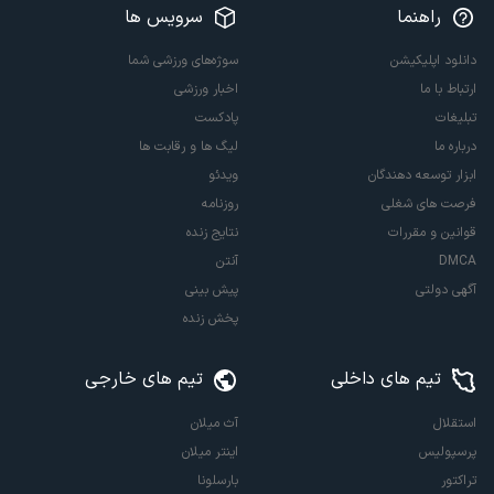
راهنما
سرویس ها
دانلود اپلیکیشن
سوژه‌های ورزشی شما
ارتباط با ما
اخبار ورزشی
تبلیغات
پادکست
درباره ما
لیگ ها و رقابت ها
ابزار توسعه دهندگان
ویدئو
فرصت های شغلی
روزنامه
قوانین و مقررات
نتایج زنده
DMCA
آنتن
آگهی دولتی
پیش بینی
پخش زنده
تیم های داخلی
تیم های خارجی
استقلال
آث میلان
پرسپولیس
اینتر میلان
تراکتور
بارسلونا