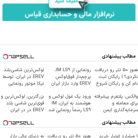
مطالب پیشنهادی
هنوز 50 تتر رو دریافت
رونمایی از IM LS9،
لوکس‌ترین شاسی‌بلند
نکردی؟ | رایگان ثبت
پرچم‌دار فوق‌لوکس
EREV در ایران، توسط
نام کن و رایگان شروع
EREV وارد بازار ایران
نیکا موتور رونمایی
کن!
شد
شد!
والکس: پلتفرم پیشرفته
ورود یک غول لوکس و
بزرگترین، لوکس‌ترین و
برای معامله و
هوشمند به ایران، IM
قوی‌ترین شاسی بلند
سرمایه‌گذاری ایمن
LS9 رسماً رونمایی شد
EREV در در ایران
رونمایی شد
مطالب پیشنهادی
۱ میلیارد اعتبار خرید
هنوز 50 تتر رو دریافت
به دنیای عالی بازار