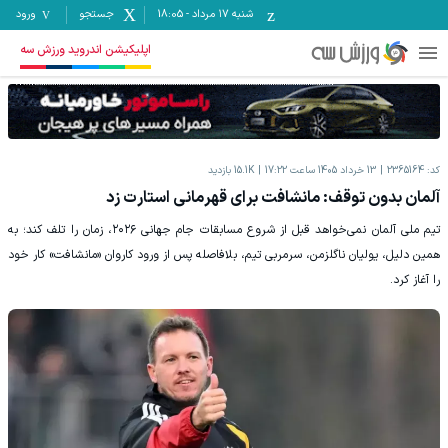
شنبه ۱۷ مرداد
-
18:05
جستجو
ورود
اپلیکیشن اندروید ورزش سه
کد:
2365164
13 خرداد 1405 ساعت 17:22
15.1K
بازدید
آلمان بدون توقف: مانشافت برای قهرمانی استارت زد
تیم ملی آلمان نمی‌خواهد قبل از شروع مسابقات جام جهانی ۲۰۲۶، زمان را تلف کند؛ به
همین دلیل، یولیان ناگلزمن، سرمربی تیم، بلافاصله پس از ورود کاروان «مانشافت» کار خود
را آغاز کرد.