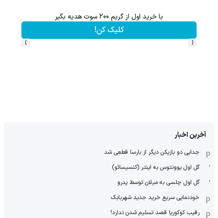
با خرید اول از گریم 200 سوت هدیه بگیر
هنوز 50 تتر رو دریافت نکردی؟ | رایگان ثبت نام کن و رایگان شروع کن!
کلیک کن!
›
‹
آخرین اخبار
جدایی دو بازیکن دیگر از بارسا قطعی شد
گل اول یوونتوس به اینتر (کنسیسائو)
گل اول چلسی به میلان توسط پدرو
خودنمایی سریع خرید جدید شهربابک
رقیب کوکوریا قصد تسلیم شدن ندارد!