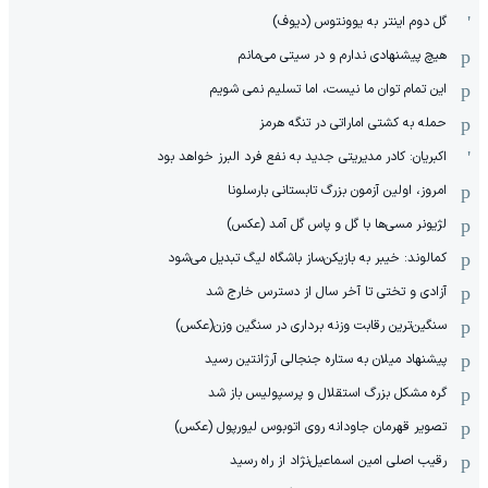
گل دوم اینتر به یوونتوس (دیوف)
هیچ پیشنهادی ندارم و در سیتی می‌مانم
این تمام توان ما نیست، اما تسلیم نمی شویم
حمله به کشتی اماراتی در تنگه هرمز
اکبریان: کادر مدیریتی جدید به نفع فرد البرز خواهد بود
امروز، اولین آزمون بزرگ تابستانی بارسلونا
لژیونر مسی‌ها با گل و پاس گل آمد (عکس)
کمالوند: خیبر به بازیکن‌ساز باشگاه لیگ تبدیل می‌شود
آزادی و تختی تا آخر سال از دسترس خارج شد
سنگین‌ترین رقابت وزنه برداری در سنگین وزن(عکس)
پیشنهاد میلان به ستاره جنجالی آرژانتین رسید
گره مشکل بزرگ استقلال و پرسپولیس باز شد
تصویر قهرمان جاودانه روی اتوبوس لیورپول (عکس)
رقیب اصلی امین اسماعیل‌نژاد از راه رسید