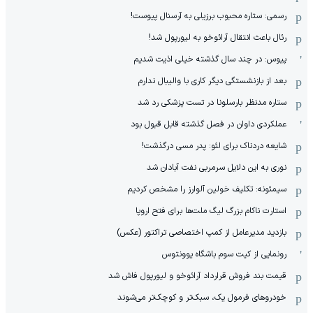
رسمی: ستاره محبوب برزیلی به آرسنال پیوست!
رئال باعث انتقال آرائوخو به لیورپول شد!
پیوس: در چند سال گذشته خیلی اذیت شدیم
بعد از بازنشستگی دیگر کاری با والیبال ندارم
ستاره مدنظر بارسلونا در تست پزشکی رد شد
عملکردی داوان در فصل گذشته قابل قبول بود
شایعه دردناک برای لئو: پدر مسی درگذشت!
نوری به این دلایل سرمربی نفت آبادان شد
سیمئونه: تکلیف خولین آلوارز را مشخص کردیم
استارت ناکام بزرگ لیگ ملت‌ها برای فتح اروپا
بازدید مدیرعامل از کمپ اختصاصی تراکتور (عکس)
رونمایی از کیت سوم باشگاه یوونتوس
قیمت بند فروش قرارداد آرائوخو و لیورپول فاش شد
خودروهای فرمول یک، سبک‌تر و کوچک‌تر می‌شوند