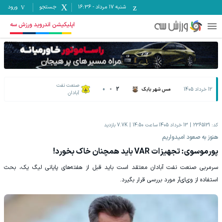
شنبه ۱۷ مرداد
-
16:36
جستجو
ورود
اپلیکیشن اندروید ورزش سه
صنعت نفت
12 خرداد 1405
مس شهر بابک
2
-
0
آبادان
کد:
2365131
13 خرداد 1405 ساعت 14:50
7.7K
بازدید
هنوز به صعود امیدواریم
پورموسوی: تجهیزات VAR باید همچنان خاک بخورد!
سرمربی صنعت نفت آبادان معتقد است باید قبل از هفته‌های پایانی لیگ یک، بحث
استفاده از وی‌ای‌آر مورد بررسی قرار بگیرد.