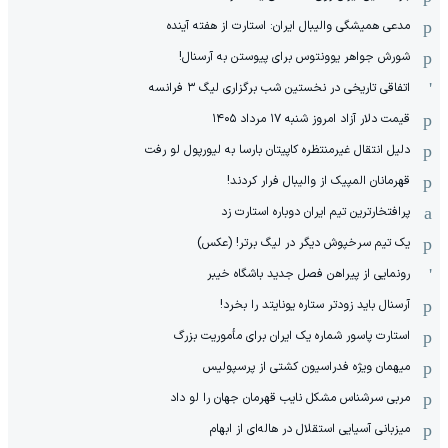
مدعی همیشگی والیبال ایران: استارت از هفته آینده
شورش جواهر یوونتوس برای پیوستن به آرسنال!
اتفاقی تاریخی در نخستین شب برگزاری لیگ ۳ فرانسه
قیمت دلار آزاد امروز شنبه ۱۷ مرداد ۱۴۰۵
دلیل انتقال غیرمنتظره کاپیتان بارسا به لیورپول لو رفت
قهرمانان المپیک از والیبال فرار کردند!
پرافتخارترین تیم ایران دوباره استارت زد
یک تیم سرخپوش دیگر در لیگ برتر! (عکس)
رونمایی از پیراهن فصل جدید باشگاه خیبر
آرسنال باید زودتر ستاره یونایتد را بخرد!
استارت پاسور شماره یک ایران برای مأموریت بزرگ
میهمان ویژه فدراسیون کشتی از پرسپولیس
مربی سرشناس مشکل نایب قهرمان جهان را لو داد
میزبانی آسیایی استقلال در هاله‌ای از ابهام