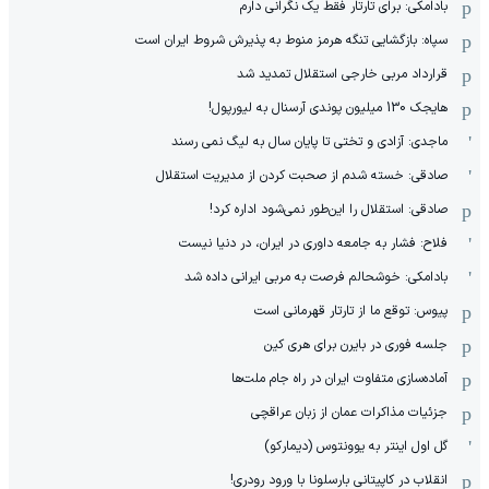
بادامکی: برای تارتار فقط یک نگرانی دارم
سپاه: بازگشایی تنگه هرمز منوط به پذیرش شروط ایران است
قرارداد مربی خارجی استقلال تمدید شد
هایجک 130 میلیون پوندی آرسنال به لیورپول!
ماجدی: آزادی و تختی تا پایان سال به لیگ نمی رسند
صادقی: خسته شدم از صحبت کردن از مدیریت استقلال
صادقی: استقلال را این‌طور نمی‌شود اداره کرد!
فلاح: فشار به جامعه داوری در ایران، در دنیا نیست
بادامکی: خوشحالم فرصت به مربی ایرانی داده شد
پیوس: توقع ما از تارتار قهرمانی است
جلسه فوری در بایرن برای هری کین
آماده‌سازی متفاوت ایران در راه جام ملت‌ها
جزئیات مذاکرات عمان از زبان عراقچی
گل اول اینتر به یوونتوس (دیمارکو)
انقلاب در کاپیتانی بارسلونا با ورود رودری!