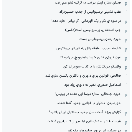
صدای ستاره اینتر درآمد: به ترکیه نخواهم رفت
عقب نشینی پرسپولیس از جذب حسین‌نژاد
در سودای تکرار یک قهرمانی: اگر پیاتزا اجازه دهد!
چپ استقلال، پرسپولیسی است(عکس)
خرید بعدی پرسپولیس بست!
شایعه عجیب: علاقه رئال به کاپیتان یوونتوس!
غول نروژی فدای خرید ولاهوویچ می‌شود؟!
ولاسکو بازیکنانش را با کتاب سورپرایز کرد
صالحی: قوانین برای داوران و ناظران یکسان سازی شد
اسماعیل صفیری: تغیرات داوری زیاد بود
خرید جنجالی: ستاره بارسا این هفته در پاریس!
خورشیدی: ناظران با قوانین جدید آشنا شدند
گزارش ویژه‌: آماده نسل جدید بسکتبال ایران باشید!
قیمت طلا و سکه/ طلای ۱۸ عیار از ۱۹ میلیون گذشت
بار سنگین ایران روی ساعدهای یک نفر