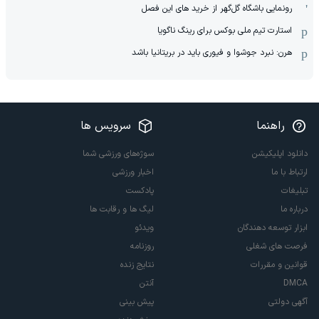
رونمایی باشگاه گل‌گهر از خرید های این فصل
استارت تیم ملی بوکس برای رینگ ناگویا
هرن: نبرد جوشوا و فیوری باید در بریتانیا باشد
راهنما
سرویس ها
دانلود اپلیکیشن
سوژه‌های ورزشی شما
ارتباط با ما
اخبار ورزشی
تبلیغات
پادکست
درباره ما
لیگ ها و رقابت ها
ابزار توسعه دهندگان
ویدئو
فرصت های شغلی
روزنامه
قوانین و مقررات
نتایج زنده
DMCA
آنتن
آگهی دولتی
پیش بینی