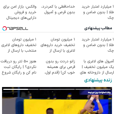
کن!
۱ میلیارد اعتبار خرید
خداحافظی با کمردرد،
والکس: بازار امن برای
طلا | بدون ضامن و
بدون قرص و آمپول
خرید و فروش
چک
دارایی‌های دیجیتال
مطالب پیشنهادی
۱ میلیارد اعتبار خرید
1 میلیون تومان
۱ میلیون تومان
طلا | بدون ضامن و
تخفیف خرید داروهای
تخفیف داروهای لاغری
چک
لاغری با ارسال از
منتخب با ارسال از
داروخانه و پک یخ!
داروخانه نزدیکت
آمپول های لاغری با
زانو دردت رو بدون
هنوز 50 تتر رو دریافت
یک میلیون تخفیف |
قرص برای همیشه
نکردی؟ | رایگان ثبت
ارسال از داروخانه های
خوب کن! (قدم اول،
نام کن و رایگان شروع
معتبر
پرسش‌نامه)
کن!
زنده پیشنهادی