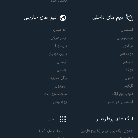
پخش زنده
تیم های داخلی
تیم های خارجی
استقلال
آث میلان
پرسپولیس
اینتر میلان
تراکتور
بارسلونا
ذوب آهن
بایرن مونیخ
سپاهان
آرسنال
فولاد
چلسی
ملوان
رئال مادرید
گل‌گهر
لیورپول
آلومینیوم اراک
منچستریونایتد
استقلال خوزستان
یوونتوس
لیگ های پرطرفدار
سایر
جدول لیگ برتر ایران (خلیج فارس)
جام ملت های آسیا