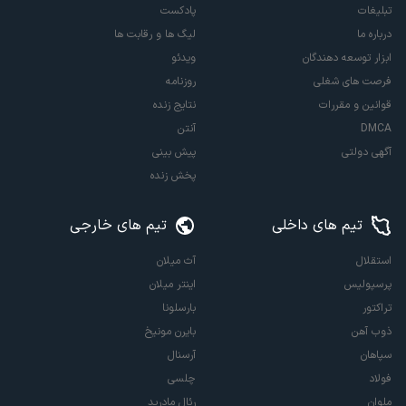
تبلیغات
پادکست
درباره ما
لیگ ها و رقابت ها
ابزار توسعه دهندگان
ویدئو
فرصت های شغلی
روزنامه
قوانین و مقررات
نتایج زنده
DMCA
آنتن
آگهی دولتی
پیش بینی
پخش زنده
تیم های داخلی
تیم های خارجی
استقلال
آث میلان
پرسپولیس
اینتر میلان
تراکتور
بارسلونا
ذوب آهن
بایرن مونیخ
سپاهان
آرسنال
فولاد
چلسی
ملوان
رئال مادرید