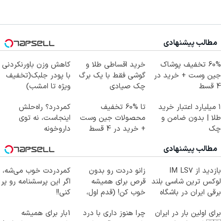
مطالب پیشنهادی
60% تخفیف پوشاک
خرید اقساطی طلا و
کاهش وزن باورنکردنی
جین وست + خرید در
گوشی فقط با یک برگ
با پودر جلبک(تخفیف
4 قسط
چک صیادی
ویژه تا امشب)
۱ میلیارد اعتبار خرید
تا %60 تخفیف
کمردرد؟ راه‌حلش
طلا | بدون ضامن و
محصولات جین وست
اینجاست، نه توی
چک
+ خرید در 4 قسط
داروخونه
مطالب پیشنهادی
بازدید از IM LS7
زانو دردت رو بدون
کمردردت خوب می‌شه،
لوکس ترین شاسی بلند
قرص برای همیشه
اگر این پرسشنامه رو پر
برقی ایران در باشگاه
خوب کن! (قدم اول،
کنی!!
انقلاب
پرسش‌نامه)
برای اولین بار در ایران
چرا هنوز داری با درد
1بار برای همیشه