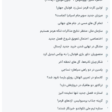
خاطره انگیز، یوونتوس 2 - بایرن مونیخ 1 (2005)
اولین کارت قرمز نسل زد فوتبال جهان!
میزبان جدید سوپرجام اسپانیا کجاست؟
تمام گل های مسی در جام های جهانی
سازمان ملل: منتظر نتایج مذاکرات تنگه هرمز هستیم
اختصاصی: احتمال تعویق شروع فصل جدید
مشکل در نهایی شدن خرید جدید آرسنال
منصوریان: داور بازی فوتبال را به بوکس تبدیل کرد
شکارچیان ثانیه‌ها، گل های لحظه آخر
یاسین در دو راهی سپاهان- نساجی
کانسلو در تمرین الهلال: رویای بارسا نابود شد؟
تراکتور دو هافبک در دروازه‌اش دارد!
استارت فصل جدید تنها نماینده البرز
گزینه جذاب پرسپولیس: اژدهای قرمز!
ستاره تیم ملی تکواندو خبرنگار شدند!