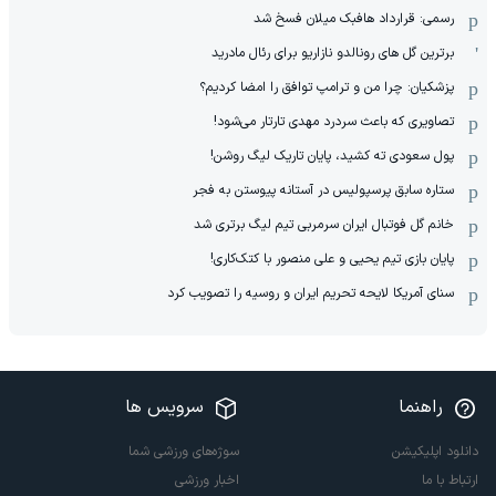
رسمی: قرارداد هافبک میلان فسخ شد
برترین گل های رونالدو نازاریو برای رئال مادرید
پزشکیان: چرا من و ترامپ توافق را امضا کردیم؟
تصاویری که باعث سردرد مهدی تارتار می‌شود!
پول سعودی ته کشید، پایان تاریک لیگ روشن!
ستاره سابق پرسپولیس در آستانه پیوستن به فجر
خانم گل فوتبال ایران سرمربی تیم لیگ برتری شد
پایان بازی تیم یحیی و علی منصور با کتک‌کاری!
سنای آمریکا لایحه تحریم ایران و روسیه را تصویب کرد
راهنما
سرویس ها
دانلود اپلیکیشن
سوژه‌های ورزشی شما
ارتباط با ما
اخبار ورزشی