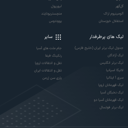
گل‌گهر
لیورپول
آلومینیوم اراک
منچستریونایتد
استقلال خوزستان
یوونتوس
لیگ های پرطرفدار
سایر
جدول لیگ برتر ایران (خلیج فارس)
جام ملت های آسیا
لیگ آزادگان
رنکینگ فیفا
لیگ برتر انگلیس
نقل و انتقالات اروپا
لالیگا اسپانیا
نقل و انتقالات ایران
سری آ ایتالیا
پاری سن ژرمن
لیگ قهرمانان اروپا
لیگ نخبگان آسیا
لیگ قهرمانان آسیا دو
لیگ برتر فوتسال