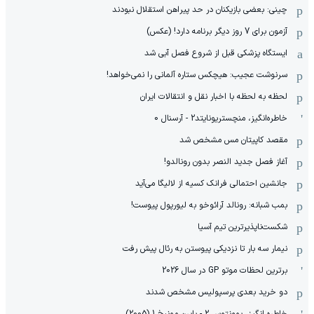
چینی: بعضی بازیکنان در حد پیراهن استقلال نبودند
آزمون برای 7 روز دیگر برنامه دارد! (عکس)
ایستگاه پزشکی قبل از شروع فصل آبی شد
سرنوشت عجیب: هیچکس ستاره آلمانی را نمی‌خواهد!
لحظه به لحظه با اخبار نقل و انتقالات ایران
خاطره‌انگیز، منچستریونایتد2 - آرسنال 0
مقصد کاپیتان مس مشخص شد
آغاز فصل جدید النصر بدون رونالدو!
جانشین احتمالی فرانک کسیه از لالیگا می‌آید
بمب شبانه: رونالد آرائوخو به لیورپول پیوست!
شکست‌ناپذیرترین تیم آسیا
نیمار سه بار تا نزدیکی پیوستن به رئال پیش رفت
برترین لحظات موتو GP در سال 2026
دو خرید بعدی پرسپولیس مشخص شدند