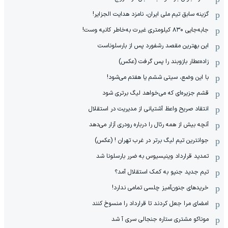
گزینه سابق تیم ملی ایران، نامزد هدایت الجزایر!
جابه‌جایی ۸۳۰ کیلومتری غیرت به‌خاطر کانیه وست!
این بهترین مقصد رشفورد پس از بارسلوناست
زاده‌عطار بازوبند را پس گرفت (عکس)
با این وضع، سیتی ششم یا هفتم می‌شود!
قشم جزیره‌ای که می‌خواهد لیگ برتری شود
انتقاد صریح واعظ آشتیانی از مدیریت در استقلال
آنچه بیش از همه رئال را درباره رودری آزار می‌دهد
جوانترین تیم لیگ برتر در غرب تهران ! (عکس)
تمدید قرارداد وینیسیوس به ضرر بارسلونا شد
تیم جدید جنپو به کمک استقلال آمد؟
خریدهای جنون‌آمیز چلسی تمامی ندارد!
امضای مرا جعل کردند تا قرارداد را منسوخ کنند
موناکو مشتری ستاره جنجالی سری آ شد