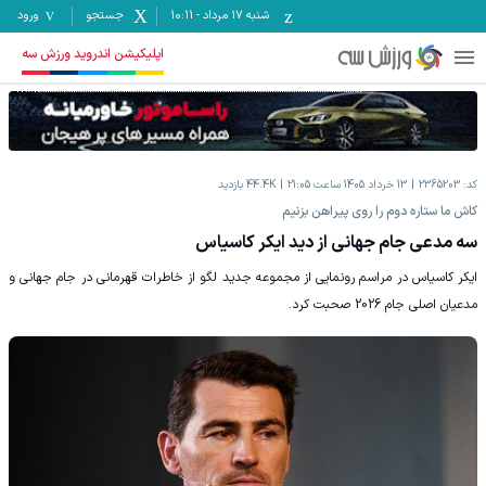
شنبه ۱۷ مرداد
-
10:11
جستجو
ورود
اپلیکیشن اندروید ورزش سه
کد:
2365203
13 خرداد 1405 ساعت 21:05
44.4K
بازدید
‫کاش ما ستاره دوم را روی پیراهن بزنیم
سه مدعی جام جهانی از دید ایکر کاسیاس
‫ایکر کاسیاس در مراسم رونمایی از مجموعه جدید لگو از خاطرات قهرمانی در جام جهانی و
مدعیان اصلی جام 2026 صحبت کرد.