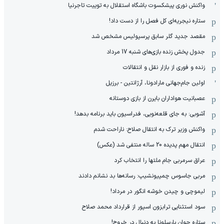
واکنش نوری پیشکسوت باشگاه استقلال به توییت تاجرنیا
ستاره نیجریه‌ای کل فصل را از دست داد!
مقصد جدید گلر سابق پرسپولیس مشخص شد
جدول پخش زنده بازی‌های شنبه 17 مرداد
زنده و فوری از بازار نقل و انتقالات
اولین جام‌جهانی مارادونا، آرژانتین - برزیل
عصبانیت هواداران بایرن از بازی دوستانه
آشوبی: به جای قلعه‌نویی، فدراسیون باید برنامه بدهد!
واکنش وزیر ترک به انتقال صلاح: ناراحت شدم
انتقال مهم پدیده 20 ساله منتفی شد (عکس)
عراق سرمربی جام ملتها را انتخاب کرد
مربی جاسوس چمپیونشیپ: رسانه‌ها بد نشانم دادند
لیموچی و چیدن خوشه انگور در مرداد!
سود استثنایی ترابزون اسپور از قرارداد محمد صلاح
ستاره جوان بارسلونا به دنبال در خروج!