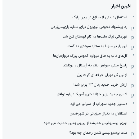
آخرین اخبار
استقبال دیدنی از صلاح در پاپارا پارک
رد پیشنهاد نجومی لیورپول برای ستاره پاری‌سن‌ژرمن
قهرمانی لیگ ملت‌ها به کام لهستان تلخ شد
این بار بارسلونا به ستاره سوئدی نه گفت!
گل‌های ناب به طاق دروازه؛ کابوس بزرگ دروازه‌بان‌ها
پاسخ منفی جواهر اینتر به آرسنال و یونایتد
اولین گل دوران حرفه ای گرت بیل
ارزش خرید جدید رئال 93 برابر شد!
ادعای جدید وزیر خزانه داری آمریکا درباره توافق
دستیار جدید سهراب از اسپانیا می آید
استقلال به دنبال میزبانی در شهرقدس
نوری: پرسپولیس همیشه از بیرون زمین حمایت می شود
علت پرسپولیسی شدن رحمان چه بود؟