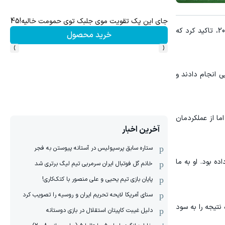
جای این پک تقویت موی جلبک توی حمومت خالیه!45%تخفیف
پودر
به گزارش "ورزش سه"، نبیل عماد دونگا پس از شکست دو بر یک مصر برابر برزیل در آخرین دیدار دوستانه پیش از جام جهانی 2026، تاکید کرد که
خرید محصول
›
‹
ی انجام دادند و
ما از عملکردمان
آخرین اخبار
ستاره سابق پرسپولیس در آستانه پیوستن به فجر
ه بود. او به ما
خانم گل فوتبال ایران سرمربی تیم لیگ برتری شد
پایان بازی تیم یحیی و علی منصور با کتک‌کاری!
سنای آمریکا لایحه تحریم ایران و روسیه را تصویب کرد
نتیجه را به سود
دلیل غیبت کاپیتان استقلال در بازی دوستانه