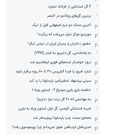
6 گل استثنایی از فرانک لمپارد
برترین گل‌های رونالدو در النصر
آخرین محک دو تیم اصفهانی قبل از لیگ
مورینیو هرگز نباید می‌رفت که برگردد!
حضور دختران و پسران ایران در نیشن لیگز!
به یادماندنی، گل دلپیرو به اینتر (1998)
نروژ خواستار استعفای فوری اینفانتینو شد
شاید امروز یا فردا آتش‌بس ۳۰ تا ۶۰ روزه برقرار شود
سیتی پیشنهاد تحقیرآمیز بارسلونا را رد کرد
خلاصه بازی بایرن مونیخ 2 - استون ویلا 1
به مهاجمی که 20 گل بزند نیاز نداریم!
ضربه استثنائی گومس؛ گل اول استون ویلا به بایرن
معمای سمت چپ بارسلونا پیچیده‌تر شد
مدیرعامل ذوب‌آهن: هنوز نمی‌دانم چرا پورموسوی رفت!