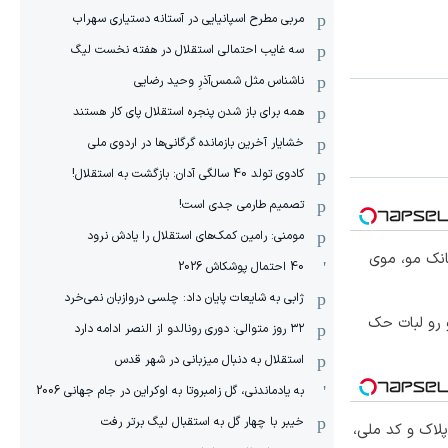
مربی مطرح اسپانیایی در آستانه دستیاری سهراب
سه غایب احتمالی استقلال در هفته نخست لیگ
ناشناس مثل شمس‌آذرِ وحید رضایی
همه برای باز شدن پنجره استقلال پای کار هستند
خشایار آخرین بازمانده گرگانی‌ها در اردوی ملی
کادوی تولد 40 سالگی آدان: بازگشت به استقلال!
تصمیم طارمی جدی است!
مومنی: رامین کمک‌های استقلال را یادش نرود
انک مو، موی
40 احتمال پوشکاش 2026
ژابی به شایعات پایان داد: چلسی دروازبان نمی‌خرد
 رو لبات حک
۳۲ روز متوالی: دوری رونالدو از النصر ادامه دارد
استقلال به دنبال میزبانی در شهر قدس
به یادماندنی، گل زامبروتا به اوکراین در جام جهانی 2006
خیبر با چهار گل به استقبال لیگ برتر رفت
پلاک و کد ملی،