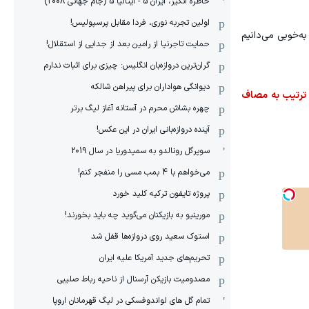
خاطره انگیز، ایران 5 - ایتالیا 5 (جام جهانی 2008)
اولین تجربه نوری، فردا مقابل پرسپولیس!
به‌خوبی می‌دانیم
حمایت تاجرنیا از رامین بعد از جدایی از استقلال!
گران‌ترین دروازه‌بان انگلیس: چیزی برای اثبات ندارم
دیوانگی هواداران برای پیراهن شالکه
رد و پس از آن به ترتیب به مصاف
چهره بشاش محرم در آستانه آغاز لیگ برتر
آینده دروازه‌بانی ایران در این عکس!
سوپرگل رونالدو به سمپدوریا در سال 2019
می‌خواهم با 4 بمب مسی را منفجر کنم!
پروژه تایفون ترکیه کلید خورد
مورینیو به بازیکنان می‌گوید چه باید بخورند!
استوک سعید روی دروازه‌ها قفل شد
تحریم‌های جدید آمریکا علیه ایران
مصدومیت بازیکن آرسنال از ناحیه رباط صلیبی
تمام گل های لواندوفسکی در لیگ قهرمانان اروپا