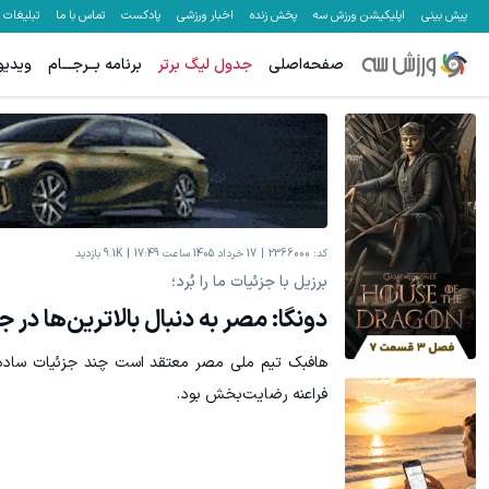
پیش بینی
اپلیکیشن ورزش سه
پخش زنده
اخبار ورزشی
پادکست
تماس با ما
تبلیغات
صفحه‌اصلی
جدول لیگ برتر
برنامه بــرجـــام
ویدیو
کد:
2366000
17 خرداد 1405 ساعت 17:49
9.1K
بازدید
برزیل با جزئیات ما را بُرد؛
دونگا: مصر به دنبال بالاترین‌ها در
هافبک تیم ملی مصر معتقد است چند جزئیات ساده ب
فراعنه رضایت‌بخش بود.