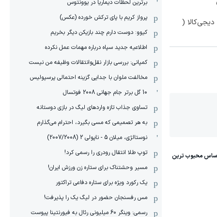
برترین لحظات دیماریا در یوونتوس
پرواز کریم با پای ترکش خورده (عکس)
یجی‌کالا (
کیوو: دوست دارم چند بازیکن دیگر بخریم
اطلاعیه جدید سپاه درباره مهمات عمل نکرده
کمپانی: بررسی بازار نقل‌وانتقالات وظیفه من نیست
مخالفت ملوان با جدایی گزینه احتمالی پرسپولیس
10 گل برتر جام جهانی 2008 فوتسال
تساوی جذاب تازه واردهای لیگ در بازی دوستانه
به هر تصمیمی که مسی بگیرد، احترام می‌گذارم
نوستالژی، میلان 5 - ناپولی 2 (2007/2008)
توپ طلا انتقال رودری را رسمی کرد!
مسیر وحشتناک برای ستاره زن ورزش ایران!
یک رکورد ویژه برای ستاره دفاعی تراکتور
مس رفسنجان حضور در لیگ یک را پذیرفت!
رسمی: وینگر 60 میلیونی رئال به فیورنتینا پیوست