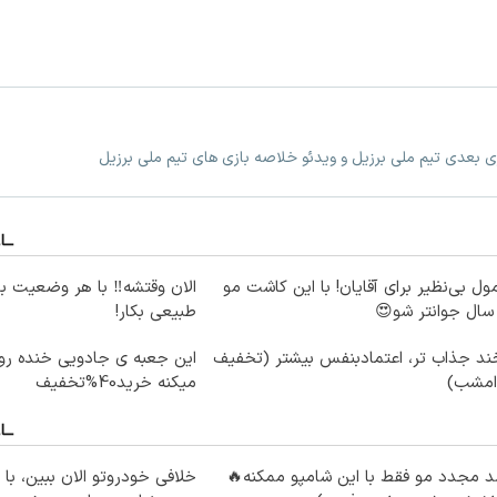
زی بعدی تیم ملی برزیل و ویدئو خلاصه بازی های تیم ملی برزیل
ول بی‌نظیر برای آقایان! با این کاشت مو
الان وقتشه‼️ با هر وضعیت ب
طبیعی بکار!
ند جذاب تر، اعتمادبنفس بیشتر (تخفیف
این جعبه ی جادویی خنده رو
 امشب)
میکنه خرید40%تخفیف
 مجدد مو فقط با این شامپو ممکنه🔥
خلافی خودروتو الان ببین، با 