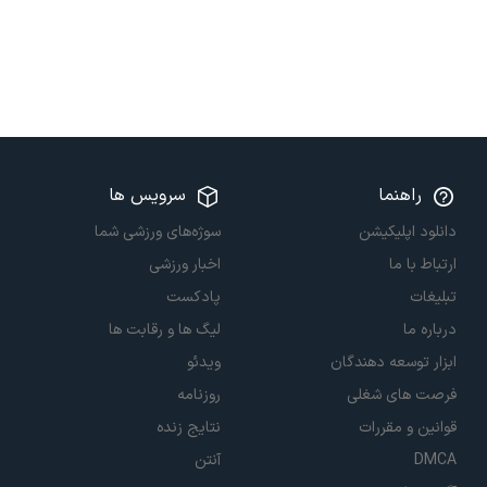
راهنما
سرویس ها
دانلود اپلیکیشن
سوژه‌های ورزشی شما
ارتباط با ما
اخبار ورزشی
تبلیغات
پادکست
درباره ما
لیگ ها و رقابت ها
ابزار توسعه دهندگان
ویدئو
فرصت های شغلی
روزنامه
قوانین و مقررات
نتایج زنده
DMCA
آنتن