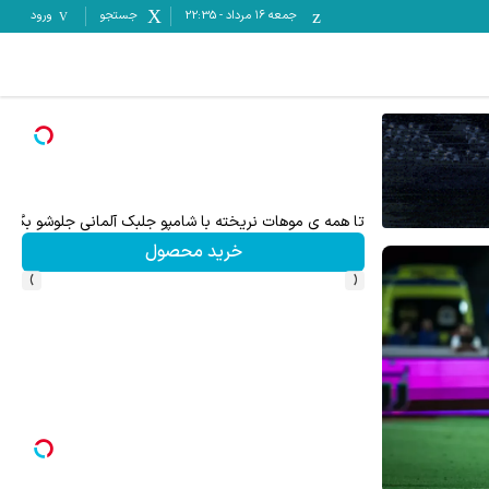
جمعه ۱۶ مرداد
-
22:35
جستجو
ورود
تا همه ی موهات نریخته با شامپو جلبک آلمانی جلوشو بگیر45%تخفیف
جای 
خرید محصول
›
‹