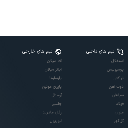
تیم های داخلی
تیم های خارجی
استقلال
آث میلان
پرسپولیس
اینتر میلان
تراکتور
بارسلونا
ذوب آهن
بایرن مونیخ
سپاهان
آرسنال
فولاد
چلسی
ملوان
رئال مادرید
گل‌گهر
لیورپول