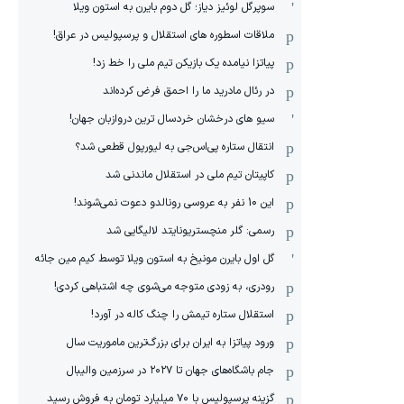
سوپرگل لوئیز دیاز؛ گل دوم بایرن به استون ویلا
ملاقات اسطوره های استقلال و پرسپولیس در عراق!
پیاتزا نیامده یک بازیکن تیم ملی را خط زد!
در رئال مادرید ما را احمق فرض کرده‌اند
سیو های درخشان خردسال ترین دروازبان جهان!
انتقال ستاره پی‌اس‌جی به لیورپول قطعی شد؟
کاپیتان تیم ملی در استقلال ماندنی شد
این 10 نفر به عروسی رونالدو دعوت نمی‌شوند!
رسمی: گلر منچستریونایتد لالیگایی شد
گل اول بایرن مونیخ به استون ویلا توسط کیم مین جائه
رودری، به زودی متوجه می‌شوی چه اشتباهی کردی!
استقلال ستاره تیمش را چنگ کاله در آورد!
ورود پیاتزا به ایران برای بزرگ‌ترین ماموریت سال
جام باشگاه‌های جهان تا ۲۰۲۷ در سرزمین والیبال
گزینه پرسپولیس با ۷۰ میلیارد تومان به فروش رسید