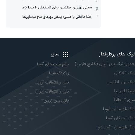
سیتی بهترین جانشین برای کاپیتانش را پیدا کرد
خداحافظی با مسی؛ یادآور روزهای تلخ بارسایی‌ها
لیگ های پرطرفدار
سایر
جدول لیگ برتر ایران (خلیج فارس)
جام ملت های آسیا
لیگ آزادگان
رنکینگ فیفا
لیگ برتر انگلیس
نقل و انتقالات اروپا
لالیگا اسپانیا
نقل و انتقالات ایران
سری آ ایتالیا
پاری سن ژرمن
لیگ قهرمانان اروپا
لیگ نخبگان آسیا
لیگ قهرمانان آسیا دو