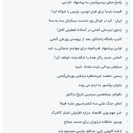
پاسخ منفی پرسپولیس به پیشنهاد خارجی
قیمت بارسا برای فران تورس، پاریس را شوکه کرد!
ایران - کره در فینال روز نخست بسکتبال سه به سه!
اردوی تیم ملی کشتی در آستانه تعطیلی کامل!
کلیپ باشگاه پاختاکور بعد از پیوستن پورعلی گنجی
اولین پیشنهاد فنرباغچه برای مهاجم جنجالی رد شد
الماس جدید رئال همه را شگفت‌زده خواهد کرد!
سیاوش یزدانی بلیت بغداد خرید
رسمی: مقصد غیرمنتظره مرتضی پورعلی‌گنجی
بانوان بوکسور به اردو می روند
نکونام، پنجاهمین سرمربی تاریخ تراکتور
اعلان جنگ علنی سه کنفدراسیون علیه فیفا!
خبر مهم وزیر اقتصاد درباره افزایش اعتبار کالابرگ
ویدیو خلاقانه ترابوزان برای محمد صلاح
ادامه کابوس ژابی: مدافع چلسی مصدوم شد