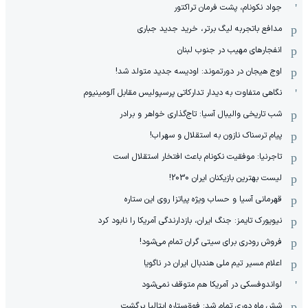
جواد نکونام، پشت فرمان تراکتور
مدافع باتجربه لیگ برتر، خرید جدید جباری
انفجارهای مهیب در جنوب لبنان
اوج هیجان در دورتموند: اودیسه جدید متولد شد!
نگاهی متفاوت به دیدار تدارکاتی پرسپولیس مقابل آلومینیوم
شب تاریخی والیبال آسیا: تاج‌گذاری خواهر و برادر
پیام ترسناک نازون به استقلال و سهراب!
تاجرنیا: موفقیت نکونام باعث افتخار استقلال است
لیست بهترین بازیکنان ایران 2030!
قهرمانی آسیا و حساب ویژه پیاتزا روی این ستاره
نیویورک تایمز: جنگ ایران، بازدارندگی آمریکا را نابود کرد
فروش رودری برای سیتی گران تمام می‌شود!
اعلام مسیر تیم ملی هندبال ایران در ناگویا
لواندوفسکی در آمریکا هم متوقف نمی‌شود
شش ماه دوری تمام شد: فوق‌ستاره ایتالیا برگشت