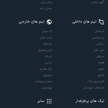
آگهی دولتی
پیش بینی
پخش زنده
تیم های داخلی
تیم های خارجی
استقلال
آث میلان
پرسپولیس
اینتر میلان
تراکتور
بارسلونا
ذوب آهن
بایرن مونیخ
سپاهان
آرسنال
فولاد
چلسی
ملوان
رئال مادرید
گل‌گهر
لیورپول
آلومینیوم اراک
منچستریونایتد
استقلال خوزستان
یوونتوس
لیگ های پرطرفدار
سایر