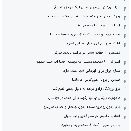
تنها خرید پُر زرق‌وبرق مدعی لیگ در بازار شلوغ
ورود پلیس به پرونده پست جنجالی منتسب به خیبر
آسیا در ژاپن به جان هم می‌افتد!
طعنه مورینیو به پپ: تعطیلات برای ضعیف‌هاست!
اطلاعیه روبین کازان برای جدایی کسری
تصاویری از حضور مسی در مراسم یادبود پدرش
اعتراض ۶۳ نماینده مجلس به توسعه اختیارات رئیس‌جمهور
ستاره ایران برای قهرمانی آسیا نقشه دارد
طارمی از پرواز المپیاکوس جا ماند!
برق ورزشگاه آزادی بازهم به دلیل بدهی قطع شد
ماموریت ویژه برای تنها رکورد باقی مانده در فوتسال
با یا بدون رودری: نسخه بدون جنجال و جذاب مورینیو!
انقلاب خاموش در مخوف‌‌ترین تیم جهان
برناردو سیلوا، آماده فرماندهی رئال مادرید