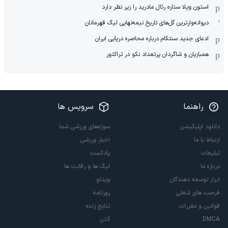
استون ویلا ستاره رئال مادرید را زیر نظر دارد
دیوانه‌وارترین گل‌های تاریخ نیمه‌نهایی لیگ قهرمانان
ادعای جدید سنتکام درباره محاصره دریایی ایران
همبازیان و شاگردان پرتعداد نکو در تراکتور
راهنما
سرویس ها
دانلود اپلیکیشن
سوژه‌های ورزشی شما
ارتباط با ما
اخبار ورزشی
تبلیغات
پادکست
درباره ما
لیگ ها و رقابت ها
ابزار توسعه دهندگان
ویدئو
فرصت های شغلی
روزنامه
قوانین و مقررات
نتایج زنده
DMCA
آنتن