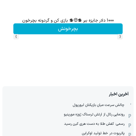
1000 دلار جایزه ببر 💲🤑💲 بازی کن و گردونه بچرخون
بچرخونش
›
‹
آخرین اخبار
چالش سرعت میان بازیکنان لیورپول
رونمایی رئال از ارتش ترسناک ژوزه مورینیو
رسمی: کفش طلا به دست هری کین رسید
پاتریوت در خط تولید اوکراین