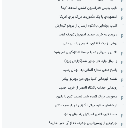
نایب رئیس فدراسیون کشتی استعفا کرد!
اسطوره‌ای با یک مأموریت بزرگ برای آمریکا
کلیپ رونمایی باشکوه آرسنال از برونو گیمارش
داروین به خرید جدید لیورپول تبریک گفت
برشی از یک گفتگوی قدیمی با علی دایی
نادال و میراثی که با جام‌ها اندازه‌گیری نمی‌شود
والیبال وارد فاز جنون شد(گزارش ویژه)
پاسخ منفی ستاره آلمانی به الهلال رسید
نقشه قهرمانی آسیا روی میز روبرتو پیاتزا
رونمایی جذاب باشگاه النصر از خرید جدید
ماموریت بزرگ انجام شد: تمدید کین با بایرن
درخشش ستاره ایرانی؛ گلزنی الهیار صیادمنش
حمله توپخانه‌ای اسرائیل به لبنان و غزه
جزئیاتی از پرسپولیسِ جدید، که از آن ‌خبر ندارید!