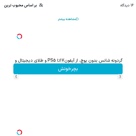
16
دیدگاه
بر اساس محبوب ترین
مشاهده بیشتر
گردونه شانس بدون پوچ، از آیفون17تا PS5 و طلای دیجیتال و دلار🔥
بچرخونش
›
‹