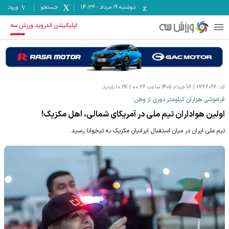
دوشنبه ۱۹ مرداد
-
14:36
جستجو
ورود
اپلیکیشن اندروید ورزش سه
کد:
2366096
18 خرداد 1405 ساعت 00:36
10.2K
بازدید
فراموشی هزاران کیلومتر دوری از وطن؛
اولین هواداران تیم ملی در آمریکای شمالی، اهل مکزیک!
تیم ملی ایران در میان استقبال ایرانیان مکزیک به تیخوانا رسید.