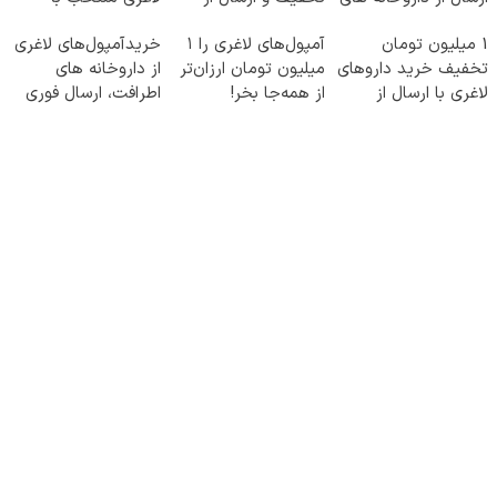
معتبر
داروخانه‌
ارسال از داروخانه
1 میلیون تومان
آمپول‌های لاغری را ۱
خریدآمپول‌های لاغری
نزدیکت
تخفیف خرید داروهای
میلیون تومان ارزان‌تر
از داروخانه های
لاغری با ارسال از
از همه‌جا بخر!
اطرافت، ارسال فوری
داروخانه و پک یخ!
همراه با پک یخ!