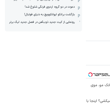
دعوت در دو گروه: اردوی فرنگی شلوغ شد!
بازگشت برانکو ایوانکوویچ به دنیای فوتبال!
رونمایی از کیت جدید ذوب‌آهن در فصل جدید لیگ برتر
انک مو، موی
کشی؟ اینجا با