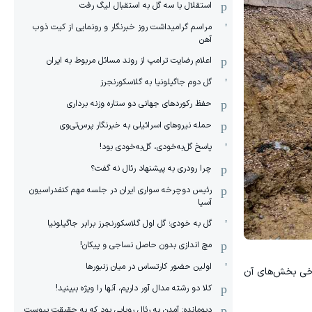
استقلال با سه گل به استقبال لیگ رفت
مراسم گرامیداشت روز خبرنگار و رونمایی از کیت ذوب
آهن
اعلام رضایت ترامپ از روند مسائل مربوط به ایران
گل دوم جاگیلونیا به گلاسکورنجرز
حفظ رکوردهای جهانی دو ستاره وزنه برداری
حمله نیروهای اسرائیلی به خبرنگار پرس‌تی‌وی
پاسخ گل‌به‌خودی، گل‌به‌خودی بود!
چرا رودری به پیشنهاد رئال نه گفت؟
رئیس دوچرخه سواری ایران در جلسه مهم کنفدراسیون
آسیا
گل به خودی؛ گل اول گلاسکورنجرز برابر جاگیلونیا
مچ اندازی بدون حاصل نساجی و پیکان!
اولین حضور کارتساس در میان زنبورها
برخی بخش‌های آن
کلا دو‌ رشته مدال آور داریم، آنها را ویژه ببینید!
دیومانده: آمدن به رئال رویایی بود که به حقیقت پیوست