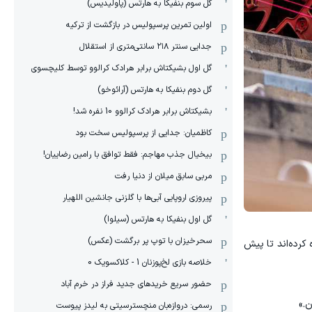
گل سوم بنفیکا به هارتس (پاولیدیس)
اولین تمرین پرسپولیس در بازگشت از ترکیه
جدایی سنتر ۲۱۸ سانتی‌متری از استقلال
گل اول بشیکتاش برابر هرادک کرالوو توسط کلیچسوی
گل دوم بنفیکا به هارتس (آرائوخو)
بشیکتاش برابر هرادک کرالوو 10 نفره شد!
کاظمیان: جدایی از پرسپولیس سخت بود
بیخیال جذب مهاجم: فقط توافق با رامین رضاییان!
مربی سابق میلان از دنیا رفت
پیروزی اروپایی آبی‌ها با گلزنی جانشین اللهیار
گل اول بنفیکا به هارتس (سیلوا)
سحرخیزان با توپ پر برگشت (عکس)
کرده‌اند تا پیش
خلاصه بازی لخ‌پوزنان 1 - کلاکسویک 0
حضور سریع خریدهای جدید فراز در خرم آباد
ن.»
رسمی: دروازه‌بان منچسترسیتی به لیدز پیوست