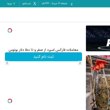
جمعه ۱۶ مرداد
-
05:44
جستجو
ورود
 از صفر و تا ۵۰۰ دلار بونوس
۵۰ درصد کش بک در حساب معاملاتی ecn بروکر اینوسلو
ثبت نام کنید
ثبت نام کنید
›
‹