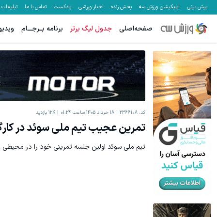
پیش بینی
اپلیکیشن ورزش سه
پخش زنده
اخبار ورزشی
پادکست
تماس با ما
تبلیغات
صفحه‌اصلی
جدول لیگ برتر
برنامه بــرجـــام
ویدیو
کد:
2366108
18 خرداد 1405 ساعت 01:24
12K
بازدید
تمرین عجیب تیم ملی سوئد در کارگ
تیم ملی سوئد اولین جلسه تمرینی خود را در محیطی ع