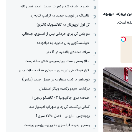
خیبر با اضافه شدن نفرات جدید، آماده فصل تازه
زینه داشته باشد. هدف از این پروژه، «بهبود
قالیباف در توییت جدید به ترامپ کنایه زد
شده است.
گل اول لخ‌پوزنان به کلاکسویک (آگنرو)
دو پاس گل برای حردانی پس از استوری جنجالی
خوشامدگویی رئال مادرید به دیامونده
میلاد محمدی بالاخره در 11 نفر
حالا رسمی است: وینیسیوس شش ساله بست
اتاق فرماندهی نیروهای سعودی هدف حملات یمن
ذوب‌آهن با کیت متفاوت در فصل جدید (عکس)
بازگشت امیدوارکننده وینگر استقلال
خلاصه بازی جاگیلونیا 2 - گلاسکو رنجرز 1
آسانی برگشت، گل زد و سهراب امیدوار شد
یوونتوس - ناپولی ، فصل 2020 سری آ
رسمی: پدیده فرانسوی به پاری‌سن‌ژرمن پیوست