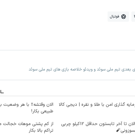
فوتبال
زی بعدی تیم ملی سوئد و ویدئو خلاصه بازی های تیم ملی سوئد
ایه گذاری امن با طلا و نقره | دیجی کالا
الان وقتشه‼️ با هر وضعیت ب
طبیعی بکار!
از الان تا آخر تابستون حداقل 12کیلو چربی
از کم پشتی موهات خجالت می
سوزونی🧨
تراکم بالا بکار