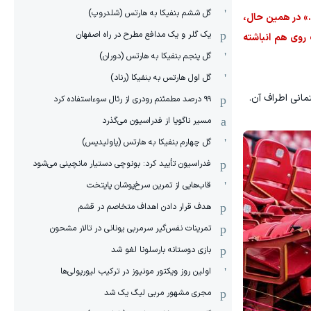
گل ششم بنفیکا به هارتس (شلدروپ)
بود.» در همین حال،
یک گلر و یک مدافع مطرح در راه اصفهان
روی هم انباشته
گل پنجم بنفیکا به هارتس (دوران)
گل اول هارتس به بنفیکا (رناد)
مانی اطراف آن.
۹۹ درصد مطمئنم رودری از رئال سوءاستفاده کرد
مسیر ناگویا از فدراسیون می‌گذرد
گل چهارم بنفیکا به هارتس (پاولیدیس)
فدراسیون تأیید کرد: بونوچی دستیار مانچینی می‌شود
قاب‌هایی از تمرین سرخ‌پوشان پایتخت
هدف قرار دادن اهداف متخاصم در قشم
‏تمرینات نفس‌گیر سرمربی یونانی در تالار مشحون
بازی دوستانه بارسلونا لغو شد
اولین روز ویکتور مونیوز در ترکیب لیورپولی‌ها
مجری مشهور مربی لیگ یک شد