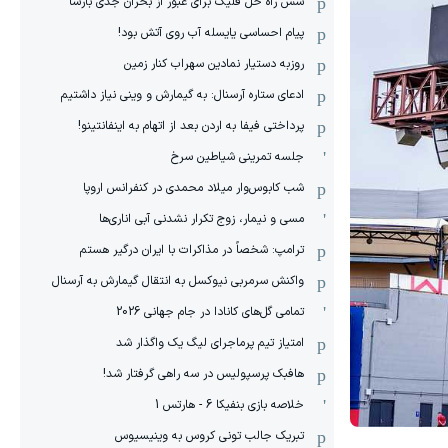
شش راه حل فلیک برای عبور از بحران جدی بارسا
پیام احساسی یایسله آب روی آتش بود!
روزبه دستیار نمادین سهراب کنار زمین
ادعای ستاره آرسنال: به گیمارش و وینی نیاز داشتیم
پرداختی فیفا به اردن بعد از اتهام به اینفانتینو!
جلسه تمرینی شیاطین سرخ
شب کابوس‌وار میلاد محمدی در کنفرانس اروپا
مسی و نیمار، زوج تکرار نشدنی آبی اناری‌ها
ترامپ: شخصاً در مذاکرات با ایران درگیر هستم
واکنش سرمربی نیوکسل به انتقال گیمارش به آرسنال
تمامی گل‌های کانادا در جام جهانی 2026
امتیاز تیم پرماجرای لیگ یک واگذار شد
هافبک پرسپولیس در سه راهی گرفتار شد!
خلاصه بازی بنفیکا 6 - هارتس 1
تبریک جالب تونی کروس به وینیسیوس