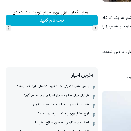
وی سهام تویوتا - کلیک کن
ترید EURUSD با اسپرد از صفر پیپ
ر به یک کارگاه
نام کنید
ثبت نام کنید
›
‹
ید و همه‌چیز را
ً آغاز شده است. پس از سفری طولانی، اعضای تیم ملی روز گذشته حوالی ساعت ۵ عصر وارد دالاس شدند.
آخرین اخبار
ید.
بدون عقب نشینی: همه تورنمنت‌های فیفا تحریمند!
فوتبال برای ستاره سابق اسپانیا و بارسا می‌گرید
قمار بزرگ سهراب با سه مدافع استقلال
اوج فشار روی رافینیا با رقبای جدید!
لطفا این ستاره را به جای صلاح نخرید!