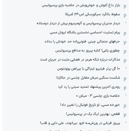
بازار داغ آغوش و خوش‌و‌بش در حاشیه بازی پرسپولیس
سقوط بالگرد سیکورسکی اس-۶۴ آمریکا
دیدار مدیران پرسپولیس و آلومینیوم پیش از دیدار دوستانه
پیام تسلیت احساسی نخستین باشگاه لیونل مسی
حرفهای جنجالی چینی: فنونی‌زاده حد خودش را بداند
چطوری یاغی! کنایه پیروز به مدافع پرسپولیس
مذاکرات درباره تنگه هرمز در فضایی مثبت در جریان است
10 گل برتر فیلیپو اینزاگی با پیراهن یوونتوس
شکست سنگین میلان مقابل چلسی در جاکارتا
رودری آخرین پیشنهاد تمدید سیتی را رد کرد
خلاصه بازی چلسی 3 - میلان 0
خورخه مسی، او تاریخ فوتبال را تغییر داد!
قطعی: بهترین لیگ یک در پرسپولیس!
پیروز قربانی در ورزش‌سه لایو: بیرانوند، علی دایی و قلب!