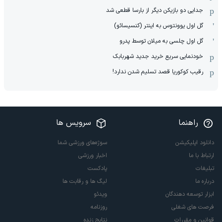
جدایی دو بازیکن دیگر از بارسا قطعی شد
گل اول یوونتوس به اینتر (کنسیسائو)
گل اول چلسی به میلان توسط پدرو
خودنمایی سریع خرید جدید شهربابک
رقیب کوکوریا قصد تسلیم شدن ندارد!
راهنما
سرویس ها
دانلود اپلیکیشن
سوژه‌های ورزشی شما
ارتباط با ما
اخبار ورزشی
تبلیغات
پادکست
درباره ما
لیگ ها و رقابت ها
ابزار توسعه دهندگان
ویدئو
فرصت های شغلی
روزنامه
قوانین و مقررات
نتایج زنده