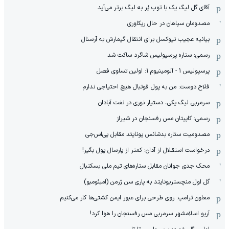
آقای گل لیگ یک با توپ پُر به لیگ برتر می‌آید
مصدومان سپاهان در حال ریکاوری
بیانیه عجیب نیوکسل برای انتقال گیمارش به آرسنال
رسمی: ستاره پرسپولیس شاگرد ساکت شد
پرسپولیس 1 - آلومینیوم 1: اولین تساوی فصل
فلاح دوست: من به پول فوتبال هیچ احتیاجی ندارم
سرمربی لیگ یکی، دستیار نوری در نفت آبادان
رسمی: کاپیتان مس رفسنجان در شیراز
مصدومیت ستاره بدشانس یونایتد مقابل پی‌اس‌جی
درخواست استقلال از آدان: کمتر از پارسال پول بگیر!
محک جدی ‌جوانان مقابل ستاره‌های تیم ملی بسکتبال
گل اول منچستریونایتد به پاری سن ژرمن (امبئومبو)
معاون ترامپ: روی طرحی برای عبور ایمن کشتی‌ها کار می‌کنیم
آریو اسلامشهر سرمربی مس رفسنجان را هوا کرد!