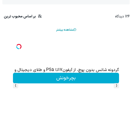
126
دیدگاه
بر اساس محبوب ترین
مشاهده بیشتر
گردونه شانس بدون پوچ، از آیفون17تا PS5 و طلای دیجیتال و دلار🔥
بچرخونش
›
‹