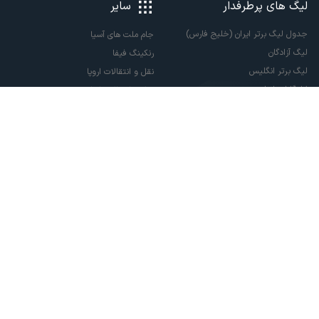
لیگ های پرطرفدار
سایر
جدول لیگ برتر ایران (خلیج فارس)
جام ملت های آسیا
لیگ آزادگان
رنکینگ فیفا
لیگ برتر انگلیس
نقل و انتقالات اروپا
لالیگا اسپانیا
نقل و انتقالات ایران
سری آ ایتالیا
پاری سن ژرمن
لیگ قهرمانان اروپا
لیگ نخبگان آسیا
لیگ قهرمانان آسیا دو
لیگ برتر فوتسال
تمام حقوق مادی و معنوی این سایت متعلق به ورزش سه می باشد. شما می توانید از
سایت ورزش سه در صورت پذیرش موافقت نامه کاربری استفاده نمایید.