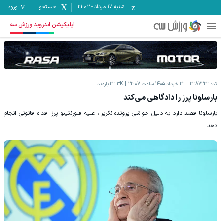
شنبه ۱۷ مرداد
-
21:02
جستجو
ورود
اپلیکیشن اندروید ورزش سه
کد:
2387223
22 خرداد 1405 ساعت 22:07
23.3K
بازدید
بارسلونا پرز را دادگاهی می‌کند
بارسلونا قصد دارد به دلیل حواشی پرونده نگریرا، علیه فلورنتینو پرز اقدام قانونی انجام
دهد.