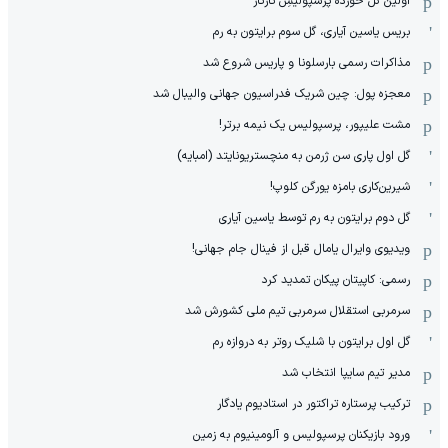
اولین گل خورده پرسپولیسِ تارتار
بریس یاسین آیاری، گل سوم برایتون به رم
مذاکرات رسمی بارسلونا و پاریس شروع شد
معجزه پول: چین شریک فدراسیون جهانی والیبال شد
مشت علیپور، پرسپولیس یک نیمه برتر!
گل اول پاری سن ژرمن به منچستریونایتد (امبایه)
شیرین‌کاری بامزه یورگن کلوپ!
گل دوم برایتون به رم توسط یاسین آیاری
ویدیوی وایرال یامال قبل از فینال جام جهانی!
رسمی: کاپیتان پیکان تمدید کرد
سرمربی استقلال سرمربی تیم ملی کشورش شد
گل اول برایتون با شلیک روتر به دروازه رم
مدیر تیم سایپا انتخاب شد
ترکیب پرستاره تراکتور در استادیوم یادگار
ورود بازیکنان پرسپولیس و آلومینیوم به زمین