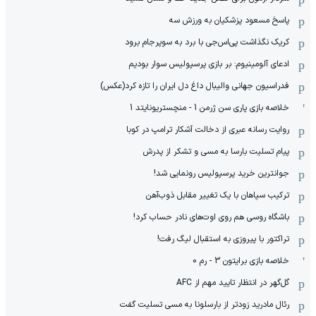
پاسخ مسعود پزشکیان به ورزش سه
کریک نگذاشت پی‌اس‌جی با برد به سوپرجام برود
ادعای آلومینیوم: بر بازی پرسپولیس سوار بودیم
فدراسیون جهانی والیبال داغ دل ایران را تازه کرد(عکس)
خلاصه بازی پاری سن ژرمن 1 - منچستریونایتد 1
روایت رسانه عبری از دخالت آشکار ترامپ در کوبا
پیام تسلیت بارسا به مسی و تشکر از پدرش
جوانترین خرید پرسپولیس رونمایی شد!
ترکیب سپاهان با یک تغییر مقابل ذوب‌آهن
باشگاه روسی هم روی اوت‌های نادر حساب کرد!
تراکتور با پیروزی به استقبال لیگ رفت!
خلاصه بازی برایتون 3 - رم 0
گل‌گهر در انتظار تایید مهم از ‌AFC
رئال مادرید زودتر از بارسلونا به مسی تسلیت گفت