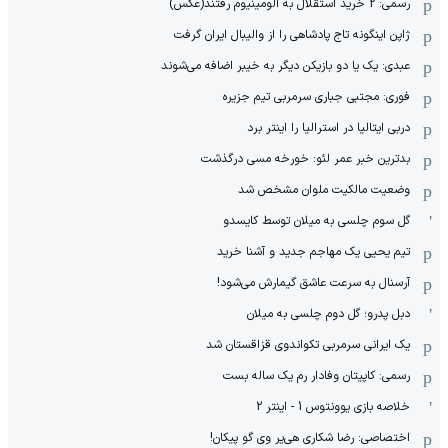
رسمی: 2 خرید استقلال به آلومینیوم رفتند(عکس)
ژاپن اینگونه تاج پادشاهی را از والیبال ایران گرفت
عبدی: یک یا دو بازیکن دیگر به خیبر اضافه می‌شوند
فوری: مجتبی جباری سرمربی تیم جزیره
دربی ایتالیا در استرالیا را اینتر برد
بدترین خبر عمر لئو: خورخه مسی درگذشت
وضعیت مالکیت ملوان مشخص شد
گل سوم چلسی به میلان توسط کایسدو
تیم یحیی یک مهاجم جدید و آشنا خرید
آرسنال به سرعت عاشق گیمارش می‌شود!
دبل پدرو؛ گل دوم چلسی به میلان
یک ایرانی سرمربی تکواندوی قزاقستان شد
رسمی: کاپیتان وفادار رم یک ساله بست
خلاصه بازی یوونتوس 1 - اینتر 2
اختصاصی: رضا شکاری هی‌یر وی‌ گو پیکان!