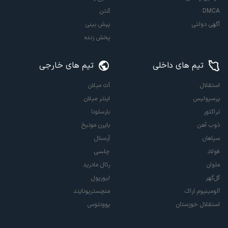
DMCA
آنتن
آگهی دولتی
پیش بینی
پخش زنده
تیم های داخلی
تیم های خارجی
استقلال
آث میلان
پرسپولیس
اینتر میلان
تراکتور
بارسلونا
ذوب آهن
بایرن مونیخ
سپاهان
آرسنال
فولاد
چلسی
ملوان
رئال مادرید
گل‌گهر
لیورپول
آلومینیوم اراک
منچستریونایتد
استقلال خوزستان
یوونتوس