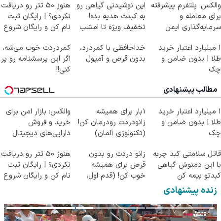
والکس: پلتفرم پیشرفته
این نوشیدنی گیاهی رو
هنوز 50 تتر رو دریافت
برای معامله و
به کبدت هدیه بده!
نکردی؟ | رایگان ثبت
سرمایه‌گذاری ایمن
تخفیف ویژه تا امشب
نام کن و رایگان شروع
کن!
۱ میلیارد اعتبار خرید
خداحافظی با کمردرد،
کمردردت خوب می‌شه،
طلا | بدون ضامن و
بدون قرص و آمپول
اگر این پرسشنامه رو پر
چک
کنی!!
مطالب پیشنهادی
۱ میلیارد اعتبار خرید
1بار برای همیشه
والکس: بازار امن برای
طلا | بدون ضامن و
زانودردت رودرمان کن!
خرید و فروش
چک
(تکنولوژی آلمان)
دارایی‌های دیجیتال
◂پرسشنامه▸
قاتل سلامتی کبد چربه
زانو دردت رو بدون
هنوز 50 تتر رو دریافت
با این دمنوش گیاهی
قرص برای همیشه
نکردی؟ | رایگان ثبت
کبدتو بیمه کن
خوب کن! (قدم اول،
نام کن و رایگان شروع
پرسش‌نامه)
کن!
زنده پیشنهادی