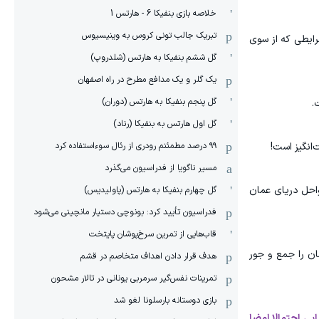
خلاصه بازی بنفیکا 6 - هارتس 1
تبریک جالب تونی کروس به وینیسیوس
رایطی که از سوی
گل ششم بنفیکا به هارتس (شلدروپ)
یک گلر و یک مدافع مطرح در راه اصفهان
گل پنجم بنفیکا به هارتس (دوران)
.
گل اول هارتس به بنفیکا (رناد)
۹۹ درصد مطمئنم رودری از رئال سوءاستفاده کرد
‌انگیز است!
مسیر ناگویا از فدراسیون می‌گذرد
احل دریای عمان
گل چهارم بنفیکا به هارتس (پاولیدیس)
فدراسیون تأیید کرد: بونوچی دستیار مانچینی می‌شود
قاب‌هایی از تمرین سرخ‌پوشان پایتخت
ان را جمع و جور
هدف قرار دادن اهداف متخاصم در قشم
‏تمرینات نفس‌گیر سرمربی یونانی در تالار مشحون
بازی دوستانه بارسلونا لغو شد
یی احتمالا امضا