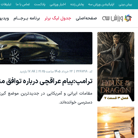
پیش بینی
اپلیکیشن ورزش سه
پخش زنده
اخبار ورزشی
پادکست
تماس با ما
تبلیغات
صفحه‌اصلی
جدول لیگ برتر
برنامه بــرجـــام
ویدیو
کد:
2387218
22 خرداد 1405 ساعت 21:25
17.8K
بازدید
ترامپ:پیام عراقچی درباره توافق م
مقامات ایرانی و آمریکایی در جدیدترین موضع گیری خ
دسترسی خوانده‌اند.