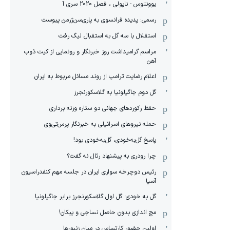
یوونتوس - ناپولی ، فصل 2020 سری آ
رسمی: پدیده فرانسوی به پاری‌سن‌ژرمن پیوست
استقلال با سه گل به استقبال لیگ رفت
مراسم گرامیداشت روز خبرنگار و رونمایی از کیت ذوب
آهن
اعلام رضایت ترامپ از روند مسائل مربوط به ایران
گل دوم جاگیلونیا به گلاسکورنجرز
حفظ رکوردهای جهانی دو ستاره وزنه برداری
حمله نیروهای اسرائیلی به خبرنگار پرس‌تی‌وی
پاسخ گل‌به‌خودی، گل‌به‌خودی بود!
چرا رودری به پیشنهاد رئال نه گفت؟
رئیس دوچرخه سواری ایران در جلسه مهم کنفدراسیون
آسیا
گل به خودی؛ گل اول گلاسکورنجرز برابر جاگیلونیا
مچ اندازی بدون حاصل نساجی و پیکان!
اولین حضور کارتساس در میان زنبورها