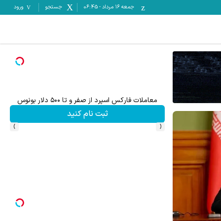
جمعه ۱۶ مرداد
-
06:45
جستجو
ورود
معاملات فارکس اسپرد از صفر و تا ۵۰۰ دلار بونوس
۵۰۰ دلار بونوس و اسپرد از صفر xauusd فقط در کپیتال اکستند
ثبت نام کنید
›
‹