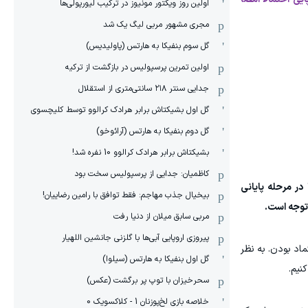
اولین روز ویکتور مونیوز در ترکیب لیورپولی‌ها
مجری مشهور مربی لیگ یک شد
گل سوم بنفیکا به هارتس (پاولیدیس)
اولین تمرین پرسپولیس در بازگشت از ترکیه
جدایی سنتر ۲۱۸ سانتی‌متری از استقلال
گل اول بشیکتاش برابر هرادک کرالوو توسط کلیچسوی
گل دوم بنفیکا به هارتس (آرائوخو)
بشیکتاش برابر هرادک کرالوو 10 نفره شد!
کاظمیان: جدایی از پرسپولیس سخت بود
ر مرحله پایانی
بیخیال جذب مهاجم: فقط توافق با رامین رضاییان!
 توجه است.
مربی سابق میلان از دنیا رفت
پیروزی اروپایی آبی‌ها با گلزنی جانشین اللهیار
اد بودن. به نظر
گل اول بنفیکا به هارتس (سیلوا)
نیم.
سحرخیزان با توپ پر برگشت (عکس)
خلاصه بازی لخ‌پوزنان 1 - کلاکسویک 0