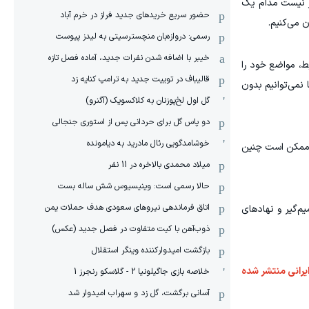
ار نیست مدام یک
حضور سریع خریدهای جدید فراز در خرم آباد
ن می‌کنیم.
رسمی: دروازه‌بان منچسترسیتی به لیدز پیوست
خیبر با اضافه شدن نفرات جدید، آماده فصل تازه
ط، مواضع خود را
قالیباف در توییت جدید به ترامپ کنایه زد
نمی‌توانیم بدون
گل اول لخ‌پوزنان به کلاکسویک (آگنرو)
دو پاس گل برای حردانی پس از استوری جنجالی
خوشامدگویی رئال مادرید به دیامونده
و ممکن است چنین
میلاد محمدی بالاخره در 11 نفر
حالا رسمی است: وینیسیوس شش ساله بست
اتاق فرماندهی نیروهای سعودی هدف حملات یمن
گیر و نهاد‌های
ذوب‌آهن با کیت متفاوت در فصل جدید (عکس)
بازگشت امیدوارکننده وینگر استقلال
م مذاکره‌کننده ایرانی منتشر شده
خلاصه بازی جاگیلونیا 2 - گلاسکو رنجرز 1
آسانی برگشت، گل زد و سهراب امیدوار شد