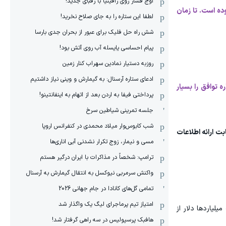
اوج فشار روی رافینیا با رقبای جدید!
ده است. تا زمان
لطفا این ستاره را به جای صلاح نخرید!
شش راه حل فلیک برای عبور از بحران جدی بارسا
پیام احساسی یایسله آب روی آتش بود!
روزبه دستیار نمادین سهراب کنار زمین
ادعای ستاره آرسنال: به گیمارش و وینی نیاز داشتیم
 توافق را بسیار
پرداختی فیفا به اردن بعد از اتهام به اینفانتینو!
جلسه تمرینی شیاطین سرخ
شب کابوس‌وار میلاد محمدی در کنفرانس اروپا
ت ارائه اطلاعات
مسی و نیمار، زوج تکرار نشدنی آبی اناری‌ها
ترامپ: شخصاً در مذاکرات با ایران درگیر هستم
واکنش سرمربی نیوکسل به انتقال گیمارش به آرسنال
تمامی گل‌های کانادا در جام جهانی 2026
امتیاز تیم پرماجرای لیگ یک واگذار شد
یارد‌ها دلار از
هافبک پرسپولیس در سه راهی گرفتار شد!