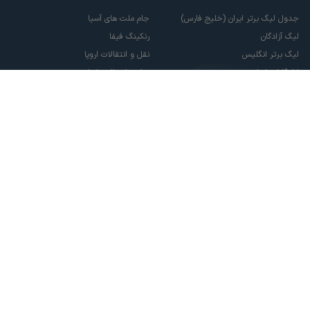
جدول لیگ برتر ایران (خلیج فارس)
جام ملت های آسیا
لیگ آزادگان
رنکینگ فیفا
لیگ برتر انگلیس
نقل و انتقالات اروپا
لالیگا اسپانیا
نقل و انتقالات ایران
سری آ ایتالیا
پاری سن ژرمن
لیگ قهرمانان اروپا
لیگ نخبگان آسیا
لیگ قهرمانان آسیا دو
لیگ برتر فوتسال
تمام حقوق مادی و معنوی این سایت متعلق به ورزش سه می باشد. شما می توانید از
سایت ورزش سه در صورت پذیرش موافقت نامه کاربری استفاده نمایید.