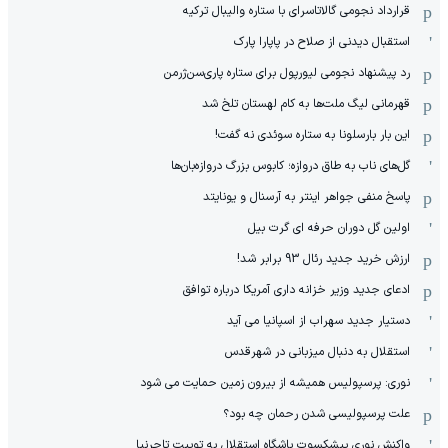
قرارداد نجومی گالاتاسرای با ستاره والیبال ترکیه
استقبال دیدنی از صلاح در پاپارا پارک
رد پیشنهاد نجومی لیورپول برای ستاره پاری‌سن‌ژرمن
قهرمانی لیگ ملت‌ها به کام لهستان تلخ شد
این بار بارسلونا به ستاره سوئدی نه گفت!
گل‌های ناب به طاق دروازه؛ کابوس بزرگ دروازه‌بان‌ها
پاسخ منفی جواهر اینتر به آرسنال و یونایتد
اولین گل دوران حرفه ای گرت بیل
ارزش خرید جدید رئال 93 برابر شد!
ادعای جدید وزیر خزانه داری آمریکا درباره توافق
دستیار جدید سهراب از اسپانیا می آید
استقلال به دنبال میزبانی در شهرقدس
نوری: پرسپولیس همیشه از بیرون زمین حمایت می شود
علت پرسپولیسی شدن رحمان چه بود؟
واکنش نوری پیشکسوت باشگاه استقلال به توییت تاجرنیا