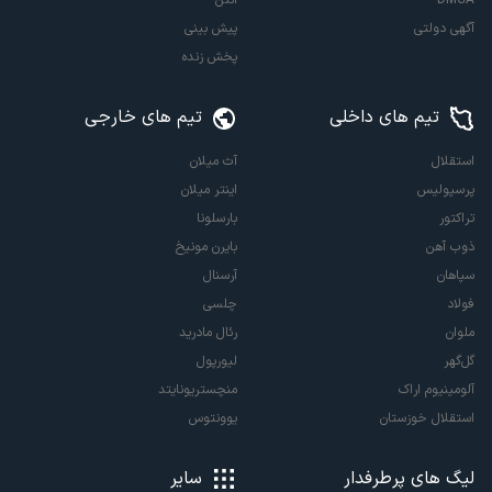
DMCA
آنتن
آگهی دولتی
پیش بینی
پخش زنده
تیم های داخلی
تیم های خارجی
استقلال
آث میلان
پرسپولیس
اینتر میلان
تراکتور
بارسلونا
ذوب آهن
بایرن مونیخ
سپاهان
آرسنال
فولاد
چلسی
ملوان
رئال مادرید
گل‌گهر
لیورپول
آلومینیوم اراک
منچستریونایتد
استقلال خوزستان
یوونتوس
لیگ های پرطرفدار
سایر