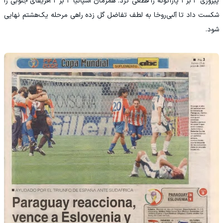
پیروزی ۳ بر ۱ پاراگوئه را قطعی کرد. همزمان اسپانیا ۳ بر ۲ آفریقای جنوبی را
شکست داد تا آلبی‌روخا به لطف تفاضل گل زده راهی مرحله یک‌هشتم نهایی
شود.