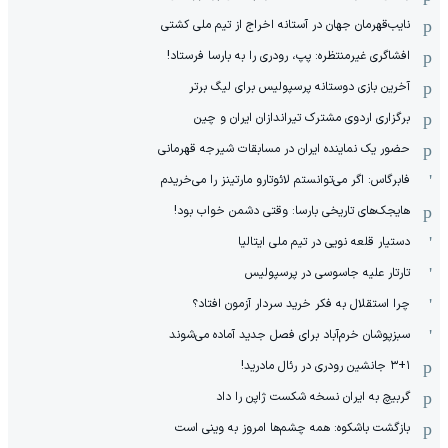
نایب‌قهرمان جهان در آستانه اخراج از تیم ملی کشتی
افشاگری غیرمنتظره: پپ، رودری را به بارسا فرستاد!
آخرین بازی دوستانه پرسپولیس برای لیگ برتر
برگزاری اردوی مشترک تیراندازان ایران و چین
حضور یک نماینده ایران در مسابقات شیرجه قهرمانی
فابرگاس: اگر می‌توانستم لائوتارو مارتینز را می‌خریدم
هایجک‌های تاریخی بارسا: وقتی دشمن خواب بود!
دستیار قلعه نویی در تیم ملی ایتالیا
تارتار علیه جاسوسی در پرسپولیس
چرا استقلال به فکر خرید سردار آزمون افتاد؟
سبزپوشان خرم‌آباد برای فصل جدید آماده می‌شوند
۳+۱ جانشین رودری در رئال مادرید!
گربیچ به ایران نسخه شکست ژاپن را داد
بازگشت باشکوه: همه چشم‌ها امروز به وینی است