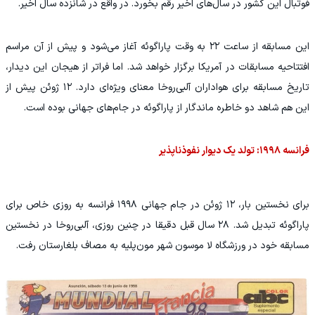
فوتبال این کشور در سال‌های اخیر رقم بخورد. در واقع در شانزده سال اخیر.
این مسابقه از ساعت ۲۲ به وقت پاراگوئه آغاز می‌شود و پیش از آن مراسم
افتتاحیه مسابقات در آمریکا برگزار خواهد شد. اما فراتر از هیجان این دیدار،
تاریخ مسابقه برای هواداران آلبی‌روخا معنای ویژه‌ای دارد. ۱۲ ژوئن پیش از
این هم شاهد دو خاطره ماندگار از پاراگوئه در جام‌های جهانی بوده است.
فرانسه ۱۹۹۸: تولد یک دیوار نفوذناپذیر
برای نخستین بار، ۱۲ ژوئن در جام جهانی ۱۹۹۸ فرانسه به روزی خاص برای
پاراگوئه تبدیل شد. ۲۸ سال قبل دقیقا در چنین روزی، آلبی‌روخا در نخستین
مسابقه خود در ورزشگاه لا موسون شهر مون‌پلیه به مصاف بلغارستان رفت.