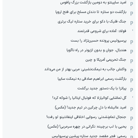
امید ساپینتو به دومین بازگشت بزرگ پافوس
بازگشت دو ستاره: تا دندان مسلح برای فتح اروپا
جنگ فلیک با دکو برای خرید ستاره لیگ برتری
فولاد؛ آماده برای شروعی قدرتمند
پرسپولیس پرونده حسین‌نژاد را بست
هندبال، جوان و بدون لژیونر در راه ناگویا
جنگ تحریمی آمریکا و چین
واکنش جالب به نیمکت‌نشینی: مربی بهتر از من می‌داند
بازگشت رسمی ابراهیم صادقی به نیمکت سایپا
پیاتزا با یک دستور جدید برگشت
گل تماشایی کوالیارلا که فوتبال ایتالیا را شوکه کرد!
امید عالیشاه با دل چرکین در تیم جدید! (عکس)
جنجال تمام‌نشدنی:‌ رسوایی اخلاقی اینفانتینو لو رفت!
یحیی با لب برچیده: نگرانی در چهره سرمربی! (عکس)
رسمی: فجر مقصد جدید ستاره پیشین پرسپولیس