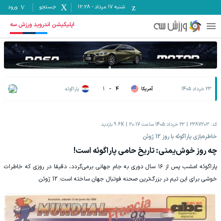
شنبه ۱۷ مرداد
-
12:28
جستجو
ورود
اپلیکیشن اندروید ورزش سه
23 خرداد 1405
آمریکا
4
-
1
پاراگوئه
کد:
2387203
22 خرداد 1405 ساعت 20:17
9.6K
بازدید
خاطره‌بازی پاراگوئه با روز 12 ژوئن
چه روز خوش‌یمنی: تاریخ حامی پاراگوئه است!
پاراگوئه امشب پس از ۱۶ سال دوری به جام جهانی برمی‌گردد، دقیقا در روزی که خاطرات
خوشی برای این تیم در بزرگ‌ترین صحنه فوتبال جهان ساخته است: 12 ژوئن.