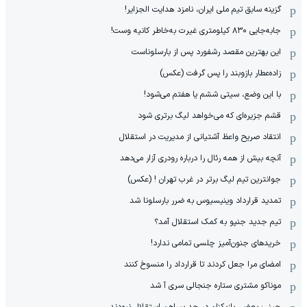
گزینه سابق تیم ملی ایران، نامزد هدایت الجزایر!
جابه‌جایی ۸۳۰ کیلومتری غیرت به‌خاطر کانیه وست!
این بهترین مقصد رشفورد پس از بارسلوناست
زاده‌عطار بازوبند را پس گرفت (عکس)
با این وضع، سیتی ششم یا هفتم می‌شود!
قشم جزیره‌ای که می‌خواهد لیگ برتری شود
انتقاد صریح واعظ آشتیانی از مدیریت در استقلال
آنچه بیش از همه رئال را درباره رودری آزار می‌دهد
جوانترین تیم لیگ برتر در غرب تهران ! (عکس)
تمدید قرارداد وینیسیوس به ضرر بارسلونا شد
تیم جدید جنپو به کمک استقلال آمد؟
خریدهای جنون‌آمیز چلسی تمامی ندارد!
امضای مرا جعل کردند تا قرارداد را منسوخ کنند
موناکو مشتری ستاره جنجالی سری آ شد
چینی: بعضی بازیکنان در حد پیراهن استقلال نبودند