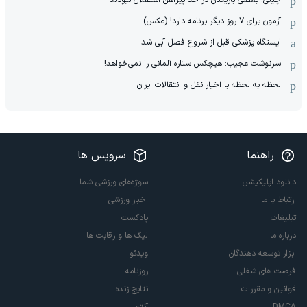
آزمون برای 7 روز دیگر برنامه دارد! (عکس)
ایستگاه پزشکی قبل از شروع فصل آبی شد
سرنوشت عجیب: هیچکس ستاره آلمانی را نمی‌خواهد!
لحظه به لحظه با اخبار نقل و انتقالات ایران
راهنما
سرویس ها
دانلود اپلیکیشن
سوژه‌های ورزشی شما
ارتباط با ما
اخبار ورزشی
تبلیغات
پادکست
درباره ما
لیگ ها و رقابت ها
ابزار توسعه دهندگان
ویدئو
فرصت های شغلی
روزنامه
قوانین و مقررات
نتایج زنده