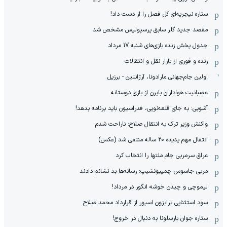
ستاره نیجریه‌ای کل فصل را از دست داد!
مقصد جدید گلر سابق پرسپولیس مشخص شد
جدول پخش زنده بازی‌های شنبه 17 مرداد
زنده و فوری از بازار نقل و انتقالات
اولین جام‌جهانی مارادونا، آرژانتین - برزیل
عصبانیت هواداران بایرن از بازی دوستانه
آشوبی: به جای قلعه‌نویی، فدراسیون باید برنامه بدهد!
واکنش وزیر ترک به انتقال صلاح: ناراحت شدم
انتقال مهم پدیده 20 ساله منتفی شد (عکس)
عراق سرمربی جام ملتها را انتخاب کرد
مربی جاسوس چمپیونشیپ: رسانه‌ها بد نشانم دادند
لیموچی و چیدن خوشه انگور در مرداد!
سود استثنایی ترابزون اسپور از قرارداد محمد صلاح
ستاره جوان بارسلونا به دنبال در خروج!