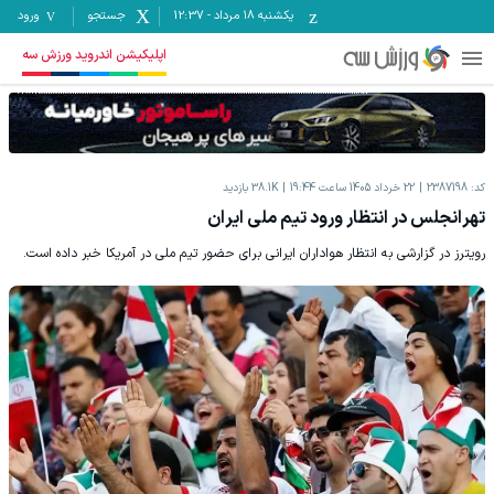
یکشنبه ۱۸ مرداد
-
12:37
جستجو
ورود
اپلیکیشن اندروید ورزش سه
کد:
2387198
22 خرداد 1405 ساعت 19:44
38.1K
بازدید
تهرانجلس در انتظار ورود تیم ملی ایران
رویترز در گزارشی به انتظار هواداران ایرانی برای حضور تیم ملی در آمریکا خبر داده است.