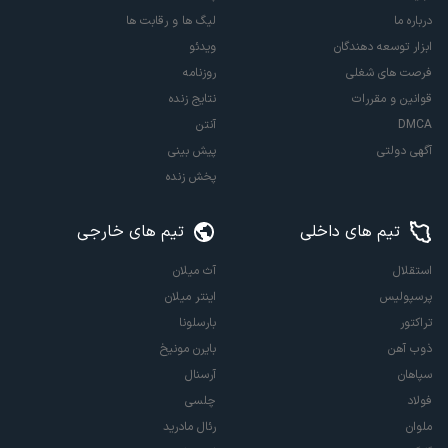
درباره ما
لیگ ها و رقابت ها
ابزار توسعه دهندگان
ویدئو
فرصت های شغلی
روزنامه
قوانین و مقررات
نتایج زنده
DMCA
آنتن
آگهی دولتی
پیش بینی
پخش زنده
تیم های داخلی
تیم های خارجی
استقلال
آث میلان
پرسپولیس
اینتر میلان
تراکتور
بارسلونا
ذوب آهن
بایرن مونیخ
سپاهان
آرسنال
فولاد
چلسی
ملوان
رئال مادرید