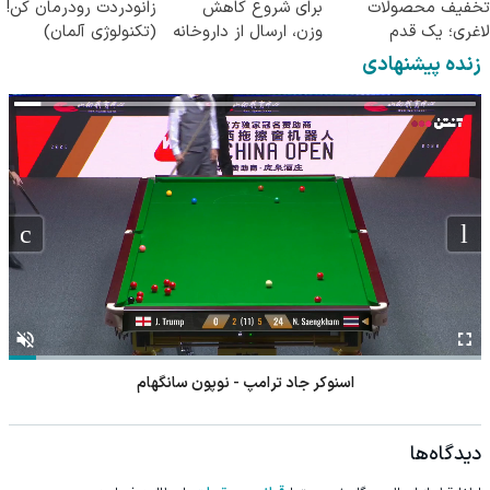
تخفیف محصولات
برای شروع کاهش
زانودردت رودرمان کن!
لاغری؛ یک قدم
وزن، ارسال از داروخانه
(تکنولوژی آلمان)
نزدیک‌تر به شروع
های نزدیکت!
◂پرسشنامه▸
زنده پیشنهادی
کاهش وزن
اسنوکر جاد ترامپ - نوپون سانگهام
دیدگاه‌ها