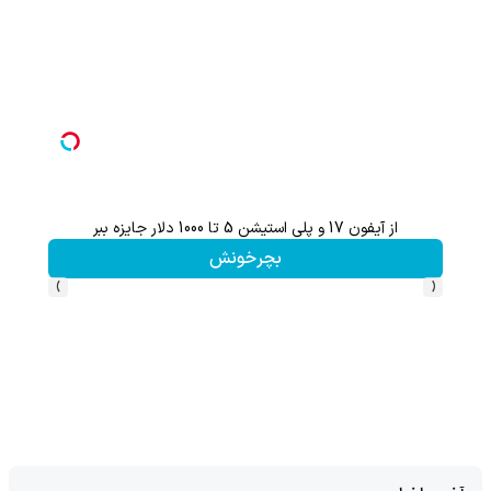
از آیفون 17 و پلی استیشن 5 تا 1000 دلار جایزه ببر
بچرخونش
›
‹