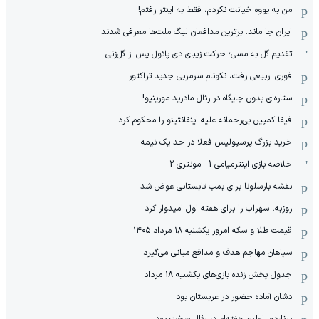
من به یووه خیانت نکردم، فقط به اینتر رفتم!
ایران جا ماند: برترین مدافعان لیگ ملت‌ها معرفی شدند
تقدیم گل به مسی؛ حرکت زیبای دی پائول پس از گل‌زنی
فوری: ربیعی رفت، نکونام سرمربی جدید تراکتور
ستاره‌ای بدون جایگاه در رئال مادرید مورینیو!
فیفا کمپین بی‌رحمانه علیه اینفانتینو را محکوم کرد
خرید بزرگ پرسپولیس فعلا در حد یک نیمه
خلاصه بازی اینترمیامی 1 - مونتری 2
نقشه بارسلونا برای بمب تابستانی عوض شد
روزبه، سهراب را برای هفته اول امیدوار کرد
قیمت طلا و سکه امروز یکشنبه ۱۸ مرداد ۱۴۰۵
سپاهان مهاجم هدف و مدافع میانی می‌گیرد
جدول پخش زنده بازی‌های یکشنبه 18 مرداد
دشان آماده حضور در عربستان بود
برناردو: اولین هفته‌ام در رئال سخت بود