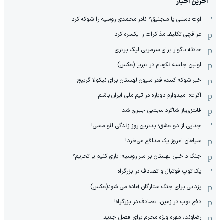
آخرین اخبار
اوت دستی یا منجنیق؟ نادر محمدی روسیه را شوکه کرد
عراقچی تکلیف مذاکرات را یکسره کرد
حادثه ناگوار برای سرمربی لیگ برتری
اولین جلسه نکونام در تبریز (عکس)
خبر شوکه کننده فدراسیون لهستان برای نیکولا گربیچ
اکرت: امیدوارم دوباره در تیم ملی ایران باشم
فانتزی‌باز شاگرد مجتبی جباری شد
جدایی از دو عشق؛ بدترین روز زندگی لئو مسی!
سپاهان امروز یک مدافع می‌خرد!
جنگ داخلی لهستان بر سر روسیه: بازی کنیم یا تحریم؟
یک توپ فوتبال و تصادف در بزرگراه
یزدانی برای جنگ ستارگان آماده می شود(عکس)
دفع توپ در زمین، تصادف در بزرگراه!
رضاوند، مهره ویژه محرم برای فصل جدید