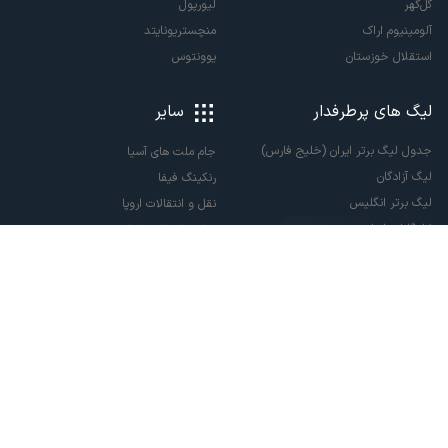
گل‌گهر
لیورپول
آلومینیوم اراک
منچستریونایتد
استقلال خوزستان
یوونتوس
لیگ های پرطرفدار
سایر
جدول لیگ برتر ایران (خلیج فارس)
جام ملت های آسیا
لیگ آزادگان
رنکینگ فیفا
لیگ برتر انگلیس
نقل و انتقالات اروپا
لالیگا اسپانیا
نقل و انتقالات ایران
سری آ ایتالیا
پاری سن ژرمن
لیگ قهرمانان اروپا
لیگ نخبگان آسیا
لیگ قهرمانان آسیا دو
لیگ برتر فوتسال