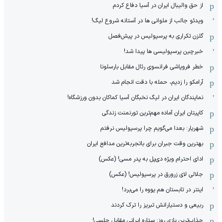
از حق والیبال ایران در آسیا دفاع کردم
ویدئو جالب از ملوانی ها در آستانه شروع لیگ!
گلزن تکراری به پرسپولیس در پیش‌فصل
خبرچین پرسپولیسی ها پیدا شد!
خطر فروپاشی فرانسوی رئال مقابل بارسلونا
آرامکو را زدیم، حمله با دقت انجام شد
نمایندگان ایران در لیگ نخبگان آسیا کماکان بدون ورزشگاه!
کاپیتان ایران آماده مهم‌ترین تورنمنت زندگی
شهریار: بعدا می‌گویم چرا پرسپولیس نرفتم
بهترین وقت جبران برای باتجربه‌ترین مدافع ایران
ادای احترام ویژه دی‌پل به پدر مسی! (عکس)
جلالی لای زرورق در پرسپولیس! (عکس)
اینتر در تابستان هم یووه را می‌برد!
ربیعی و دستیارانش تبریز را ترک کردند
جذاب‌ترین بازی روز: ستاره ایرانی مقابل چلسی!