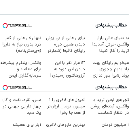
مطالب پیشنهادی
به دنیای عالی بازار
برای رهایی از بی پولی
تنها راه رهایی از کمر
والکس خوش آمدید!
دیدن همین دوره
درد بدون نیاز به دارو!
ترید را آغاز کنید!
رایگان کافیه! (شمارتو
(◂پرسش‌نامه)
وارد کن)
میخوایم رایگان بهت
13هزار نفر با این
والکس: پلتفرم پیشرفته
یاد بدیم چجوری
دیدن این دوره به
برای معامله و
پولدارشی! باور نداری
آرزوهاشون رسیدن |
سرمایه‌گذاری ایمن
امتحانش مجانیه
ثبت‌‌نام رایگان
مطالب پیشنهادی
تجربه‌ی نوین ترید با
آمپول‌های لاغری را ۱
مس، نقره، نفت و گاز؛
والکس، آینده‌ای روشن
میلیون تومان ارزان‌تر
چهار دارایی جهانی در
در انتظار شماست
از همه‌جا بخر!
یک سبد
۱ میلیون تومان
بهترین داروهای لاغری
1بار برای همیشه