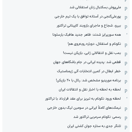
ملی‌پوش بسکتبال زنان استقلالی شد
پورعلی‌گنجی در آستانه توافق با یک تیم خارجی
بیرو، شجاع و ماجرای بازوبند کاپیتانی تراکتور
همه سورپرایز شدند؛ ظاهر جدید هافبک بارسلونا
نکونام و استقلال، دوباره روبه‌روی هم!
بمب نقل و انتقالاتی ژابی، بازیکن نیست!
قطعی شد: پدیده ایرانی در جام باشگاه‌های جهان
خطر ابطال در کمین انتخابات آتی ژیمناستیک
برنامه مورینیو مشخص شد: رئال با ۲۰ بازیکن!
لحظه به لحظه با اخبار نقل و انتقالات ایران
لحظه ورود نکونام به تبریز برای عقد قرارداد با تراکتور
نیمکت‌های کاملاً ایرانی در سومین لیگ بدون خارجی
رسمی: نکونام سرمربی تراکتور شد
تلنگر جدی به ستاره جوان کشتی ایران