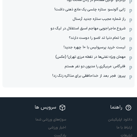
ژابی آلونسو: ستاره چلسی یک مانع ذهنی داشت!
راز شماره عجیب ستاره جدید آرسنال
شروع ماجراجویی مهاجم اسبق استقلال در لیگ دو
چرا تمام دنیا تد لاسو را دوست دارند؟
لیست خرید پرسپولیس با 10 چهره جدید!
مهمان‌ ویژه نفتی‌ها در نقطه مرزی تهران! (عکس)
فابرگاس: مربیگری را مدیون دو نفر هستم
پیروز: فجر بعد از خداحافظی برای مذاکره زنگ زد!
راهنما
سرویس ها
دانلود اپلیکیشن
سوژه‌های ورزشی شما
ارتباط با ما
اخبار ورزشی
تبلیغات
پادکست