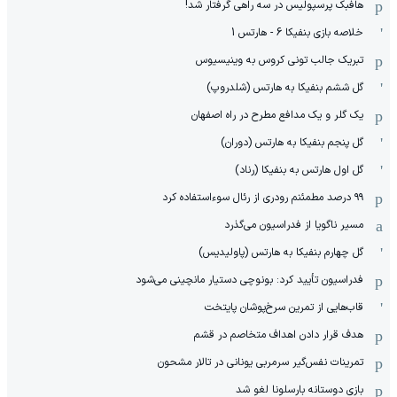
هافبک پرسپولیس در سه راهی گرفتار شد!
خلاصه بازی بنفیکا 6 - هارتس 1
تبریک جالب تونی کروس به وینیسیوس
گل ششم بنفیکا به هارتس (شلدروپ)
یک گلر و یک مدافع مطرح در راه اصفهان
گل پنجم بنفیکا به هارتس (دوران)
گل اول هارتس به بنفیکا (رناد)
۹۹ درصد مطمئنم رودری از رئال سوءاستفاده کرد
مسیر ناگویا از فدراسیون می‌گذرد
گل چهارم بنفیکا به هارتس (پاولیدیس)
فدراسیون تأیید کرد: بونوچی دستیار مانچینی می‌شود
قاب‌هایی از تمرین سرخ‌پوشان پایتخت
هدف قرار دادن اهداف متخاصم در قشم
‏تمرینات نفس‌گیر سرمربی یونانی در تالار مشحون
بازی دوستانه بارسلونا لغو شد