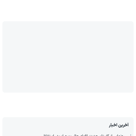
آخرین اخبار
رونمایی از کاپیتان جدید؛ اقدام جالب سهراب در استقلال