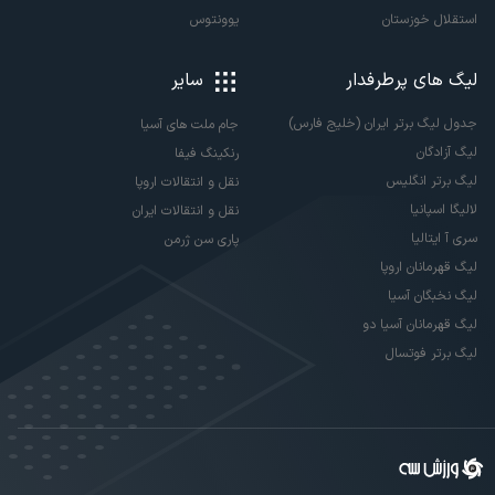
استقلال خوزستان
یوونتوس
لیگ های پرطرفدار
سایر
جدول لیگ برتر ایران (خلیج فارس)
جام ملت های آسیا
لیگ آزادگان
رنکینگ فیفا
لیگ برتر انگلیس
نقل و انتقالات اروپا
لالیگا اسپانیا
نقل و انتقالات ایران
سری آ ایتالیا
پاری سن ژرمن
لیگ قهرمانان اروپا
لیگ نخبگان آسیا
لیگ قهرمانان آسیا دو
لیگ برتر فوتسال