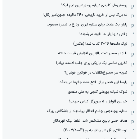
پرسش‌های کلیدی درباره پرمهره‌ترین تیم لیگ!
نه بزرگ پس از خرید تاریخی: ۲۴۰ دقیقه جنون‌آمیز رئال!
پایان یک عادت برای ستاره ایران: وداع با شماره محبوب
وقتی دروازبان ها نابود می‌شوند!
لیگ ملت‌ها ٢٠٢۶ کتاب شد! (عکس)
طلا در مسیر ثبت بالاترین افزایش قیمت هفته
آخرین شانس یک بازیکن برای جلب اعتماد پیاتزا
ضربه سر ممنوع؛انقلاب در قوانین فوتبال؟
بارسا این فصل برای فتح همه جام‌ها می‌جنگد!
شوک شبانه پورعلی گنجی به علی منصور!
خولین آلوارز و 5 سوپرگل کلاس جهانی!
ستاره یوونتوس چشم انتظار پیشنهاد از باشگاهی بزرگ
هدف اصلی بایرن مشخص شد: فقط لیگ قهرمانان
نوستالژی، گل شوچنکو به رم (2003/2004)