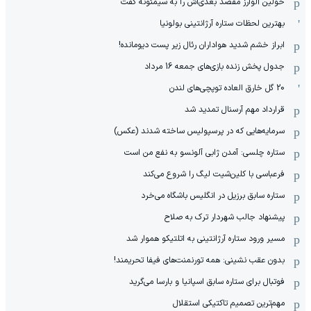
خولین آلوارز مقصد بعدی‌اش را به سیمئونه گفت
بهترین لحظات ستاره آرژانتینی بولونیا
ابراز خشم شدید هواداران رئال زیر پست دیومانده!
جدول پخش زنده بازی‌های جمعه 16 مرداد
20 گل خارق العاده توپچی‌های لندن
قرارداد مهم آرسنال تمدید شد
سرمایه‌هایی که در پرسپولیس ساخته شدند (عکس)
ستاره چلسی: آمدن ژابی آلونسو به نفع من است
فرعباسی با کلین‌شیت لیگ را شروع می‌کند
ستاره سابق برزیل در انگلیس باشگاه می‌خرد
پیشنهاد جالب شهردار ترک به صلاح
مسیر ورود ستاره آرژانتینی به اتلتیکو هموار شد
بدون عقب نشینی: همه تورنمنت‌های فیفا تحریمند!
فوتبال برای ستاره سابق اسپانیا و بارسا می‌گرید
مهم‌ترین تصمیم تاکتیکی استقلال