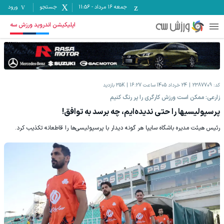
جمعه ۱۶ مرداد
-
11:56
جستجو
ورود
اپلیکیشن اندروید ورزش سه
کد:
2387709
24 خرداد 1405 ساعت 16:27
35K
بازدید
زارعی: ممکن است ورزش کارگری را پر رنگ کنیم
پرسپولیسی‎ها را حتی ندیده‌ایم، چه برسد به توافق!
رئیس هیئت مدیره باشگاه سایپا هر گونه دیدار با پرسپولیسی‌ها را قاطعانه تکذیب کرد.