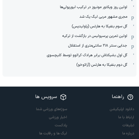
اولین روز ویکتور مونیوز در ترکیب لیورپولی‌ها
مجری مشهور مربی لیگ یک شد
گل سوم بنفیکا به هارتس (پاولیدیس)
اولین تمرین پرسپولیس در بازگشت از ترکیه
جدایی سنتر ۲۱۸ سانتی‌متری از استقلال
گل اول بشیکتاش برابر هرادک کرالوو توسط کلیچسوی
گل دوم بنفیکا به هارتس (آرائوخو)
راهنما
سرویس ها
دانلود اپلیکیشن
سوژه‌های ورزشی شما
ارتباط با ما
اخبار ورزشی
تبلیغات
پادکست
درباره ما
لیگ ها و رقابت ها