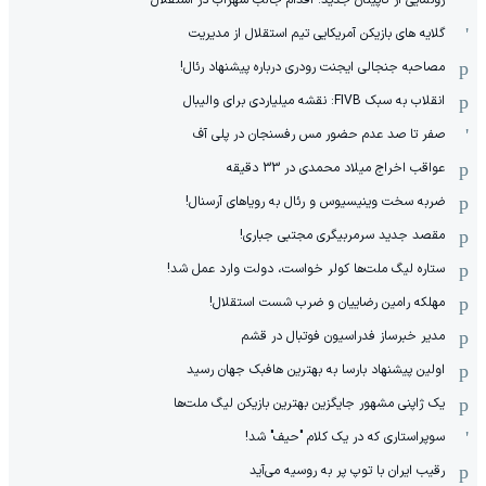
گلایه های بازیکن آمریکایی تیم استقلال از مدیریت
مصاحبه جنجالی ایجنت رودری درباره پیشنهاد رئال!
انقلاب به سبک FIVB: نقشه میلیاردی برای والیبال
صفر تا صد عدم حضور مس رفسنجان در پلی آف
عواقب اخراج میلاد محمدی در 33 دقیقه
ضربه سخت وینیسیوس و رئال به رویاهای آرسنال!
مقصد جدید سرمربیگری مجتبی جباری!
ستاره لیگ ملت‌ها کولر خواست، دولت وارد عمل شد!
مهلکه رامین رضاییان و ضرب شست استقلال!
مدیر خبرساز فدراسیون فوتبال در قشم
اولین پیشنهاد بارسا به بهترین هافبک جهان رسید
یک ژاپنی مشهور جایگزین بهترین بازیکن لیگ ملت‌ها
سوپراستاری که در یک کلام "حیف" شد!
رقیب ایران با توپ پر به روسیه می‌آید