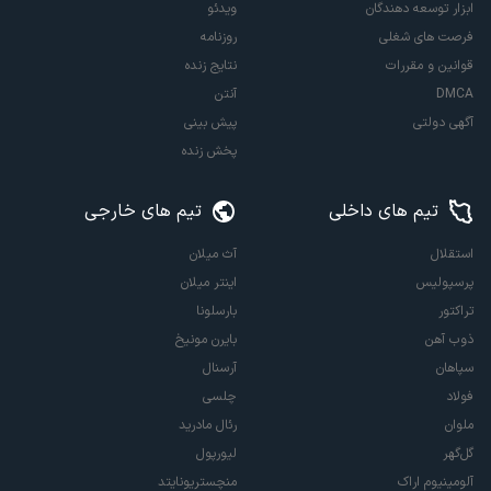
ابزار توسعه دهندگان
ویدئو
فرصت های شغلی
روزنامه
قوانین و مقررات
نتایج زنده
DMCA
آنتن
آگهی دولتی
پیش بینی
پخش زنده
تیم های داخلی
تیم های خارجی
استقلال
آث میلان
پرسپولیس
اینتر میلان
تراکتور
بارسلونا
ذوب آهن
بایرن مونیخ
سپاهان
آرسنال
فولاد
چلسی
ملوان
رئال مادرید
گل‌گهر
لیورپول
آلومینیوم اراک
منچستریونایتد