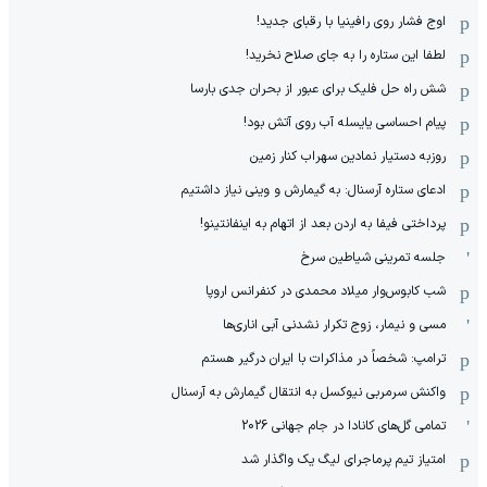
اوج فشار روی رافینیا با رقبای جدید!
لطفا این ستاره را به جای صلاح نخرید!
شش راه حل فلیک برای عبور از بحران جدی بارسا
پیام احساسی یایسله آب روی آتش بود!
روزبه دستیار نمادین سهراب کنار زمین
ادعای ستاره آرسنال: به گیمارش و وینی نیاز داشتیم
پرداختی فیفا به اردن بعد از اتهام به اینفانتینو!
جلسه تمرینی شیاطین سرخ
شب کابوس‌وار میلاد محمدی در کنفرانس اروپا
مسی و نیمار، زوج تکرار نشدنی آبی اناری‌ها
ترامپ: شخصاً در مذاکرات با ایران درگیر هستم
واکنش سرمربی نیوکسل به انتقال گیمارش به آرسنال
تمامی گل‌های کانادا در جام جهانی 2026
امتیاز تیم پرماجرای لیگ یک واگذار شد