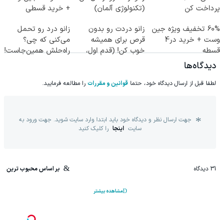
پرداخت کن
(تکنولوژی آلمان)
+ خرید قسطی
◂پرسشنامه▸
60% تخفیف ویژه جین
زانو دردت رو بدون
زانو درد رو تحمل
وست + خرید در4
قرص برای همیشه
می‌کنی که چی؟
قسطه
خوب کن! (قدم اول،
راه‌حلش همین‌جاست!
پرسش‌نامه)
دیدگاه‌ها
لطفا قبل از ارسال دیدگاه خود، حتما
قوانین و مقررات
را مطالعه فرمایید.
جهت ارسال نظر و دیدگاه خود باید ابتدا وارد سایت شوید. جهت ورود به
سایت
اینجا
را کلیک کنید
31
دیدگاه
بر اساس محبوب ترین
مشاهده بیشتر