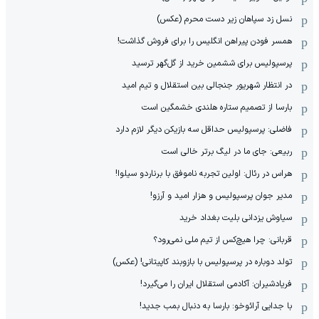
نسل زد سپاهان زیر دست محرم (عکس)
همسر فودن پیراهن انگلیس را برای فروش گذاشت!
پرسپولیس برای ششمین خرید از گل‌گهر ترسید
در انتظار شهریور جنجالی بین استقلال و تیم امید
بارسا از تصمیم ستاره هلندی خشمگین است
فاضلی: پرسپولیس حداقل سه بازیکن دیگر لازم دارد
ربیعی: جای ما در لیگ برتر خالی است
هراس در رئال: اولین تجربه ناموفق با برناردو سیلوا!
مدیر جوان پرسپولیس و هزار امید و آرزو!
سیاوش یزدانی بلیت بغداد خرید
قربانی: چرا هیچ‌کس از تیم ملی نمی‌رود؟
تولد دوباره در پرسپولیس با بازوبند کاپیتانی! (عکس)
فریادشیران: آکادمی استقلال ایران را می‌گیرد!
با جدایی آرائوخو: بارسا به دنبال بمب جدید!