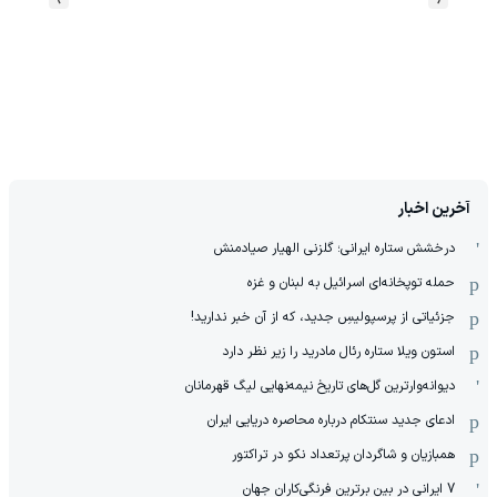
آخرین اخبار
درخشش ستاره ایرانی؛ گلزنی الهیار صیادمنش
حمله توپخانه‌ای اسرائیل به لبنان و غزه
جزئیاتی از پرسپولیسِ جدید، که از آن ‌خبر ندارید!
استون ویلا ستاره رئال مادرید را زیر نظر دارد
دیوانه‌وارترین گل‌های تاریخ نیمه‌نهایی لیگ قهرمانان
ادعای جدید سنتکام درباره محاصره دریایی ایران
همبازیان و شاگردان پرتعداد نکو در تراکتور
7 ایرانی در بین برترین فرنگی‌کاران جهان