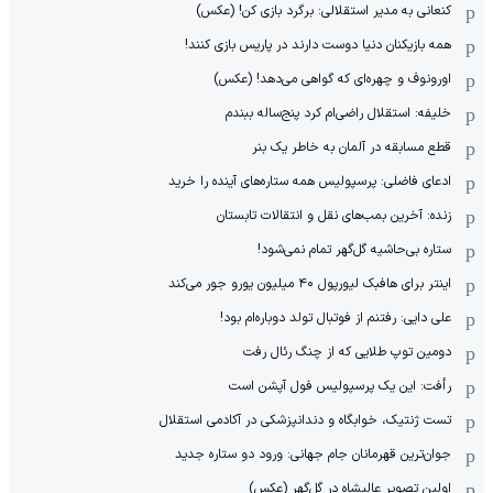
کنعانی به مدیر استقلالی: برگرد بازی کن! (عکس)
همه بازیکنان دنیا دوست دارند در پاریس بازی کنند!
اورونوف و چهره‌ای که گواهی می‌دهد! (عکس)
خلیفه: استقلال راضی‌ام کرد پنج‌ساله ببندم
قطع مسابقه در آلمان به خاطر یک بنر
ادعای فاضلی: پرسپولیس همه ستاره‌های آینده را خرید
زنده: آخرین بمب‌های نقل و انتقالات تابستان
ستاره بی‌حاشیه گل‌گهر تمام نمی‌شود!
اینتر برای هافبک لیورپول ۴۰ میلیون یورو جور می‌کند
علی دایی: رفتنم از فوتبال تولد دوباره‌ام بود!
دومین توپ طلایی که از چنگ رئال رفت
رأفت: این یک پرسپولیس فول آپشن است
تست ژنتیک، خوابگاه و دندانپزشکی در آکادمی استقلال
جوان‌ترین قهرمانان جام جهانی: ورود دو ستاره جدید
اولین تصویر عالیشاه در گل‌گهر (عکس)