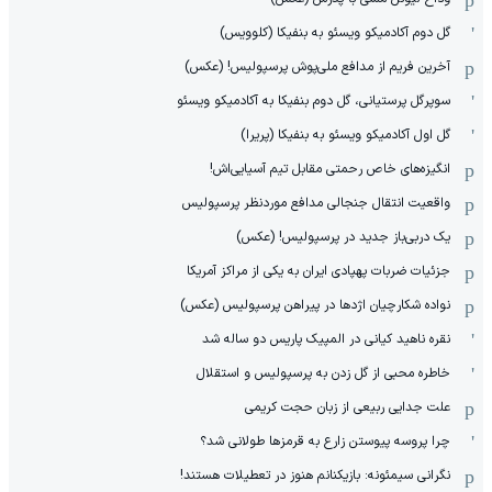
گل دوم آکادمیکو ویسئو به بنفیکا (کلوویس)
آخرین فریم از مدافع ملی‌پوش پرسپولیس! (عکس)
سوپرگل پرستیانی، گل دوم بنفیکا به آکادمیکو ویسئو
گل اول آکادمیکو ویسئو به بنفیکا (پریرا)
انگیزه‌های خاص رحمتی مقابل تیم‌ آسیایی‌اش!
واقعیت انتقال جنجالی مدافع موردنظر پرسپولیس
یک دربی‌باز جدید در پرسپولیس! (عکس)
جزئیات ضربات پهپادی ایران به یکی از مراکز آمریکا
نواده شکارچیان اژدها در پیراهن پرسپولیس (عکس)
نقره ناهید کیانی در المپیک پاریس دو ساله شد
خاطره محبی از گل زدن به پرسپولیس و استقلال
علت جدایی ربیعی از زبان حجت کریمی
چرا پروسه پیوستن زارع به قرمزها طولانی شد؟
نگرانی سیمئونه: بازیکنانم هنوز در تعطیلات هستند!