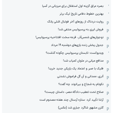
بصره عراق گزینه اول استقلال برای میزبانی در آسیا
بهترین خطوط دفاعی تاریخ لیگ برتر
روایت دردناک از روزهای آخر فوتبال اشلی یانگ
فروش ایری به پرسپولیس منتفی شد!
نوجوان‌های شمس‌آذر، قرعه سخت افتتاحیه پرسپولیس!
جدول پخش زنده بازی‌های دوشنبه 19 مرداد
ویدیوکست: تابستان پرسپولیس چگونه گذشت؟
مدافع میانی در ملوان کمیاب شد!
فلیک با صبر و اعتماد یک بازیکن جدید خرید!
آنری، ممدانی و آن گل فراموش نشدنی
نکونام به شجاع و بیرانوند چه گفت؟
صلاح تحت تعقیب دادگاه مصر، داستان چیست؟
آرتتا تأیید کرد: ستاره آرسنال چند هفته مصدوم است
گلزن مشهور شاگرد جباری شد (عکس)