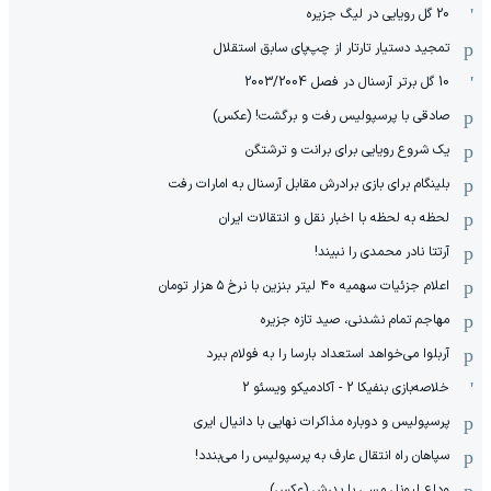
20 گل رویایی در لیگ جزیره
تمجید دستیار تارتار از چپ‌پای سابق استقلال
10 گل برتر آرسنال در فصل 2003/2004
صادقی با پرسپولیس رفت و برگشت! (عکس)
یک شروع رویایی برای برانت و ترشتگن
بلینگام برای بازی برادرش مقابل آرسنال به امارات رفت
لحظه به لحظه با اخبار نقل و انتقالات ایران
آرتتا نادر محمدی را نبیند!
اعلام جزئیات سهمیه ۴۰ لیتر بنزین با نرخ ۵ هزار تومان
مهاجم تمام نشدنی، صید تازه جزیره
آربلوا می‌خواهد استعداد بارسا را به فولام ببرد
خلاصه‌بازی بنفیکا 2 - آکادمیکو ویسئو 2
پرسپولیس و دوباره مذاکرات نهایی با دانیال ایری
سپاهان راه انتقال عارف به پرسپولیس را می‌بندد!
وداع لیونل مسی با پدرش (عکس)