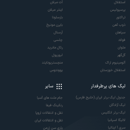
استقلال
آث میلان
پرسپولیس
اینتر میلان
تراکتور
بارسلونا
ذوب آهن
بایرن مونیخ
سپاهان
آرسنال
فولاد
چلسی
ملوان
رئال مادرید
گل‌گهر
لیورپول
آلومینیوم اراک
منچستریونایتد
استقلال خوزستان
یوونتوس
لیگ های پرطرفدار
سایر
جدول لیگ برتر ایران (خلیج فارس)
جام ملت های آسیا
لیگ آزادگان
رنکینگ فیفا
لیگ برتر انگلیس
نقل و انتقالات اروپا
لالیگا اسپانیا
نقل و انتقالات ایران
سری آ ایتالیا
پاری سن ژرمن