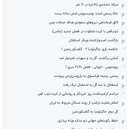
میلاد محمدی بالاخره در 11 نفر
حالا رسمی است: وینیسیوس شش ساله بست
اتاق فرماندهی نیروهای سعودی هدف حملات یمن
ذوب‌آهن با کیت متفاوت در فصل جدید (عکس)
بازگشت امیدوارکننده وینگر استقلال
خلاصه بازی جاگیلونیا 2 - گلاسکو رنجرز 1
آسانی برگشت، گل زد و سهراب امیدوار شد
یوونتوس - ناپولی ، فصل 2020 سری آ
رسمی: پدیده فرانسوی به پاری‌سن‌ژرمن پیوست
استقلال با سه گل به استقبال لیگ رفت
مراسم گرامیداشت روز خبرنگار و رونمایی از کیت ذوب آهن
اعلام رضایت ترامپ از روند مسائل مربوط به ایران
گل دوم جاگیلونیا به گلاسکورنجرز
حفظ رکوردهای جهانی دو ستاره وزنه برداری