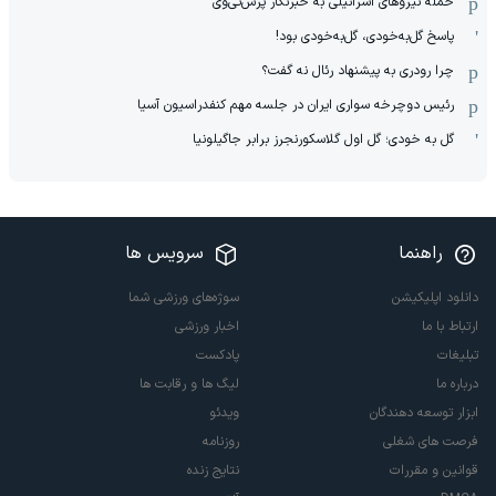
حمله نیروهای اسرائیلی به خبرنگار پرس‌تی‌وی
پاسخ گل‌به‌خودی، گل‌به‌خودی بود!
چرا رودری به پیشنهاد رئال نه گفت؟
رئیس دوچرخه سواری ایران در جلسه مهم کنفدراسیون آسیا
گل به خودی؛ گل اول گلاسکورنجرز برابر جاگیلونیا
راهنما
سرویس ها
دانلود اپلیکیشن
سوژه‌های ورزشی شما
ارتباط با ما
اخبار ورزشی
تبلیغات
پادکست
درباره ما
لیگ ها و رقابت ها
ابزار توسعه دهندگان
ویدئو
فرصت های شغلی
روزنامه
قوانین و مقررات
نتایج زنده