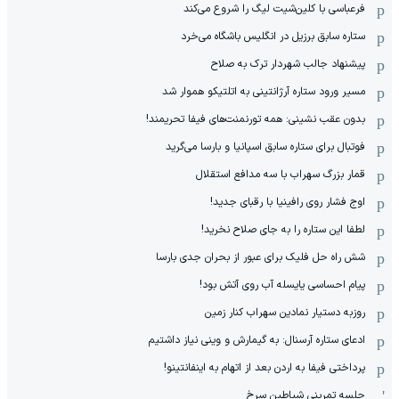
فرعباسی با کلین‌شیت لیگ را شروع می‌کند
ستاره سابق برزیل در انگلیس باشگاه می‌خرد
پیشنهاد جالب شهردار ترک به صلاح
مسیر ورود ستاره آرژانتینی به اتلتیکو هموار شد
بدون عقب نشینی: همه تورنمنت‌های فیفا تحریمند!
فوتبال برای ستاره سابق اسپانیا و بارسا می‌گرید
قمار بزرگ سهراب با سه مدافع استقلال
اوج فشار روی رافینیا با رقبای جدید!
لطفا این ستاره را به جای صلاح نخرید!
شش راه حل فلیک برای عبور از بحران جدی بارسا
پیام احساسی یایسله آب روی آتش بود!
روزبه دستیار نمادین سهراب کنار زمین
ادعای ستاره آرسنال: به گیمارش و وینی نیاز داشتیم
پرداختی فیفا به اردن بعد از اتهام به اینفانتینو!
جلسه تمرینی شیاطین سرخ