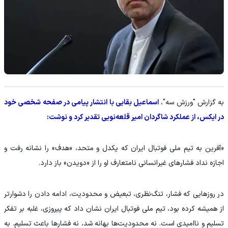
به گزارش "ورزش سه"،
اسماعیل بقایی با انتشار پیامی در صفحه شخصی خود
در ایکس، از عملکرد شاگردان امیر قلعه‌نویی تقدیر کرد و نوشت:
«آفرین به تیم ملی فوتبال ایران که یکدل و متحد، «هدف» را نشانه رفت و
اجازه نداد فشارهای غیرانسانی نامتعارف او را از «دویدن» باز دارد.
در روزهایی که فشار، تنگ‌نظری، تبعیض و محدودیت، ادامه دادن را دشوارتر
از همیشه کرده بود، تیم ملی فوتبال ایران نشان داد که پیروزی، غلبه بر تفکر
تسلیم و ناامیدی است. نه محدودیت‌ها بهانه شد، نه فشارها باعث تسلیم. به