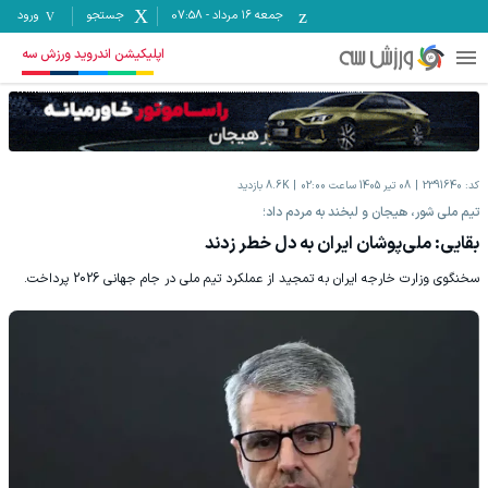
جمعه ۱۶ مرداد
-
07:58
جستجو
ورود
اپلیکیشن اندروید ورزش سه
کد:
2391640
08 تیر 1405 ساعت 02:00
8.6K
بازدید
تیم ملی شور، هیجان و لبخند به مردم داد؛
بقایی: ملی‌پوشان ایران به دل خطر زدند
سخنگوی وزارت خارجه ایران به تمجید از عملکرد تیم ملی در جام جهانی 2026 پرداخت.