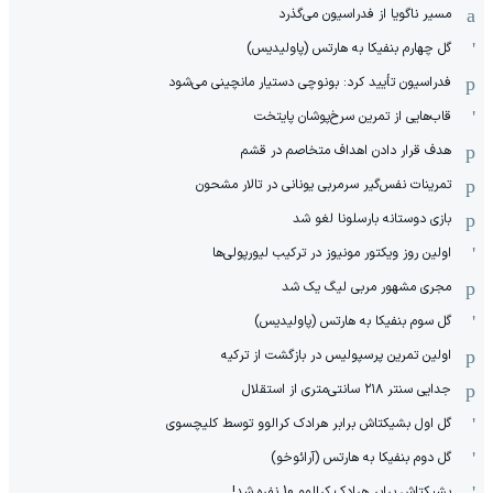
مسیر ناگویا از فدراسیون می‌گذرد
گل چهارم بنفیکا به هارتس (پاولیدیس)
فدراسیون تأیید کرد: بونوچی دستیار مانچینی می‌شود
قاب‌هایی از تمرین سرخ‌پوشان پایتخت
هدف قرار دادن اهداف متخاصم در قشم
‏تمرینات نفس‌گیر سرمربی یونانی در تالار مشحون
بازی دوستانه بارسلونا لغو شد
اولین روز ویکتور مونیوز در ترکیب لیورپولی‌ها
مجری مشهور مربی لیگ یک شد
گل سوم بنفیکا به هارتس (پاولیدیس)
اولین تمرین پرسپولیس در بازگشت از ترکیه
جدایی سنتر ۲۱۸ سانتی‌متری از استقلال
گل اول بشیکتاش برابر هرادک کرالوو توسط کلیچسوی
گل دوم بنفیکا به هارتس (آرائوخو)
بشیکتاش برابر هرادک کرالوو 10 نفره شد!