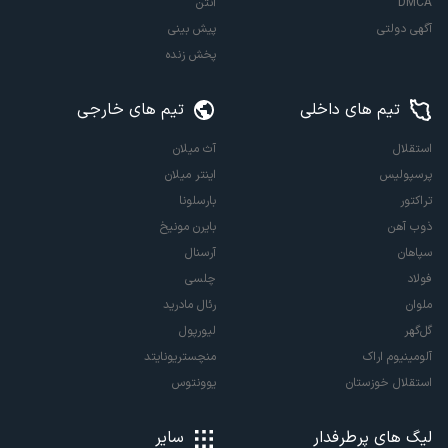
DMCA
آنتن
آگهی دولتی
پیش بینی
پخش زنده
تیم های داخلی
تیم های خارجی
استقلال
آث میلان
پرسپولیس
اینتر میلان
تراکتور
بارسلونا
ذوب آهن
بایرن مونیخ
سپاهان
آرسنال
فولاد
چلسی
ملوان
رئال مادرید
گل‌گهر
لیورپول
آلومینیوم اراک
منچستریونایتد
استقلال خوزستان
یوونتوس
لیگ های پرطرفدار
سایر