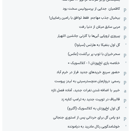
کاظمیان: جدایی از پرسپولیس سخت بود
بیخیال جذب مهاجم: فقط توافق با رامین رضاییان!
مربی سابق میلان از دنیا رفت
پیروزی اروپایی آبی‌ها با گلزنی جانشین اللهیار
گل اول بنفیکا به هارتس (سیلوا)
سحرخیزان با توپ پر برگشت (عکس)
خلاصه بازی لخ‌پوزنان 1 - کلاکسویک 0
حضور سریع خریدهای جدید فراز در خرم آباد
رسمی: دروازه‌بان منچسترسیتی به لیدز پیوست
خیبر با اضافه شدن نفرات جدید، آماده فصل تازه
قالیباف در توییت جدید به ترامپ کنایه زد
گل اول لخ‌پوزنان به کلاکسویک (آگنرو)
دو پاس گل برای حردانی پس از استوری جنجالی
خوشامدگویی رئال مادرید به دیامونده