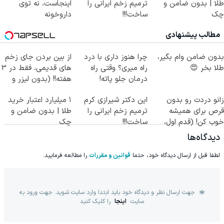
طلا | بدون ضامن و
ترمیم زخم ایرانی را
اینجاست، نه توی
چک
ساخت!!!
داروخونه
مطالب پیشنهادی
بدون ضامن وام بگیر،
چرا هنوز داری با درد
از بین بردن جای زخم
طلا بخر 😍
راه میری؟ وقتی راه
های قدیمی، فقط در 3
درمان جلو پاته!
هفته!! (بدون لیزر و
جراحی)
زانو دردت رو بدون
این دکتر شیرازی کرم
۱ میلیارد اعتبار خرید
قرص برای همیشه
ترمیم زخم ایرانی را
طلا | بدون ضامن و
خوب کن! (قدم اول،
ساخت!!!
چک
پرسش‌نامه)
دیدگاه‌ها
لطفا قبل از ارسال دیدگاه خود، حتما
قوانین و مقررات
را مطالعه فرمایید.
جهت ارسال نظر و دیدگاه خود باید ابتدا وارد سایت شوید. جهت ورود به
سایت
اینجا
را کلیک کنید