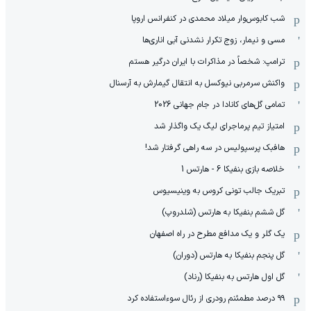
شب کابوس‌وار میلاد محمدی در کنفرانس اروپا
مسی و نیمار، زوج تکرار نشدنی آبی اناری‌ها
ترامپ: شخصاً در مذاکرات با ایران درگیر هستم
واکنش سرمربی نیوکسل به انتقال گیمارش به آرسنال
تمامی گل‌های کانادا در جام جهانی 2026
امتیاز تیم پرماجرای لیگ یک واگذار شد
هافبک پرسپولیس در سه راهی گرفتار شد!
خلاصه بازی بنفیکا 6 - هارتس 1
تبریک جالب تونی کروس به وینیسیوس
گل ششم بنفیکا به هارتس (شلدروپ)
یک گلر و یک مدافع مطرح در راه اصفهان
گل پنجم بنفیکا به هارتس (دوران)
گل اول هارتس به بنفیکا (رناد)
۹۹ درصد مطمئنم رودری از رئال سوءاستفاده کرد