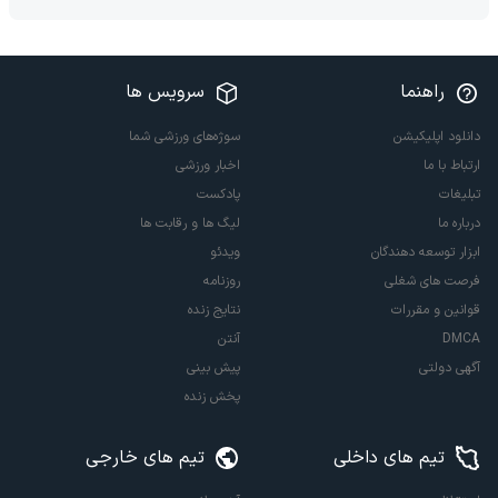
راهنما
سرویس ها
دانلود اپلیکیشن
سوژه‌های ورزشی شما
ارتباط با ما
اخبار ورزشی
تبلیغات
پادکست
درباره ما
لیگ ها و رقابت ها
ابزار توسعه دهندگان
ویدئو
فرصت های شغلی
روزنامه
قوانین و مقررات
نتایج زنده
DMCA
آنتن
آگهی دولتی
پیش بینی
پخش زنده
تیم های داخلی
تیم های خارجی