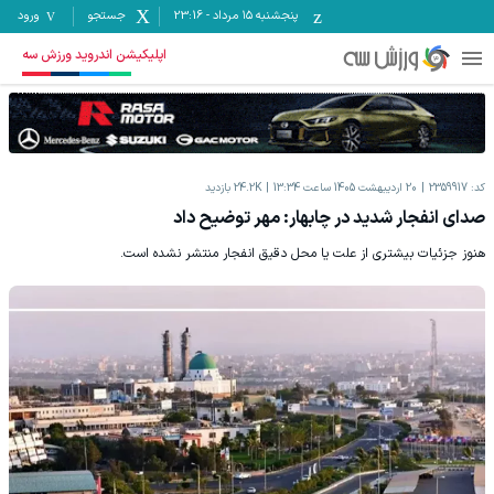
پنجشنبه ۱۵ مرداد
-
23:16
جستجو
ورود
اپلیکیشن اندروید ورزش سه
کد:
2359917
20 اردیبهشت 1405 ساعت 13:34
24.2K
بازدید
صدای انفجار شدید در چابهار: مهر توضیح داد
هنوز جزئیات بیشتری از علت یا محل دقیق انفجار منتشر نشده است.