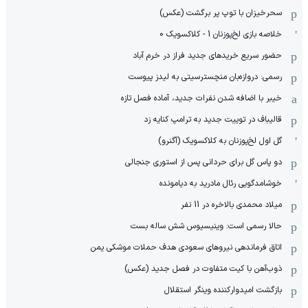
سحرخیزان با توپ پر برگشت (عکس)
خلاصه بازی لخ‌پوزنان 1 - کلاکسویک 0
حضور سریع خریدهای جدید فراز در خرم آباد
رسمی: دروازه‌بان منچسترسیتی به لیدز پیوست
خیبر با اضافه شدن نفرات جدید، آماده فصل تازه
قالیباف در توییت جدید به ترامپ کنایه زد
گل اول لخ‌پوزنان به کلاکسویک (آگنرو)
دو پاس گل برای حردانی پس از استوری جنجالی
خوشامدگویی رئال مادرید به دیامونده
میلاد محمدی بالاخره در 11 نفر
حالا رسمی است: وینیسیوس شش ساله بست
اتاق فرماندهی نیروهای سعودی هدف حملات موشکی یمن
ذوب‌آهن با کیت متفاوت در فصل جدید (عکس)
بازگشت امیدوارکننده وینگر استقلال