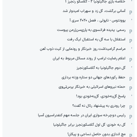
خلاصه بازی جاگیلونیا 2 - گلاسکو رنجرز 1
آسانی برگشت، گل زد و سهراب امیدوار شد
یوونتوس - ناپولی ، فصل 2020 سری آ
رسمی: پدیده فرانسوی به پاری‌سن‌ژرمن پیوست
استقلال با سه گل به استقبال لیگ رفت
مراسم گرامیداشت روز خبرنگار و رونمایی از کیت ذوب آهن
اعلام رضایت ترامپ از روند مسائل مربوط به ایران
گل دوم جاگیلونیا به گلاسکورنجرز
حفظ رکوردهای جهانی دو ستاره وزنه برداری
حمله نیروهای اسرائیلی به خبرنگار پرس‌تی‌وی
پاسخ گل‌به‌خودی، گل‌به‌خودی بود!
چرا رودری به پیشنهاد رئال نه گفت؟
رئیس دوچرخه سواری ایران در جلسه مهم کنفدراسیون آسیا
گل به خودی؛ گل اول گلاسکورنجرز برابر جاگیلونیا
مچ اندازی بدون حاصل نساجی و پیکان!