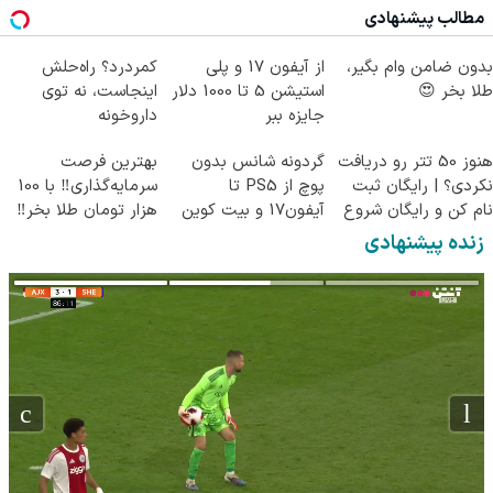
مطالب پیشنهادی
بدون ضامن وام بگیر،
از آیفون 17 و پلی
کمردرد؟ راه‌حلش
طلا بخر 😍
استیشن 5 تا 1000 دلار
اینجاست، نه توی
جایزه ببر
داروخونه
هنوز 50 تتر رو دریافت
گردونه شانس بدون
بهترین فرصت
نکردی؟ | رایگان ثبت
پوچ از PS5 تا
سرمایه‌گذاری‼️ با 100
نام کن و رایگان شروع
آیفون17 و بیت کوین
هزار تومان طلا بخر‼️
کن!
🔥
زنده پیشنهادی