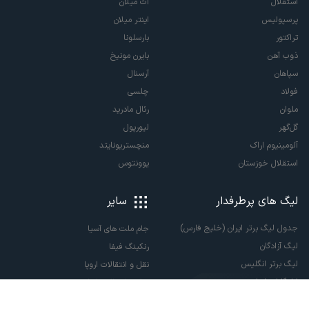
استقلال
آث میلان
پرسپولیس
اینتر میلان
تراکتور
بارسلونا
ذوب آهن
بایرن مونیخ
سپاهان
آرسنال
فولاد
چلسی
ملوان
رئال مادرید
گل‌گهر
لیورپول
آلومینیوم اراک
منچستریونایتد
استقلال خوزستان
یوونتوس
لیگ های پرطرفدار
سایر
جدول لیگ برتر ایران (خلیج فارس)
جام ملت های آسیا
لیگ آزادگان
رنکینگ فیفا
لیگ برتر انگلیس
نقل و انتقالات اروپا
لالیگا اسپانیا
نقل و انتقالات ایران
سری آ ایتالیا
پاری سن ژرمن