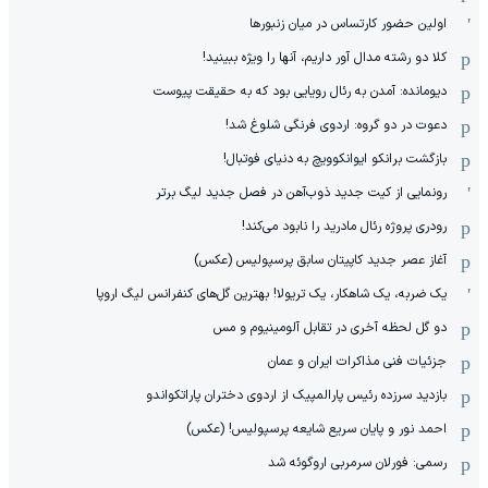
اولین حضور کارتساس در میان زنبورها
کلا دو‌ رشته مدال آور داریم، آنها را ویژه ببینید!
دیومانده: آمدن به رئال رویایی بود که به حقیقت پیوست
دعوت در دو گروه: اردوی فرنگی شلوغ شد!
بازگشت برانکو ایوانکوویچ به دنیای فوتبال!
رونمایی از کیت جدید ذوب‌آهن در فصل جدید لیگ برتر
رودری پروژه رئال مادرید را نابود می‌کند!
آغاز عصر جدید کاپیتان سابق پرسپولیس (عکس)
یک ضربه، یک شاهکار، یک تریولا! بهترین گل‌های کنفرانس لیگ اروپا
دو گل لحظه آخری در تقابل آلومینیوم و مس
جزئیات فنی مذاکرات ایران و عمان
بازدید سرزده رئیس پارالمپیک از اردوی دختران پاراتکواندو
احمد نور و پایان سریع شایعه پرسپولیس! (عکس)
رسمی: فورلان سرمربی اروگوئه شد