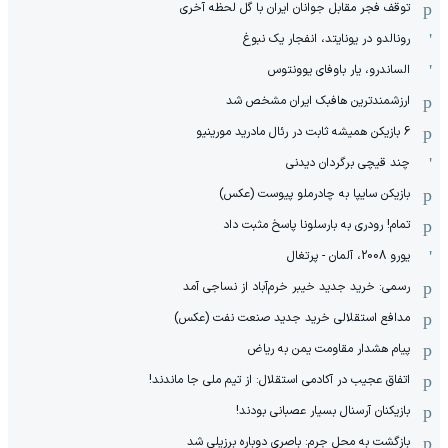
توقف فجر مقابل جوانان ایران با گل لحظه آخری
رونالدو در یونایتد، انفجار یک نبوغ
الساندرو، یار باوفای یوونتوس
ارزشمندترین هافبک ایران مشخص شد
6 بازیکن همیشه ثابت در رئال مادرید مورینیو
چند قیچی برگردان دیدنی
بازیکن سایپا به چادرملو پیوست (عکس)
تمام! رودری به بارسلونا پاسخ مثبت داد
یورو 2008، آلمان - پرتغال
رسمی: خرید جدید خیبر خرم‌آباد از نساجی آمد
مدافع استقلالی خرید جدید صنعت نفت (عکس)
پیام هشدار مقاومت یمن به ریاض
اتفاق عجیب در آکادمی استقلال: از تیم ملی جا ماندند!
بازیکنان آرسنال بسیار عصبانی بودند!
بازگشت به محل جرم: باصری دوباره برزیلی شد