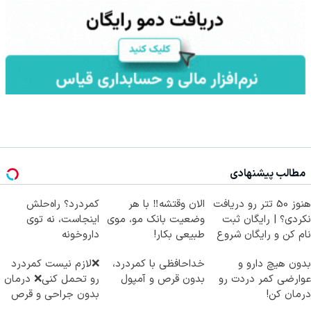
مطالب پیشنهادی
هنوز 50 تتر رو دریافت
الان وقتشه‼️ با هر
کمردرد؟ راه‌حلش
نکردی؟ | رایگان ثبت
وضعیت بانک مو، موی
اینجاست، نه توی
نام کن و رایگان شروع
طبیعی بکار!
داروخونه
کن!
بدون هیچ دارو و
خداحافظی با کمردرد،
❌لازم نیست کمردرد
عوارضی کمر دردت رو
بدون قرص و آمپول
رو تحمل کنی❌ درمان
درمان کن!
بدون جراحی و قرص
(پرسش‌نامه)
(پرسشنامه)