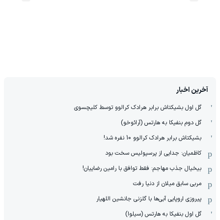
آخرین اخبار
گل اول بشیکتاش برابر هرادک کرالوو توسط کلیچسوی
گل دوم بنفیکا به هارتس (آرائوخو)
بشیکتاش برابر هرادک کرالوو 10 نفره شد!
کاظمیان: جدایی از پرسپولیس سخت بود
بیخیال جذب مهاجم: فقط توافق با رامین رضاییان!
مربی سابق میلان از دنیا رفت
پیروزی اروپایی آبی‌ها با گلزنی جانشین اللهیار
گل اول بنفیکا به هارتس (سیلوا)