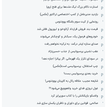
استارت ناکام بزرگ لیگ ملت‌ها برای فتح اروپا
بازدید مدیرعامل از کمپ اختصاصی تراکتور (عکس)
رونمایی از کیت سوم باشگاه یوونتوس
قیمت بند فروش قرارداد آرائوخو و لیورپول فاش شد
خودروهای فرمول یک، سبک‌تر و کوچک‌تر می‌شوند
صدای ستاره اینتر درآمد: به ترکیه نخواهم رفت
عقب نشینی پرسپولیس از جذب حسین‌نژاد
در سودای تکرار یک قهرمانی: اگر پیاتزا اجازه دهد!
چپ استقلال، پرسپولیسی است(عکس)
خرید بعدی پرسپولیس بست!
شایعه عجیب: علاقه رئال به کاپیتان یوونتوس!
غول نروژی فدای خرید ولاهوویچ می‌شود؟!
ولاسکو بازیکنانش را با کتاب سورپرایز کرد
صالحی: قوانین برای داوران و ناظران یکسان سازی شد