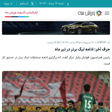
شنبه ۱۷ مرداد
-
16:23
جستجو
ورود
اپلیکیشن اندروید ورزش سه
کد:
2359914
20 اردیبهشت 1405 ساعت 13:22
17.8K
بازدید
حرف آخر: ادامه لیگ برتر‌ در تیر ماه
رئیس فدراسیون فوتبال یکبار دیگر گفت که برگزاری ادامه مسابقات لیگ برتر در دستور کار
است.