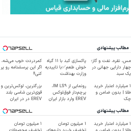
مطالب پیشنهادی
Image failed to load
Image failed to load
Image failed to load
مس، نقره، نفت و گاز؛
پاکسازی کبد با 11 گیاه
کمردردت خوب می‌شه،
چهار دارایی جهانی در
خوش طعم✅با تاییدیه
اگر این پرسشنامه رو پر
یک سبد
وزارت بهداشت
کنی!!
Image failed to load
Image failed to load
Image failed to load
۱ میلیارد اعتبار خرید
رونمایی از IM LS9،
بزرگترین، لوکس‌ترین و
طلا | بدون ضامن و
پرچم‌دار فوق‌لوکس
قوی‌ترین شاسی بلند
چک
EREV وارد بازار ایران
EREV در در ایران
شد
رونمایی شد
مطالب پیشنهادی
Image failed to load
۱ میلیارد اعتبار خرید
1 میلیون تومان
۱ میلیون تومان
طلا | بدون ضامن و
تخفیف خرید داروهای
تخفیف محصولات