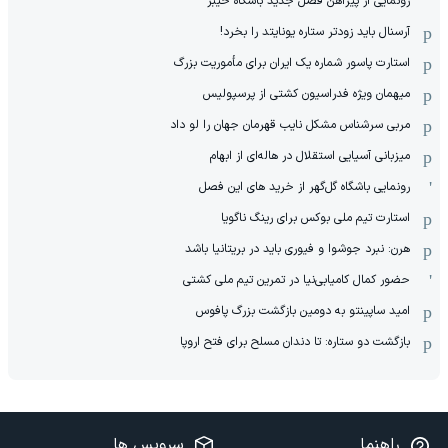
رونمایی از پیراهن فصل جدید باشگاه خیبر
آرسنال باید زودتر ستاره یونایتد را بخرد!
استارت پاسور شماره یک ایران برای مأموریت بزرگ
میهمان ویژه فدراسیون کشتی از پرسپولیس
مربی سرشناس مشکل نایب قهرمان جهان را لو داد
میزبانی آسیایی استقلال در هاله‌ای از ابهام
رونمایی باشگاه گل‌گهر از خرید های این فصل
استارت تیم ملی بوکس برای رینگ ناگویا
هرن: نبرد جوشوا و فیوری باید در بریتانیا باشد
حضور کمال کامیابی‌نیا در تمرین تیم ملی کشتی
امید ساپینتو به دومین بازگشت بزرگ پافوس
بازگشت دو ستاره: تا دندان مسلح برای فتح اروپا
راهنما
سرویس ها