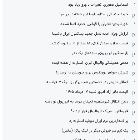
اسماعیل صفیری: تغیرات داوری زیاد بود
خرید جنجالی: ستاره بارسا این هفته در پاریس!
خورشیدی: ناظران با قوانین جدید آشنا شدند
گزارش ویژه‌: آماده نسل جدید بسکتبال ایران باشید!
قیمت طلا و سکه/ طلای ۱۸ عیار از ۱۹ میلیون گذشت
بار سنگین ایران روی ساعدهای یک نفر
مدعی همیشگی والیبال ایران: استارت از هفته آینده
شورش جواهر یوونتوس برای پیوستن به آرسنال!
اتفاقی تاریخی در نخستین شب برگزاری لیگ ۳ فرانسه
قیمت دلار آزاد امروز شنبه ۱۷ مرداد ۱۴۰۵
دلیل انتقال غیرمنتظره کاپیتان بارسا به لیورپول لو رفت
قهرمانان المپیک از والیبال فرار کردند!
پرافتخارترین تیم ایران دوباره استارت زد
یک تیم سرخپوش دیگر در لیگ برتر! (عکس)