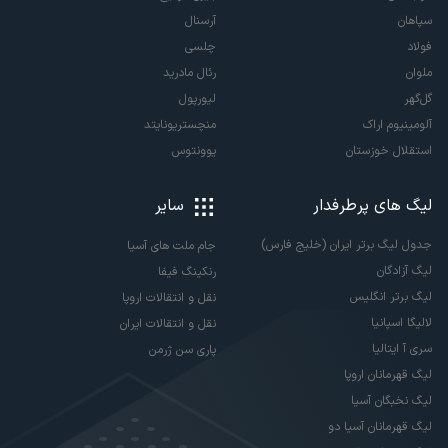
سپاهان
آرسنال
فولاد
چلسی
ملوان
رئال مادرید
گل‌گهر
لیورپول
آلومینیوم اراک
منچستریونایتد
استقلال خوزستان
یوونتوس
لیگ های پرطرفدار
سایر
جدول لیگ برتر ایران (خلیج فارس)
جام ملت های آسیا
لیگ آزادگان
رنکینگ فیفا
لیگ برتر انگلیس
نقل و انتقالات اروپا
لالیگا اسپانیا
نقل و انتقالات ایران
سری آ ایتالیا
پاری سن ژرمن
لیگ قهرمانان اروپا
لیگ نخبگان آسیا
لیگ قهرمانان آسیا دو