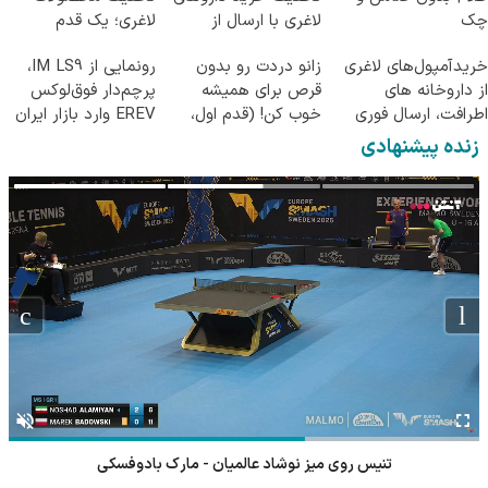
چک
لاغری با ارسال از
لاغری؛ یک قدم
داروخانه و پک یخ!
نزدیک‌تر به شروع
Image failed to load
Image failed to load
خریدآمپول‌های لاغری
زانو دردت رو بدون
رونمایی از IM LS9،
کاهش وزن
از داروخانه های
قرص برای همیشه
پرچم‌دار فوق‌لوکس
اطرافت، ارسال فوری
خوب کن! (قدم اول،
EREV وارد بازار ایران
همراه با پک یخ!
پرسش‌نامه)
شد
زنده پیشنهادی
تنیس روی میز نوشاد عالمیان - مارک بادوفسکی