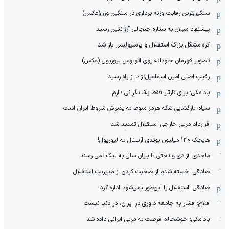
سنگین‌ترین رقابت وزنه برداری در سنگین وزن(عکس)
پیشنهاد میلان به ستاره جنجالی آرژانتین رسید
گره مشکل بزرگ استقلال و پرسپولیس باز شد
تصویر قهرمان جاودانه روی اتوبوس لیورپول (عکس)
رقیب اصلی امین اسماعیل‌نژاد از راه رسید
بادامکی: برای تارتار فقط یک نگرانی دارم
سپاه: بازگشایی تنگه هرمز منوط به پذیرش شروط ایران است
قرارداد مربی خارجی استقلال تمدید شد
هایجک 130 میلیون پوندی آرسنال به لیورپول!
ماجدی: آزادی و تختی تا پایان سال به لیگ نمی رسند
صادقی: خسته شدم از صحبت کردن از مدیریت استقلال
صادقی: استقلال را این‌طور نمی‌شود اداره کرد!
فلاح: فشار به جامعه داوری در ایران، در دنیا نیست
بادامکی: خوشحالم فرصت به مربی ایرانی داده شد