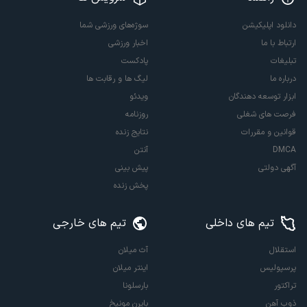
دانلود اپلیکیشن
سوژه‌های ورزشی شما
ارتباط با ما
اخبار ورزشی
تبلیغات
پادکست
درباره ما
لیگ ها و رقابت ها
ابزار توسعه دهندگان
ویدئو
فرصت های شغلی
روزنامه
قوانین و مقررات
نتایج زنده
DMCA
آنتن
آگهی دولتی
پیش بینی
پخش زنده
تیم های داخلی
تیم های خارجی
استقلال
آث میلان
پرسپولیس
اینتر میلان
تراکتور
بارسلونا
ذوب آهن
بایرن مونیخ