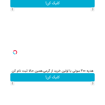
کلیک کن!
›
‹
Image failed to load
هدیه 200 سوتی با اولین خرید از گرمی،همین حالا ثبت نام کن
کلیک کن!
›
‹