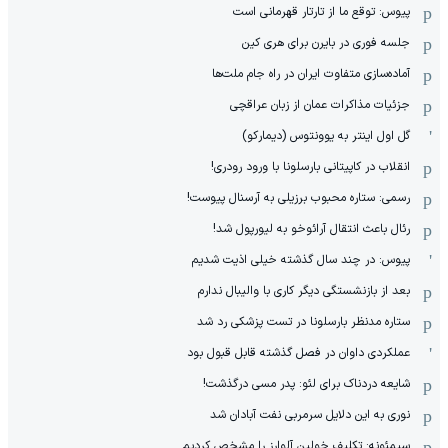
پیوس: توقع ما از تارتار قهرمانی است
جلسه فوری در بایرن برای هری کین
آماده‌سازی متفاوت ایران در راه جام ملت‌ها
جزئیات مذاکرات عمان از زبان عراقچی
گل اول اینتر به یوونتوس (دیمارکو)
انقلاب در کاپیتانی بارسلونا با ورود رودری!
رسمی: ستاره محبوب برزیلی به آرسنال پیوست!
رئال باعث انتقال آرائوخو به لیورپول شد!
پیوس: در چند سال گذشته خیلی اذیت شدیم
بعد از بازنشستگی دیگر کاری با والیبال ندارم
ستاره مدنظر بارسلونا در تست پزشکی رد شد
عملکردی داوان در فصل گذشته قابل قبول بود
شایعه دردناک برای لئو: پدر مسی درگذشت!
نوری به این دلایل سرمربی نفت آبادان شد
سیمئونه: تکلیف خولین آلوارز را مشخص کردیم