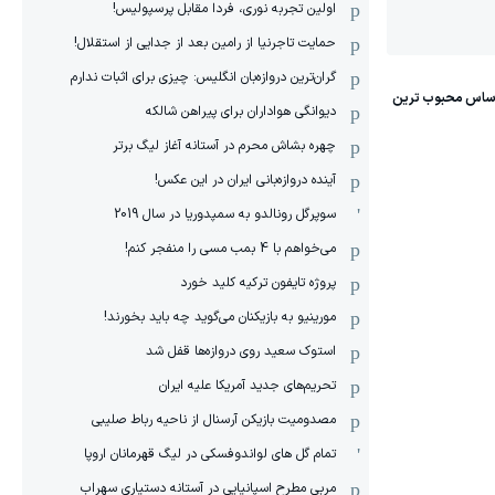
اولین تجربه نوری، فردا مقابل پرسپولیس!
حمایت تاجرنیا از رامین بعد از جدایی از استقلال!
گران‌ترین دروازه‌بان انگلیس: چیزی برای اثبات ندارم
دیوانگی هواداران برای پیراهن شالکه
چهره بشاش محرم در آستانه آغاز لیگ برتر
آینده دروازه‌بانی ایران در این عکس!
سوپرگل رونالدو به سمپدوریا در سال 2019
می‌خواهم با 4 بمب مسی را منفجر کنم!
پروژه تایفون ترکیه کلید خورد
مورینیو به بازیکنان می‌گوید چه باید بخورند!
استوک سعید روی دروازه‌ها قفل شد
تحریم‌های جدید آمریکا علیه ایران
مصدومیت بازیکن آرسنال از ناحیه رباط صلیبی
تمام گل های لواندوفسکی در لیگ قهرمانان اروپا
مربی مطرح اسپانیایی در آستانه دستیاری سهراب