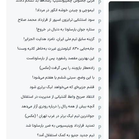
مربی جاسوس چمپیونشیپ: رسانه‌ها بد نشانم دادند
لیموچی و چیدن خوشه انگور در مرداد!
سود استثنایی ترابزون اسپور از قرارداد محمد صلاح
ستاره جوان بارسلونا به دنبال در خروج!
گزینه سابق تیم ملی ایران، نامزد هدایت الجزایر!
جابه‌جایی ۸۳۰ کیلومتری غیرت به‌خاطر کانیه وست!
این بهترین مقصد رشفورد پس از بارسلوناست
زاده‌عطار بازوبند را پس گرفت (عکس)
با این وضع، سیتی ششم یا هفتم می‌شود!
قشم جزیره‌ای که می‌خواهد لیگ برتری شود
انتقاد صریح واعظ آشتیانی از مدیریت در استقلال
آنچه بیش از همه رئال را درباره رودری آزار می‌دهد
جوانترین تیم لیگ برتر در غرب تهران ! (عکس)
تمدید قرارداد وینیسیوس به ضرر بارسلونا شد
تیم جدید جنپو به کمک استقلال آمد؟