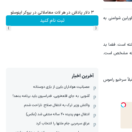
۱ میلیارد اعتبار خرید طلا | بدون ضامن و چک
ورلین شوامنی به
نام کنید
کلیک کن!
›
‹
خته است. فضا بد
صحنه مشخص است.
آخرین اخبار
بلاً سرخیو راموس
عصبانیت هواداران بایرن از بازی دوستانه
آشوبی: به جای قلعه‌نویی، فدراسیون باید برنامه بدهد!
واکنش وزیر ترک به انتقال صلاح: ناراحت شدم
انتقال مهم پدیده 20 ساله منتفی شد (عکس)
عراق سرمربی جام ملتها را انتخاب کرد