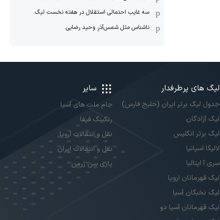
سه غایب احتمالی استقلال در هفته نخست لیگ
ناشناس مثل شمس‌آذرِ وحید رضایی
لیگ های پرطرفدار
سایر
جدول لیگ برتر ایران (خلیج فارس)
جام ملت های آسیا
لیگ آزادگان
رنکینگ فیفا
لیگ برتر انگلیس
نقل و انتقالات اروپا
لالیگا اسپانیا
نقل و انتقالات ایران
سری آ ایتالیا
پاری سن ژرمن
لیگ قهرمانان اروپا
لیگ نخبگان آسیا
لیگ قهرمانان آسیا دو