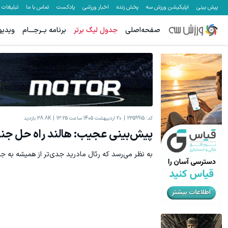
پیش بینی
اپلیکیشن ورزش سه
پخش زنده
اخبار ورزشی
پادکست
تماس با ما
تبلیغات
صفحه‌اصلی
جدول لیگ برتر
برنامه بــرجـــام
ویدیو
کد:
2359915
20 اردیبهشت 1405 ساعت 13:25
38.8K
بازدید
پیش‌بینی عجیب: هالند راه حل جنج
به نظر می‌رسد که رئال مادرید جدی‌تر از همیشه به جذب ار