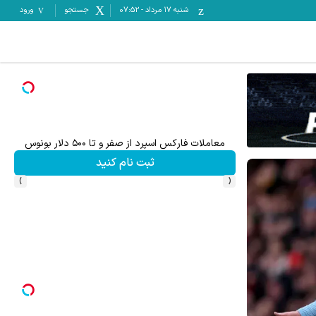
شنبه ۱۷ مرداد
-
07:52
جستجو
ورود
تا ۵۰۰ دلار بونوس
هنوز 50 تتر رو دریافت نکردی؟ | رایگان ثبت نام کن و رایگان شروع کن!
نام کنید
دریافت 50 تتر !
›
‹