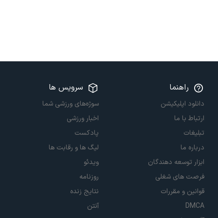
راهنما
سرویس ها
دانلود اپلیکیشن
سوژه‌های ورزشی شما
ارتباط با ما
اخبار ورزشی
تبلیغات
پادکست
درباره ما
لیگ ها و رقابت ها
ابزار توسعه دهندگان
ویدئو
فرصت های شغلی
روزنامه
قوانین و مقررات
نتایج زنده
DMCA
آنتن