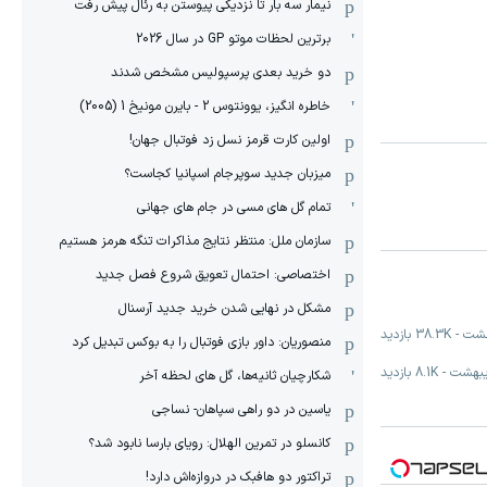
نیمار سه بار تا نزدیکی پیوستن به رئال پیش رفت
برترین لحظات موتو GP در سال 2026
دو خرید بعدی پرسپولیس مشخص شدند
خاطره انگیز، یوونتوس 2 - بایرن مونیخ 1 (2005)
اولین کارت قرمز نسل زد فوتبال جهان!
میزبان جدید سوپرجام اسپانیا کجاست؟
تمام گل های مسی در جام های جهانی
سازمان ملل: منتظر نتایج مذاکرات تنگه هرمز هستیم
اختصاصی: احتمال تعویق شروع فصل جدید
مشکل در نهایی شدن خرید جدید آرسنال
-
38.3K
بازدید
منصوریان: داور بازی فوتبال را به بوکس تبدیل کرد
-
8.1K
بازدید
شکارچیان ثانیه‌ها، گل های لحظه آخر
یاسین در دو راهی سپاهان- نساجی
کانسلو در تمرین الهلال: رویای بارسا نابود شد؟
تراکتور دو هافبک در دروازه‌اش دارد!