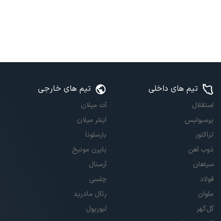
تیم های داخلی
تیم های خارجی
استقلال
آث میلان
پرسپولیس
اینتر میلان
تراکتور
بارسلونا
ذوب آهن
بایرن مونیخ
سپاهان
آرسنال
فولاد
چلسی
ملوان
رئال مادرید
گل‌گهر
لیورپول