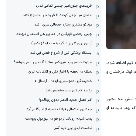
خریدهای جنون‌آمیز چلسی تمامی ندارد!
امضای مرا جعل کردند تا قرارداد را منسوخ کنند
موناکو مشتری ستاره جنجالی سری آ شد
چینی: بعضی بازیکنان در حد پیراهن استقلال نبودند
آزمون برای 7 روز دیگر برنامه دارد! (عکس)
ایستگاه پزشکی قبل از شروع فصل آبی شد
سرنوشت عجیب: هیچکس ستاره آلمانی را نمی‌خواهد!
 تیم اضافه شود.
جم نوک درخشان و
لحظه به لحظه با اخبار نقل و انتقالات ایران
خاطره‌انگیز، منچستریونایتد2 - آرسنال 0
مقصد کاپیتان مس مشخص شد
رکوزن بسیار موفق بود (قهرمان دوگانه در سال 2024)، پس از حدود شش ماه مجبور
آغاز فصل جدید النصر بدون رونالدو!
 بود. باید به او
جانشین احتمالی فرانک کسیه از لالیگا می‌آید
بمب شبانه: رونالد آرائوخو به لیورپول پیوست!
شکست‌ناپذیرترین تیم آسیا