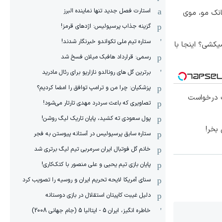
استارت فصل جدید تنها نماینده البرز
انک مو، موی
گزینه جذاب پرسپولیس: اژدهای قرمز!
ستاره تیم ملی تکواندو خبرنگار شدند!
کشی؟ اینجا با
رسمی: قرارداد هافبک میلان فسخ شد
برترین گل های رونالدو نازاریو برای رئال مادرید
پزشکیان: چرا من و ترامپ توافق را امضا کردیم؟
 درخواست
تصاویری که باعث سردرد مهدی تارتار می‌شود!
پول سعودی ته کشید، پایان تاریک لیگ روشن!
بخر!
ستاره سابق پرسپولیس در آستانه پیوستن به فجر
خانم گل فوتبال ایران سرمربی تیم لیگ برتری شد
پایان بازی تیم یحیی و علی منصور با کتک‌کاری!
سنای آمریکا لایحه تحریم ایران و روسیه را تصویب کرد
دلیل غیبت کاپیتان استقلال در بازی دوستانه
خاطره انگیز، ایران 5 - ایتالیا 5 (جام جهانی 2008)