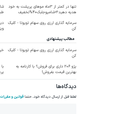
تنها در کمتر از 3ماه موهای پرپشت به خود
شام
هدیه دهید🌱شامپوجلبک40%تخفیف
طب
سرمایه گذاری ارزی روی سهام تویوتا - کلیک
دیگ
کن
ویژ
مطالب پیشنهادی
سرمایه گذاری ارزی روی سهام تویوتا - کلیک
خری
کن
پژو 206 داری برای فروش؟ با کارنامه به
با 
بهترین قیمت بفروش!
پر
دیدگاه‌ها
لطفا قبل از ارسال دیدگاه خود، حتما
قوانین و مقررات