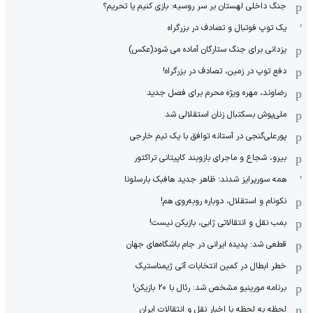
جنگ داخلی لهستان بر سر روسیه: بازی کنیم یا تحریم؟
یک توپ فوتبال و تصادف در بزرگراه
یزدانی برای جنگ ستارگان آماده می شود(عکس)
دفع توپ در زمین، تصادف در بزرگراه!
رضاوند، مهره ویژه محرم برای فصل جدید
ملی‌پوش بسکتبال زنان استقلالی شد
پورعلی‌گنجی در آستانه توافق با یک تیم خارجی
بیرو، شجاع و ماجرای بازوبند کاپیتانی تراکتور
همه سورپرایز شدند؛ ظاهر جدید هافبک بارسلونا
نکونام و استقلال، دوباره روبه‌روی هم!
بمب نقل و انتقالاتی ژابی، بازیکن نیست!
قطعی شد: پدیده ایرانی در جام باشگاه‌های جهان
خطر ابطال در کمین انتخابات آتی ژیمناستیک
برنامه مورینیو مشخص شد: رئال با ۲۰ بازیکن!
لحظه به لحظه با اخبار نقل و انتقالات ایران