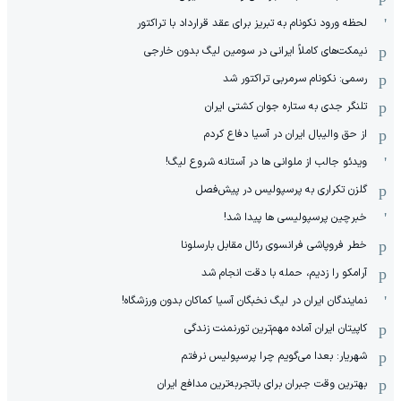
لحظه ورود نکونام به تبریز برای عقد قرارداد با تراکتور
نیمکت‌های کاملاً ایرانی در سومین لیگ بدون خارجی
رسمی: نکونام سرمربی تراکتور شد
تلنگر جدی به ستاره جوان کشتی ایران
از حق والیبال ایران در آسیا دفاع کردم
ویدئو جالب از ملوانی ها در آستانه شروع لیگ!
گلزن تکراری به پرسپولیس در پیش‌فصل
خبرچین پرسپولیسی ها پیدا شد!
خطر فروپاشی فرانسوی رئال مقابل بارسلونا
آرامکو را زدیم، حمله با دقت انجام شد
نمایندگان ایران در لیگ نخبگان آسیا کماکان بدون ورزشگاه!
کاپیتان ایران آماده مهم‌ترین تورنمنت زندگی
شهریار: بعدا می‌گویم چرا پرسپولیس نرفتم
بهترین وقت جبران برای باتجربه‌ترین مدافع ایران