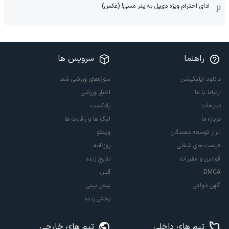
ادای احترام ویژه دی‌پل به پدر مسی! (عکس)
راهنما
سرویس ها
دانلود اپلیکیشن
سوژه‌های ورزشی شما
ارتباط با ما
اخبار ورزشی
تبلیغات
پادکست
درباره ما
لیگ ها و رقابت ها
ابزار توسعه دهندگان
ویدئو
فرصت های شغلی
روزنامه
قوانین و مقررات
نتایج زنده
DMCA
آنتن
آگهی دولتی
پیش بینی
پخش زنده
تیم های داخلی
تیم های خارجی