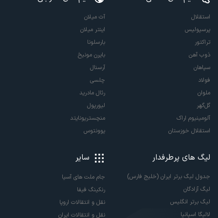
استقلال
آث میلان
پرسپولیس
اینتر میلان
تراکتور
بارسلونا
ذوب آهن
بایرن مونیخ
سپاهان
آرسنال
فولاد
چلسی
ملوان
رئال مادرید
گل‌گهر
لیورپول
آلومینیوم اراک
منچستریونایتد
استقلال خوزستان
یوونتوس
لیگ های پرطرفدار
سایر
جدول لیگ برتر ایران (خلیج فارس)
جام ملت های آسیا
لیگ آزادگان
رنکینگ فیفا
لیگ برتر انگلیس
نقل و انتقالات اروپا
لالیگا اسپانیا
نقل و انتقالات ایران