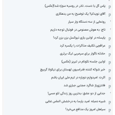
پاس گل با دست، نادر در روسیه سوژه شد!(عکس)
آقای نویدکیا! یک توضیح به من بدهکاری
رونمایی از سه دستگاه وار سیار
تاج: به هوش مصنوعی در فوتبال توجه داریم
یایسله در اولین بازی نیوکسل بزن بزن کرد!
عراقچی تکلیف مذاکرات را یکسره کرد
حادثه ناگوار برای سرمربی لیگ برتری
اولین جلسه نکونام در تبریز (عکس)
خبر شوکه کننده فدراسیون لهستان برای نیکولا گربیچ
اکرت: امیدوارم دوباره در تیم ملی ایران باشم
فانتزی‌باز شاگرد مجتبی جباری شد
جدایی از دو عشق؛ بدترین روز زندگی لئو مسی!
شبیه دمبله: امید بارسا به درخشش الماس غنایی
سپاهان امروز یک مدافع می‌خرد!