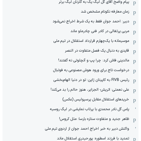
پیام واضح آقای گل لیگ یک به گلزنان لیگ برتر
زمان معارفه نکونام مشخص شد
دبیر: احمد جوان فقط به یک شرط اخراج نمی‌شود
مربی پرتغالی در کادر فنی چادرملو ماند
موسیمانه با یک‌چهارم قرارداد استقلال در تیم ملی
قایدی به دنبال یک فصل متفاوت در النصر
مالدینی فاش کرد: چرا پپ و آنچلوتی نه گفتند!
درخواست تاج برای ورود هوش مصنوعی به فوتبال
رئیس FIVB به کاپیتان ژاپن: تو در دنیا الهام‌بخشی
علی نعمتی: اتریش- الجزایر، هنوز حالم را بد می‌کند!
خریدهای استقلال مقابل پرسپولیس (عکس)
پاس گل نادر محمدی با پرتاب نمایشی در لیگ روسیه
ظاهر جدید و متفاوت ستاره بارسا: مثل کروس!
واکنش دبیر به خبر اخراج احمد جوان از اردوی تیم ملی
تمدید با فرزند اسطوره: پورحیدری استقلال ماند