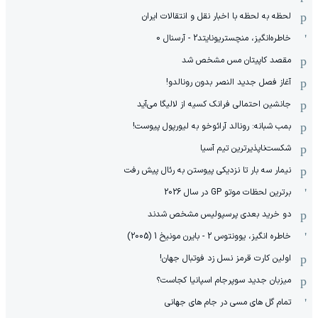
لحظه به لحظه با اخبار نقل و انتقالات ایران
خاطره‌انگیز، منچستریونایتد2 - آرسنال 0
مقصد کاپیتان مس مشخص شد
آغاز فصل جدید النصر بدون رونالدو!
جانشین احتمالی فرانک کسیه از لالیگا می‌آید
بمب شبانه: رونالد آرائوخو به لیورپول پیوست!
شکست‌ناپذیرترین تیم آسیا
نیمار سه بار تا نزدیکی پیوستن به رئال پیش رفت
برترین لحظات موتو GP در سال 2026
دو خرید بعدی پرسپولیس مشخص شدند
خاطره انگیز، یوونتوس 2 - بایرن مونیخ 1 (2005)
اولین کارت قرمز نسل زد فوتبال جهان!
میزبان جدید سوپرجام اسپانیا کجاست؟
تمام گل های مسی در جام های جهانی