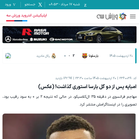
شنبه ۱۷ مرداد
-
08:53
جستجو
ورود
اپلیکیشن اندروید ورزش سه
20 اردیبهشت 1405
بارسلونا
2
-
0
رئال مادرید
کد:
2360038
20 اردیبهشت 1405 ساعت 23:30
162.9K
بازدید
امباپه پس از دو گل بارسا استوری گذاشت! (عکس)
مهاجم فرانسوی در دقیقه ۳۵ ال‌کلاسیکو، در حالی که نتیجه ۲ بر ۰ به سود رقیب بود،
تصویری را در اینستاگرامش منتشر کرد.