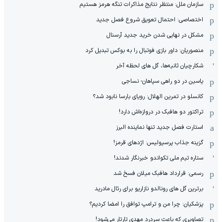
سازمان ملل: منتظر نتایج مذاکرات تنگه هرمز هستیم
اختصاصی: احتمال تعویق شروع فصل جدید
مشکل در نهایی شدن خرید جدید آرسنال
منصوریان: داور بازی فوتبال را به بوکس تبدیل کرد
شکارچیان ثانیه‌ها، گل های لحظه آخر
یاسین در دو راهی سپاهان- نساجی
کانسلو در تمرین الهلال: رویای بارسا نابود شد؟
تراکتور دو هافبک در دروازه‌اش دارد!
استارت فصل جدید تنها نماینده البرز
گزینه جذاب پرسپولیس: اژدهای قرمز!
ستاره تیم ملی تکواندو خبرنگار شدند!
رسمی: قرارداد هافبک میلان فسخ شد
برترین گل های رونالدو نازاریو برای رئال مادرید
پزشکیان: چرا من و ترامپ توافق را امضا کردیم؟
تصاویری که باعث سردرد مهدی تارتار می‌شود!