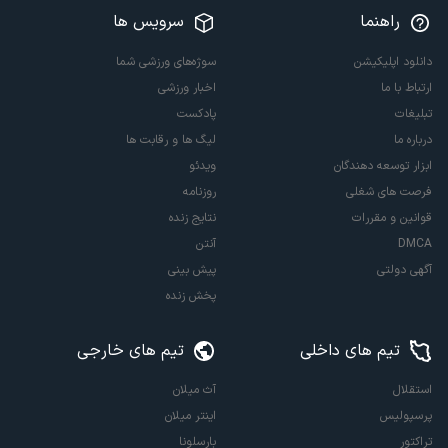
راهنما
سرویس ها
دانلود اپلیکیشن
سوژه‌های ورزشی شما
ارتباط با ما
اخبار ورزشی
تبلیغات
پادکست
درباره ما
لیگ ها و رقابت ها
ابزار توسعه دهندگان
ویدئو
فرصت های شغلی
روزنامه
قوانین و مقررات
نتایج زنده
DMCA
آنتن
آگهی دولتی
پیش بینی
پخش زنده
تیم های داخلی
تیم های خارجی
استقلال
آث میلان
پرسپولیس
اینتر میلان
تراکتور
بارسلونا