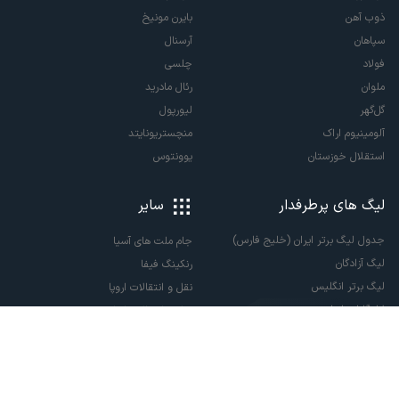
ذوب آهن
بایرن مونیخ
سپاهان
آرسنال
فولاد
چلسی
ملوان
رئال مادرید
گل‌گهر
لیورپول
آلومینیوم اراک
منچستریونایتد
استقلال خوزستان
یوونتوس
لیگ های پرطرفدار
سایر
جدول لیگ برتر ایران (خلیج فارس)
جام ملت های آسیا
لیگ آزادگان
رنکینگ فیفا
لیگ برتر انگلیس
نقل و انتقالات اروپا
لالیگا اسپانیا
نقل و انتقالات ایران
سری آ ایتالیا
پاری سن ژرمن
لیگ قهرمانان اروپا
لیگ نخبگان آسیا