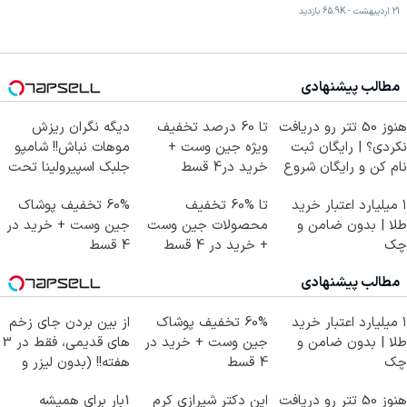
21 اردیبهشت
-
65.9K
بازدید
مطالب پیشنهادی
هنوز 50 تتر رو دریافت
تا 60 درصد تخفیف
دیگه نگران ریزش
نکردی؟ | رایگان ثبت
ویژه جین وست +
موهات نباش!! شامپو
نام کن و رایگان شروع
خرید در4 قسط
جلبک اسپیرولینا تحت
کن!
لیسانس آلمان
۱ میلیارد اعتبار خرید
تا %60 تخفیف
60% تخفیف پوشاک
طلا | بدون ضامن و
محصولات جین وست
جین وست + خرید در
چک
+ خرید در 4 قسط
4 قسط
مطالب پیشنهادی
۱ میلیارد اعتبار خرید
60% تخفیف پوشاک
از بین بردن جای زخم
طلا | بدون ضامن و
جین وست + خرید در
های قدیمی، فقط در 3
چک
4 قسط
هفته!! (بدون لیزر و
جراحی)
هنوز 50 تتر رو دریافت
این دکتر شیرازی کرم
1بار برای همیشه