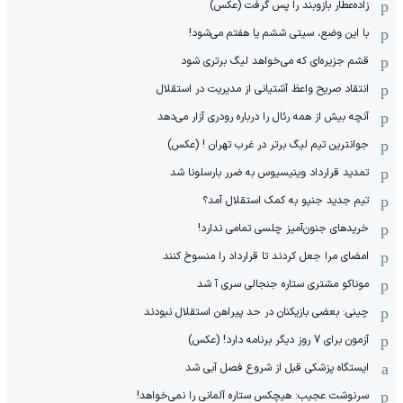
زاده‌عطار بازوبند را پس گرفت (عکس)
با این وضع، سیتی ششم یا هفتم می‌شود!
قشم جزیره‌ای که می‌خواهد لیگ برتری شود
انتقاد صریح واعظ آشتیانی از مدیریت در استقلال
آنچه بیش از همه رئال را درباره رودری آزار می‌دهد
جوانترین تیم لیگ برتر در غرب تهران ! (عکس)
تمدید قرارداد وینیسیوس به ضرر بارسلونا شد
تیم جدید جنپو به کمک استقلال آمد؟
خریدهای جنون‌آمیز چلسی تمامی ندارد!
امضای مرا جعل کردند تا قرارداد را منسوخ کنند
موناکو مشتری ستاره جنجالی سری آ شد
چینی: بعضی بازیکنان در حد پیراهن استقلال نبودند
آزمون برای 7 روز دیگر برنامه دارد! (عکس)
ایستگاه پزشکی قبل از شروع فصل آبی شد
سرنوشت عجیب: هیچکس ستاره آلمانی را نمی‌خواهد!