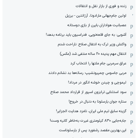
زنده و فوری از بازار نقل و انتقالات
اولین جام‌جهانی مارادونا، آرژانتین - برزیل
عصبانیت هواداران بایرن از بازی دوستانه
آشوبی: به جای قلعه‌نویی، فدراسیون باید برنامه بدهد!
واکنش وزیر ترک به انتقال صلاح: ناراحت شدم
انتقال مهم پدیده 20 ساله منتفی شد (عکس)
عراق سرمربی جام ملتها را انتخاب کرد
مربی جاسوس چمپیونشیپ: رسانه‌ها بد نشانم دادند
لیموچی و چیدن خوشه انگور در مرداد!
سود استثنایی ترابزون اسپور از قرارداد محمد صلاح
ستاره جوان بارسلونا به دنبال در خروج!
گزینه سابق تیم ملی ایران، نامزد هدایت الجزایر!
جابه‌جایی ۸۳۰ کیلومتری غیرت به‌خاطر کانیه وست!
این بهترین مقصد رشفورد پس از بارسلوناست