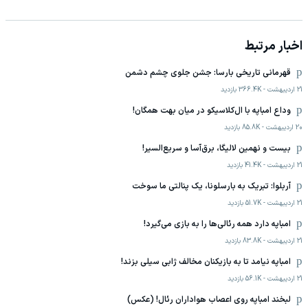
اخبار مرتبط
قهرمانی تاریخی بارسا: جشن جلوی چشم دشمن
21 اردیبهشت
-
366.4K
بازدید
وداع امباپه با ال‌کلاسیکو در میان بهت همگان!
20 اردیبهشت
-
85.8K
بازدید
بیست و نهمین لالیگا، برق‌آسا و سریع‌السیر!
21 اردیبهشت
-
41.4K
بازدید
آربلوا: تبریک به بارسلونا، یک پنالتی ما سوخت
21 اردیبهشت
-
51.7K
بازدید
امباپه دارد همه رئالی‌ها را به بازی می‌گیرد!
21 اردیبهشت
-
83.8K
بازدید
امباپه نیامد تا به بازیکنان مخالف ژابی سیلی بزند!
21 اردیبهشت
-
56.1K
بازدید
لبخند امباپه روی اعصاب هواداران رئال! (عکس)