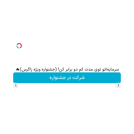
سرمایه‌اتو توی مدت کم دو برابر کن! (جشنواره ویژه زاگرس)🔥
شرکت در جشنواره
›
‹