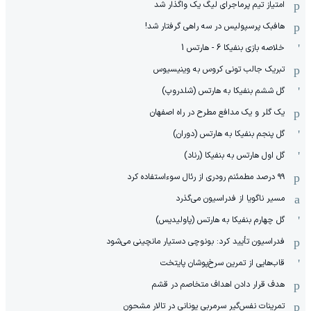
امتیاز تیم پرماجرای لیگ یک واگذار شد
هافبک پرسپولیس در سه راهی گرفتار شد!
خلاصه بازی بنفیکا 6 - هارتس 1
تبریک جالب تونی کروس به وینیسیوس
گل ششم بنفیکا به هارتس (شلدروپ)
یک گلر و یک مدافع مطرح در راه اصفهان
گل پنجم بنفیکا به هارتس (دوران)
گل اول هارتس به بنفیکا (رناد)
۹۹ درصد مطمئنم رودری از رئال سوءاستفاده کرد
مسیر ناگویا از فدراسیون می‌گذرد
گل چهارم بنفیکا به هارتس (پاولیدیس)
فدراسیون تأیید کرد: بونوچی دستیار مانچینی می‌شود
قاب‌هایی از تمرین سرخ‌پوشان پایتخت
هدف قرار دادن اهداف متخاصم در قشم
‏تمرینات نفس‌گیر سرمربی یونانی در تالار مشحون