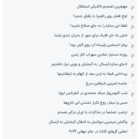
مهم‌ترین تصمیم تاکتیکی استقلال
اوج فشار روی رافینیا با رقبای جدید!
لطفا این ستاره را به جای صلاح نخرید!
شش راه حل فلیک برای عبور از بحران جدی بارسا
پیام احساسی یایسله آب روی آتش بود!
روزبه دستیار نمادین سهراب کنار زمین
ادعای ستاره آرسنال: به گیمارش و وینی نیاز داشتیم
پرداختی فیفا به اردن بعد از اتهام به اینفانتینو!
جلسه تمرینی شیاطین سرخ
شب کابوس‌وار میلاد محمدی در کنفرانس اروپا
مسی و نیمار، زوج تکرار نشدنی آبی اناری‌ها
ترامپ: شخصاً در مذاکرات با ایران درگیر هستم
واکنش سرمربی نیوکسل به انتقال گیمارش به آرسنال
تمامی گل‌های کانادا در جام جهانی 2026