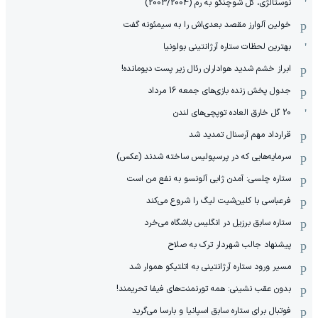
نوستالژی، گل شوچنکو به رم (2003/2004)
خولین آلوارز مقصد بعدی‌اش را به سیمئونه گفت
بهترین لحظات ستاره آرژانتینی بولونیا
ابراز خشم شدید هواداران رئال زیر پست دیومانده!
جدول پخش زنده بازی‌های جمعه 16 مرداد
20 گل خارق العاده توپچی‌های لندن
قرارداد مهم آرسنال تمدید شد
سرمایه‌هایی که در پرسپولیس ساخته شدند (عکس)
ستاره چلسی: آمدن ژابی آلونسو به نفع من است
فرعباسی با کلین‌شیت لیگ را شروع می‌کند
ستاره سابق برزیل در انگلیس باشگاه می‌خرد
پیشنهاد جالب شهردار ترک به صلاح
مسیر ورود ستاره آرژانتینی به اتلتیکو هموار شد
بدون عقب نشینی: همه تورنمنت‌های فیفا تحریمند!
فوتبال برای ستاره سابق اسپانیا و بارسا می‌گرید