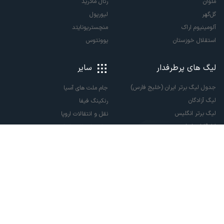
ملوان
رئال مادرید
گل‌گهر
لیورپول
آلومینیوم اراک
منچستریونایتد
استقلال خوزستان
یوونتوس
لیگ های پرطرفدار
سایر
جدول لیگ برتر ایران (خلیج فارس)
جام ملت های آسیا
لیگ آزادگان
رنکینگ فیفا
لیگ برتر انگلیس
نقل و انتقالات اروپا
لالیگا اسپانیا
نقل و انتقالات ایران
سری آ ایتالیا
پاری سن ژرمن
لیگ قهرمانان اروپا
لیگ نخبگان آسیا
لیگ قهرمانان آسیا دو
لیگ برتر فوتسال