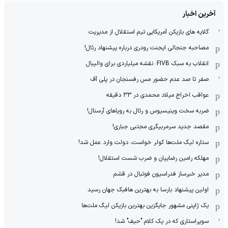
آخرین اخبار
گلایه های بازیکن آمریکایی تیم استقلال از مدیریت
مصاحبه جنجالی ایجنت رودری درباره پیشنهاد رئال!
انقلاب به سبک FIVB: نقشه میلیاردی برای والیبال
صفر تا صد عدم حضور مس رفسنجان در پلی آف
عواقب اخراج میلاد محمدی در 33 دقیقه
ضربه سخت وینیسیوس و رئال به رویاهای آرسنال!
مقصد جدید سرمربیگری مجتبی جباری!
ستاره لیگ ملت‌ها کولر خواست، دولت وارد عمل شد!
مهلکه رامین رضاییان و ضرب شست استقلال!
مدیر خبرساز فدراسیون فوتبال در قشم
اولین پیشنهاد بارسا به بهترین هافبک جهان رسید
یک ژاپنی مشهور جایگزین بهترین بازیکن لیگ ملت‌ها
سوپراستاری که در یک کلام "حیف" شد!