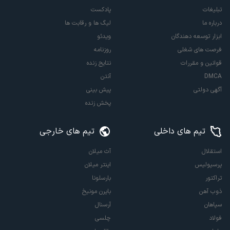
تبلیغات
پادکست
درباره ما
لیگ ها و رقابت ها
ابزار توسعه دهندگان
ویدئو
فرصت های شغلی
روزنامه
قوانین و مقررات
نتایج زنده
DMCA
آنتن
آگهی دولتی
پیش بینی
پخش زنده
تیم های داخلی
تیم های خارجی
استقلال
آث میلان
پرسپولیس
اینتر میلان
تراکتور
بارسلونا
ذوب آهن
بایرن مونیخ
سپاهان
آرسنال
فولاد
چلسی