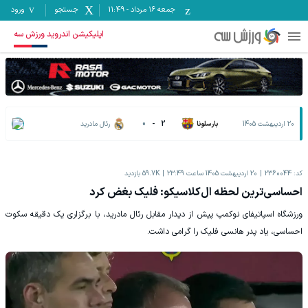
جمعه ۱۶ مرداد
-
11:49
جستجو
ورود
اپلیکیشن اندروید ورزش سه
20 اردیبهشت 1405
بارسلونا
2
-
0
رئال مادرید
کد:
2360044
20 اردیبهشت 1405 ساعت 23:49
59.7K
بازدید
احساسی‌ترین لحظه ال‌کلاسیکو: فلیک بغض کرد
ورزشگاه اسپاتیفای نوکمپ پیش از دیدار مقابل رئال مادرید، با برگزاری یک دقیقه سکوت
احساسی، یاد پدر هانسی فلیک را گرامی داشت.