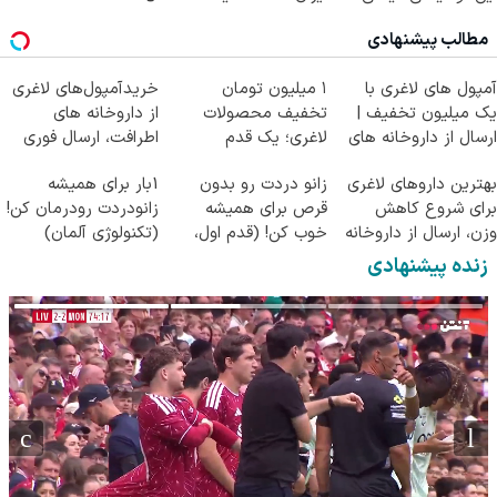
کلیک جهت خرید
مطالب پیشنهادی
آمپول های لاغری با
۱ میلیون تومان
خریدآمپول‌های لاغری
یک میلیون تخفیف |
تخفیف محصولات
از داروخانه های
ارسال از داروخانه های
لاغری؛ یک قدم
اطرافت، ارسال فوری
معتبر
نزدیک‌تر به شروع
همراه با پک یخ!
بهترین داروهای لاغری
زانو دردت رو بدون
1بار برای همیشه
کاهش وزن
برای شروع کاهش
قرص برای همیشه
زانودردت رودرمان کن!
وزن، ارسال از داروخانه
خوب کن! (قدم اول،
(تکنولوژی آلمان)
های نزدیکت!
پرسش‌نامه)
◂پرسشنامه▸
زنده پیشنهادی