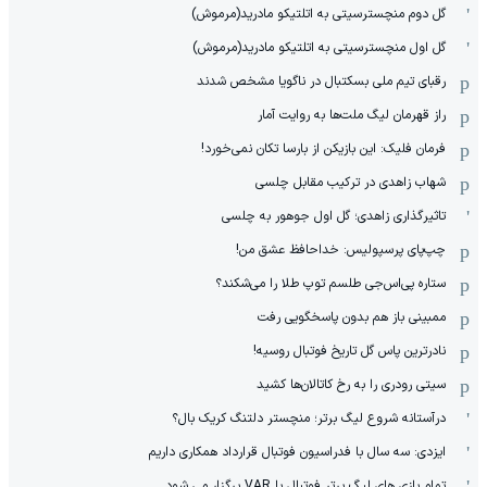
گل دوم منچسترسیتی به اتلتیکو مادرید(مرموش)
گل اول منچسترسیتی به اتلتیکو مادرید(مرموش)
رقبای تیم ملی بسکتبال در ناگویا مشخص‌ شدند
راز قهرمان لیگ ملت‌ها به روایت آمار
فرمان فلیک: این بازیکن از بارسا تکان نمی‌خورد!
شهاب زاهدی در ترکیب مقابل چلسی
تاثیرگذاری زاهدی؛ گل اول جوهور به چلسی
چپ‌پای پرسپولیس: خداحافظ عشق من!
ستاره پی‌اس‌جی طلسم توپ طلا را می‌شکند؟
ممبینی باز هم بدون پاسخگویی رفت
نادر‌ترین پاس گل تاریخ فوتبال روسیه!
سیتی رودری را به رخ کاتالان‌ها کشید
درآستانه شروع لیگ برتر؛ منچستر دلتنگ کریک بال؟
ایزدی: سه سال با فدراسیون فوتبال قرارداد همکاری داریم
تمام بازی های لیگ برتر فوتبال با VAR برگزار می شود