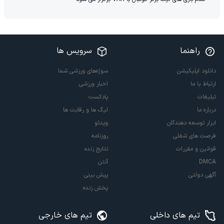
راهنما
سرویس ها
دانلود اپلیکیشن
سوژه‌های ورزشی شما
ارتباط با ما
اخبار ورزشی
تبلیغات
پادکست
درباره ما
لیگ ها و رقابت ها
ابزار توسعه دهندگان
ویدئو
فرصت های شغلی
روزنامه
قوانین و مقررات
نتایج زنده
DMCA
آنتن
آگهی دولتی
پیش بینی
پخش زنده
تیم های داخلی
تیم های خارجی