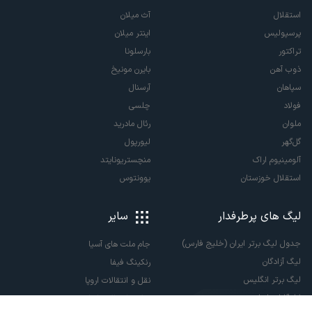
استقلال
آث میلان
پرسپولیس
اینتر میلان
تراکتور
بارسلونا
ذوب آهن
بایرن مونیخ
سپاهان
آرسنال
فولاد
چلسی
ملوان
رئال مادرید
گل‌گهر
لیورپول
آلومینیوم اراک
منچستریونایتد
استقلال خوزستان
یوونتوس
لیگ های پرطرفدار
سایر
جدول لیگ برتر ایران (خلیج فارس)
جام ملت های آسیا
لیگ آزادگان
رنکینگ فیفا
لیگ برتر انگلیس
نقل و انتقالات اروپا
لالیگا اسپانیا
نقل و انتقالات ایران