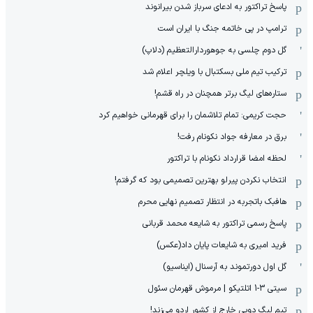
پاسخ تراکتور به ادعای سرباز شدن بیرانوند
ترامپ در پی خاتمه جنگ با ایران است
گل دوم چلسی به جوهوردارالتعظیم (دلاپ)
ترکیب تیم ملی بسکتبال با ویلچر اعلام شد
ستاره‌های لیگ برتر همچنان در راه قشم!
حجت کریمی: تمام تلاشمان را برای قهرمانی خواهیم کرد
برق در معارفه جواد نکونام رفت!
لحظه امضا قرارداد نکونام با تراکتور
انتخاب نکردن پیرلو بهترین تصمیمی بود که گرفتم!
هافبک باتجربه در انتظار تصمیم نهایی محرم
پاسخ رسمی تراکتور به شایعه محمد قربانی
فرید امیری به شایعات پایان داد(عکس)
گل اول دورتموند به آرسنال (ایناسیو)
سیتی 3-1 اتلتیکو | مرموش قهرمان سئول
تیم لیگ دویی خارج از کشور اردو می‌زند!