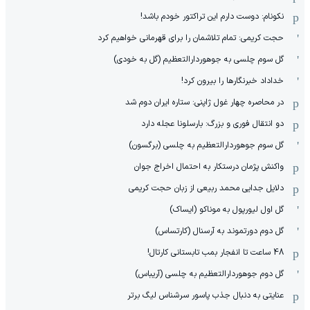
نکونام: دوست دارم این تراکتور خودم باشد!
حجت کریمی: تمام تلاشمان را برای قهرمانی خواهیم کرد
گل سوم چلسی به جوهوردارالتعظیم (گل به خودی)
خداداد خبرنگارها را بیرون کرد!
در محاصره چهار غول ژاپنی: ستاره ایران دوم شد
دو انتقال فوری و بزرگ: بارسلونا عجله دارد
گل سوم جوهوردارالتعظیم به چلسی (برگسون)
واکنش پژمان درستکار به احتمال اخراج جوان
دلایل جدایی محمد ربیعی از زبان حجت کریمی
گل اول لیورپول به موناکو (ایساک)
گل دوم دورتموند به آرسنال (کارتساس)
48 ساعت تا انفجار بمب تابستانی کارتال!
گل دوم جوهوردارالتعظیم به چلسی (آریباس)
عنایتی به دنبال جذب پاسور سرشناس لیگ برتر