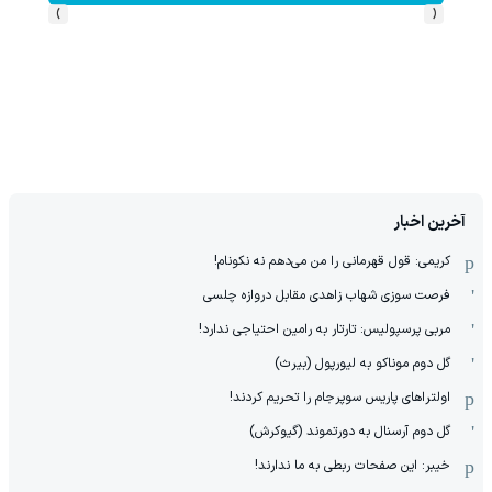
›
‹
آخرین اخبار
کریمی: قول قهرمانی را من می‌دهم نه نکونام!
فرصت سوزی شهاب زاهدی مقابل دروازه چلسی
مربی پرسپولیس: تارتار به رامین احتیاجی ندارد!
گل دوم موناکو به لیورپول (بیرث)
اولتراهای پاریس سوپرجام را تحریم کردند!
گل دوم آرسنال به دورتموند (گیوکرش)
خیبر: این صفحات ربطی به ما ندارند!