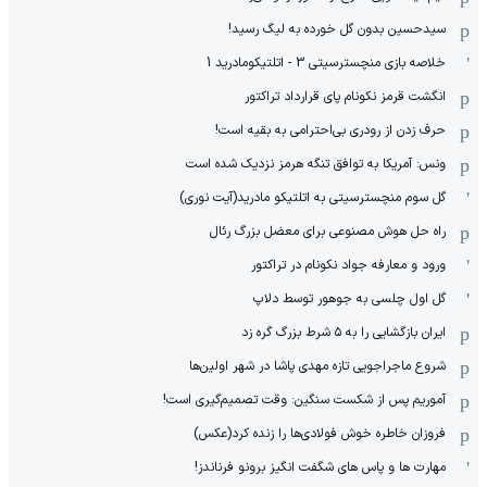
سیدحسین بدون گل خورده به لیگ رسید!
خلاصه بازی منچسترسیتی 3 - اتلتیکومادرید 1
انگشت قرمز نکونام پای قرارداد تراکتور
حرف زدن از رودری بی‌احترامی به بقیه است!
ونس: آمریکا به توافق تنگه هرمز نزدیک شده است
گل سوم منچسترسیتی به اتلتیکو مادرید(آیت نوری)
راه حل هوش مصنوعی برای معضل بزرگ رئال
ورود و معارفه جواد نکونام در تراکتور
گل اول چلسی به جوهور توسط دلاپ
ایران بازگشایی را به ۵ شرط بزرگ گره زد
شروع ماجراجویی تازه مهدی پاشا در شهر اولین‌ها
آموریم پس از شکست سنگین: وقت تصمیم‌گیری است!
فروزان خاطره خوش فولادی‌ها را زنده کرد(عکس)
مهارت ها و پاس های شگفت انگیز برونو فرناندز!