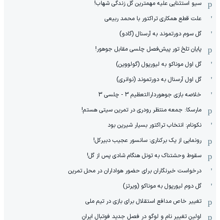
سیو استثنایی علیه مهمترین گل زندگی شهاب!
علت قطع همکاری تراکتور با محمد ربیعی
گل سوم دورتموند به آرسنال (گادو)
پایان تلخ تور پیش‌فصل چلسی مقابل جوهور!
گل اول موناکو به لیورپول (گولووین)
گل اول آرسنال به دورتموند (نوانری)
خلاصه بازی جوهوردارالتعظیم 3 - چلسی 3
مارسکا: جمعه منتظر رودری در تمرین سیتی هستم!
نکونام: انتخاب تراکتور بسیار شیرین بود
رونمایی از یک برکناری: سانسور عجیب دبیرکل!
سقوط وحشتناک به تونل هنگام شادی پس از گل!
درخواست خبرنگاران برای حضور هواداران در محل تمرین
گل دوم لیورپول به موناکو (ویرتز)
تغییر خاص مدافع استقلال برای بازی در تیم ملی
اولین تغییر نام و لوگو در فصل جدید فوتبال ایران