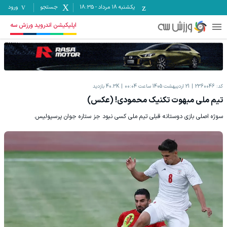
یکشنبه ۱۸ مرداد
-
18:35
جستجو
ورود
اپلیکیشن اندروید ورزش سه
کد:
2360046
21 اردیبهشت 1405 ساعت 00:04
40.3K
بازدید
تیم ملی مبهوت تکنیک محمودی! (عکس)
سوژه اصلی بازی دوستانه قبلی تیم ملی کسی نبود جز ستاره جوان پرسپولیس.