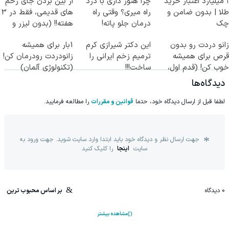
۱ میلیارد اعتبار خرید
چرا هنوز داری با درد
از بین بردن جای زخم
طلا | بدون ضامن و
راه میری؟ وقتی راه
های قدیمی، فقط در 3
چک
درمان جلو پاته!
هفته!! (بدون لیزر و
جراحی)
زانو دردت رو بدون
این دکتر شیرازی کرم
1بار برای همیشه
قرص برای همیشه
ترمیم زخم ایرانی را
زانودردت رودرمان کن!
خوب کن! (قدم اول،
ساخت!!!
(تکنولوژی آلمان)
پرسش‌نامه)
◂پرسشنامه▸
دیدگاه‌ها
لطفا قبل از ارسال دیدگاه خود، حتما
قوانین و مقررات
را مطالعه فرمایید.
جهت ارسال نظر و دیدگاه خود باید ابتدا وارد سایت شوید. جهت ورود به
سایت
اینجا
را کلیک کنید
0
دیدگاه
بر اساس محبوب ترین
مشاهده بیشتر