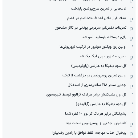
قاب‌هایی از تمرین سرخ‌پوشان پایتخت
هدف قرار دادن اهداف متخاصم در قشم
‏تمرینات نفس‌گیر سرمربی یونانی در تالار مشحون
بازی دوستانه بارسلونا لغو شد
اولین روز ویکتور مونیوز در ترکیب لیورپولی‌ها
مجری مشهور مربی لیگ یک شد
گل سوم بنفیکا به هارتس (پاولیدیس)
اولین تمرین پرسپولیس در بازگشت از ترکیه
جدایی سنتر ۲۱۸ سانتی‌متری از استقلال
گل اول بشیکتاش برابر هرادک کرالوو توسط کلیچسوی
گل دوم بنفیکا به هارتس (آرائوخو)
بشیکتاش برابر هرادک کرالوو 10 نفره شد!
کاظمیان: جدایی از پرسپولیس سخت بود
بیخیال جذب مهاجم: فقط توافق با رامین رضاییان!