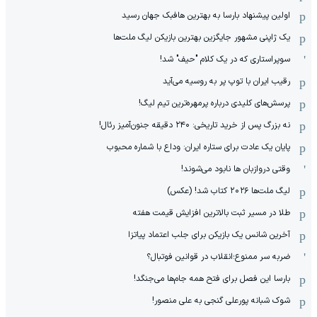
اولین پیشنهاد بارسا به بهترین هافبک جهان رسید
یک ژاپنی مشهور جایگزین بهترین بازیکن لیگ ملت‌ها
سوپراستاری که در یک کلام "حیف" شد!
رقیب ایران با توپ پر به روسیه می‌آید
پرسش‌های کلیدی درباره پرمهره‌ترین تیم لیگ!
نه بزرگ پس از خرید تاریخی: ۲۴۰ دقیقه جنون‌آمیز رئال!
پایان یک عادت برای ستاره ایران: وداع با شماره محبوب
وقتی دروازبان ها نابود می‌شوند!
لیگ ملت‌ها ٢٠٢۶ کتاب شد! (عکس)
طلا در مسیر ثبت بالاترین افزایش قیمت هفته
آخرین شانس یک بازیکن برای جلب اعتماد پیاتزا
ضربه سر ممنوع؛انقلاب در قوانین فوتبال؟
بارسا این فصل برای فتح همه جام‌ها می‌جنگد!
شوک شبانه پورعلی گنجی به علی منصور!