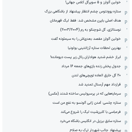
خولین آلوارز و 5 سوپرگل کلاس جهانی!
ستاره یوونتوس چشم انتظار پیشنهاد از باشگاهی بزرگ
هدف اصلی بایرن مشخص شد: فقط لیگ قهرمانان
نوستالژی، گل شوچنکو به رم (2003/2004)
خولین آلوارز مقصد بعدی‌اش را به سیمئونه گفت
بهترین لحظات ستاره آرژانتینی بولونیا
ابراز خشم شدید هواداران رئال زیر پست دیومانده!
جدول پخش زنده بازی‌های جمعه 16 مرداد
20 گل خارق العاده توپچی‌های لندن
قرارداد مهم آرسنال تمدید شد
سرمایه‌هایی که در پرسپولیس ساخته شدند (عکس)
ستاره چلسی: آمدن ژابی آلونسو به نفع من است
فرعباسی با کلین‌شیت لیگ را شروع می‌کند
ستاره سابق برزیل در انگلیس باشگاه می‌خرد
پیشنهاد جالب شهردار ترک به صلاح