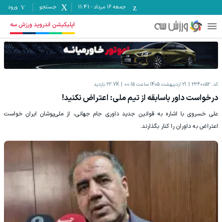
جمعه ۱۶ مرداد
-
11:41
جستجو
ورود
اپلیکیشن اندروید ورزش سه
کد:
2360052
21 اردیبهشت 1405 ساعت 00:15
22.7K
بازدید
درخواست داور باسابقه از تیم ملی: اعتراض نکنید!
علی خسروی با اشاره به قوانین جدید داوری جام جهانی، از ملی‌پوشان ایران خواست
اعتراض به داوران را کنار بگذارند.