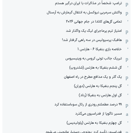
ترامپ: شخصاً در مذاکرات با ایران درگیر هستم
واکنش سرمربی نیوکسل به انتقال گیمارش به آرسنال
تمامی گل‌های کانادا در جام جهانی 2026
امتیاز تیم پرماجرای لیگ یک واگذار شد
هافبک پرسپولیس در سه راهی گرفتار شد!
خلاصه بازی بنفیکا 6 - هارتس 1
تبریک جالب تونی کروس به وینیسیوس
گل ششم بنفیکا به هارتس (شلدروپ)
یک گلر و یک مدافع مطرح در راه اصفهان
گل پنجم بنفیکا به هارتس (دوران)
گل اول هارتس به بنفیکا (رناد)
۹۹ درصد مطمئنم رودری از رئال سوءاستفاده کرد
مسیر ناگویا از فدراسیون می‌گذرد
گل چهارم بنفیکا به هارتس (پاولیدیس)
فدراسیون تأیید کرد: بونوچی دستیار مانچینی می‌شود