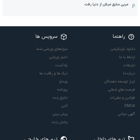
مربی سابق میلان از دنیا رفت
راهنما
سرویس ها
دانلود اپلیکیشن
سوژه‌های ورزشی شما
ارتباط با ما
اخبار ورزشی
تبلیغات
پادکست
درباره ما
لیگ ها و رقابت ها
ابزار توسعه دهندگان
ویدئو
فرصت های شغلی
روزنامه
قوانین و مقررات
نتایج زنده
DMCA
آنتن
آگهی دولتی
پیش بینی
پخش زنده
تیم های داخلی
تیم های خارجی