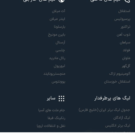
استقلال
آث میلان
پرسپولیس
اینتر میلان
تراکتور
بارسلونا
ذوب آهن
بایرن مونیخ
سپاهان
آرسنال
فولاد
چلسی
ملوان
رئال مادرید
گل‌گهر
لیورپول
آلومینیوم اراک
منچستریونایتد
استقلال خوزستان
یوونتوس
لیگ های پرطرفدار
سایر
جدول لیگ برتر ایران (خلیج فارس)
جام ملت های آسیا
لیگ آزادگان
رنکینگ فیفا
لیگ برتر انگلیس
نقل و انتقالات اروپا
لالیگا اسپانیا
نقل و انتقالات ایران