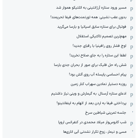
مسیر ورود ستاره آرژانتینی به اتلتیکو هموار شد
بدون عقب نشینی: همه تورنمنت‌های فیفا تحریمند!
فوتبال برای ستاره سابق اسپانیا و بارسا می‌گرید
مهم‌ترین تصمیم تاکتیکی استقلال
اوج فشار روی رافینیا با رقبای جدید!
لطفا این ستاره را به جای صلاح نخرید!
شش راه حل فلیک برای عبور از بحران جدی بارسا
پیام احساسی یایسله آب روی آتش بود!
روزبه دستیار نمادین سهراب کنار زمین
ادعای ستاره آرسنال: به گیمارش و وینی نیاز داشتیم
پرداختی فیفا به اردن بعد از اتهام به اینفانتینو!
جلسه تمرینی شیاطین سرخ
شب کابوس‌وار میلاد محمدی در کنفرانس اروپا
مسی و نیمار، زوج تکرار نشدنی آبی اناری‌ها