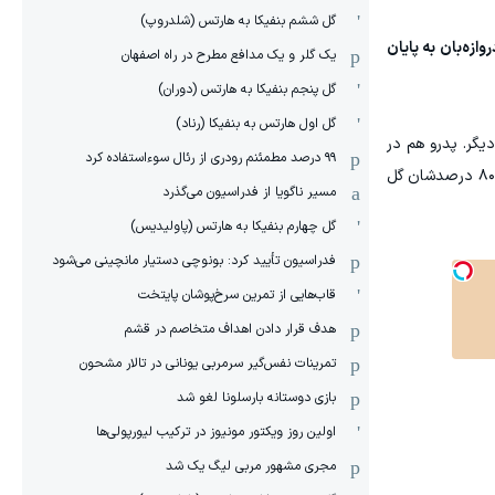
گل ششم بنفیکا به هارتس (شلدروپ)
ازه‌بان به پایان
یک گلر و یک مدافع مطرح در راه اصفهان
گل پنجم بنفیکا به هارتس (دوران)
گل اول هارتس به بنفیکا (رناد)
یگر. پدرو هم در
۹۹ درصد مطمئنم رودری از رئال سوءاستفاده کرد
بهترین شرایط نیست، اما بخشی از بازی را انجام خواهد داد. او فینال‌های زیادی بازی کرده و معمولاً در آن‌ها عملکرد خوبی داشته؛ در ۸۰ درصدشان گل
مسیر ناگویا از فدراسیون می‌گذرد
گل چهارم بنفیکا به هارتس (پاولیدیس)
فدراسیون تأیید کرد: بونوچی دستیار مانچینی می‌شود
قاب‌هایی از تمرین سرخ‌پوشان پایتخت
هدف قرار دادن اهداف متخاصم در قشم
‏تمرینات نفس‌گیر سرمربی یونانی در تالار مشحون
بازی دوستانه بارسلونا لغو شد
اولین روز ویکتور مونیوز در ترکیب لیورپولی‌ها
مجری مشهور مربی لیگ یک شد