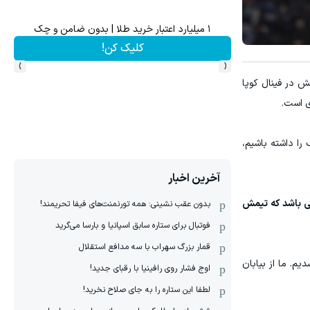
۱ میلیارد اعتبار خرید طلا | بدون ضامن و چک
ماشی
کلیک کن!
›
‹
ش در فینال کوپا
ی است.
 را داشته باشیم،
آخرین اخبار
ی باشد که تیمش
بدون عقب نشینی: همه تورنمنت‌های فیفا تحریمند!
فوتبال برای ستاره سابق اسپانیا و بارسا می‌گرید
قمار بزرگ سهراب با سه مدافع استقلال
یم. ما از بیابان
اوج فشار روی رافینیا با رقبای جدید!
لطفا این ستاره را به جای صلاح نخرید!