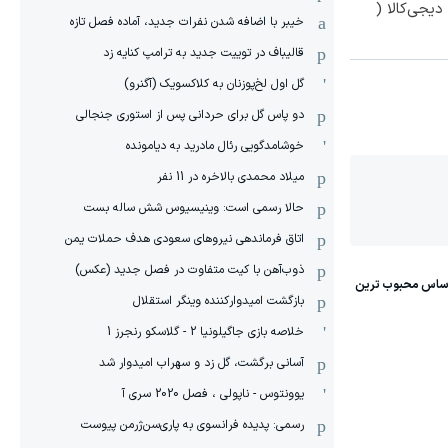
یجی‌کالا (
خیبر با اضافه شدن نفرات جدید، آماده فصل تازه
قالیباف در توییت جدید به ترامپ کنایه زد
گل اول لخ‌پوزنان به کلاکسویک (آگنرو)
دو پاس گل برای حردانی پس از استوری جنجالی
خوشامدگویی رئال مادرید به دیامونده
میلاد محمدی بالاخره در 11 نفر
حالا رسمی است: وینیسیوس شش ساله بست
اتاق فرماندهی نیروهای سعودی هدف حملات یمن
ذوب‌آهن با کیت متفاوت در فصل جدید (عکس)
بازگشت امیدوارکننده وینگر استقلال
خلاصه بازی جاگیلونیا 2 - گلاسکو رنجرز 1
آسانی برگشت، گل زد و سهراب امیدوار شد
یوونتوس - ناپولی ، فصل 2020 سری آ
رسمی: پدیده فرانسوی به پاری‌سن‌ژرمن پیوست