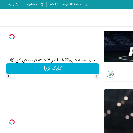
جمعه ۱۶ مرداد
-
05:44
جستجو
ورود
جای بخیه داری؟؟ فقط در 3 هفته ترمیمش کن!😍
کلیک کن!
›
‹