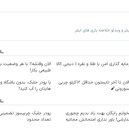
نتر و ویدئو خلاصه بازی های اینتر
ایه گذاری امن با طلا و نقره | دیجی کالا
الان وقتشه‼️ با هر وضعیت ب
طبیعی بکار!
از الان تا آخر تابستون حداقل 12کیلو چربی
با پو
سوزونی🧨
هایتان را آب کنید!
وایم رایگان بهت یاد بدیم چجوری
پودر جلبک چربیسوز تضمینی 
دارشی! باور نداری امتحانش مجانیه
تعداد محدود