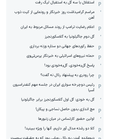
استقلال با سه گل به استقبال لیگ رفت
مراسم گرامیداشت روز خبرنگار و رونمایی از کیت ذوب
آهن
اعلام رضایت ترامپ از روند مسائل مربوط به ایران
گل دوم جاگیلونیا به گلاسکورنجرز
حفظ رکوردهای جهانی دو ستاره وزنه برداری
حمله نیروهای اسرائیلی به خبرنگار پرس‌تی‌وی
پاسخ گل‌به‌خودی، گل‌به‌خودی بود!
چرا رودری به پیشنهاد رئال نه گفت؟
رئیس دوچرخه سواری ایران در جلسه مهم کنفدراسیون
آسیا
گل به خودی؛ گل اول گلاسکورنجرز برابر جاگیلونیا
مچ اندازی بدون حاصل نساجی و پیکان!
اولین حضور کارتساس در میان زنبورها
کلا دو‌ رشته مدال آور داریم، آنها را ویژه ببینید!
دیومانده: آمدن به رئال رویایی بود که به حقیقت پیوست