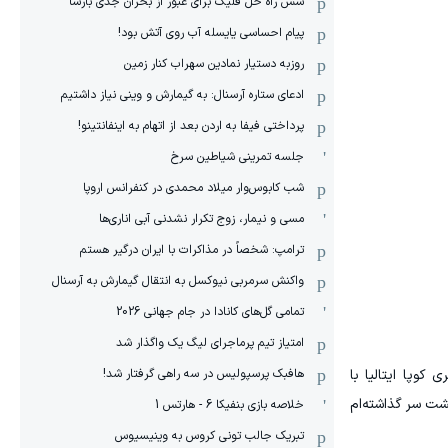
شش راه حل فلیک برای عبور از بحران جدی بارسا
پیام احساسی یایسله آب روی آتش بود!
روزبه دستیار نمادین سهراب کنار زمین
ادعای ستاره آرسنال: به گیمارش و وینی نیاز داشتیم
پرداختی فیفا به اردن بعد از اتهام به اینفانتینو!
جلسه تمرینی شیاطین سرخ
شب کابوس‌وار میلاد محمدی در کنفرانس اروپا
مسی و نیمار، زوج تکرار نشدنی آبی اناری‌ها
ترامپ: شخصاً در مذاکرات با ایران درگیر هستم
واکنش سرمربی نیوکسل به انتقال گیمارش به آرسنال
تمامی گل‌های کانادا در جام جهانی 2026
امتیاز تیم پرماجرای لیگ یک واگذار شد
کوپا ایتالیا با
هافبک پرسپولیس در سه راهی گرفتار شد!
پشت سر گذاشته‌ام
خلاصه بازی بنفیکا 6 - هارتس 1
تبریک جالب تونی کروس به وینیسیوس