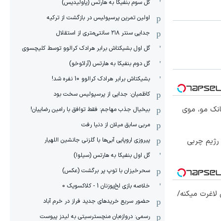
گل سوم بنفیکا به هارتس (پاولیدیس)
اولین تمرین پرسپولیس در بازگشت از ترکیه
جدایی سنتر ۲۱۸ سانتی‌متری از استقلال
گل اول بشیکتاش برابر هرادک کرالوو توسط کلیچسوی
گل دوم بنفیکا به هارتس (آرائوخو)
بشیکتاش برابر هرادک کرالوو 10 نفره شد!
کاظمیان: جدایی از پرسپولیس سخت بود
انک مو، موی
بیخیال جذب مهاجم: فقط توافق با رامین رضاییان!
مربی سابق میلان از دنیا رفت
در جلبک، بدون باشگاه و رژیم چربی
پیروزی اروپایی آبی‌ها با گلزنی جانشین اللهیار
گل اول بنفیکا به هارتس (سیلوا)
سحرخیزان با توپ پر برگشت (عکس)
خلاصه بازی لخ‌پوزنان 1 - کلاکسویک 0
لاغرت میکنه/
حضور سریع خریدهای جدید فراز در خرم آباد
رسمی: دروازه‌بان منچسترسیتی به لیدز پیوست