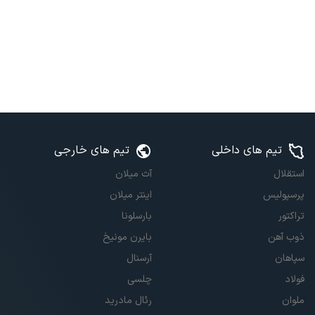
تیم های داخلی
تیم های خارجی
استقلال
آث میلان
پرسپولیس
اینتر میلان
تراکتور
بارسلونا
ذوب آهن
بایرن مونیخ
سپاهان
آرسنال
فولاد
چلسی
ملوان
رئال مادرید