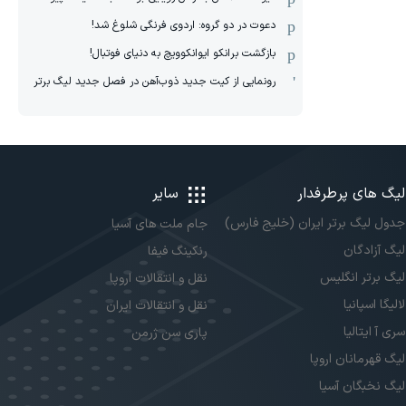
دعوت در دو گروه: اردوی فرنگی شلوغ شد!
بازگشت برانکو ایوانکوویچ به دنیای فوتبال!
رونمایی از کیت جدید ذوب‌آهن در فصل جدید لیگ برتر
لیگ های پرطرفدار
سایر
جدول لیگ برتر ایران (خلیج فارس)
جام ملت های آسیا
لیگ آزادگان
رنکینگ فیفا
لیگ برتر انگلیس
نقل و انتقالات اروپا
لالیگا اسپانیا
نقل و انتقالات ایران
سری آ ایتالیا
پاری سن ژرمن
لیگ قهرمانان اروپا
لیگ نخبگان آسیا