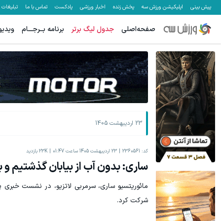
پیش بینی
اپلیکیشن ورزش سه
پخش زنده
اخبار ورزشی
پادکست
تماس با ما
تبلیغات
صفحه‌اصلی
جدول لیگ برتر
برنامه بــرجـــام
ویدیو
23 اردیبهشت 1405
کد:
2360561
23 اردیبهشت 1405 ساعت 01:47
23K
بازدید
ساری: بدون آب از بیابان گذشتیم و ب
مائوریتسیو ساری، سرمربی لاتزیو، در نشست خبری پیش 
شرکت کرد.