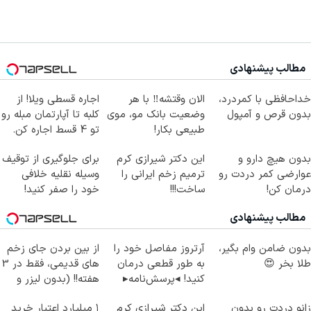
مطالب پیشنهادی
خداحافظی با کمردرد،
الان وقتشه‼️ با هر
اجاره‌ قسطی ویلا! از
بدون قرص و آمپول
وضعیت بانک مو، موی
کلبه تا آپارتمان مبله رو
طبیعی بکار!
تو 4 قسط اجاره کن.
بدون هیچ دارو و
این دکتر شیرازی کرم
برای جلوگیری از توقیف
عوارضی کمر دردت رو
ترمیم زخم ایرانی را
وسیله نقلیه خلافی
درمان کن!
ساخت!!!
خود را صفر کنید!
(پرسش‌نامه)
استعلام
مطالب پیشنهادی
بدون ضامن وام بگیر،
آرتروز مفاصل خود را
از بین بردن جای زخم
طلا بخر 😍
به طور قطعی درمان
های قدیمی، فقط در 3
کنید! ◂پرسش‌نامه▸
هفته!! (بدون لیزر و
جراحی)
زانو دردت رو بدون
این دکتر شیرازی کرم
۱ میلیارد اعتبار خرید