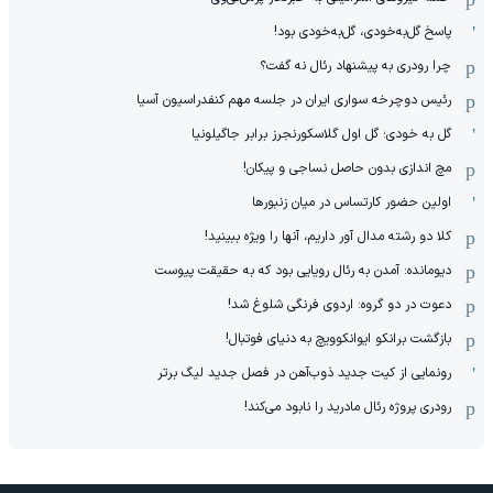
پاسخ گل‌به‌خودی، گل‌به‌خودی بود!
چرا رودری به پیشنهاد رئال نه گفت؟
رئیس دوچرخه سواری ایران در جلسه مهم کنفدراسیون آسیا
گل به خودی؛ گل اول گلاسکورنجرز برابر جاگیلونیا
مچ اندازی بدون حاصل نساجی و پیکان!
اولین حضور کارتساس در میان زنبورها
کلا دو‌ رشته مدال آور داریم، آنها را ویژه ببینید!
دیومانده: آمدن به رئال رویایی بود که به حقیقت پیوست
دعوت در دو گروه: اردوی فرنگی شلوغ شد!
بازگشت برانکو ایوانکوویچ به دنیای فوتبال!
رونمایی از کیت جدید ذوب‌آهن در فصل جدید لیگ برتر
رودری پروژه رئال مادرید را نابود می‌کند!