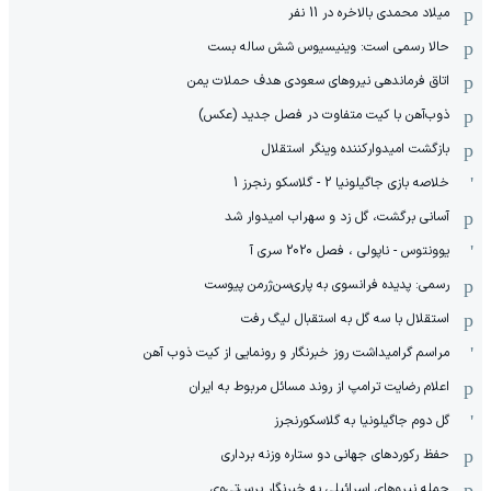
میلاد محمدی بالاخره در 11 نفر
حالا رسمی است: وینیسیوس شش ساله بست
اتاق فرماندهی نیروهای سعودی هدف حملات یمن
ذوب‌آهن با کیت متفاوت در فصل جدید (عکس)
بازگشت امیدوارکننده وینگر استقلال
خلاصه بازی جاگیلونیا 2 - گلاسکو رنجرز 1
آسانی برگشت، گل زد و سهراب امیدوار شد
یوونتوس - ناپولی ، فصل 2020 سری آ
رسمی: پدیده فرانسوی به پاری‌سن‌ژرمن پیوست
استقلال با سه گل به استقبال لیگ رفت
مراسم گرامیداشت روز خبرنگار و رونمایی از کیت ذوب آهن
اعلام رضایت ترامپ از روند مسائل مربوط به ایران
گل دوم جاگیلونیا به گلاسکورنجرز
حفظ رکوردهای جهانی دو ستاره وزنه برداری
حمله نیروهای اسرائیلی به خبرنگار پرس‌تی‌وی