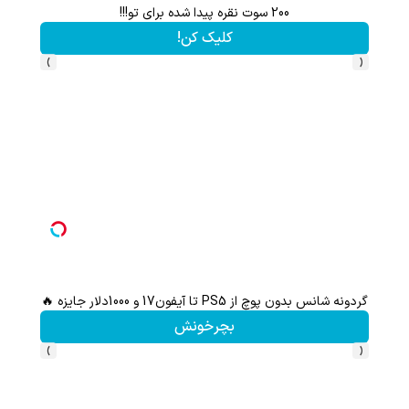
200 سوت نقره پیدا شده برای تو!!!
کلیک کن!
›
‹
گردونه شانس بدون پوچ از PS5 تا آیفون17 و 1000دلار جایزه 🔥
از آیفون 17 تا پلی استیشن 5 جایزه ببر 🎮😍📱 | بازی کن ، گردونه
بچرخونش
›
‹