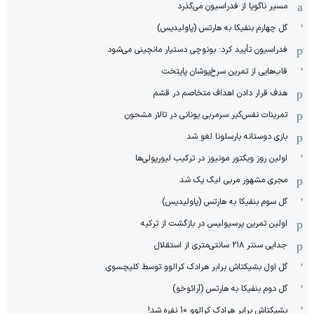
مسیر ناگویا از فدراسیون می‌گذرد
گل چهارم بنفیکا به هارتس (پاولیدیس)
فدراسیون تأیید کرد: بونوچی دستیار مانچینی می‌شود
قاب‌هایی از تمرین سرخ‌پوشان پایتخت
هدف قرار دادن اهداف متخاصم در قشم
‏تمرینات نفس‌گیر سرمربی یونانی در تالار مشحون
بازی دوستانه بارسلونا لغو شد
اولین روز ویکتور مونیوز در ترکیب لیورپولی‌ها
مجری مشهور مربی لیگ یک شد
گل سوم بنفیکا به هارتس (پاولیدیس)
اولین تمرین پرسپولیس در بازگشت از ترکیه
جدایی سنتر ۲۱۸ سانتی‌متری از استقلال
گل اول بشیکتاش برابر هرادک کرالوو توسط کلیچسوی
گل دوم بنفیکا به هارتس (آرائوخو)
بشیکتاش برابر هرادک کرالوو 10 نفره شد!