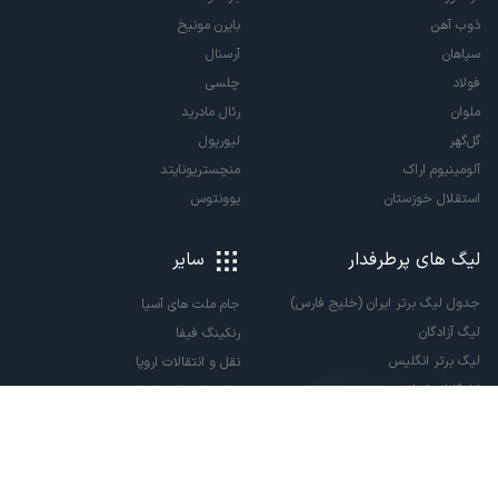
ذوب آهن
بایرن مونیخ
سپاهان
آرسنال
فولاد
چلسی
ملوان
رئال مادرید
گل‌گهر
لیورپول
آلومینیوم اراک
منچستریونایتد
استقلال خوزستان
یوونتوس
لیگ های پرطرفدار
سایر
جدول لیگ برتر ایران (خلیج فارس)
جام ملت های آسیا
لیگ آزادگان
رنکینگ فیفا
لیگ برتر انگلیس
نقل و انتقالات اروپا
لالیگا اسپانیا
نقل و انتقالات ایران
سری آ ایتالیا
پاری سن ژرمن
لیگ قهرمانان اروپا
لیگ نخبگان آسیا