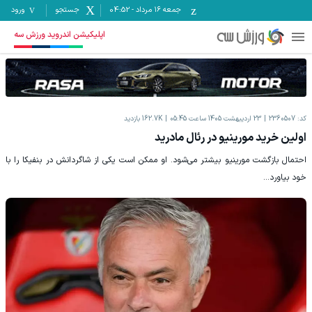
جمعه ۱۶ مرداد
-
04:52
جستجو
ورود
اپلیکیشن اندروید ورزش سه
کد:
2360507
23 اردیبهشت 1405 ساعت 05:45
162.7K
بازدید
اولین خرید مورینیو در رئال مادرید
احتمال بازگشت مورینیو بیشتر می‌شود. او ممکن است یکی از شاگردانش در بنفیکا را با
خود بیاورد...