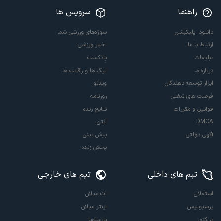
راهنما
سرویس ها
دانلود اپلیکیشن
سوژه‌های ورزشی شما
ارتباط با ما
اخبار ورزشی
تبلیغات
پادکست
درباره ما
لیگ ها و رقابت ها
ابزار توسعه دهندگان
ویدئو
فرصت های شغلی
روزنامه
قوانین و مقررات
نتایج زنده
DMCA
آنتن
آگهی دولتی
پیش بینی
پخش زنده
تیم های داخلی
تیم های خارجی
استقلال
آث میلان
پرسپولیس
اینتر میلان
تراکتور
بارسلونا