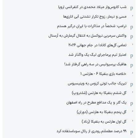
شب کابوس‌وار میلاد محمدی در کنفرانس اروپا
مسی و نیمار، زوج تکرار نشدنی آبی اناری‌ها
ترامپ: شخصاً در مذاکرات با ایران درگیر هستم
واکنش سرمربی نیوکسل به انتقال گیمارش به آرسنال
تمامی گل‌های کانادا در جام جهانی 2026
امتیاز تیم پرماجرای لیگ یک واگذار شد
هافبک پرسپولیس در سه راهی گرفتار شد!
خلاصه بازی بنفیکا 6 - هارتس 1
تبریک جالب تونی کروس به وینیسیوس
گل ششم بنفیکا به هارتس (شلدروپ)
یک گلر و یک مدافع مطرح در راه اصفهان
گل پنجم بنفیکا به هارتس (دوران)
گل اول هارتس به بنفیکا (رناد)
۹۹ درصد مطمئنم رودری از رئال سوءاستفاده کرد