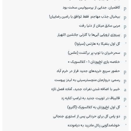
کاظمیان: جدایی از پرسپولیس سخت بود
بیخیال جذب مهاجم: فقط توافق با رامین رضاییان!
مربی سابق میلان از دنیا رفت
پیروزی اروپایی آبی‌ها با گلزنی جانشین اللهیار
گل اول بنفیکا به هارتس (سیلوا)
سحرخیزان با توپ پر برگشت (عکس)
خلاصه بازی لخ‌پوزنان 1 - کلاکسویک 0
حضور سریع خریدهای جدید فراز در خرم آباد
رسمی: دروازه‌بان منچسترسیتی به لیدز پیوست
خیبر با اضافه شدن نفرات جدید، آماده فصل تازه
قالیباف در توییت جدید به ترامپ کنایه زد
گل اول لخ‌پوزنان به کلاکسویک (آگنرو)
دو پاس گل برای حردانی پس از استوری جنجالی
خوشامدگویی رئال مادرید به دیامونده