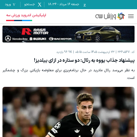
جمعه ۱۶ مرداد
-
18:36
جستجو
ورود
اپلیکیشن اندروید ورزش سه
کد:
2360567
23 اردیبهشت 1405 ساعت 05:15
96.9K
بازدید
پیشنهاد جذاب یووه به رئال: دو ستاره در ازای ییلدیز!
به نظر می‌رسد رئال مادرید در حال برنامه‌ریزی برای معاوضه بازیکنی بزرگ و چشمگیر
است.