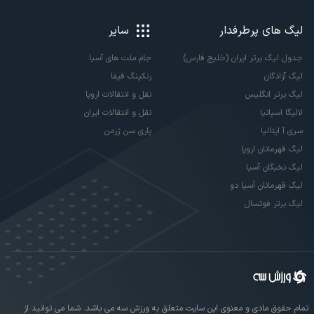
لیگ های پرطرفدار
سایر
جدول لیگ برتر ایران (خلیج فارس)
جام ملت های آسیا
لیگ آزادگان
رنکینگ فیفا
لیگ برتر انگلیس
نقل و انتقالات اروپا
لالیگا اسپانیا
نقل و انتقالات ایران
سری آ ایتالیا
پاری سن ژرمن
لیگ قهرمانان اروپا
لیگ نخبگان آسیا
لیگ قهرمانان آسیا دو
لیگ برتر فوتسال
تمام حقوق مادی و معنوی این سایت متعلق به ورزش سه می باشد. شما می توانید از