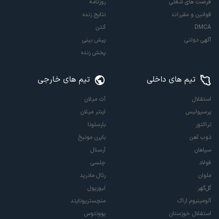
فرصت های شغلی
روزنامه
قوانین و مقررات
نتایج زنده
DMCA
آنتن
آگهی دولتی
پیش بینی
پخش زنده
تیم های داخلی
تیم های خارجی
استقلال
آث میلان
پرسپولیس
اینتر میلان
تراکتور
بارسلونا
ذوب آهن
بایرن مونیخ
سپاهان
آرسنال
فولاد
چلسی
ملوان
رئال مادرید
گل‌گهر
لیورپول
آلومینیوم اراک
منچستریونایتد
استقلال خوزستان
یوونتوس