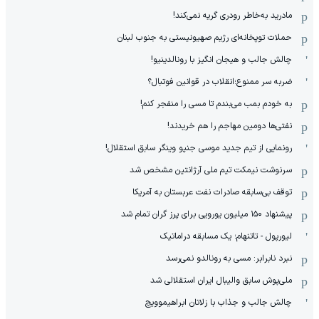
مادرید به‌خاطر رودری گریه نمی‌کند!
حملات توپخانه‌ای رژیم صهیونیستی به جنوب لبنان
چالش جالب و هیجان انگیز با رونالدینیو!
ضربه سر ممنوع؛انقلاب در قوانین فوتبال؟
به خودم بمب می‌بندم تا مسی را منفجر کنم!
نفتی‌ها دومین مهاجم را هم خریدند!
رونمایی از تیم جدید موسی جنپو وینگر سابق استقلال!
سرنوشت نیمکت تیم ملی آرژانتین مشخص شد
توقف بی‌سابقه صادرات نفت عربستان به آمریکا
پیشنهاد ۱۵۰ میلیون یورویی برای پرز گران تمام شد
لیورپول - تاتنهام؛ یک مسابقه دراماتیک
نبرد نابرابر: مسی به رونالدو نمی‌رسد
ملی‌پوش سابق والیبال ایران استقلالی شد
چالش جالب و جذاب با زلاتان ابراهیموویچ