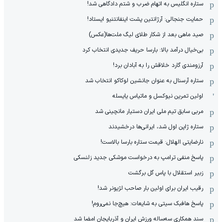
ستاره انگلیس به اتهام ضرب و شتم دادگاهی شد!
حمایت جنجالی: آرژانتین پشت اینفانتنیو ایستاد!
صید ماهی بعد از شکار طلای لیگ ملت‌ها(عکس)
بی‌خیال درآمد بالا: بارسا حریف جدیدی انتخاب کرد
آرزومندی گارد خلاقش را به آبادان برد!
ستاره آرسنال به عنوان جانشین لوکاکو انتخاب شد
اولین تمرین نیوکسل و ماتیاس یایسله
مربی سابق تیم ملی ایران دستیار مانچینی شد
ستاره ژاپن اول شد، ایرانی‌ها درخشیدند
نارضایتی الهلال: قیمت ستاره بارسا بالاست!
پاسخ منفی ترامپ به درخواست موشکی جدید زلنسکی
زبیر استقلال با پاس گل برگشت
رقیب ایران برای اولین بار صاحب لژیونر شد!
پاسخ هافبک سیتی به شایعات: هیچ‌جا نمی‌روم!
سند همکاری سه‌ساله‌ ‌ورزش ایران و آذربایجان امضا شد