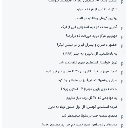
رسمی: وینگر 60 میلیونی رئال به فیورنتینا پیوست
6 گل استثنایی از فرانک لمپارد
برترین گل‌های رونالدو در النصر
آخرین محک دو تیم اصفهانی قبل از لیگ
مورینیو هرگز نباید می‌رفت که برگردد!
حضور دختران و پسران ایران در نیشن لیگز!
به یادماندنی، گل دلپیرو به اینتر (1998)
نروژ خواستار استعفای فوری اینفانتینو شد
شاید امروز یا فردا آتش‌بس ۳۰ تا ۶۰ روزه برقرار شود
سیتی پیشنهاد تحقیرآمیز بارسلونا را رد کرد
خلاصه بازی بایرن مونیخ 2 - استون ویلا 1
به مهاجمی که 20 گل بزند نیاز نداریم!
ضربه استثنائی گومس؛ گل اول استون ویلا به بایرن
معمای سمت چپ بارسلونا پیچیده‌تر شد
مدیرعامل ذوب‌آهن: هنوز نمی‌دانم چرا پورموسوی رفت!