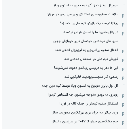
سوپرگل لوئیز دیاز؛ گل دوم بایرن به استون ویلا
ملاقات اسطوره های استقلال و پرسپولیس در عراق!
پیاتزا نیامده یک بازیکن تیم ملی را خط زد!
در رئال مادرید ما را احمق فرض کرده‌اند
سیو های درخشان خردسال ترین دروازبان جهان!
انتقال ستاره پی‌اس‌جی به لیورپول قطعی شد؟
کاپیتان تیم ملی در استقلال ماندنی شد
این 10 نفر به عروسی رونالدو دعوت نمی‌شوند!
رسمی: گلر منچستریونایتد لالیگایی شد
گل اول بایرن مونیخ به استون ویلا توسط کیم مین جائه
رودری، به زودی متوجه می‌شوی چه اشتباهی کردی!
استقلال ستاره تیمش را چنگ کاله در آورد!
ورود پیاتزا به ایران برای بزرگ‌ترین ماموریت سال
جام باشگاه‌های جهان تا ۲۰۲۷ در سرزمین والیبال