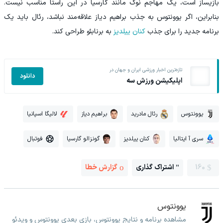
بازیساز است، یک مهاجم نوک مانند گارسیا در این راستا مناسب نیست.
بنابراین، اگر یوونتوس به جذب براهیم دیاز علاقه‌مند نباشد، رئال باید یک
برنامه جدید را برای جذب
کنان ییلدیز
به برنابئو طراحی کند.
تازه‌ترین اخبار ورزشی ایران و جهان در
دانلود
اپلیکیشن ورزش سه
یوونتوس
رئال مادرید
براهیم دیاز
لالیگا اسپانیا
سری آ ایتالیا
کنان ییلدیز
گونزالو گارسیا
فوتبال
160
اشتراک گذاری
گزارش خطا
یوونتوس
مشاهده برنامه و نتایج یوونتوس، بازی بعدی یوونتوس و ویدئو