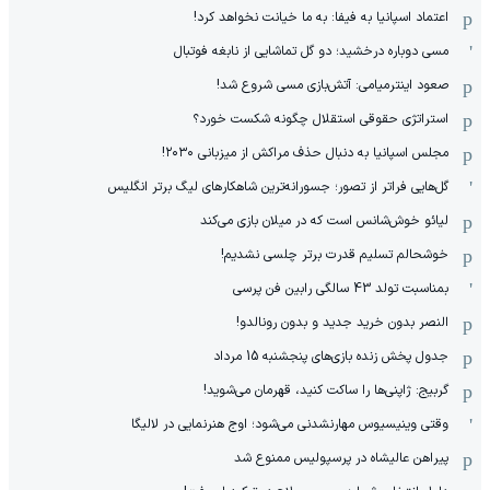
اعتماد اسپانیا به فیفا: به ما خیانت نخواهد کرد!
مسی دوباره درخشید؛ دو گل تماشایی از نابغه فوتبال
صعود اینترمیامی: آتش‌بازی مسی شروع شد!
استراتژی حقوقی استقلال چگونه شکست خورد؟
مجلس اسپانیا به دنبال حذف مراکش از میزبانی ۲۰۳۰!
گل‌هایی فراتر از تصور؛ جسورانه‌ترین شاهکارهای لیگ برتر انگلیس
لیائو خوش‌شانس است که در میلان بازی می‌کند
خوشحالم تسلیم قدرت برتر چلسی نشدیم!
بمناسبت تولد 43 سالگی رابین فن پرسی
النصر بدون خرید جدید و بدون رونالدو!
جدول پخش زنده بازی‌های پنجشنبه 15 مرداد
گربیج: ژاپنی‌ها را ساکت کنید، قهرمان می‌شوید!
وقتی وینیسیوس مهارنشدنی می‌شود؛ اوج هنرنمایی در لالیگا
پیراهن عالیشاه در پرسپولیس ممنوع شد