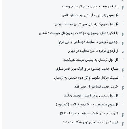
مدافع راست نساجی به چادرملو پیوست
گل سوم بتیس به آرسنال توسط فورنالس
گل اول مایورکا به پاری سن ژرمن توسط لوومبو
با انگیزه مثل لیموچی، بازگشت به روزهای دوست داشتنی
جدایی کاپیتان با سابقه ذوب‌آهن از این تیم!
از اردوی ترکیه تا میز معاینه در تهران
گل اول آرسنال به بتیس توسط هینکاپیه
ستاره جدید چلسی: برای لیگ برتر صبر ندارم
شلیک مرگبار دئوسا و گل دوم بتیس به آرسنال
خرید جدید نساجی از خیبر آمد
گل اول بتیس برابر آرسنال توسط ریکلمه
گل دوم فنرباغچه به اشتورم گراتس (گرینوود)
آدان با چمدان شکایت پشت پنجره استقلال
اوربیگ از صحبت‌های نویر شگفت‌زده شد