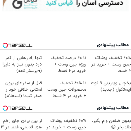
مطالب پیشنهادی
60% تخفیف پوشاک
تا 60 درصد تخفیف
تنها راه رهایی از کمر
جین وست + خرید در
ویژه جین وست +
درد بدون نیاز به دارو!
4 قسط
خرید در4 قسط
(◂پرسش‌نامه)
یخچال ویترینی 9 فوت
تا %60 تخفیف
قبل از سفرهای برون
ایستکول (جدید)
محصولات جین وست
استانی خلافی خود را
+ خرید در 4 قسط
صفر کنید! (استعلام)
مطالب پیشنهادی
بدون ضامن وام بگیر،
60% تخفیف پوشاک
از بین بردن جای زخم
طلا بخر 😍
جین وست + خرید در
های قدیمی، فقط در 3