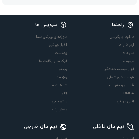
راهنما
سرویس ها
دانلود اپلیکیشن
سوژه‌های ورزشی شما
ارتباط با ما
اخبار ورزشی
تبلیغات
پادکست
درباره ما
لیگ ها و رقابت ها
ابزار توسعه دهندگان
ویدئو
فرصت های شغلی
روزنامه
قوانین و مقررات
نتایج زنده
DMCA
آنتن
آگهی دولتی
پیش بینی
پخش زنده
تیم های داخلی
تیم های خارجی
استقلال
آث میلان