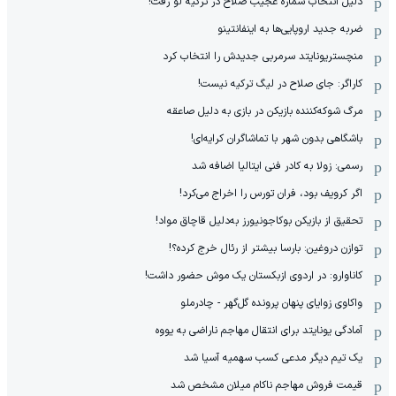
دلیل انتخاب شماره عجیب صلاح در ترکیه لو رفت!
ضربه جدید اروپایی‌ها به اینفانتینو
منچستریونایتد سرمربی جدیدش را انتخاب کرد
کاراگر: جای صلاح در لیگ ترکیه نیست!
مرگ شوکه‌کننده بازیکن در بازی به دلیل صاعقه
باشگاهی بدون شهر با تماشاگران کرایه‌ای!
رسمی: زولا به کادر فنی ایتالیا اضافه شد
اگر کرویف بود، فران تورس را اخراج می‌کرد!
تحقیق از بازیکن بوکاجونیورز به‌دلیل قاچاق مواد!
توازن دروغین: بارسا بیشتر از رئال خرج کرده؟!
کاناوارو: در اردوی ازبکستان یک موش حضور داشت!
واکاوی زوایای پنهان پرونده گل‌گهر - چادرملو
آمادگی یونایتد برای انتقال مهاجم ناراضی به یووه
یک تیم دیگر مدعی کسب سهمیه آسیا شد
قیمت فروش مهاجم ناکام میلان مشخص شد