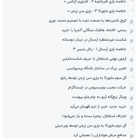
خلاصه بازی فنرباغچه 2 - اشتورم گراتس 0
خلاصه بازی مایورکا 3 - پاری سن ژرمن 0
کوچ باتجربه‌ها به صنعت نفت با تصمیم محمد نوری
رسمی: الاتحاد هافبک سنگالی آلمریا را خرید
شکست غیرمنتظره آرسنال در دیدار دوستانه
خلاصه بازی آرسنال 1 - رئال بتیس 3
آزمون نهایی استقلال با حریف شکست‌ناپذیر
تغییر بزرگ در ساختار باشگاه پرسپولیس
گل سوم مایورکا به پاری سن ژرمن توسط رایلو
حرکت عجیب وینیسیوس در اینستاگرام
وینگر پنج‌گله آریو به چادرملو پیوست
خرید جدید خیبر از تیم قهرمان می‌آید
اعتراف استقلال: پنجره بسته و باز نمی‌شود!
گل دوم مایورکا به پاری سن ژرمن توسط ویرجیلی
مدافع میلان هواداران را عصبانی کرد