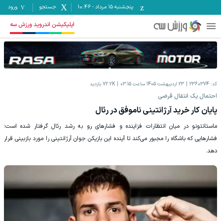
پنجشنبه ۱۵ مرداد
-
10:46
جستجو
ورود
اپلیکیشن اندروید ورزش سه
کد:
2360374
23 اردیبهشت 1405 ساعت 03:15
72.2K
بازدید
احتمال یک انتقال قرضی
پایان کار خرید آرژانتینی ناموفق در رئال
ماستانتونو در میان انتظارات فزاینده و فشارهای رو به رشد رئال گرفتار شده است؛
فشارهایی که باشگاه را مجبور می‌کند تا آینده این بازیکن جوان آرژانتینی را مورد بازبینی قرار
دهد.