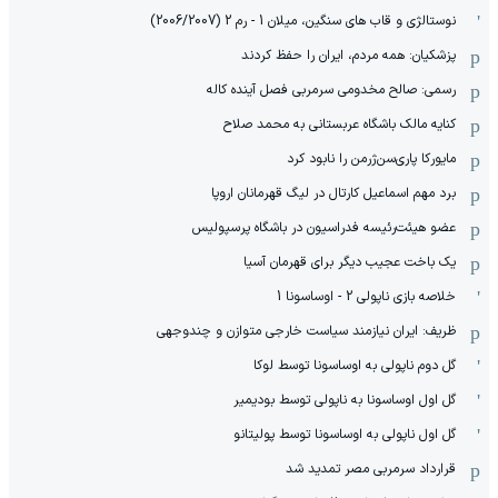
نوستالژی و قاب های سنگین، میلان 1 - رم 2 (2006/2007)
پزشکیان: همه مردم، ایران را حفظ کردند
رسمی: صالح مخدومی سرمربی فصل آینده کاله
کنایه مالک باشگاه عربستانی به محمد صلاح
مایورکا پاری‌سن‌ژرمن را نابود کرد
برد مهم اسماعیل کارتال در لیگ قهرمانان اروپا
عضو هیئت‌رئیسه فدراسیون در باشگاه پرسپولیس
یک باخت عجیب دیگر برای قهرمان آسیا
خلاصه بازی ناپولی 2 - اوساسونا 1
ظریف: ایران نیازمند سیاست خارجی متوازن و چندوجهی
گل دوم ناپولی به اوساسونا توسط لوکا
گل اول اوساسونا به ناپولی توسط بودیمیر
گل اول ناپولی به اوساسونا توسط پولیتانو
قرارداد سرمربی مصر تمدید شد