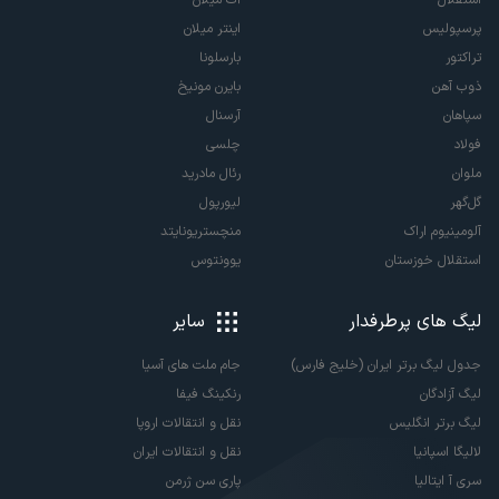
پرسپولیس
اینتر میلان
تراکتور
بارسلونا
ذوب آهن
بایرن مونیخ
سپاهان
آرسنال
فولاد
چلسی
ملوان
رئال مادرید
گل‌گهر
لیورپول
آلومینیوم اراک
منچستریونایتد
استقلال خوزستان
یوونتوس
لیگ های پرطرفدار
سایر
جدول لیگ برتر ایران (خلیج فارس)
جام ملت های آسیا
لیگ آزادگان
رنکینگ فیفا
لیگ برتر انگلیس
نقل و انتقالات اروپا
لالیگا اسپانیا
نقل و انتقالات ایران
سری آ ایتالیا
پاری سن ژرمن