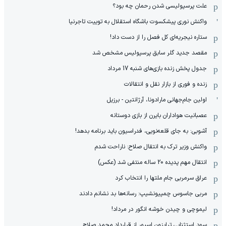
علت پرسپولیسی شدن رحمان چه بود؟
واکنش نوری پیشکسوت باشگاه استقلال به توییت تاجرنیا
ستاره نیجریه‌ای کل فصل را از دست داد!
مقصد جدید گلر سابق پرسپولیس مشخص شد
جدول پخش زنده بازی‌های شنبه 17 مرداد
زنده و فوری از بازار نقل و انتقالات
اولین جام‌جهانی مارادونا، آرژانتین - برزیل
عصبانیت هواداران بایرن از بازی دوستانه
آشوبی: به جای قلعه‌نویی، فدراسیون باید برنامه بدهد!
واکنش وزیر ترک به انتقال صلاح: ناراحت شدم
انتقال مهم پدیده 20 ساله منتفی شد (عکس)
عراق سرمربی جام ملتها را انتخاب کرد
مربی جاسوس چمپیونشیپ: رسانه‌ها بد نشانم دادند
لیموچی و چیدن خوشه انگور در مرداد!
سود استثنایی ترابزون اسپور از قرارداد محمد صلاح