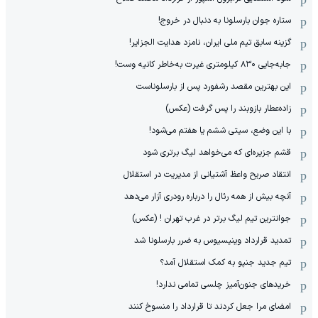
ستاره جوان بارسلونا به دنبال در خروج!
گزینه سابق تیم ملی ایران، نامزد هدایت الجزایر!
جابه‌جایی ۸۳۰ کیلومتری غیرت به‌خاطر کانیه وست!
این بهترین مقصد رشفورد پس از بارسلوناست
زاده‌عطار بازوبند را پس گرفت (عکس)
با این وضع، سیتی ششم یا هفتم می‌شود!
قشم جزیره‌ای که می‌خواهد لیگ برتری شود
انتقاد صریح واعظ آشتیانی از مدیریت در استقلال
آنچه بیش از همه رئال را درباره رودری آزار می‌دهد
جوانترین تیم لیگ برتر در غرب تهران ! (عکس)
تمدید قرارداد وینیسیوس به ضرر بارسلونا شد
تیم جدید جنپو به کمک استقلال آمد؟
خریدهای جنون‌آمیز چلسی تمامی ندارد!
امضای مرا جعل کردند تا قرارداد را منسوخ کنند