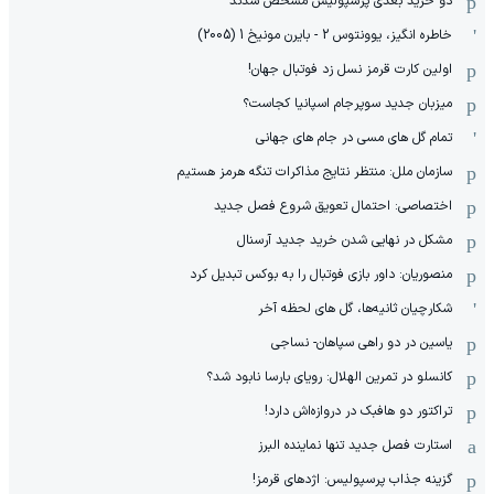
دو خرید بعدی پرسپولیس مشخص شدند
خاطره انگیز، یوونتوس 2 - بایرن مونیخ 1 (2005)
اولین کارت قرمز نسل زد فوتبال جهان!
میزبان جدید سوپرجام اسپانیا کجاست؟
تمام گل های مسی در جام های جهانی
سازمان ملل: منتظر نتایج مذاکرات تنگه هرمز هستیم
اختصاصی: احتمال تعویق شروع فصل جدید
مشکل در نهایی شدن خرید جدید آرسنال
منصوریان: داور بازی فوتبال را به بوکس تبدیل کرد
شکارچیان ثانیه‌ها، گل های لحظه آخر
یاسین در دو راهی سپاهان- نساجی
کانسلو در تمرین الهلال: رویای بارسا نابود شد؟
تراکتور دو هافبک در دروازه‌اش دارد!
استارت فصل جدید تنها نماینده البرز
گزینه جذاب پرسپولیس: اژدهای قرمز!