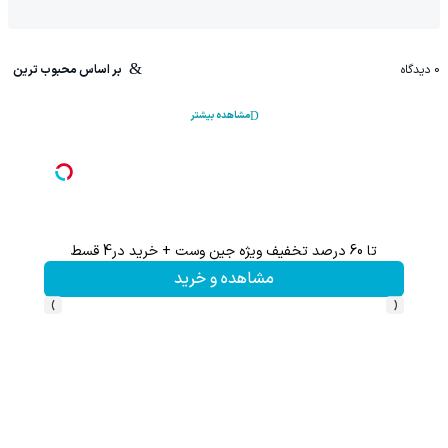
0
دیدگاه
بر اساس محبوب ترین
مشاهده بیشتر
تا 60 درصد تخفیف ویژه جین وست + خرید در4 قسط
تا %60 تخفیف محصولات جین وست + خرید در 4 
مشاهده و خرید
›
‹