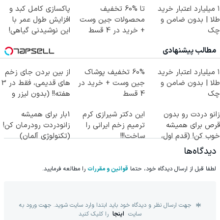
۱ میلیارد اعتبار خرید
تا %60 تخفیف
پاکسازی کامل کبد و
طلا | بدون ضامن و
محصولات جین وست
افزایش طول عمر با
چک
+ خرید در 4 قسط
این نوشیدنی گیاهی!
کلیک جهت خرید
مطالب پیشنهادی
۱ میلیارد اعتبار خرید
60% تخفیف پوشاک
از بین بردن جای زخم
طلا | بدون ضامن و
جین وست + خرید در
های قدیمی، فقط در 3
چک
4 قسط
هفته!! (بدون لیزر و
جراحی)
زانو دردت رو بدون
این دکتر شیرازی کرم
1بار برای همیشه
قرص برای همیشه
ترمیم زخم ایرانی را
زانودردت رودرمان کن!
خوب کن! (قدم اول،
ساخت!!!
(تکنولوژی آلمان)
پرسش‌نامه)
◂پرسشنامه▸
دیدگاه‌ها
لطفا قبل از ارسال دیدگاه خود، حتما
قوانین و مقررات
را مطالعه فرمایید.
جهت ارسال نظر و دیدگاه خود باید ابتدا وارد سایت شوید. جهت ورود به
سایت
اینجا
را کلیک کنید