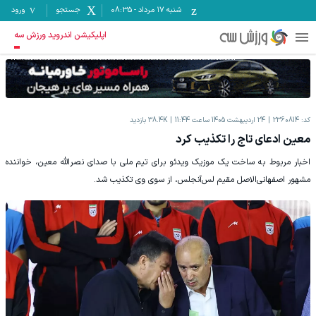
شنبه ۱۷ مرداد
-
08:35
جستجو
ورود
اپلیکیشن اندروید ورزش سه
کد:
2360814
24 اردیبهشت 1405 ساعت 11:44
38.4K
بازدید
معین ادعای تاج را تکذیب کرد
اخبار مربوط به ساخت یک موزیک ویدئو برای تیم ملی با صدای نصرالله معین، خواننده
مشهور اصفهانی‌الاصل مقیم لس‌آنجلس، از سوی وی تکذیب شد.