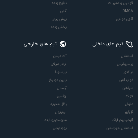
قوانین و مقررات
نتایج زنده
DMCA
آنتن
آگهی دولتی
پیش بینی
پخش زنده
تیم های داخلی
تیم های خارجی
استقلال
آث میلان
پرسپولیس
اینتر میلان
تراکتور
بارسلونا
ذوب آهن
بایرن مونیخ
سپاهان
آرسنال
فولاد
چلسی
ملوان
رئال مادرید
گل‌گهر
لیورپول
آلومینیوم اراک
منچستریونایتد
استقلال خوزستان
یوونتوس