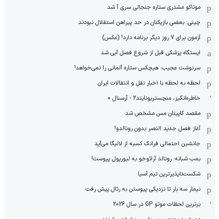
موناکو مشتری ستاره جنجالی سری آ شد
چینی: بعضی بازیکنان در حد پیراهن استقلال نبودند
آزمون برای 7 روز دیگر برنامه دارد! (عکس)
ایستگاه پزشکی قبل از شروع فصل آبی شد
سرنوشت عجیب: هیچکس ستاره آلمانی را نمی‌خواهد!
لحظه به لحظه با اخبار نقل و انتقالات ایران
خاطره‌انگیز، منچستریونایتد2 - آرسنال 0
مقصد کاپیتان مس مشخص شد
آغاز فصل جدید النصر بدون رونالدو!
جانشین احتمالی فرانک کسیه از لالیگا می‌آید
بمب شبانه: رونالد آرائوخو به لیورپول پیوست!
شکست‌ناپذیرترین تیم آسیا
نیمار سه بار تا نزدیکی پیوستن به رئال پیش رفت
برترین لحظات موتو GP در سال 2026