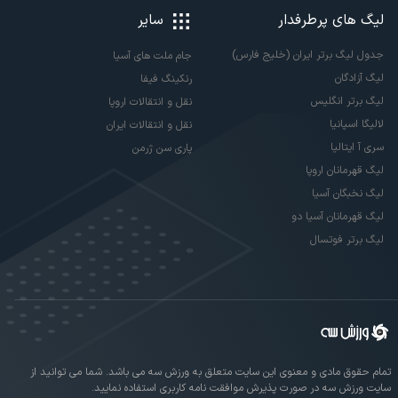
لیگ های پرطرفدار
سایر
جدول لیگ برتر ایران (خلیج فارس)
جام ملت های آسیا
لیگ آزادگان
رنکینگ فیفا
لیگ برتر انگلیس
نقل و انتقالات اروپا
لالیگا اسپانیا
نقل و انتقالات ایران
سری آ ایتالیا
پاری سن ژرمن
لیگ قهرمانان اروپا
لیگ نخبگان آسیا
لیگ قهرمانان آسیا دو
لیگ برتر فوتسال
تمام حقوق مادی و معنوی این سایت متعلق به ورزش سه می باشد. شما می توانید از
سایت ورزش سه در صورت پذیرش موافقت نامه کاربری استفاده نمایید.