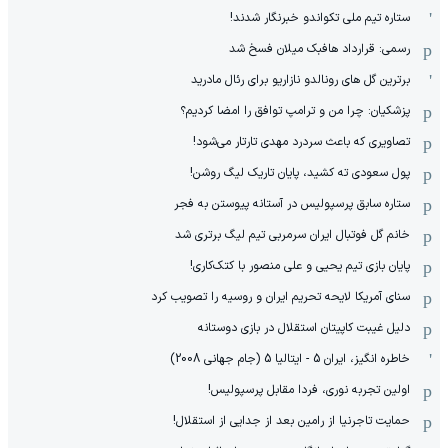
ستاره تیم ملی تکواندو خبرنگار شدند!
رسمی: قرارداد هافبک میلان فسخ شد
برترین گل های رونالدو نازاریو برای رئال مادرید
پزشکیان: چرا من و ترامپ توافق را امضا کردیم؟
تصاویری که باعث سردرد مهدی تارتار می‌شود!
پول سعودی ته کشید، پایان تاریک لیگ روشن!
ستاره سابق پرسپولیس در آستانه پیوستن به فجر
خانم گل فوتبال ایران سرمربی تیم لیگ برتری شد
پایان بازی تیم یحیی و علی منصور با کتک‌کاری!
سنای آمریکا لایحه تحریم ایران و روسیه را تصویب کرد
دلیل غیبت کاپیتان استقلال در بازی دوستانه
خاطره انگیز، ایران 5 - ایتالیا 5 (جام جهانی 2008)
اولین تجربه نوری، فردا مقابل پرسپولیس!
حمایت تاجرنیا از رامین بعد از جدایی از استقلال!