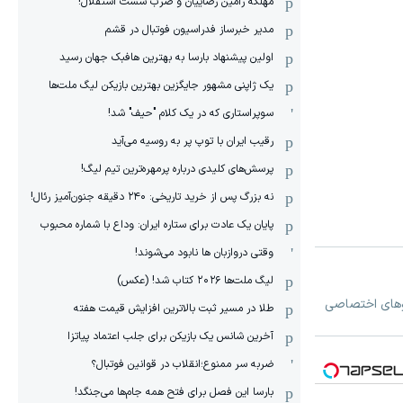
مهلکه رامین رضاییان و ضرب شست استقلال!
مدیر خبرساز فدراسیون فوتبال در قشم
اولین پیشنهاد بارسا به بهترین هافبک جهان رسید
یک ژاپنی مشهور جایگزین بهترین بازیکن لیگ ملت‌ها
سوپراستاری که در یک کلام "حیف" شد!
رقیب ایران با توپ پر به روسیه می‌آید
پرسش‌های کلیدی درباره پرمهره‌ترین تیم لیگ!
نه بزرگ پس از خرید تاریخی: ۲۴۰ دقیقه جنون‌آمیز رئال!
پایان یک عادت برای ستاره ایران: وداع با شماره محبوب
وقتی دروازبان ها نابود می‌شوند!
لیگ ملت‌ها ٢٠٢۶ کتاب شد! (عکس)
دئوهای اختصاصی
طلا در مسیر ثبت بالاترین افزایش قیمت هفته
آخرین شانس یک بازیکن برای جلب اعتماد پیاتزا
ضربه سر ممنوع؛انقلاب در قوانین فوتبال؟
بارسا این فصل برای فتح همه جام‌ها می‌جنگد!