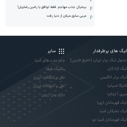
بیخیال جذب مهاجم: فقط توافق با رامین رضاییان!
مربی سابق میلان از دنیا رفت
لیگ های پرطرفدار
سایر
جدول لیگ برتر ایران (خلیج فارس)
جام ملت های آسیا
لیگ آزادگان
رنکینگ فیفا
لیگ برتر انگلیس
نقل و انتقالات اروپا
لالیگا اسپانیا
نقل و انتقالات ایران
سری آ ایتالیا
پاری سن ژرمن
لیگ قهرمانان اروپا
لیگ نخبگان آسیا
لیگ قهرمانان آسیا دو