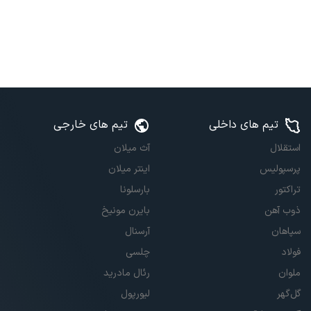
تیم های داخلی
تیم های خارجی
استقلال
آث میلان
پرسپولیس
اینتر میلان
تراکتور
بارسلونا
ذوب آهن
بایرن مونیخ
سپاهان
آرسنال
فولاد
چلسی
ملوان
رئال مادرید
گل‌گهر
لیورپول