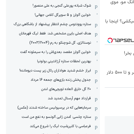
انک مو، موی
شوک شبانه پورعلی گنجی به علی منصور!
خولین آلوارز و 5 سوپرگل کلاس جهانی!
کشی؟ اینجا با
ستاره یوونتوس چشم انتظار پیشنهاد از باشگاهی بزرگ
هدف اصلی بایرن مشخص شد: فقط لیگ قهرمانان
نوستالژی، گل شوچنکو به رم (2003/2004)
خولین آلوارز مقصد بعدی‌اش را به سیمئونه گفت
بخر!
بهترین لحظات ستاره آرژانتینی بولونیا
ابراز خشم شدید هواداران رئال زیر پست دیومانده!
معاملات فارکس اسپرد از صفر و تا ۵۰۰ دلار
جدول پخش زنده بازی‌های جمعه 16 مرداد
20 گل خارق العاده توپچی‌های لندن
قرارداد مهم آرسنال تمدید شد
سرمایه‌هایی که در پرسپولیس ساخته شدند (عکس)
ستاره چلسی: آمدن ژابی آلونسو به نفع من است
فرعباسی با کلین‌شیت لیگ را شروع می‌کند