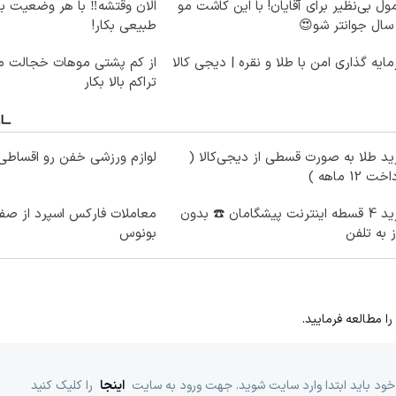
ول بی‌نظیر برای آقایان! با این کاشت مو
الان وقتشه‼️ با هر وضعیت ب
طبیعی بکار!
ایه گذاری امن با طلا و نقره | دیجی کالا
از کم پشتی موهات خجالت می
تراکم بالا بکار
د طلا به صورت قسطی از دیجی‌کالا (
لوازم ورزشی خفن رو اقساطی 
ت 12 ماهه )
خرید 4 قسطه اینترنت پیشگامان ☎️ بدون
ز به تلفن
بونوس
را مطالعه فرمایید.
خود باید ابتدا وارد سایت شوید. جهت ورود به سایت
اینجا
را کلیک کنید