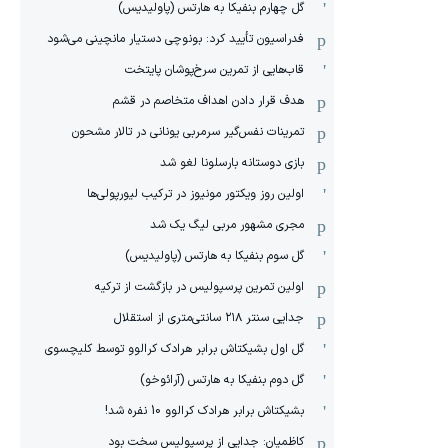
گل چهارم بنفیکا به هارتس (پاولیدیس)
فدراسیون تأیید کرد: بونوچی دستیار مانچینی می‌شود
قاب‌هایی از تمرین سرخ‌پوشان پایتخت
هدف قرار دادن اهداف متخاصم در قشم
‏تمرینات نفس‌گیر سرمربی یونانی در تالار مشحون
بازی دوستانه بارسلونا لغو شد
اولین روز ویکتور مونیوز در ترکیب لیورپولی‌ها
مجری مشهور مربی لیگ یک شد
گل سوم بنفیکا به هارتس (پاولیدیس)
اولین تمرین پرسپولیس در بازگشت از ترکیه
جدایی سنتر ۲۱۸ سانتی‌متری از استقلال
گل اول بشیکتاش برابر هرادک کرالوو توسط کلیچسوی
گل دوم بنفیکا به هارتس (آرائوخو)
بشیکتاش برابر هرادک کرالوو 10 نفره شد!
کاظمیان: جدایی از پرسپولیس سخت بود