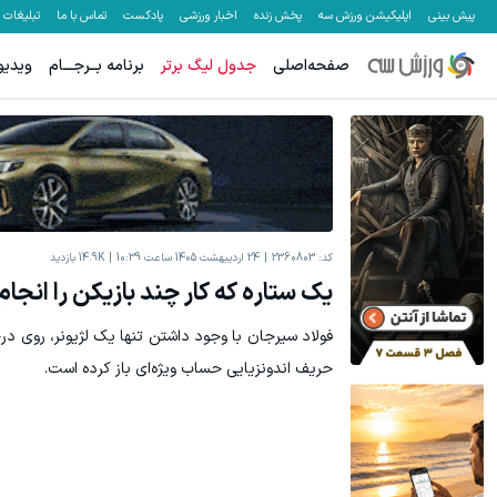
پیش بینی
اپلیکیشن ورزش سه
پخش زنده
اخبار ورزشی
پادکست
تماس با ما
تبلیغات
صفحه‌اصلی
جدول لیگ برتر
برنامه بــرجـــام
ویدیو
کد:
2360803
24 اردیبهشت 1405 ساعت 10:39
14.9K
بازدید
یک ستاره که کار چند بازیکن را انجا
فولاد سیرجان با وجود داشتن تنها یک لژیونر، روی در
حریف اندونزیایی حساب ویژه‌ای باز کرده است.