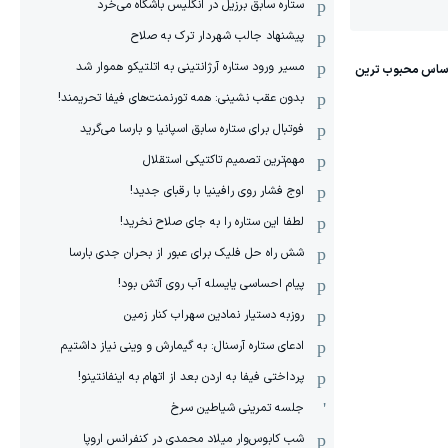
ستاره سابق برزیل در انگلیس باشگاه می‌خرد
پیشنهاد جالب شهردار ترک به صلاح
مسیر ورود ستاره آرژانتینی به اتلتیکو هموار شد
بدون عقب نشینی: همه تورنمنت‌های فیفا تحریمند!
فوتبال برای ستاره سابق اسپانیا و بارسا می‌گرید
مهم‌ترین تصمیم تاکتیکی استقلال
اوج فشار روی رافینیا با رقبای جدید!
لطفا این ستاره را به جای صلاح نخرید!
شش راه حل فلیک برای عبور از بحران جدی بارسا
پیام احساسی یایسله آب روی آتش بود!
روزبه دستیار نمادین سهراب کنار زمین
ادعای ستاره آرسنال: به گیمارش و وینی نیاز داشتیم
پرداختی فیفا به اردن بعد از اتهام به اینفانتینو!
جلسه تمرینی شیاطین سرخ
شب کابوس‌وار میلاد محمدی در کنفرانس اروپا