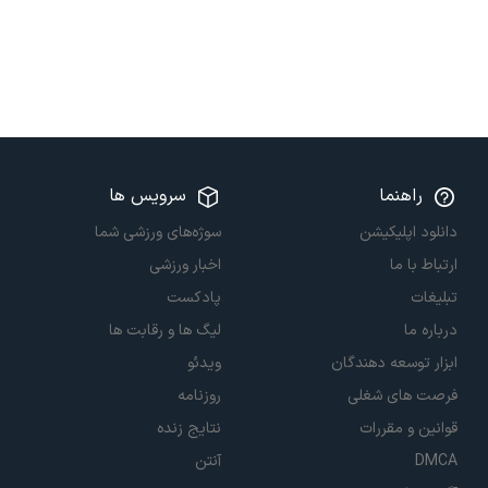
راهنما
سرویس ها
دانلود اپلیکیشن
سوژه‌های ورزشی شما
ارتباط با ما
اخبار ورزشی
تبلیغات
پادکست
درباره ما
لیگ ها و رقابت ها
ابزار توسعه دهندگان
ویدئو
فرصت های شغلی
روزنامه
قوانین و مقررات
نتایج زنده
DMCA
آنتن