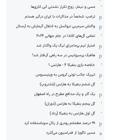
مسی و نیمار، زوج تکرار نشدنی آبی اناری‌ها
ترامپ: شخصاً در مذاکرات با ایران درگیر هستم
واکنش سرمربی نیوکسل به انتقال گیمارش به آرسنال
تمامی گل‌های کانادا در جام جهانی 2026
امتیاز تیم پرماجرای لیگ یک واگذار شد
هافبک پرسپولیس در سه راهی گرفتار شد!
خلاصه بازی بنفیکا 6 - هارتس 1
تبریک جالب تونی کروس به وینیسیوس
گل ششم بنفیکا به هارتس (شلدروپ)
یک گلر و یک مدافع مطرح در راه اصفهان
گل پنجم بنفیکا به هارتس (دوران)
گل اول هارتس به بنفیکا (رناد)
۹۹ درصد مطمئنم رودری از رئال سوءاستفاده کرد
مسیر ناگویا از فدراسیون می‌گذرد