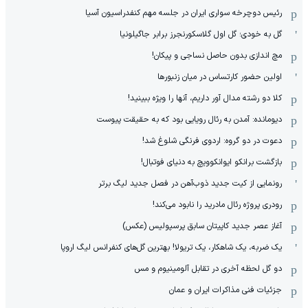
رئیس دوچرخه سواری ایران در جلسه مهم کنفدراسیون آسیا
گل به خودی؛ گل اول گلاسکورنجرز برابر جاگیلونیا
مچ اندازی بدون حاصل نساجی و پیکان!
اولین حضور کارتساس در میان زنبورها
کلا دو‌ رشته مدال آور داریم، آنها را ویژه ببینید!
دیومانده: آمدن به رئال رویایی بود که به حقیقت پیوست
دعوت در دو گروه: اردوی فرنگی شلوغ شد!
بازگشت برانکو ایوانکوویچ به دنیای فوتبال!
رونمایی از کیت جدید ذوب‌آهن در فصل جدید لیگ برتر
رودری پروژه رئال مادرید را نابود می‌کند!
آغاز عصر جدید کاپیتان سابق پرسپولیس (عکس)
یک ضربه، یک شاهکار، یک تریولا! بهترین گل‌های کنفرانس لیگ اروپا
دو گل لحظه آخری در تقابل آلومینیوم و مس
جزئیات فنی مذاکرات ایران و عمان