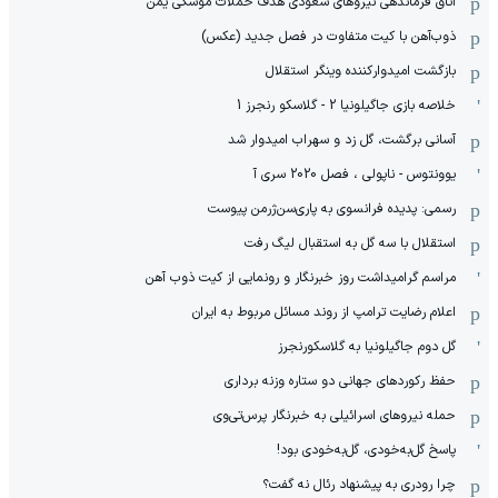
اتاق فرماندهی نیروهای سعودی هدف حملات موشکی یمن
ذوب‌آهن با کیت متفاوت در فصل جدید (عکس)
بازگشت امیدوارکننده وینگر استقلال
خلاصه بازی جاگیلونیا 2 - گلاسکو رنجرز 1
آسانی برگشت، گل زد و سهراب امیدوار شد
یوونتوس - ناپولی ، فصل 2020 سری آ
رسمی: پدیده فرانسوی به پاری‌سن‌ژرمن پیوست
استقلال با سه گل به استقبال لیگ رفت
مراسم گرامیداشت روز خبرنگار و رونمایی از کیت ذوب آهن
اعلام رضایت ترامپ از روند مسائل مربوط به ایران
گل دوم جاگیلونیا به گلاسکورنجرز
حفظ رکوردهای جهانی دو ستاره وزنه برداری
حمله نیروهای اسرائیلی به خبرنگار پرس‌تی‌وی
پاسخ گل‌به‌خودی، گل‌به‌خودی بود!
چرا رودری به پیشنهاد رئال نه گفت؟