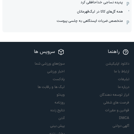
پدیده نساجی خداحافظی کرد
همه گل‌های کاکا در لیگ‌قهرمانان
متخصص ضربات ایستگاهی به چلسی پیوست
راهنما
سرویس ها
دانلود اپلیکیشن
سوژه‌های ورزشی شما
ارتباط با ما
اخبار ورزشی
تبلیغات
پادکست
درباره ما
لیگ ها و رقابت ها
ابزار توسعه دهندگان
ویدئو
فرصت های شغلی
روزنامه
قوانین و مقررات
نتایج زنده
DMCA
آنتن
آگهی دولتی
پیش بینی
پخش زنده