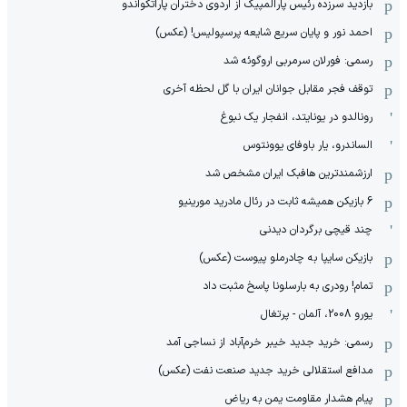
بازدید سرزده رئیس پارالمپیک از اردوی دختران پاراتکواندو
احمد نور و پایان سریع شایعه پرسپولیس! (عکس)
رسمی: فورلان سرمربی اروگوئه شد
توقف فجر مقابل جوانان ایران با گل لحظه آخری
رونالدو در یونایتد، انفجار یک نبوغ
الساندرو، یار باوفای یوونتوس
ارزشمندترین هافبک ایران مشخص شد
6 بازیکن همیشه ثابت در رئال مادرید مورینیو
چند قیچی برگردان دیدنی
بازیکن سایپا به چادرملو پیوست (عکس)
تمام! رودری به بارسلونا پاسخ مثبت داد
یورو 2008، آلمان - پرتغال
رسمی: خرید جدید خیبر خرم‌آباد از نساجی آمد
مدافع استقلالی خرید جدید صنعت نفت (عکس)
پیام هشدار مقاومت یمن به ریاض