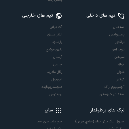
تیم های داخلی
تیم های خارجی
استقلال
آث میلان
پرسپولیس
اینتر میلان
تراکتور
بارسلونا
ذوب آهن
بایرن مونیخ
سپاهان
آرسنال
فولاد
چلسی
ملوان
رئال مادرید
گل‌گهر
لیورپول
آلومینیوم اراک
منچستریونایتد
استقلال خوزستان
یوونتوس
لیگ های پرطرفدار
سایر
جدول لیگ برتر ایران (خلیج فارس)
جام ملت های آسیا
لیگ آزادگان