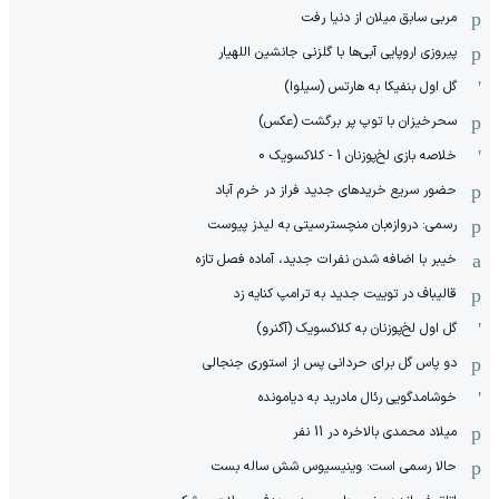
مربی سابق میلان از دنیا رفت
پیروزی اروپایی آبی‌ها با گلزنی جانشین اللهیار
گل اول بنفیکا به هارتس (سیلوا)
سحرخیزان با توپ پر برگشت (عکس)
خلاصه بازی لخ‌پوزنان 1 - کلاکسویک 0
حضور سریع خریدهای جدید فراز در خرم آباد
رسمی: دروازه‌بان منچسترسیتی به لیدز پیوست
خیبر با اضافه شدن نفرات جدید، آماده فصل تازه
قالیباف در توییت جدید به ترامپ کنایه زد
گل اول لخ‌پوزنان به کلاکسویک (آگنرو)
دو پاس گل برای حردانی پس از استوری جنجالی
خوشامدگویی رئال مادرید به دیامونده
میلاد محمدی بالاخره در 11 نفر
حالا رسمی است: وینیسیوس شش ساله بست