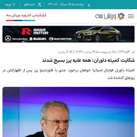
پنجشنبه ۱۵ مرداد
-
23:08
جستجو
ورود
اپلیکیشن اندروید ورزش سه
کد:
2361054
25 اردیبهشت 1405 ساعت 13:47
12.1K
بازدید
شکایت کمیته داوران: همه علیه پرز بسیج شدند
کمیته داوران فوتبال اسپانیا خواهان برخورد جدی با فلورنتینو پرز پس از اظهاراتش در
روزهای گذشته شد.