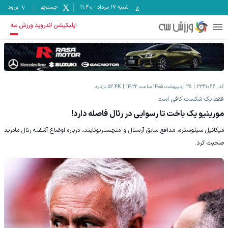
شنبه ۱۷ مرداد
-
11:40
جستجو
ورود
اپلیکیشن اندروید ورزش سه
کد:
2361066
25 اردیبهشت 1405 ساعت 14:22
52.4K
بازدید
فقط یک شکست کافی است
مورینیو یک باخت تا رسوایی در رئال فاصله دارد!
میکائیل سیلوستره، مدافع سابق آرسنال و منچستریونایتد، درباره اوضاع آشفته رئال مادرید
صحبت کرد.