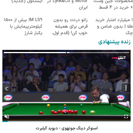
محصولات جین وست
Motor و Lynk&Co در
ایستکول (جدید)
+ خرید در 4 قسط
ایران
۱ میلیارد اعتبار خرید
زانو دردت رو بدون
IM LS9 بیش از 1500
طلا | بدون ضامن و
قرص برای همیشه
کیلومترپیمایش با
چک
خوب کن! (قدم اول،
یکبار شارژ
پرسش‌نامه)
زنده پیشنهادی
اسنوکر دینگ جونهوی - دیوید گیلبرت