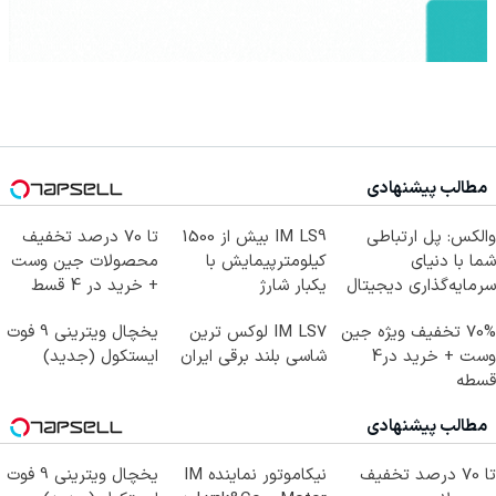
مطالب پیشنهادی
والکس: پل ارتباطی
IM LS9 بیش از 1500
تا 70 درصد تخفیف
شما با دنیای
کیلومترپیمایش با
محصولات جین وست
سرمایه‌گذاری دیجیتال
یکبار شارژ
+ خرید در 4 قسط
70% تخفیف ویژه جین
IM LS7 لوکس ترین
یخچال ویترینی 9 فوت
وست + خرید در4
شاسی بلند برقی ایران
ایستکول (جدید)
قسطه
مطالب پیشنهادی
تا 70 درصد تخفیف
نیکاموتور نماینده IM
یخچال ویترینی 9 فوت