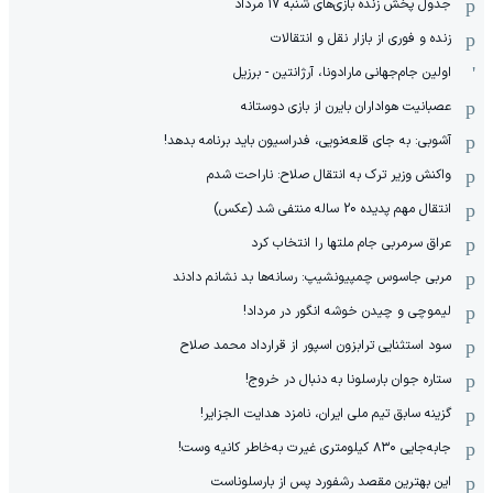
جدول پخش زنده بازی‌های شنبه 17 مرداد
زنده و فوری از بازار نقل و انتقالات
اولین جام‌جهانی مارادونا، آرژانتین - برزیل
عصبانیت هواداران بایرن از بازی دوستانه
آشوبی: به جای قلعه‌نویی، فدراسیون باید برنامه بدهد!
واکنش وزیر ترک به انتقال صلاح: ناراحت شدم
انتقال مهم پدیده 20 ساله منتفی شد (عکس)
عراق سرمربی جام ملتها را انتخاب کرد
مربی جاسوس چمپیونشیپ: رسانه‌ها بد نشانم دادند
لیموچی و چیدن خوشه انگور در مرداد!
سود استثنایی ترابزون اسپور از قرارداد محمد صلاح
ستاره جوان بارسلونا به دنبال در خروج!
گزینه سابق تیم ملی ایران، نامزد هدایت الجزایر!
جابه‌جایی ۸۳۰ کیلومتری غیرت به‌خاطر کانیه وست!
این بهترین مقصد رشفورد پس از بارسلوناست