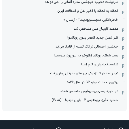
سرنوشت عجیب: هیچکس ستاره آلمانی را نمی‌خواهد!
لحظه به لحظه با اخبار نقل و انتقالات ایران
خاطره‌انگیز، منچستریونایتد2 - آرسنال 0
مقصد کاپیتان مس مشخص شد
آغاز فصل جدید النصر بدون رونالدو!
جانشین احتمالی فرانک کسیه از لالیگا می‌آید
بمب شبانه: رونالد آرائوخو به لیورپول پیوست!
شکست‌ناپذیرترین تیم آسیا
نیمار سه بار تا نزدیکی پیوستن به رئال پیش رفت
برترین لحظات موتو GP در سال 2026
دو خرید بعدی پرسپولیس مشخص شدند
خاطره انگیز، یوونتوس 2 - بایرن مونیخ 1 (2005)