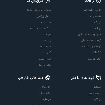
راهنما
سرویس ها
دانلود اپلیکیشن
سوژه‌های ورزشی شما
ارتباط با ما
اخبار ورزشی
تبلیغات
پادکست
درباره ما
لیگ ها و رقابت ها
ابزار توسعه دهندگان
ویدئو
فرصت های شغلی
روزنامه
قوانین و مقررات
نتایج زنده
DMCA
آنتن
آگهی دولتی
پیش بینی
پخش زنده
تیم های داخلی
تیم های خارجی
استقلال
آث میلان
پرسپولیس
اینتر میلان
تراکتور
بارسلونا