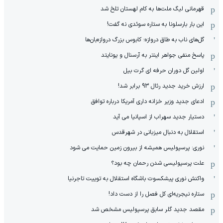
قهرمانی لیگ ملت‌ها به کام لهستان تلخ شد
این بار بارسلونا به ستاره سوئدی نه گفت!
گل‌های ناب به طاق دروازه؛ کابوس بزرگ دروازه‌بان‌ها
پاسخ منفی جواهر اینتر به آرسنال و یونایتد
اولین گل دوران حرفه ای گرت بیل
ارزش خرید جدید رئال 93 برابر شد!
ادعای جدید وزیر خزانه داری آمریکا درباره توافق
دستیار جدید سهراب از اسپانیا می آید
استقلال به دنبال میزبانی در شهرقدس
نوری: پرسپولیس همیشه از بیرون زمین حمایت می شود
علت پرسپولیسی شدن رحمان چه بود؟
واکنش نوری پیشکسوت باشگاه استقلال به توییت تاجرنیا
ستاره نیجریه‌ای کل فصل را از دست داد!
مقصد جدید گلر سابق پرسپولیس مشخص شد