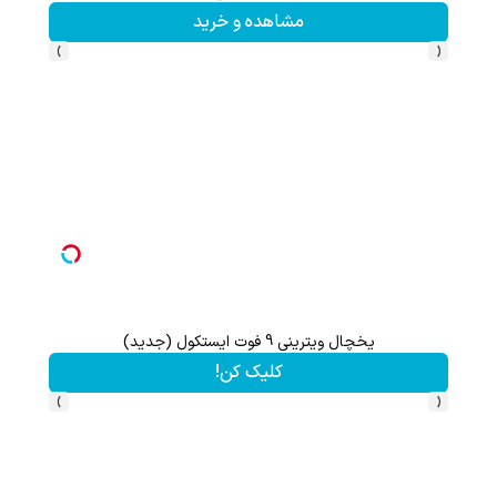
مشاهده و خرید
›
‹
یخچال ویترینی 9 فوت ایستکول (جدید)
تا 70 درصد تخفیف محصولات جین وست + خرید در 4 قسط
کلیک کن!
›
‹