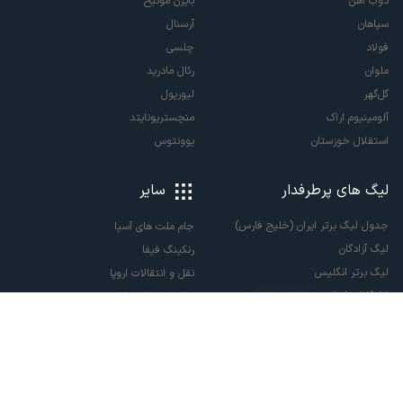
ذوب آهن
بایرن مونیخ
سپاهان
آرسنال
فولاد
چلسی
ملوان
رئال مادرید
گل‌گهر
لیورپول
آلومینیوم اراک
منچستریونایتد
استقلال خوزستان
یوونتوس
لیگ های پرطرفدار
سایر
جدول لیگ برتر ایران (خلیج فارس)
جام ملت های آسیا
لیگ آزادگان
رنکینگ فیفا
لیگ برتر انگلیس
نقل و انتقالات اروپا
لالیگا اسپانیا
نقل و انتقالات ایران
سری آ ایتالیا
پاری سن ژرمن
لیگ قهرمانان اروپا
لیگ نخبگان آسیا
لیگ قهرمانان آسیا دو