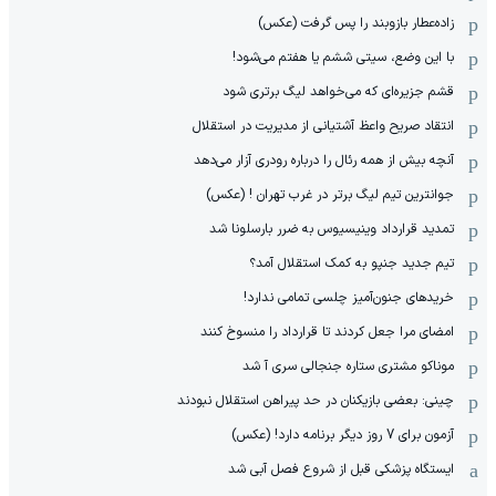
زاده‌عطار بازوبند را پس گرفت (عکس)
با این وضع، سیتی ششم یا هفتم می‌شود!
قشم جزیره‌ای که می‌خواهد لیگ برتری شود
انتقاد صریح واعظ آشتیانی از مدیریت در استقلال
آنچه بیش از همه رئال را درباره رودری آزار می‌دهد
جوانترین تیم لیگ برتر در غرب تهران ! (عکس)
تمدید قرارداد وینیسیوس به ضرر بارسلونا شد
تیم جدید جنپو به کمک استقلال آمد؟
خریدهای جنون‌آمیز چلسی تمامی ندارد!
امضای مرا جعل کردند تا قرارداد را منسوخ کنند
موناکو مشتری ستاره جنجالی سری آ شد
چینی: بعضی بازیکنان در حد پیراهن استقلال نبودند
آزمون برای 7 روز دیگر برنامه دارد! (عکس)
ایستگاه پزشکی قبل از شروع فصل آبی شد