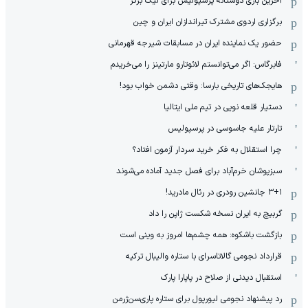
آخرین بازی دوستانه پرسپولیس برای لیگ برتر
برگزاری اردوی مشترک تیراندازان ایران و چین
حضور یک نماینده ایران در مسابقات شیرجه قهرمانی
فابرگاس: اگر می‌توانستم لائوتارو مارتینز را می‌خریدم
هایجک‌های تاریخی بارسا: وقتی دشمن خواب بود!
دستیار قلعه نویی در تیم ملی ایتالیا
تارتار علیه جاسوسی در پرسپولیس
چرا استقلال به فکر خرید سردار آزمون افتاد؟
سبزپوشان خرم‌آباد برای فصل جدید آماده می‌شوند
۳+۱ جانشین رودری در رئال مادرید!
گربیچ به ایران نسخه شکست ژاپن را داد
بازگشت باشکوه: همه چشم‌ها امروز به وینی است
قرارداد نجومی گالاتاسرای با ستاره والیبال ترکیه
استقبال دیدنی از صلاح در پاپارا پارک
رد پیشنهاد نجومی لیورپول برای ستاره پاری‌سن‌ژرمن